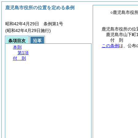
鹿児島市役所の位置を定める条例
○鹿児島市役
昭和42年4月29日 条例第1号
鹿児島市役所の位
(昭和42年4月29日施行)
鹿児島市山下町1
付
則
条項目次
沿革
この条例
は、公布
本則
第1項
付 則