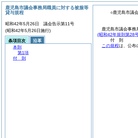
鹿児島市議会事務局職員に対する被服等
貸与規程
○鹿児島市議
昭和42年5月26日 議会告示第11号
鹿児島市議会事務
(昭和42年5月26日施行)
(昭和42年規則第28号
付
則
条項目次
沿革
この規程
は、公布
本則
第1項
付 則