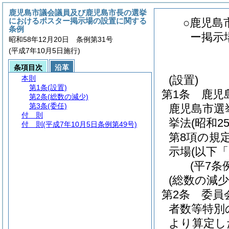
鹿児島市議会議員及び鹿児島市長の選挙
におけるポスター掲示場の設置に関する
○鹿児島
条例
ー掲示
昭和58年12月20日 条例第31号
(平成7年10月5日施行)
条項目次
沿革
(設置)
本則
第1条
(設置)
第1条
鹿児
第2条
(総数の減少)
第3条
(委任)
鹿児島市選
付 則
挙法
(昭和
付 則
(平成7年10月5日条例第49号)
第8項の規
示場
(以下
(平7条
(総数の減少
第2条
委員
者数等特別
より算定し