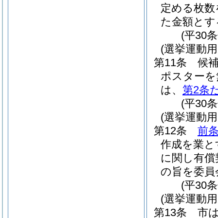
定める枚数
た金額とす
(平30
(選挙運動
第11条
候
ポスターを
は、
第2条
(平30
(選挙運動
第12条
前
作成を業と
に関し有償
の旨を委員
(平30
(選挙運動
第13条
市