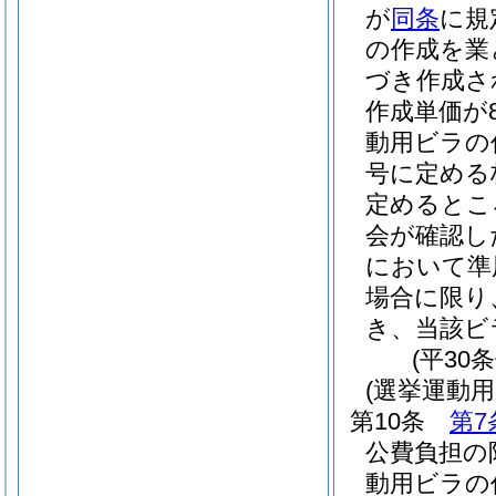
が
同条
に規
の作成を業
づき作成さ
作成単価が8
動用ビラの
号に定める
定めるとこ
会が確認し
において準
場合に限り
き、当該ビ
(平30
(選挙運動
第10条
第7
公費負担の
動用ビラの