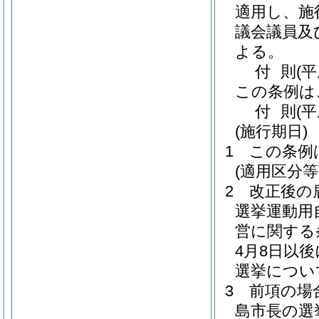
適用し、施
議会議員及
よる。
付
則
(平
この条例は
付
則
(
(施行期日)
1
この条例
(適用区分等
2
改正後の
選挙運動用
営に関する
4月8日以
選挙につい
3
前項の場
島市長の選