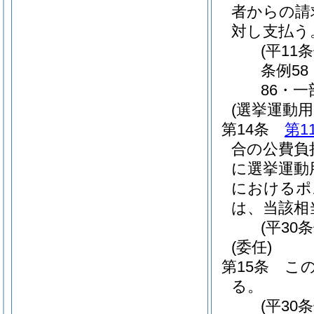
者からの請
対し支払う
(平11
条例5
86・一
(選挙運動
第14条
第1
合の公費負
に選挙運動
におけるポ
は、当該相
(平30
(委任)
第15条
こ
る。
(平30