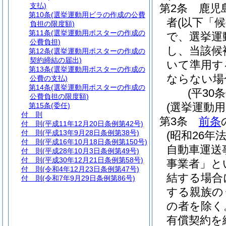
支払)
第2条
鹿児
第10条
(選挙運動用ビラの作成の公費
者
(以下「
負担の限度額)
第11条
(選挙運動用ポスターの作成の
で、選挙運
公費負担)
し、当該候
第12条
(選挙運動用ポスターの作成の
契約締結の届出)
いて準用す
第13条
(選挙運動用ポスターの作成の
ならない場
公費の支払)
第14条
(選挙運動用ポスターの作成の
(平30
公費負担の限度額)
(選挙運動
第15条
(委任)
付 則
第3条
前条
付 則
(平成11年12月20日条例第42号)
付 則
(平成13年9月28日条例第38号)
(昭和26年法
付 則
(平成16年10月18日条例第150号)
自動車運送
付 則
(平成28年10月3日条例第49号)
付 則
(平成30年12月21日条例第58号)
事業者」と
付 則
(令和4年12月23日条例第47号)
結する場合
付 則
(令和7年9月29日条例第86号)
する親族の
の者を除く
有償契約を