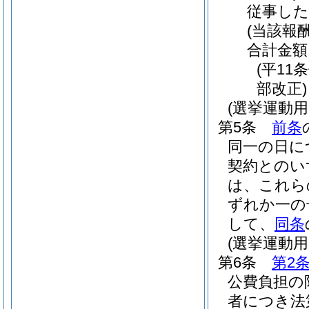
従事し
(当該報酬
合計金額
(平11
部改正)
(選挙運動
第5条
前条
同一の日に
契約とのい
は、これら
ずれか一の
して、
同条
(選挙運動
第6条
第2
公費負担の
者につき法第