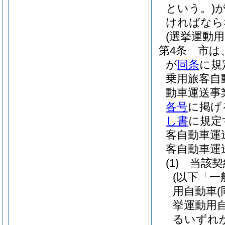
という。)
ければなら
(選挙運動
第4条
市は
が
同条
に規
乗用旅客自
動車運送事
各号
に掲げ
し書
に規定
客自動車運
客自動車運
(1)
当該契
(以下「一
用自動車
挙運動用
るいずれ