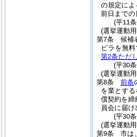
の規定によ
前日までの
(平11
(選挙運動
第7条
候補
ビラを無料
第2条ただ
(平30
(選挙運動
第8条
前条
を業とする
償契約を締
員会に届け
(平30
(選挙運動
第9条
市は