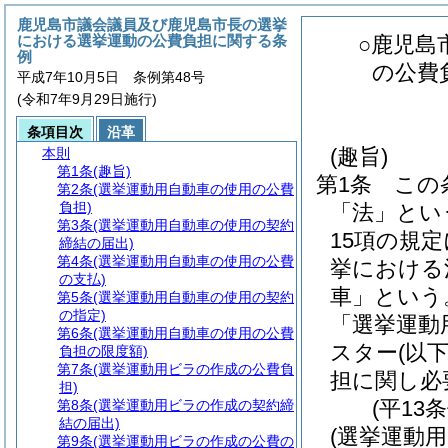
鹿児島市議会議員及び鹿児島市長の選挙
における選挙運動の公費負担に関する条
○鹿児島
例
の公費
平成7年10月5日 条例第48号
(令和7年9月29日施行)
条項目次
沿革
(趣旨)
本則
第1条
(趣旨)
第1条
この
第2条
(選挙運動用自動車の使用の公費
負担)
「法」とい
第3条
(選挙運動用自動車の使用の契約
15項の規
締結の届出)
第4条
(選挙運動用自動車の使用の公費
挙における
の支払)
車」という
第5条
(選挙運動用自動車の使用の契約
の指定)
「選挙運動
第6条
(選挙運動用自動車の使用の公費
スター
(以
負担の限度額)
第7条
(選挙運動用ビラの作成の公費負
担に関し必
担)
(平13
第8条
(選挙運動用ビラの作成の契約締
結の届出)
(選挙運動
第9条
(選挙運動用ビラの作成の公費の