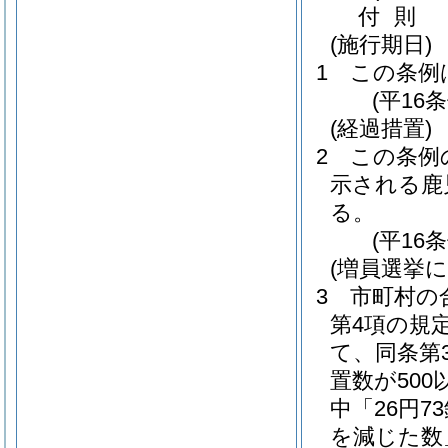
付
則
(施行期日)
1
この条例
(平16
(経過措置)
2
この条例
示される鹿
る。
(平16
(増員選挙
3
市町村の
第4項の規
て、同条第
置数が50
中「26円7
を減じた数