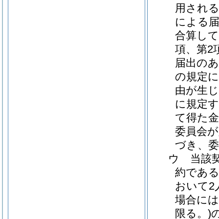
用される
による届
合算して
項、第2
届出のあ
の規定
由が生じ
に規定
て得た
委員会が
づき、委
ウ
当該
約である
おいて2
場合には
限る。)