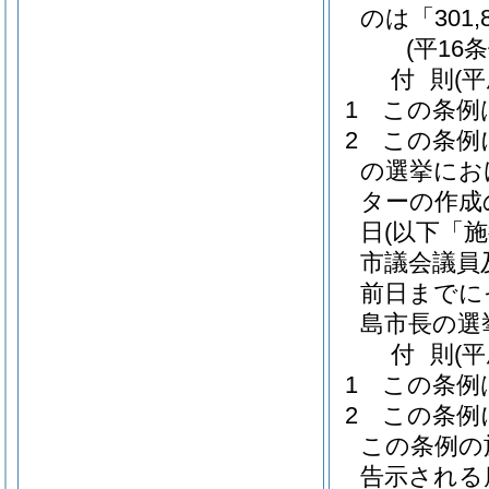
のは「301
(平16
付
則
(平
1
この条例
2
この条例
の選挙にお
ターの作成
日
(以下「
市議会議員
前日までに
島市長の選
付
則
(
1
この条例
2
この条例
この条例の
告示される