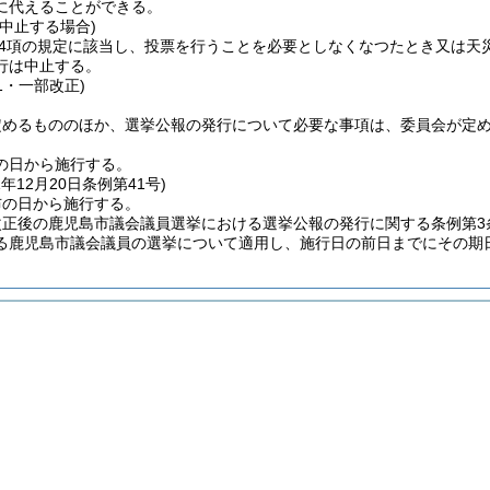
に代えることができる。
中止する場合)
第4項の規定に該当し、投票を行うことを必要としなくなつたとき又は
行は中止する。
41・一部改正)
定めるもののほか、選挙公報の発行について必要な事項は、委員会が定
の日から施行する。
1年12月20日
条例第41号)
布の日から施行する。
改正後の鹿児島市議会議員選挙における選挙公報の発行に関する条例第3
る鹿児島市議会議員の選挙について適用し、施行日の前日までにその期