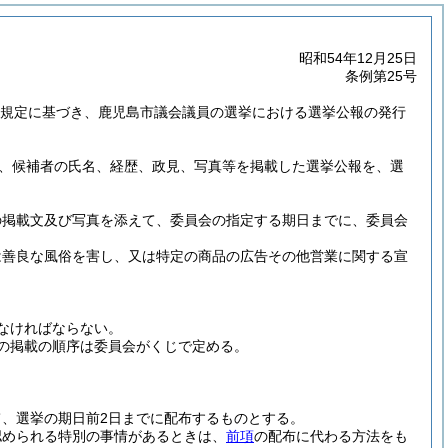
昭和54年12月25日
条例第25号
2の規定に基づき、鹿児島市議会議員の選挙における選挙公報の発行
、候補者の氏名、経歴、政見、写真等を掲載した選挙公報を、選
の掲載文及び写真を添えて、委員会の指定する期日までに、委員会
は善良な風俗を害し、又は特定の商品の広告その他営業に関する宣
なければならない。
の掲載の順序は委員会がくじで定める。
、選挙の期日前2日までに配布するものとする。
認められる特別の事情があるときは、
前項
の配布に代わる方法をも