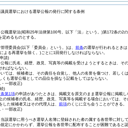
会議員選挙における選挙公報の発行に関する条例
、公職選挙法
(昭和25年法律第100号。以下「法」という。)
第172条の
を定めるものとする。
挙管理委員会
(以下「委員会」という。)
は、
前条
の選挙が行われるときは
効による再選挙を除く。)
ごとに1回発行しなければならない。
申請)
挙公報に氏名、経歴、政見、写真等の掲載を受けようとするときは、そ
ければならない。
ついては、候補者は、その責任を自覚し、他人の名誉を傷つけ、若しく
しくも選挙公報としての品位を損なう記載をしてはならない。
41・一部改正)
続)
前条第1項
の申請があつたときは、掲載文を原文のまま選挙公報に掲載し
以上の候補者の氏名、経歴、政見、写真等を掲載する場合においては、そ
をした候補者又はその代理人は、
前項
のくじに立ち会うことができる。
41・一部改正)
、当該選挙に用うべき選挙人名簿に登録された者の属する各世帯に対して
の規定にかかわらず、選挙公報を各世帯に配布することが困難であると