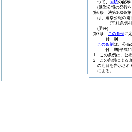
つて、
同項
の配布
(選挙公報の発行を
第6条
法第100条
は、選挙公報の発
(平11条例
(委任)
第7条
この条例
に
付
則
この条例
は、公布
付
則
(平成1
1
この条例は、公
2
この条例による
の期日を告示され
による。