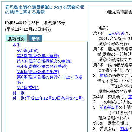
鹿児島市議会議員選挙における選挙公報
の発行に関する条例
○鹿児島市議
昭和54年12月25日 条例第25号
(趣旨)
(平成11年12月20日施行)
第1条
この条例
は
に関し必要な事項
条項目次
沿革
(選挙公報の発行)
本則
第2条
鹿児島市選
第1条
(趣旨)
挙
(選挙の一部無
第2条
(選挙公報の発行)
(選挙公報掲載文の
第3条
(選挙公報掲載文の申請)
第3条
候補者が選
第4条
(選挙公報の発行手続)
に文書で申請しな
第5条
(選挙公報の配布)
2
前項
の掲載文に
第6条
(選挙公報の発行を中止する場
伝をする等、いや
合)
(平11条例
第7条
(委任)
(選挙公報の発行手
付 則
第4条
委員会は、
付 則
(平成11年12月20日条例第41号)
2
一の用紙に2人
3
前条第1項
の申請
(平11条例
(選挙公報の配布)
第5条
選挙公報は
2
委員会は、
前項