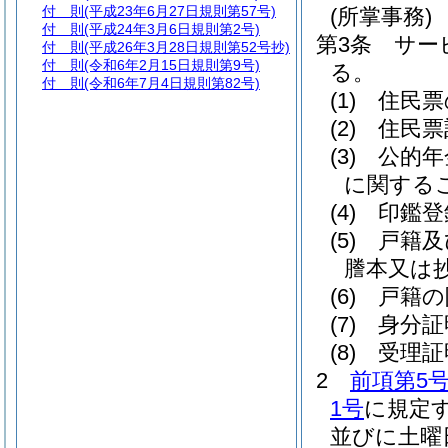
付 則
(平成23年6月27日規則第57号)
(所掌事務)
付 則
(平成24年3月6日規則第2号)
第3条
サー
付 則
(平成26年3月28日規則第52号抄)
付 則
(令和6年2月15日規則第9号)
る。
付 則
(令和6年7月4日規則第82号)
(1)
住民票
(2)
住民票
(3)
公的年
に関する
(4)
印鑑登
(5)
戸籍及
謄本又は
(6)
戸籍の
(7)
身分証
(8)
受理証
2
前項第5
1号
に規定す
並びに土曜