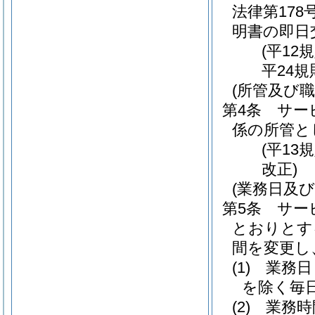
法律第178号
明書の即日
(平12
平24規
(所管及び職
第4条
サー
係の所管と
(平13
改正)
(業務日及び
第5条
サー
とおりとす
間を変更し
(1)
業務日
を除く毎
(2)
業務時