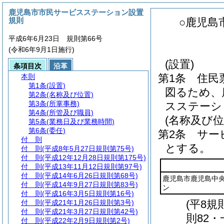
鹿児島市市民サービスステーション設置
規則
○鹿児島
平成6年6月23日 規則第66号
(令和6年9月1日施行)
(設置)
条項目次
沿革
第1条
住民
本則
第1条
(設置)
図るため、
第2条
(名称及び位置)
第3条
(所掌事務)
スステーシ
第4条
(所管及び職員)
(名称及び位
第5条
(業務日及び業務時間)
第6条
(委任)
第2条
サー
付 則
とする。
付 則
(平成8年5月27日規則第75号)
付 則
(平成12年12月28日規則第175号)
付 則
(平成13年11月12日規則第97号)
付 則
(平成14年6月26日規則第68号)
鹿児島市鹿児島中
付 則
(平成14年9月27日規則第83号)
ン
付 則
(平成16年3月5日規則第16号)
(平8規
付 則
(平成21年1月26日規則第3号)
付 則
(平成21年3月27日規則第42号)
則82・
付 則
(平成22年2月9日規則第2号)