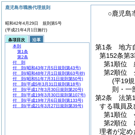
鹿児島市職務代理規則
○鹿児島
昭和42年4月29日 規則第5号
(平成21年4月1日施行)
条項目次
沿革
第1条
地方
本則
第1条
第152条
第2条
付 則
第1順位
付 則
(昭和43年7月5日規則第43号)
第2順位
付 則
(昭和48年7月1日規則第63号抄)
付 則
(昭和51年7月31日規則第50号)
(平19
付 則
(平成5年3月31日規則第18号)
則・一
付 則
(平成17年3月30日規則第20号)
付 則
(平成19年3月30日規則第107号)
第2条
法第
付 則
(平成19年7月6日規則第133号)
する職員及
付 則
(平成21年3月27日規則第39号)
第1順位
第2順位
理者が定め