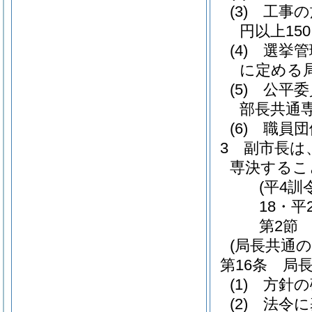
(3)
工事の
円以上150,
(4)
選挙管
に定める
(5)
公平委
部長共通
(6)
職員団
3
副市長は
専決するこ
(平4訓
18・平
第2節
(局長共通の
第16条
局
(1)
方針の
(2)
法令に