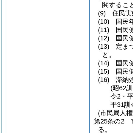
関するこ
(9)
住民実
(10)
国民
(11)
国民
(12)
国民
(13)
定ま
と。
(14)
国民
(15)
国民
(16)
滞納
(昭62
令2・平
平31訓
(市民局人
第25条の2
る。