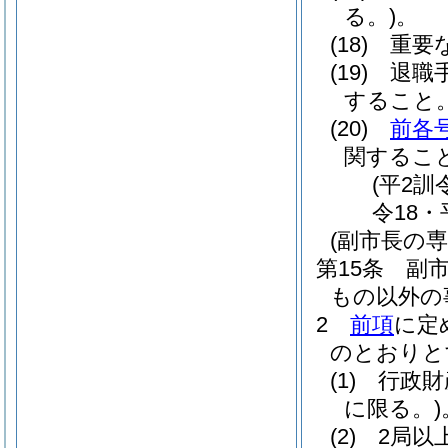
る。)
。
(18)
重要
(19)
退職
すること
(20)
前各
関するこ
(平2訓
令18・
(副市長の専
第15条
副
もの以外の
2
前項
に定
のとおりと
(1)
行政財
に限る。)
(2)
2局以