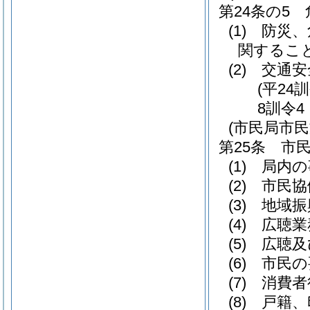
第24条の5
(1)
防災、
関するこ
(2)
交通安
(平24
8訓令4
(市民局市
第25条
市
(1)
局内の
(2)
市民協
(3)
地域振
(4)
広聴業
(5)
広聴及
(6)
市民の
(7)
消費者
(8)
戸籍、