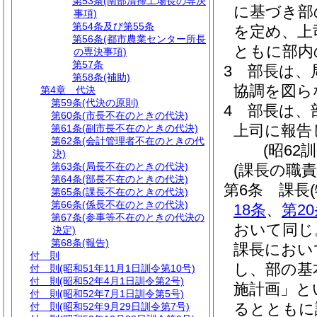
第53条
(南部清掃工場長の専決
に基づき部
事項)
第54条及び第55条
を定め、上
第56条
(都市農業センター所長
ともに部内
の専決事項)
第57条
3
部長は、
第58条
(補助)
協調を図ら
第4章
代決
第59条
(代決の原則)
4
部長は、
第60条
(市長不在のときの代決)
上司に報告
第61条
(副市長不在のときの代決)
第62条
(会計管理者不在のときの代
(昭62
決)
第63条
(局長不在のときの代決)
(課長の職責
第64条
(部長不在のときの代決)
第6条
課長
第65条
(課長不在のときの代決)
第66条
(係長不在のときの代決)
18条
、
第2
第67条
(参事等不在のときの代決の
おいて同じ
決定)
第68条
(報告)
課長におい
付 則
し、部の基
付 則
(昭和51年11月1日訓令第10号)
付 則
(昭和52年4月1日訓令第2号)
施計画」と
付 則
(昭和52年7月1日訓令第5号)
るとともに
付 則
(昭和52年9月29日訓令第7号)