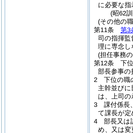
に必要な指
(昭62
(その他の職
第11条
第3
司の指揮監
理に専念し
(担任事務の
第12条
下
部長参事の
2
下位の職
主幹並びに
は、上司の
3
課付係長
て課長が定
4
部長又は
め、又は変