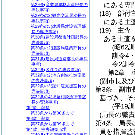
にある専
第29条
(産業局農林水産部長の
専決事項)
(18)
部付
第29条の2
(観光交流局次長の
にある主
専決事項)
第29条の3
(建設局建設管理部
(19)
主査
長の専決事項)
第30条
(建設局都市計画部長の
ある主査
専決事項)
(昭62
第30条の2
(建設局建築部長の
専決事項)
訓令4・
第31条
(建設局道路部長の専決
令2訓令
事項)
第32条
(各課長の専決事項)
第2章
第32条の2
(地方創生推進室長
(副市長及
の専決事項)
第32条の3
(認知症支援室長の
第3条
副市
専決事項)
基づき、そ
第32条の4
(児童相談所準備室
長の専決事項)
(平19
第2款
削除
第33条から第36条まで
(局長の職責
第3款
削除
第4条
局長
第37条から第39条まで
第4款
中央卸売市場
員を指揮監
第40条
(中央卸売市場長の専決