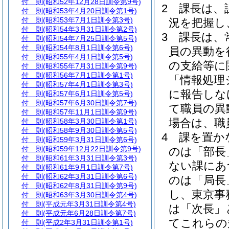
付 則
(昭和52年12月28日訓令第9号)
2
課長は、
付 則
(昭和53年4月20日訓令第1号)
付 則
(昭和53年7月1日訓令第3号)
況を把握し
付 則
(昭和54年3月31日訓令第2号)
3
課長は、
付 則
(昭和54年7月25日訓令第5号)
付 則
(昭和54年8月1日訓令第6号)
員の異動を
付 則
(昭和55年4月1日訓令第5号)
の支給等に
付 則
(昭和55年7月31日訓令第9号)
付 則
(昭和56年7月1日訓令第1号)
「情報処理
付 則
(昭和57年4月1日訓令第3号)
に報告しな
付 則
(昭和57年6月1日訓令第5号)
付 則
(昭和57年6月30日訓令第7号)
て職員の異
付 則
(昭和57年11月1日訓令第9号)
場合は、職
付 則
(昭和58年3月30日訓令第1号)
付 則
(昭和58年9月30日訓令第5号)
4
課を置か
付 則
(昭和59年3月31日訓令第6号)
付 則
(昭和59年12月22日訓令第9号)
のは「部長
付 則
(昭和61年3月31日訓令第3号)
ない課にあ
付 則
(昭和61年9月1日訓令第7号)
付 則
(昭和62年3月31日訓令第6号)
のは「局長
付 則
(昭和62年8月31日訓令第9号)
し、東京事
付 則
(昭和63年3月30日訓令第4号)
付 則
(平成元年3月31日訓令第4号)
は「次長」
付 則
(平成元年6月28日訓令第7号)
てこれらの
付 則
(平成2年3月31日訓令第1号)