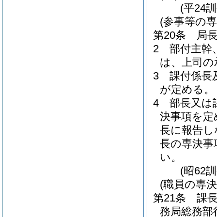
(平24
(参事等の
第20条
局
2
部付主幹
は、上司の
3
課付係長
が定める。
4
部長又は
決事項を定
長に報告し
長の専決事
い。
(昭62
(職員の専決
第21条
課
務局総務部