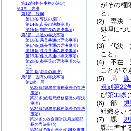
第12条
(担任事務の決定)
がその権
第3章
専決
と。
第1節
総則
第13条
(専決の原則)
(2)
専決 
第14条
(市長の決裁事項)
処理につ
第15条
(副市長の専決事項)
第2節
共通の専決事項
と。
第16条
(局長共通の専決事項)
(3)
代決 
第17条
(部長共通の専決事項)
第18条
(課長共通の専決事項)
こと。
第19条
(係長共通の専決事項)
(4)
不在 
第20条
(参事等の専決事項の決
定)
ことがで
第21条
(職員の専決)
第3節
固有の専決事項
(5)
局
鹿
第1款
局
規則第2
第22条
(総務局市長室長の専決
事項)
び
第33条
第23条
(総務局総務部長の専決
(6)
部
規
事項)
第24条
(総務局税務部長の専決
組織をい
事項)
(7)
課
規
第24条の2
(企画財政局企画部
長の専決事項)
課に準ず
第24条の3
(企画財政局DX推進