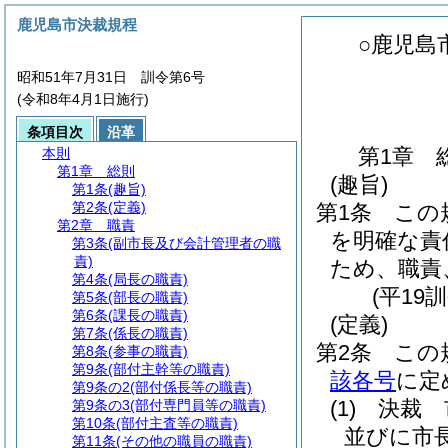
鹿児島市決裁規程
○鹿児島
昭和51年7月31日 訓令第6号
(令和8年4月1日施行)
条項目次
沿革
第1章
本則
第1章
総則
(趣旨)
第1条
(趣旨)
第2条
(定義)
第1条
この
第2章
職責
を明確な責
第3条
(副市長及び会計管理者の職
責)
ため、職責
第4条
(局長の職責)
(平19
第5条
(部長の職責)
第6条
(課長の職責)
(定義)
第7条
(係長の職責)
第2条
この
第8条
(参事の職責)
第9条
(部付主幹等の職責)
該各号
に定
第9条の2
(部付係長等の職責)
(1)
決裁 
第9条の3
(部付専門員等の職責)
第10条
(部付主査等の職責)
並びに市
第11条
(その他の職員の職責)