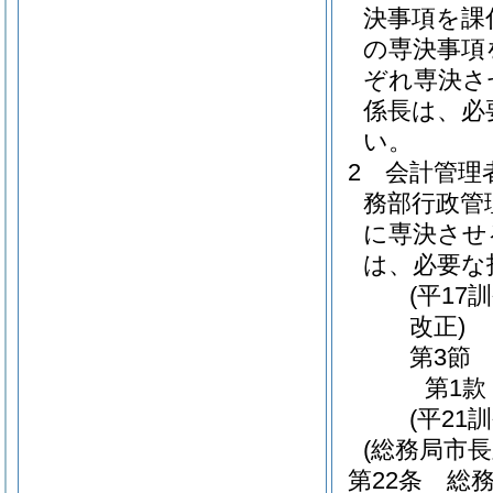
決事項を課
の専決事項
ぞれ専決さ
係長は、必
い。
2
会計管理
務部行政管
に専決させ
は、必要な
(平17
改正)
第3節
第1款
(平21
(総務局市
第22条
総