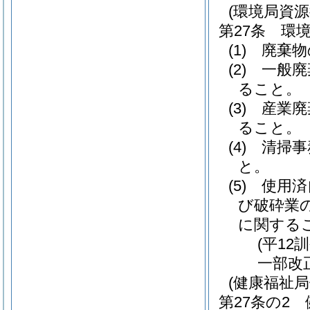
(環境局資
第27条
環
(1)
廃棄物
(2)
一般廃
ること。
(3)
産業廃
ること。
(4)
清掃事
と。
(5)
使用済
び破砕業
に関する
(平12
一部改
(健康福祉
第27条の2