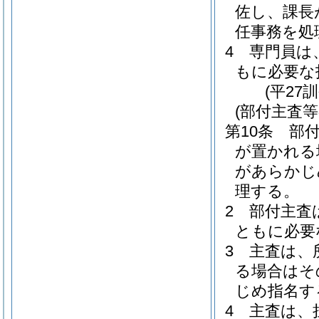
佐し、課長
任事務を処
4
専門員は
もに必要な
(平27
(部付主査等
第10条
部
が置かれる
があらかじ
理する。
2
部付主査
ともに必要
3
主査は、
る場合はそ
じめ指名す
4
主査は、