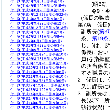
付 則
(平成4年3月31日訓令第7号)
(昭62
付 則
(平成4年5月29日訓令第15号)
令9・令
付 則
(平成4年8月20日訓令第17号)
付 則
(平成4年12月28日訓令第22号)
(係長の職責
付 則
(平成5年3月31日訓令第2号)
付 則
(平成5年9月29日訓令第12号)
第7条
係長
付 則
(平成5年12月24日訓令第13号)
副所長
(
第3
付 則
(平成6年3月31日訓令第3号)
付 則
(平成7年3月31日訓令第5号)
条、
第19条
付 則
(平成7年6月1日訓令第9号)
じ。)
は、
付 則
(平成8年3月29日訓令第3号)
付 則
(平成8年9月27日訓令第9号)
係長におい
付 則
(平成8年12月24日訓令第10号)
員)
を指揮
付 則
(平成9年3月31日訓令第3号)
付 則
(平成9年12月24日訓令第11号)
の担当係長
付 則
(平成10年3月31日訓令第4号)
する職員の
付 則
(平成11年3月31日訓令第8号)
付 則
(平成11年9月22日訓令第10号)
2
係長は、
付 則
(平成12年3月31日訓令第5号)
付 則
(平成12年12月25日訓令第16号)
又は課長に
付 則
(平成13年3月29日訓令第8号)
3
副所長は
付 則
(平成14年3月28日訓令第4号)
付 則
(平成14年5月27日訓令第11号)
長
(以下「
付 則
(平成14年6月25日訓令第12号)
執行状況に
付 則
(平成15年3月31日訓令第3号)