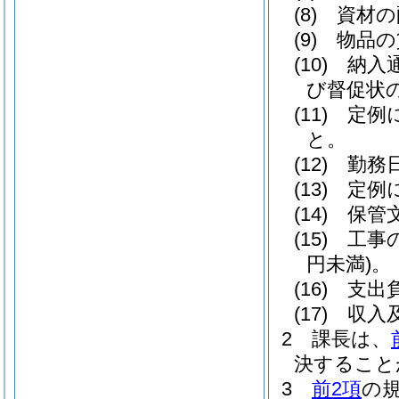
(8)
資材の
(9)
物品の
(10)
納入
び督促状
(11)
定例
と。
(12)
勤務
(13)
定例
(14)
保管
(15)
工事
円未満)
。
(16)
支出
(17)
収入
2
課長は、
決すること
3
前2項
の