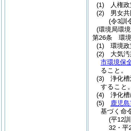
(1)
人権政
(2)
男女共
(令3訓
(環境局環
第26条
環
(1)
環境政
(2)
大気汚
市環境保
ること。
(3)
浄化槽
すること
(4)
浄化槽
(5)
鹿児島
基づく命
(平12
32・平