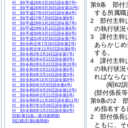
付 則
(平成26年3月28日訓令第7号)
第9条
部付
付 則
(平成26年9月30日訓令第10号)
する所属職
付 則
(平成27年3月24日訓令第4号)
付 則
(平成27年7月8日訓令第8号)
2
部付主幹
付 則
(平成28年3月29日訓令第7号)
の執行状況
付 則
(平成29年3月15日訓令第4号)
付 則
(平成30年3月12日訓令第4号)
3
課付主幹
付 則
(平成31年3月26日訓令第7号)
あらかじめ
付 則
(令和元年7月26日訓令第2号)
付 則
(令和元年12月5日訓令第6号)
する。
付 則
(令和2年3月24日訓令第7号)
付 則
(令和2年4月22日訓令第9号)
4
課付主幹
付 則
(令和2年5月22日訓令第10号)
の執行状況
付 則
(令和3年3月22日訓令第5号)
付 則
(令和4年3月14日訓令第3号)
ればならな
付 則
(令和4年10月3日訓令第8号)
(昭62
付 則
(令和5年3月9日訓令第4号)
付 則
(令和5年9月29日訓令第13号)
(部付係長等
付 則
(令和6年3月21日訓令第5号)
第9条の2
付 則
(令和6年11月28日訓令第11号)
付 則
(令和7年3月28日訓令第6号)
め指名する
付 則
(令和8年3月23日訓令第4号)
2
部付係長
別表
(第15条―第18条関係)
別記様式
(第6条関係)
ともに、そ