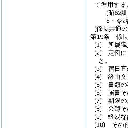
て準用する
(昭62
6・令2
(係長共通の
第19条
係
(1)
所属職
(2)
定例に
と。
(3)
宿日直
(4)
経由文
(5)
書類の
(6)
届書そ
(7)
期限の
(8)
公簿そ
(9)
軽易な
(10)
その