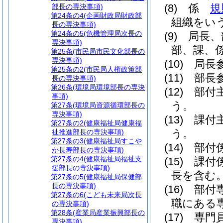
(8)
係
規
部長の専決事項)
第24条の4
(企画財政局財政部
組織をい
長の専決事項)
第24条の5
(危機管理局次長の
(9)
局長、
専決事項)
部、課、
第25条
(市民局市民文化部長の
専決事項)
(10)
局長
第25条の2
(市民局人権政策部
(11)
部長
長の専決事項)
第26条
(環境局環境部長の専決
(12)
部付
事項)
う。
第27条
(環境局資源循環部長の
専決事項)
(13)
課付
第27条の2
(健康福祉局健康福
う。
祉推進部長の専決事項)
第27条の3
(健康福祉局すこや
(14)
部付
か長寿部長の専決事項)
第27条の4
(健康福祉局福祉支
(15)
課付
援部長の専決事項)
長を含む。
第27条の5
(健康福祉局保健部
長の専決事項)
(16)
部付
第27条の6
(こども未来局次長
職にある
の専決事項)
第28条
(産業局産業振興部長の
(17)
専門
専決事項)