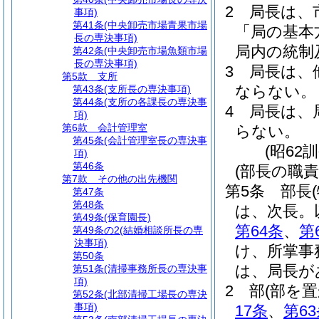
2
局長は、
事項)
第41条
(中央卸売市場青果市場
「局の基本
長の専決事項)
局内の統制
第42条
(中央卸売市場魚類市場
長の専決事項)
3
局長は、
第5款
支所
ならない。
第43条
(支所長の専決事項)
第44条
(支所の各課長の専決事
4
局長は、
項)
第6款
会計管理室
らない。
第45条
(会計管理室長の専決事
(昭62
項)
第46条
(部長の職責
第7款
その他の出先機関
第5条
部長
第47条
第48条
は、次長。
第49条
(保育園長)
第64条
、
第
第49条の2
(結婚相談所長の専
決事項)
け、所掌事
第50条
は、局長が
第51条
(清掃事務所長の専決事
項)
2
部
(部を
第52条
(北部清掃工場長の専決
事項)
17条
、
第6