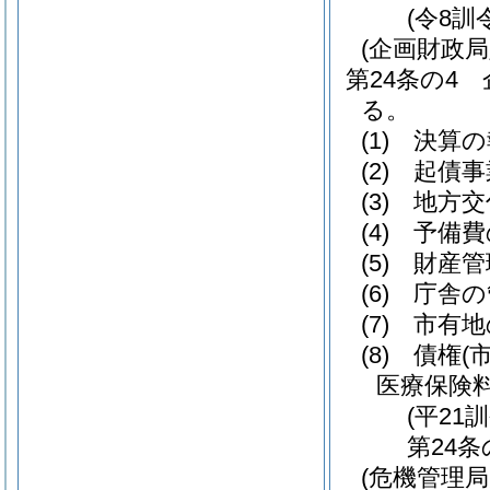
(令8訓
(企画財政
第24条の4
る。
(1)
決算の
(2)
起債事
(3)
地方交
(4)
予備費
(5)
財産管
(6)
庁舎の
(7)
市有地
(8)
債権
(
医療保険
(平21
第24条
(危機管理