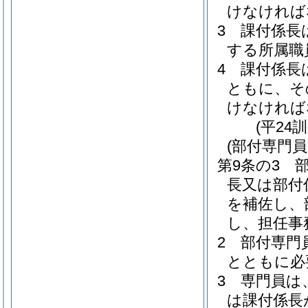
けなければ
3
課付係長
する所属職
4
課付係長
ともに、そ
けなければ
(平24
(部付専門員
第9条の3
長又は部付
を補佐し、
し、担任事
2
部付専門
とともに必
3
専門員は
は課付係長