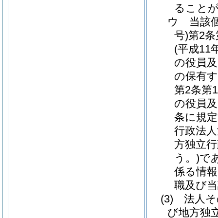
ること
ウ
当該
号)
第2
(平成11
の役員及
の保有す
第2条第
の役員及
条に規定
行政法人
方独立行
う。)
で
係る情報
職及び当
(3)
法人そ
び地方独