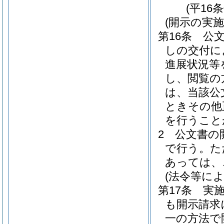
(平16
(開示の実施
第16条
公
しの交付に
進展状況等
し、閲覧の
は、当該公
ときその他
を行うこと
2
公文書の
で行う。
た
あっては、
(法令等に
第17条
実
も開示請求
一の方法で