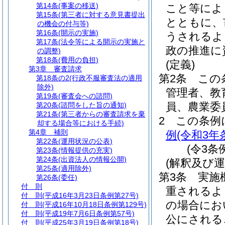
第14条
(事案の移送)
こと等によ
第15条
(第三者に対する意見書提出
とともに、
の機会の付与等)
第16条
(開示の実施)
うされるよ
第17条
(法令等による開示の実施と
政の推進に
の調整)
第18条
(費用の負担)
(定義)
第3章
審査請求
第2条
この
第18条の2
(行政不服審査法の適用
除外)
管理者、教
第19条
(審査会への諮問)
員、農業委
第20条
(諮問をした旨の通知)
第21条
(第三者からの審査請求を棄
2
この条例
却する場合等における手続)
第4章
補則
例
(令和3年
第22条
(運用状況の公表)
(令3条
第23条
(情報提供の充実)
第24条
(出資法人の情報公開)
(解釈及び運
第25条
(適用除外)
第3条
実施
第26条
(委任)
付 則
重されるよ
付 則
(平成16年3月23日条例第27号)
の場合にお
付 則
(平成16年10月18日条例第129号)
付 則
(平成19年7月6日条例第57号)
公にされる
付 則
(平成25年3月19日条例第18号)