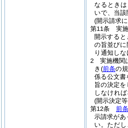
なるときは
いで、当該
(開示請求
第11条
実
開示すると
の旨並びに
り通知しな
2
実施機関
き
(
前条
の
係る公文書
旨の決定を
しなければ
(開示決定等
第12条
前
示請求があ
い。
ただし