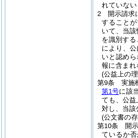
れていない
2
開示請求
することが
いて、当該
を識別する
により、公
いと認めら
報に含まれ
(公益上の
第9条
実施
第1号
に該
ても、公益
対し、当該
(公文書の
第10条
開
ているか否