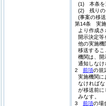
(1)
本条を
(2)
残りの
(事案の移送
第14条
実
より作成さ
開示決定等
他の実施機
移送するこ
機関は、開
通知しなけ
2
前項
の規
実施機関に
なければな
が移送前に
みなす。
3
前項
の場