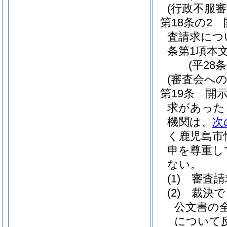
(行政不服
第18条の2
査請求につ
条第1項本
(平28
(審査会への
第19条
開
求があった
機関は、
次
く鹿児島市
申を尊重し
ない。
(1)
審査請
(2)
裁決で
公文書の
について