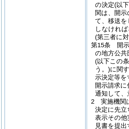
の決定
(以
関は、開示
て、移送を
しなければ
(第三者に
第15条
開
の地方公共
(以下この
う。)
に関
示決定等を
開示請求に
通知して、
2
実施機関
決定に先立
表示その他
見書を提出