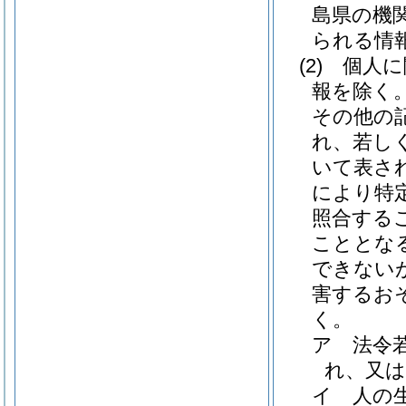
島県の機
られる情
(2)
個人に
報を除く。
その他の
れ、若し
いて表さ
により特
照合する
こととな
できない
害するお
く。
ア
法令
れ、又
イ
人の