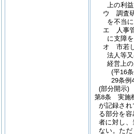
上の利
ウ
調査
を不当
エ
人事
に支障
オ
市若
法人等又
経営上の
(平16
29条例
(部分開示)
第8条
実施
が記録され
る部分を容
者に対し、
ない。
ただ