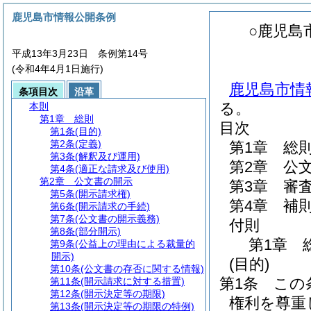
鹿児島市情報公開条例
○鹿児島
平成13年3月23日 条例第14号
(令和4年4月1日施行)
鹿児島市情報
条項目次
沿革
る。
本則
第1章
総則
目次
第1条
(目的)
第2条
(定義)
第1章
総
第3条
(解釈及び運用)
第2章
公
第4条
(適正な請求及び使用)
第2章
公文書の開示
第3章
審
第5条
(開示請求権)
第4章
補
第6条
(開示請求の手続)
第7条
(公文書の開示義務)
付則
第8条
(部分開示)
第1章
第9条
(公益上の理由による裁量的
開示)
(目的)
第10条
(公文書の存否に関する情報)
第1条
この
第11条
(開示請求に対する措置)
第12条
(開示決定等の期限)
権利を尊重
第13条
(開示決定等の期限の特例)