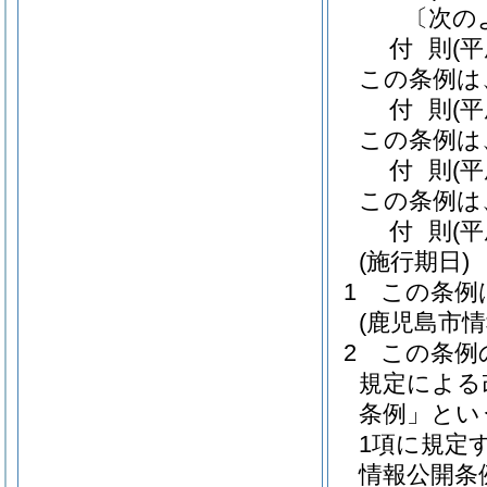
〔次の
付
則
(
この条例は
付
則
(
この条例は
付
則
(
この条例は
付
則
(
(施行期日)
1
この条例
(鹿児島市
2
この条例
規定による
条例」とい
1項に規定
情報公開条