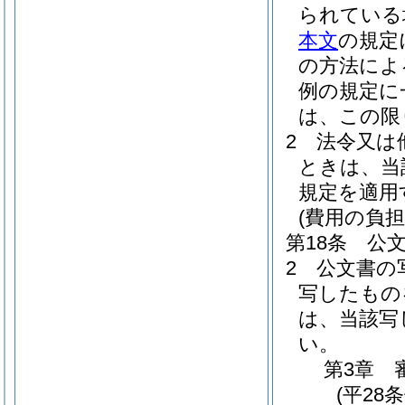
られている
本文
の規定
の方法によ
例の規定に
は、この限
2
法令又は
ときは、当
規定を適用
(費用の負担
第18条
公
2
公文書の
写したもの
は、当該写
い。
第3章
(平28