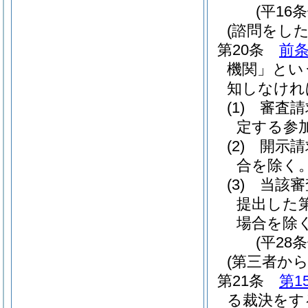
(平16
(諮問をした
第20条
前
機関」とい
知しなけれ
(1)
審査請
定する参
(2)
開示請
合を除く。
(3)
当該審
提出した
場合を除く
(平28
(第三者か
第21条
第1
る裁決をす