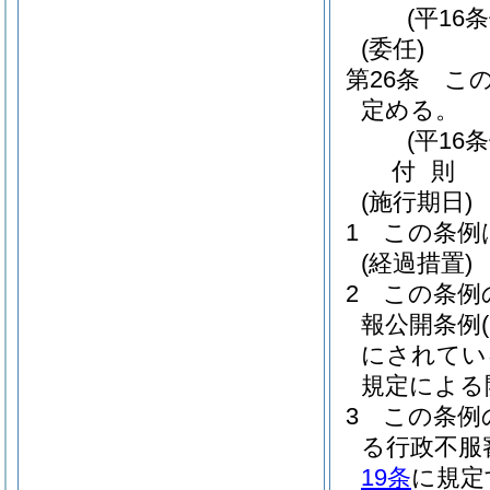
(平16
(委任)
第26条
こ
定める。
(平16
付
則
(施行期日)
1
この条例
(経過措置)
2
この条例
報公開条例
にされてい
規定による
3
この条例
る行政不服
19条
に規定