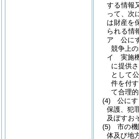
する情報
って、次
は財産を
られる情
ア
公に
競争上
イ
実施
に提供
として
件を付す
て合理
(4)
公にす
保護、犯
及ぼすお
(5)
市の機
体及び地