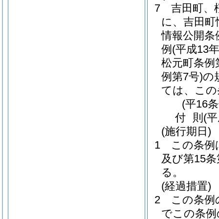
7
吉田町、
に、吉田町
情報公開条
例
(平成13
松元町条例第
例第7号)
の
ては、この
(平16
付
則
(
(施行期日)
1
この条例
及び第15
る。
(経過措置)
2
この条例
でこの条例