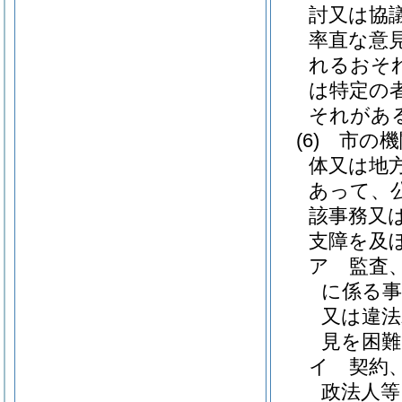
討又は協
率直な意
れるおそ
は特定の
それがあ
(6)
市の機
体又は地
あって、
該事務又
支障を及
ア
監査
に係る事
又は違法
見を困
イ
契約
政法人等