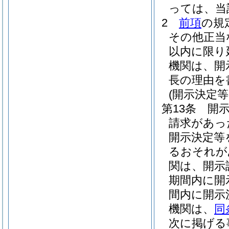
っては、当
2
前項
の規
その他正当
以内に限り
機関は、開
長の理由を
(開示決定
第13条
開
請求があっ
開示決定等
るおそれが
関は、開示
期間内に開
間内に開示
機関は、
同
次に掲げる