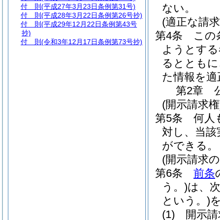
ない。
付 則
(平成27年3月23日条例第31号)
付 則
(平成28年3月22日条例第26号抄)
(適正な請求
付 則
(平成29年12月22日条例第43号
抄)
第4条
この
付 則
(令和3年12月17日条例第73号抄)
ようとする
るとともに
た情報を適
第2章
(開示請求権
第5条
何人
対し、当該
ができる。
(開示請求の
第6条
前条
う。)
は、
という。)
(1)
開示請