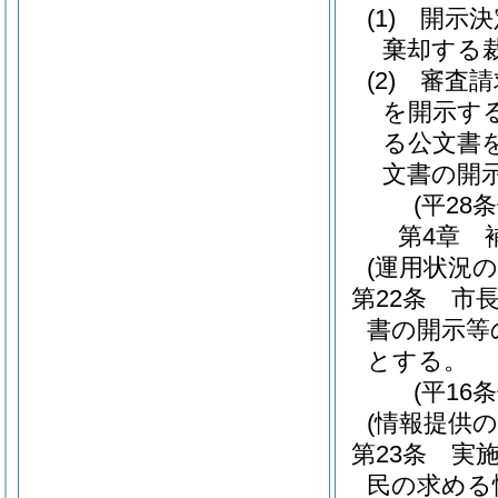
(1)
開示決
棄却する
(2)
審査請
を開示す
る公文書
文書の開
(平28
第4章
(運用状況の
第22条
市
書の開示等
とする。
(平16
(情報提供の
第23条
実
民の求める