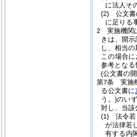
に法人そ
(2)
公文書
に足りる
2
実施機関
きは、開示
し、相当の
この場合に
参考となる
(公文書の開
第7条
実施
る公文書に
う。)
のい
対し、当該
(1)
法令若
が法律若
有する内