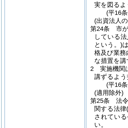
実を図るよ
(平16
(出資法人の
第24条
市
している法
という。)
格及び業務
な措置を講
2
実施機関
講ずるよう
(平16
(適用除外)
第25条
法
関する法律
されている
い。