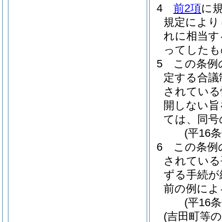
4
前2項
に
規定により
れに相当す
ってしたも
5
この条例
定する合議
されている
開しない旨
ては、同号
(平16
6
この条例
されている
ずる手続が
前の例によ
(平16
(吉田町等