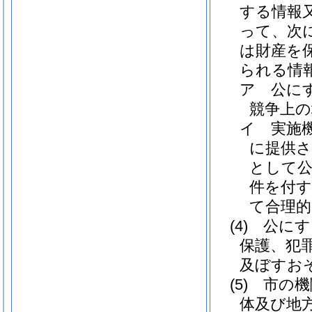
する情報
って、次
は財産を
られる情
ア
公に
競争上
イ
実施
に提供
として
件を付す
て合理
(4)
公にす
保護、犯
及ぼすお
(5)
市の機
体及び地