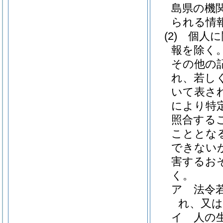
島県の機
られる情
(2)
個人に
報を除く。
その他の
れ、若し
いて表さ
により特
照合する
こととな
できない
害するお
く。
ア
法令
れ、又
イ
人の