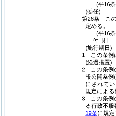
(平16
(委任)
第26条
こ
定める。
(平16
付
則
(施行期日)
1
この条例
(経過措置)
2
この条例
報公開条例
にされてい
規定による
3
この条例
る行政不服
19条
に規定