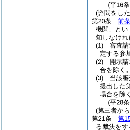
(平16
(諮問をした
第20条
前
機関」とい
知しなけれ
(1)
審査請
定する参
(2)
開示請
合を除く。
(3)
当該審
提出した
場合を除く
(平28
(第三者か
第21条
第1
る裁決をす