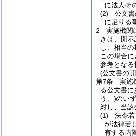
に法人そ
(2)
公文書
に足りる
2
実施機関
きは、開示
し、相当の
この場合に
参考となる
(公文書の開
第7条
実施
る公文書に
う。)
のい
対し、当該
(1)
法令若
が法律若
有する内