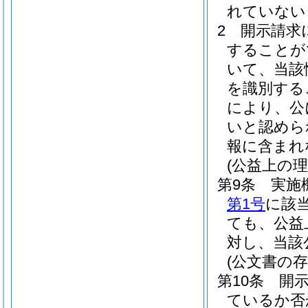
れていない
2
開示請求
することが
いて、当該
を識別する
により、公
いと認めら
報に含まれ
(公益上の
第9条
実施
第1号
に該
ても、公益
対し、当該
(公文書の
第10条
開
ているか否