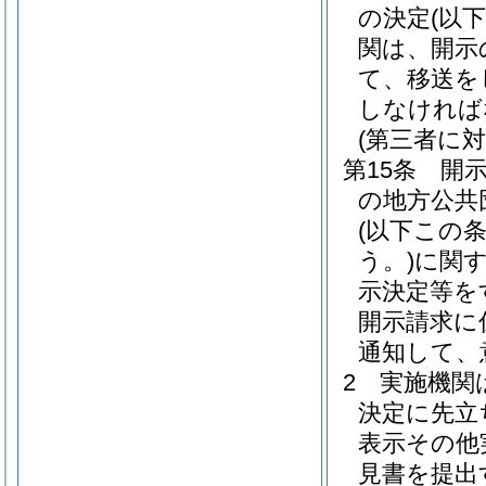
の決定
(以
関は、開示
て、移送を
しなければ
(第三者に
第15条
開
の地方公共
(以下この
う。)
に関
示決定等を
開示請求に
通知して、
2
実施機関
決定に先立
表示その他
見書を提出