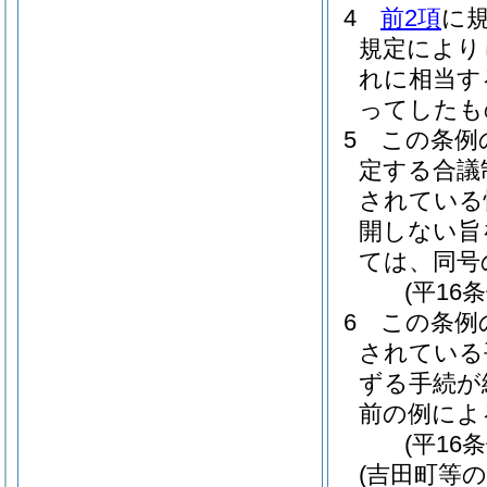
4
前2項
に
規定により
れに相当す
ってしたも
5
この条例
定する合議
されている
開しない旨
ては、同号
(平16
6
この条例
されている
ずる手続が
前の例によ
(平16
(吉田町等