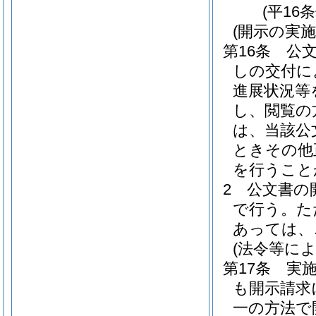
(平16
(開示の実施
第16条
公
しの交付に
進展状況等
し、閲覧の
は、当該公
ときその他
を行うこと
2
公文書の
で行う。
た
あっては、
(法令等に
第17条
実
も開示請求
一の方法で