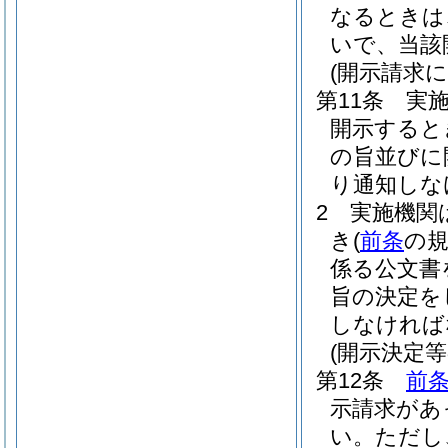
なるときは
いで、当該
(開示請求
第11条
実
開示すると
の旨並びに
り通知しな
2
実施機関
き
(
前条
の
係る公文書
旨の決定を
しなければ
(開示決定等
第12条
前
示請求があ
い。
ただし