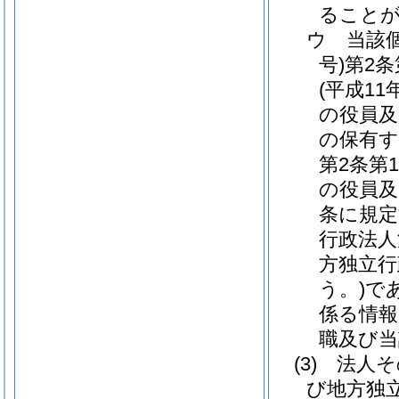
ること
ウ
当該
号)
第2
(平成11
の役員及
の保有す
第2条第
の役員及
条に規定
行政法人
方独立行
う。)
で
係る情報
職及び当
(3)
法人そ
び地方独