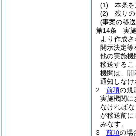
(1)
本条を
(2)
残りの
(事案の移送
第14条
実
より作成さ
開示決定等
他の実施機
移送するこ
機関は、開
通知しなけ
2
前項
の規
実施機関に
なければな
が移送前に
みなす。
3
前項
の場