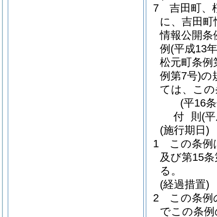
7
吉田町、
に、吉田町
情報公開条
例
(平成13
松元町条例第
例第7号)
の
ては、この
(平16
付
則
(
(施行期日)
1
この条例
及び第15
る。
(経過措置)
2
この条例
でこの条例