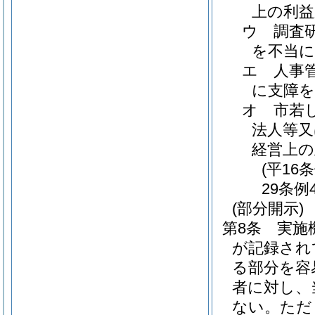
上の利
ウ
調査
を不当
エ
人事
に支障
オ
市若
法人等又
経営上の
(平16
29条例
(部分開示)
第8条
実施
が記録され
る部分を容
者に対し、
ない。
ただ