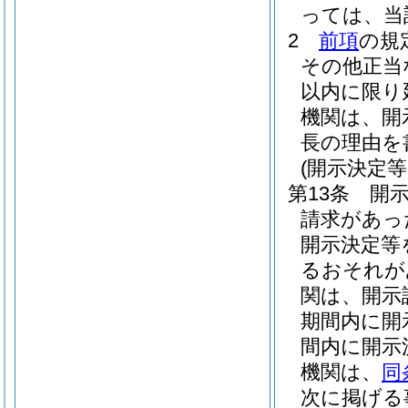
っては、当
2
前項
の規
その他正当
以内に限り
機関は、開
長の理由を
(開示決定
第13条
開
請求があっ
開示決定等
るおそれが
関は、開示
期間内に開
間内に開示
機関は、
同
次に掲げる