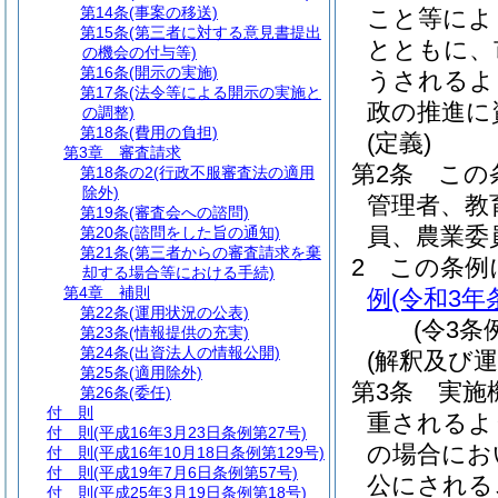
第14条
(事案の移送)
こと等によ
第15条
(第三者に対する意見書提出
とともに、
の機会の付与等)
第16条
(開示の実施)
うされるよ
第17条
(法令等による開示の実施と
政の推進に
の調整)
第18条
(費用の負担)
(定義)
第3章
審査請求
第2条
この
第18条の2
(行政不服審査法の適用
除外)
管理者、教
第19条
(審査会への諮問)
員、農業委
第20条
(諮問をした旨の通知)
第21条
(第三者からの審査請求を棄
2
この条例
却する場合等における手続)
第4章
補則
例
(令和3年
第22条
(運用状況の公表)
(令3条
第23条
(情報提供の充実)
第24条
(出資法人の情報公開)
(解釈及び運
第25条
(適用除外)
第3条
実施
第26条
(委任)
付 則
重されるよ
付 則
(平成16年3月23日条例第27号)
の場合にお
付 則
(平成16年10月18日条例第129号)
付 則
(平成19年7月6日条例第57号)
公にされる
付 則
(平成25年3月19日条例第18号)