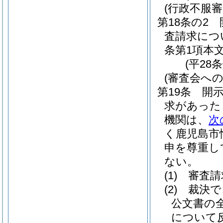
(行政不服
第18条の2
査請求につ
条第1項本
(平28
(審査会への
第19条
開
求があった
機関は、
次
く鹿児島市
申を尊重し
ない。
(1)
審査請
(2)
裁決で
公文書の
について