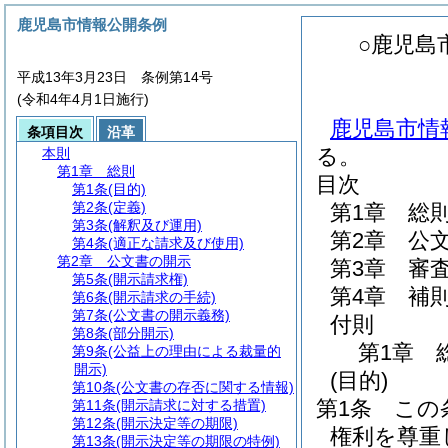
鹿児島市情報公開条例
○鹿児島
平成13年3月23日 条例第14号
(令和4年4月1日施行)
鹿児島市情報
条項目次
沿革
る。
本則
第1章
総則
目次
第1条
(目的)
第2条
(定義)
第1章
総
第3条
(解釈及び運用)
第2章
公
第4条
(適正な請求及び使用)
第2章
公文書の開示
第3章
審
第5条
(開示請求権)
第4章
補
第6条
(開示請求の手続)
第7条
(公文書の開示義務)
付則
第8条
(部分開示)
第1章
第9条
(公益上の理由による裁量的
開示)
(目的)
第10条
(公文書の存否に関する情報)
第1条
この
第11条
(開示請求に対する措置)
第12条
(開示決定等の期限)
権利を尊重
第13条
(開示決定等の期限の特例)