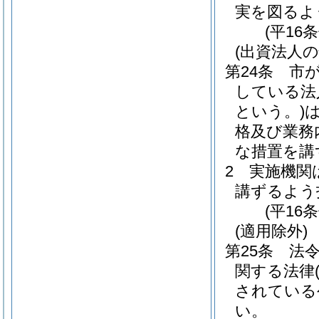
実を図るよ
(平16
(出資法人の
第24条
市
している法
という。)
格及び業務
な措置を講
2
実施機関
講ずるよう
(平16
(適用除外)
第25条
法
関する法律
されている
い。