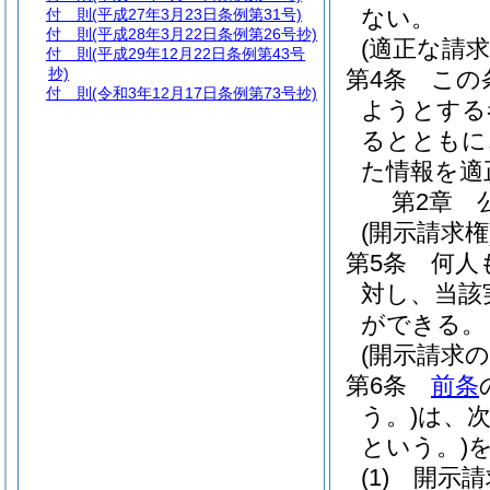
ない。
付 則
(平成27年3月23日条例第31号)
付 則
(平成28年3月22日条例第26号抄)
(適正な請求
付 則
(平成29年12月22日条例第43号
抄)
第4条
この
付 則
(令和3年12月17日条例第73号抄)
ようとする
るとともに
た情報を適
第2章
(開示請求権
第5条
何人
対し、当該
ができる。
(開示請求の
第6条
前条
う。)
は、
という。)
(1)
開示請