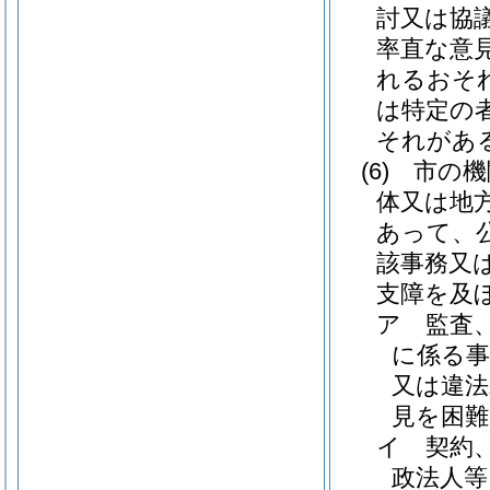
討又は協
率直な意
れるおそ
は特定の
それがあ
(6)
市の機
体又は地
あって、
該事務又
支障を及
ア
監査
に係る事
又は違法
見を困
イ
契約
政法人等