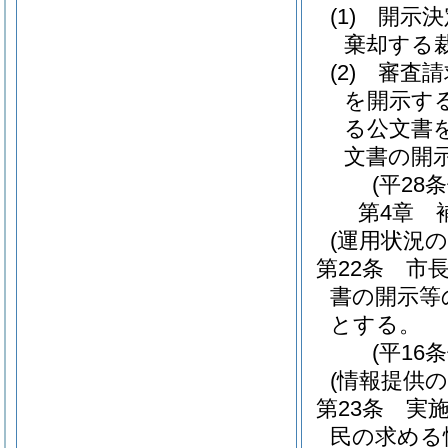
(1)
開示決
棄却する
(2)
審査請
を開示す
る公文書
文書の開
(平28
第4章
(運用状況の
第22条
市
書の開示等
とする。
(平16
(情報提供の
第23条
実
民の求める