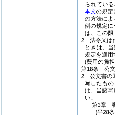
られている
本文
の規定
の方法によ
例の規定に
は、この限
2
法令又は
ときは、当
規定を適用
(費用の負担
第18条
公
2
公文書の
写したもの
は、当該写
い。
第3章
(平28