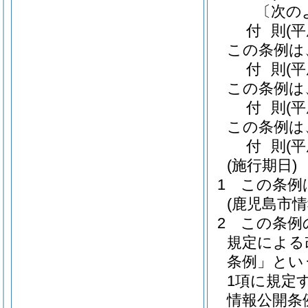
〔次の
付
則
(
この条例は
付
則
(
この条例は
付
則
(
この条例は
付
則
(
(施行期日)
1
この条例
(鹿児島市
2
この条例
規定による
条例」とい
1項に規定
情報公開条