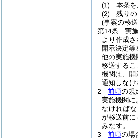
(1)
本条を
(2)
残りの
(事案の移送
第14条
実
より作成さ
開示決定等
他の実施機
移送するこ
機関は、開
通知しなけ
2
前項
の規
実施機関に
なければな
が移送前に
みなす。
3
前項
の場