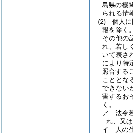
島県の機
られる情
(2)
個人に
報を除く。
その他の
れ、若し
いて表さ
により特
照合する
こととな
できない
害するお
く。
ア
法令
れ、又
イ
人の