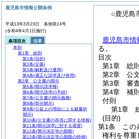
鹿児島市情報公開条例
○鹿児島
平成13年3月23日 条例第14号
(令和4年4月1日施行)
鹿児島市情報
条項目次
沿革
る。
本則
第1章
総則
目次
第1条
(目的)
第2条
(定義)
第1章
総
第3条
(解釈及び運用)
第2章
公
第4条
(適正な請求及び使用)
第2章
公文書の開示
第3章
審
第5条
(開示請求権)
第4章
補
第6条
(開示請求の手続)
第7条
(公文書の開示義務)
付則
第8条
(部分開示)
第1章
第9条
(公益上の理由による裁量的
開示)
(目的)
第10条
(公文書の存否に関する情報)
第1条
この
第11条
(開示請求に対する措置)
第12条
(開示決定等の期限)
権利を尊重
第13条
(開示決定等の期限の特例)