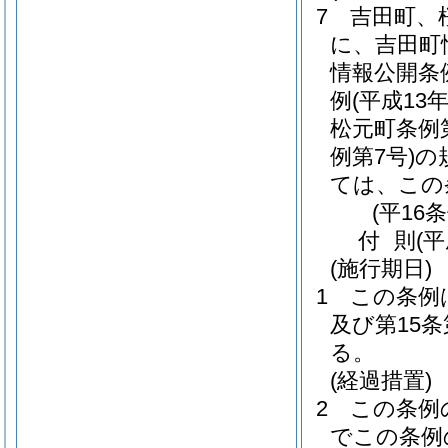
7
吉田町、
に、吉田町
情報公開条
例
(平成13
松元町条例第
例第7号)
の
ては、この
(平16
付
則
(
(施行期日)
1
この条例
及び第15
る。
(経過措置)
2
この条例
でこの条例