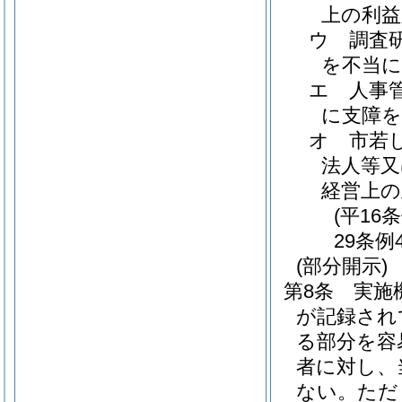
上の利
ウ
調査
を不当
エ
人事
に支障
オ
市若
法人等又
経営上の
(平16
29条例
(部分開示)
第8条
実施
が記録され
る部分を容
者に対し、
ない。
ただ