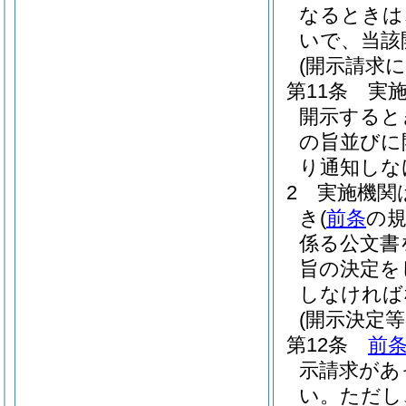
なるときは
いで、当該
(開示請求
第11条
実
開示すると
の旨並びに
り通知しな
2
実施機関
き
(
前条
の
係る公文書
旨の決定を
しなければ
(開示決定等
第12条
前
示請求があ
い。
ただし