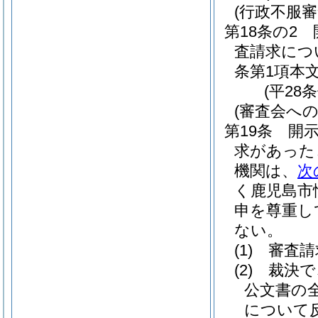
(行政不服
第18条の2
査請求につ
条第1項本
(平28
(審査会への
第19条
開
求があった
機関は、
次
く鹿児島市
申を尊重し
ない。
(1)
審査請
(2)
裁決で
公文書の
について