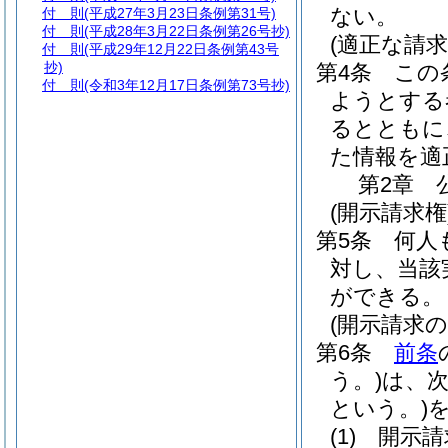
ない。
付 則
(平成27年3月23日条例第31号)
付 則
(平成28年3月22日条例第26号抄)
(適正な請求
付 則
(平成29年12月22日条例第43号
抄)
第4条
この
付 則
(令和3年12月17日条例第73号抄)
ようとする
るとともに
た情報を適
第2章
(開示請求権
第5条
何人
対し、当該
ができる。
(開示請求の
第6条
前条
う。)
は、
という。)
(1)
開示請