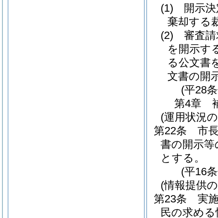
(1)
開示決
棄却する
(2)
審査請
を開示す
る公文書
文書の開
(平28
第4章
(運用状況の
第22条
市
書の開示等
とする。
(平16
(情報提供の
第23条
実
民の求める