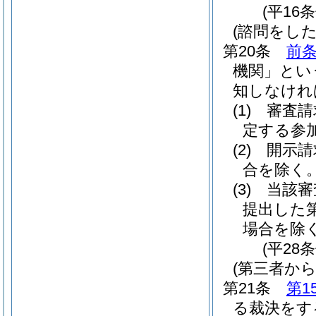
(平16
(諮問をした
第20条
前
機関」とい
知しなけれ
(1)
審査請
定する参
(2)
開示請
合を除く。
(3)
当該審
提出した
場合を除く
(平28
(第三者か
第21条
第1
る裁決をす