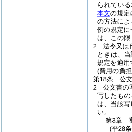
られている
本文
の規定
の方法によ
例の規定に
は、この限
2
法令又は
ときは、当
規定を適用
(費用の負担
第18条
公
2
公文書の
写したもの
は、当該写
い。
第3章
(平28