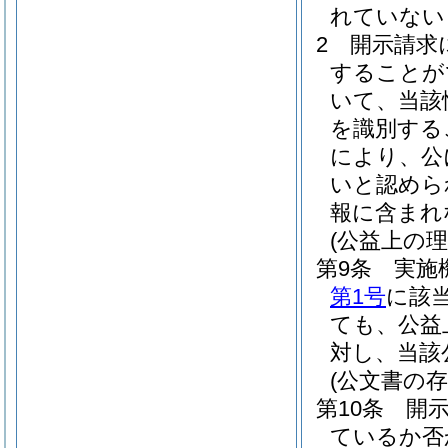
れていない
2
開示請求
することが
いて、当該
を識別する
により、公
いと認めら
報に含まれ
(公益上の
第9条
実施
第1号
に該
ても、公益
対し、当該
(公文書の
第10条
開
ているか否