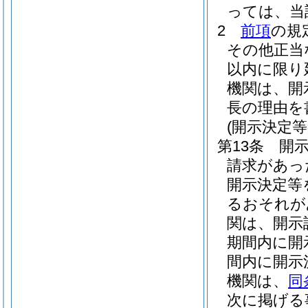
っては、当
2
前項
の規
その他正当
以内に限り
機関は、開
長の理由を
(開示決定
第13条
開
請求があっ
開示決定等
るおそれが
関は、開示
期間内に開
間内に開示
機関は、
同
次に掲げる