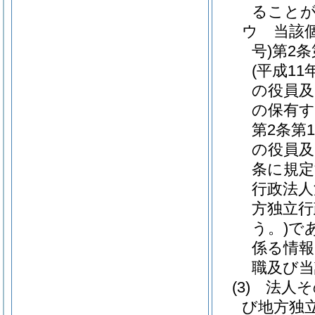
ること
ウ
当該
号)
第2
(平成11
の役員及
の保有す
第2条第
の役員及
条に規定
行政法人
方独立行
う。)
で
係る情報
職及び当
(3)
法人そ
び地方独