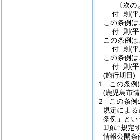
〔次の
付
則
(
この条例は
付
則
(
この条例は
付
則
(
この条例は
付
則
(
(施行期日)
1
この条例
(鹿児島市
2
この条例
規定による
条例」とい
1項に規定
情報公開条