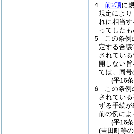
4
前2項
に
規定により
れに相当す
ってしたも
5
この条例
定する合議
されている
開しない旨
ては、同号
(平16
6
この条例
されている
ずる手続が
前の例によ
(平16
(吉田町等