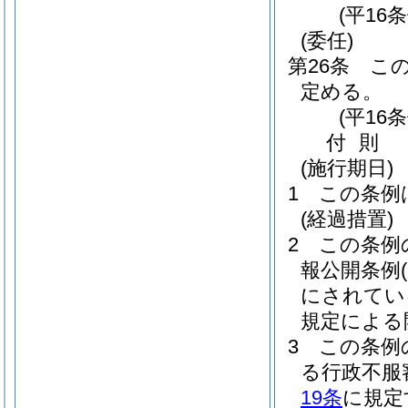
(平16
(委任)
第26条
こ
定める。
(平16
付
則
(施行期日)
1
この条例
(経過措置)
2
この条例
報公開条例
にされてい
規定による
3
この条例
る行政不服
19条
に規定