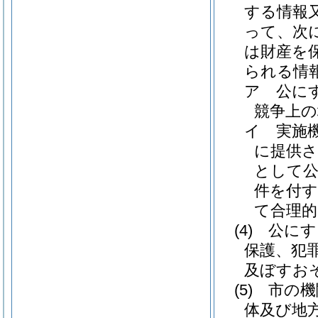
する情報
って、次
は財産を
られる情
ア
公に
競争上
イ
実施
に提供
として
件を付す
て合理
(4)
公にす
保護、犯
及ぼすお
(5)
市の機
体及び地