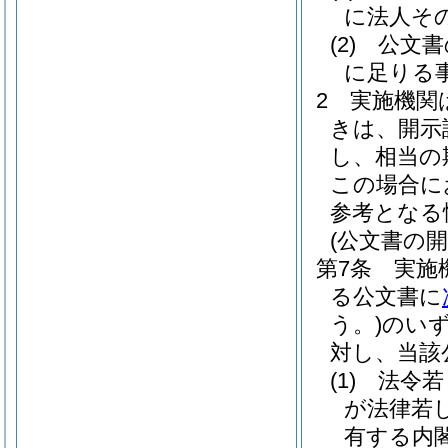
に法人そ
(2)
公文書
に足りる
2
実施機関
きは、開示
し、相当の
この場合に
参考となる
(公文書の開
第7条
実施
る公文書に
う。)
のい
対し、当該
(1)
法令若
が法律若
有する内