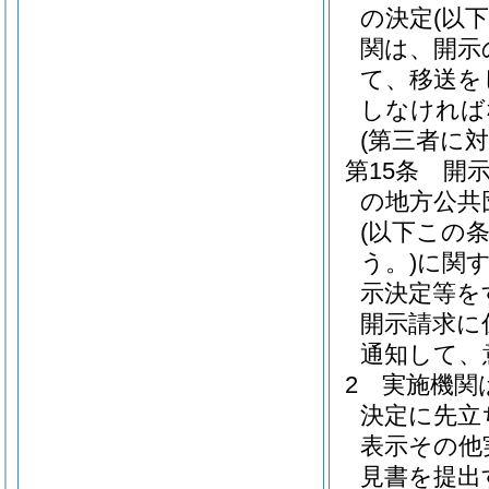
の決定
(以
関は、開示
て、移送を
しなければ
(第三者に
第15条
開
の地方公共
(以下この
う。)
に関
示決定等を
開示請求に
通知して、
2
実施機関
決定に先立
表示その他
見書を提出