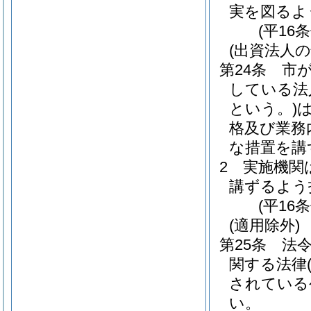
実を図るよ
(平16
(出資法人の
第24条
市
している法
という。)
格及び業務
な措置を講
2
実施機関
講ずるよう
(平16
(適用除外)
第25条
法
関する法律
されている
い。