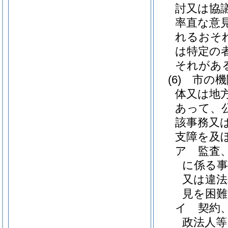
討又は協
率直な意
れるおそ
は特定の
それがあ
(6)
市の機
体又は地
あって、
該事務又
支障を及
ア
監査
に係る事
又は違法
見を困
イ
契約
政法人等