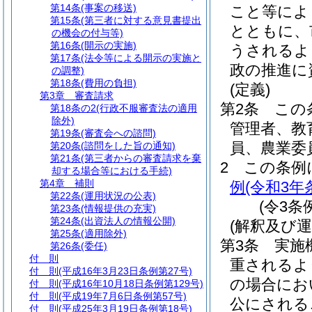
第14条
(事案の移送)
こと等によ
第15条
(第三者に対する意見書提出
とともに、
の機会の付与等)
第16条
(開示の実施)
うされるよ
第17条
(法令等による開示の実施と
政の推進に
の調整)
第18条
(費用の負担)
(定義)
第3章
審査請求
第2条
この
第18条の2
(行政不服審査法の適用
除外)
管理者、教
第19条
(審査会への諮問)
員、農業委
第20条
(諮問をした旨の通知)
第21条
(第三者からの審査請求を棄
2
この条例
却する場合等における手続)
第4章
補則
例
(令和3年
第22条
(運用状況の公表)
(令3条
第23条
(情報提供の充実)
第24条
(出資法人の情報公開)
(解釈及び運
第25条
(適用除外)
第3条
実施
第26条
(委任)
付 則
重されるよ
付 則
(平成16年3月23日条例第27号)
の場合にお
付 則
(平成16年10月18日条例第129号)
付 則
(平成19年7月6日条例第57号)
公にされる
付 則
(平成25年3月19日条例第18号)