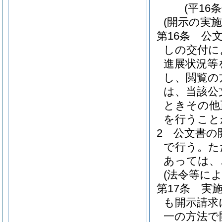
(平16
(開示の実施
第16条
公
しの交付に
進展状況等
し、閲覧の
は、当該公
ときその他
を行うこと
2
公文書の
で行う。
た
あっては、
(法令等に
第17条
実
も開示請求
一の方法で