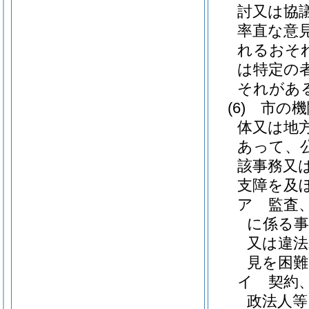
討又は協
率直な意
れるおそ
は特定の
それがあ
(6)
市の機
体又は地
あって、
該事務又
支障を及
ア
監査
に係る事
又は違法
見を困
イ
契約
政法人等