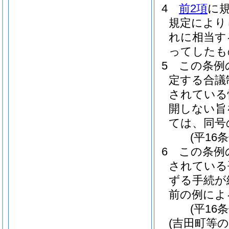
4
前2項
に
規定により
れに相当す
ってしたも
5
この条例
定する合議
されている
開しない旨
ては、同号
(平16
6
この条例
されている
ずる手続が
前の例によ
(平16
(吉田町等