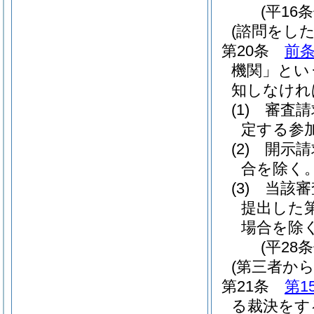
(平16
(諮問をした
第20条
前
機関」とい
知しなけれ
(1)
審査請
定する参
(2)
開示請
合を除く。
(3)
当該審
提出した
場合を除く
(平28
(第三者か
第21条
第1
る裁決をす