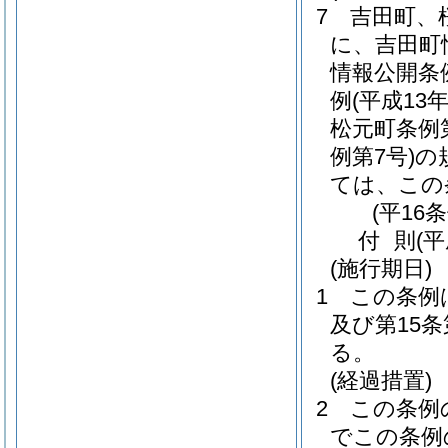
7
吉田町、
に、吉田町
情報公開条
例
(平成13
松元町条例第
例第7号)
の
ては、この
(平16
付
則
(
(施行期日)
1
この条例
及び第15
る。
(経過措置)
2
この条例
でこの条例