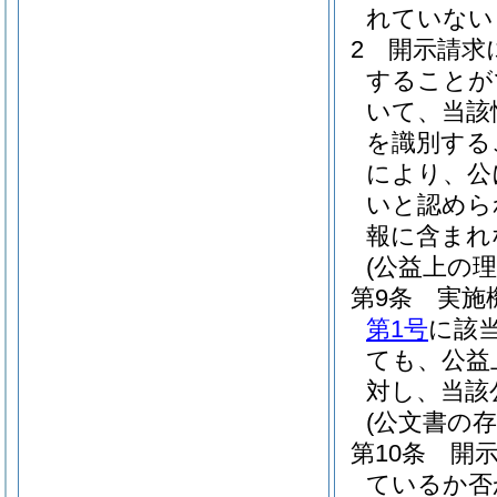
れていない
2
開示請求
することが
いて、当該
を識別する
により、公
いと認めら
報に含まれ
(公益上の
第9条
実施
第1号
に該
ても、公益
対し、当該
(公文書の
第10条
開
ているか否