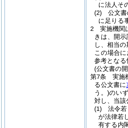
に法人そ
(2)
公文書
に足りる
2
実施機関
きは、開示
し、相当の
この場合に
参考となる
(公文書の開
第7条
実施
る公文書に
う。)
のい
対し、当該
(1)
法令若
が法律若
有する内