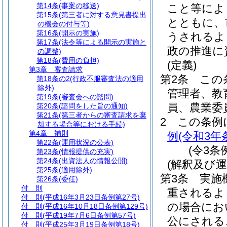
第14条
(事案の移送)
こと等によ
第15条
(第三者に対する意見書提出
とともに、
の機会の付与等)
第16条
(開示の実施)
うされるよ
第17条
(法令等による開示の実施と
政の推進に
の調整)
第18条
(費用の負担)
(定義)
第3章
審査請求
第2条
この
第18条の2
(行政不服審査法の適用
除外)
管理者、教
第19条
(審査会への諮問)
員、農業委
第20条
(諮問をした旨の通知)
第21条
(第三者からの審査請求を棄
2
この条例
却する場合等における手続)
第4章
補則
例
(令和3年
第22条
(運用状況の公表)
(令3条
第23条
(情報提供の充実)
第24条
(出資法人の情報公開)
(解釈及び運
第25条
(適用除外)
第3条
実施
第26条
(委任)
付 則
重されるよ
付 則
(平成16年3月23日条例第27号)
の場合にお
付 則
(平成16年10月18日条例第129号)
付 則
(平成19年7月6日条例第57号)
公にされる
付 則
(平成25年3月19日条例第18号)