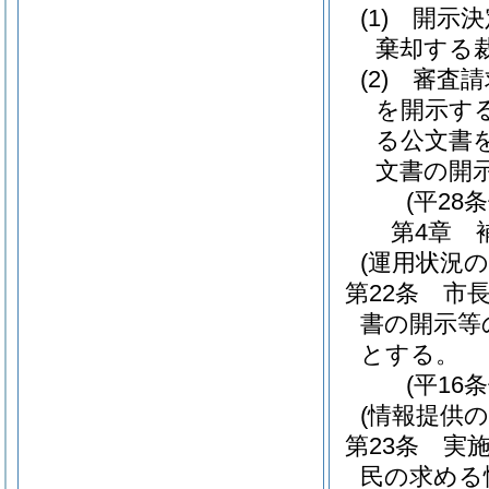
(1)
開示決
棄却する
(2)
審査請
を開示す
る公文書
文書の開
(平28
第4章
(運用状況の
第22条
市
書の開示等
とする。
(平16
(情報提供の
第23条
実
民の求める