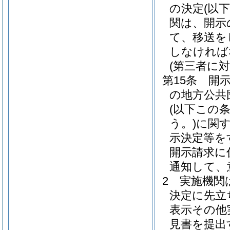
の決定
(以
関は、開示
て、移送を
しなければ
(第三者に
第15条
開
の地方公共
(以下この
う。)
に関
示決定等を
開示請求に
通知して、
2
実施機関
決定に先立
表示その他
見書を提出