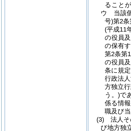
ること
ウ
当該
号)
第2
(平成11
の役員及
の保有す
第2条第
の役員及
条に規定
行政法人
方独立行
う。)
で
係る情報
職及び当
(3)
法人そ
び地方独