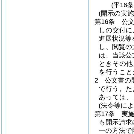
(平16
(開示の実施
第16条
公
しの交付に
進展状況等
し、閲覧の
は、当該公
ときその他
を行うこと
2
公文書の
で行う。
た
あっては、
(法令等に
第17条
実
も開示請求
一の方法で