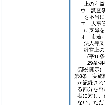
上の利
ウ
調査
を不当
エ
人事
に支障
オ
市若
法人等又
経営上の
(平16
29条例
(部分開示)
第8条
実施
が記録され
る部分を容
者に対し、
ない。
ただ