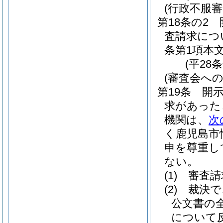
(行政不服
第18条の2
査請求につ
条第1項本
(平28
(審査会への
第19条
開
求があった
機関は、
次
く鹿児島市
申を尊重し
ない。
(1)
審査請
(2)
裁決で
公文書の
について