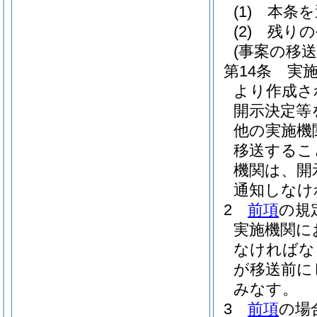
(1)
本条を
(2)
残りの
(事案の移送
第14条
実
より作成さ
開示決定等
他の実施機
移送するこ
機関は、開
通知しなけ
2
前項
の規
実施機関に
なければな
が移送前に
みなす。
3
前項
の場