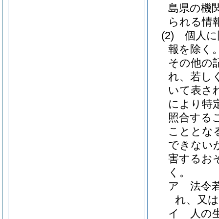
島県の機
られる情
(2)
個人に
報を除く。
その他の
れ、若し
いて表さ
により特
照合する
こととな
できない
害するお
く。
ア
法令
れ、又
イ
人の