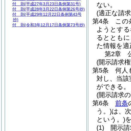
ない。
付 則
(平成27年3月23日条例第31号)
付 則
(平成28年3月22日条例第26号抄)
(適正な請求
付 則
(平成29年12月22日条例第43号
抄)
第4条
この
付 則
(令和3年12月17日条例第73号抄)
ようとする
るとともに
た情報を適
第2章
(開示請求権
第5条
何人
対し、当該
ができる。
(開示請求の
第6条
前条
う。)
は、
という。)
(1)
開示請