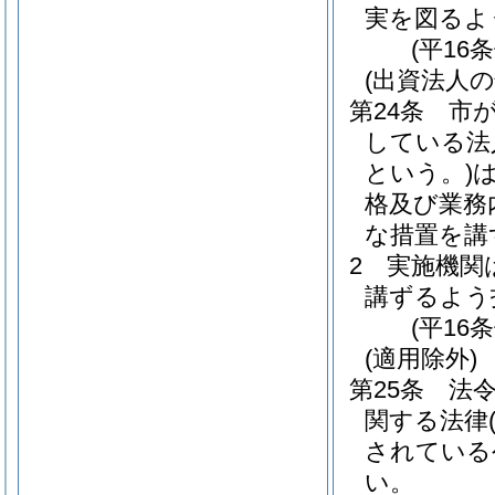
実を図るよ
(平16
(出資法人の
第24条
市
している法
という。)
格及び業務
な措置を講
2
実施機関
講ずるよう
(平16
(適用除外)
第25条
法
関する法律
されている
い。