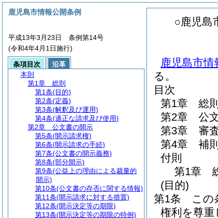
鹿児島市情報公開条例
○鹿児島
平成13年3月23日 条例第14号
(令和4年4月1日施行)
鹿児島市情報
条項目次
沿革
る。
本則
第1章
総則
目次
第1条
(目的)
第2条
(定義)
第1章
総
第3条
(解釈及び運用)
第2章
公
第4条
(適正な請求及び使用)
第2章
公文書の開示
第3章
審
第5条
(開示請求権)
第4章
補
第6条
(開示請求の手続)
第7条
(公文書の開示義務)
付則
第8条
(部分開示)
第1章
第9条
(公益上の理由による裁量的
開示)
(目的)
第10条
(公文書の存否に関する情報)
第1条
この
第11条
(開示請求に対する措置)
第12条
(開示決定等の期限)
権利を尊重
第13条
(開示決定等の期限の特例)