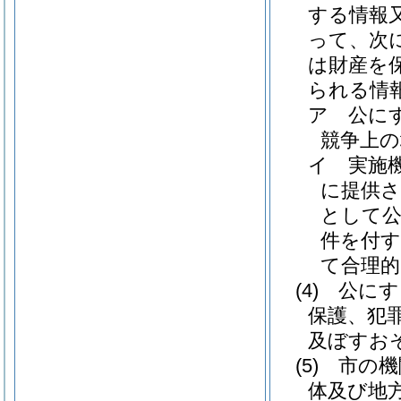
する情報
って、次
は財産を
られる情
ア
公に
競争上
イ
実施
に提供
として
件を付す
て合理
(4)
公にす
保護、犯
及ぼすお
(5)
市の機
体及び地