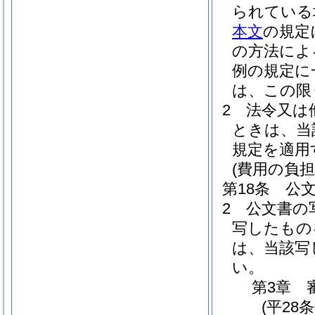
られている
本文
の規定
の方法によ
例の規定に
は、この限
2
法令又は
ときは、当
規定を適用
(費用の負担
第18条
公
2
公文書の
写したもの
は、当該写
い。
第3章
(平28