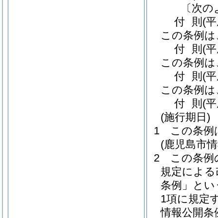
〔次の
付
則
(
この条例は
付
則
(
この条例は
付
則
(
この条例は
付
則
(
(施行期日)
1
この条例
(鹿児島市
2
この条例
規定による
条例」とい
1項に規定
情報公開条