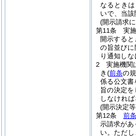
なるときは
いで、当該
(開示請求
第11条
実
開示すると
の旨並びに
り通知しな
2
実施機関
き
(
前条
の
係る公文書
旨の決定を
しなければ
(開示決定等
第12条
前
示請求があ
い。
ただし