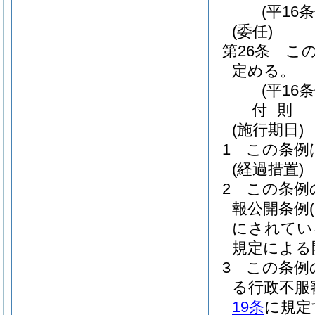
(平16
(委任)
第26条
こ
定める。
(平16
付
則
(施行期日)
1
この条例
(経過措置)
2
この条例
報公開条例
にされてい
規定による
3
この条例
る行政不服
19条
に規定