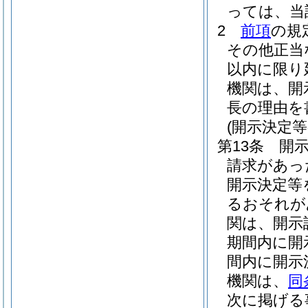
っては、当
2
前項
の規
その他正当
以内に限り
機関は、開
長の理由を
(開示決定
第13条
開
請求があっ
開示決定等
るおそれが
関は、開示
期間内に開
間内に開示
機関は、
同
次に掲げる