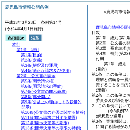
鹿児島市情報公開条例
○鹿児島市情
平成13年3月23日 条例第14号
鹿児島市情報公開条
(令和4年4月1日施行)
目次
第1章
総則
(第1
条項目次
沿革
第2章
公文書の
本則
第3章
審査請求
(
第1章
総則
第4章
補則
(第2
第1条
(目的)
付則
第2条
(定義)
第1章
総則
第3条
(解釈及び運用)
(目的)
第4条
(適正な請求及び使用)
第1条
この条例は
第2章
公文書の開示
理解と信頼を一層
第5条
(開示請求権)
資することを目的
第6条
(開示請求の手続)
(定義)
第7条
(公文書の開示義務)
第2条
この条例に
第8条
(部分開示)
委員会及び議会を
第9条
(公益上の理由による裁量的
2
この条例におい
開示)
(令3条例7
第10条
(公文書の存否に関する情報)
(解釈及び運用)
第11条
(開示請求に対する措置)
第3条
実施機関は
第12条
(開示決定等の期限)
に関する情報がみ
第13条
(開示決定等の期限の特例)