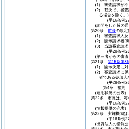
(1)
審査請求が不
(2)
裁決で、審査
る場合を除く。)
(平16条例
(諮問をした旨の通
第20条
前条
の規定
(1)
審査請求人及
(2)
開示請求者
(
(3)
当該審査請求
(平28条例
(第三者からの審
第21条
第15条第3
(1)
開示決定に対
(2)
審査請求に係
者である参加人
(平28条例
第4章
補則
(運用状況の公表)
第22条
市長は、毎
(平16条例
(情報提供の充実)
第23条
実施機関は
(平16条例
(出資法人の情報公