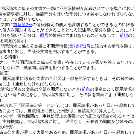
、開示請求に係る公文書の一部に不開示情報が記録されている場合にお
開示請求者に対し、当該部分を除いた部分につき開示しなければならな
きは、この限りでない。
公文書に
前条第2号
の情報
(特定の個人を識別することができるものに限る
の個人を識別することができることとなる記述等の部分を除くことによ
部分を除いた部分は、
同号
の情報に含まれないものとみなして、
前項
の
る裁量的開示)
、開示請求に係る公文書に不開示情報
(
第7条第1号
に該当する情報を除く
請求者に対し、当該公文書を開示することができる。
する情報)
対し、当該開示請求に係る公文書が存在しているか否かを答えるだけで
にしないで、当該開示請求を拒否することができる。
措置)
、開示請求に係る公文書の全部又は一部を開示するときは、その旨の決
面により通知しなければならない。
示請求に係る公文書の全部を開示しないとき
(
前条
の規定により開示請求
しない旨の決定をし、開示請求者に対し、その旨を書面により通知しな
)
決定
(以下「開示決定等」という。)
は、開示請求があった日から起算して
合にあっては、当該補正に要した日数は、当該期間に算入しない。
かわらず、実施機関は、事務処理上の困難その他正当な理由があるとき
、実施機関は、開示請求者に対し、遅滞なく、延長後の期間及び延長の
の特例)
係る公文書が著しく大量であるため、開示請求があった日から起算して