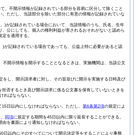
いて、不開示情報が記録されている部分を容易に区分して除くこと
い。
ただし、当該部分を除いた部分に有意の情報が記録されていな
。)
が記録されている場合において、当該情報のうち、氏名、生年
り、公にしても、個人の権利利益が害されるおそれがないと認めら
規定を適用する。
。)
が記録されている場合であっても、公益上特に必要があると認
、不開示情報を開示することとなるときは、実施機関は、当該公文
定をし、開示請求者に対し、その旨並びに開示を実施する日時及び
を拒否するとき及び開示請求に係る公文書を保有していないときを
ければならない。
15日以内にしなければならない。
ただし、
第6条第2項
の規定によ
は、
同項
に規定する期間を45日以内に限り延長することができる。
理由を書面により通知しなければならない。
60日以内にそのすべてについて開示決定等をすることにより事務