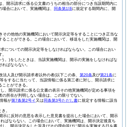
は、開示請求に係る公文書のうちの相当の部分につき当該期間内に
の場合において、実施機関は、
同条第1項
に規定する期間内に、開
きその他他の実施機関において開示決定等をすることにつき正当な
することができる。
この場合において、移送をした実施機関は、開
請求についての開示決定等をしなければならない。
この場合におい
す。
う。)
をしたときは、当該実施機関は、開示の実施をしなければな
ければならない。
政法人及び開示請求者以外の者
(以下この条、
第20条
及び
第21条
に
等をするに当たって、当該情報に係る第三者に対し、開示請求に
ることができる。
対し、開示請求に係る公文書の表示その他実施機関が定める事項を
者の所在が判明しない場合は、この限りでない。
情報が
第7条第2号イ
又は
同条第3号ただし書
に規定する情報に該当
とき。
開示に反対の意思を表示した意見書を提出した場合において、開示
ければならない。
この場合において、実施機関は、開示決定後直ち
対し、開示決定をした旨及びその理由並びに開示を実施する日を書