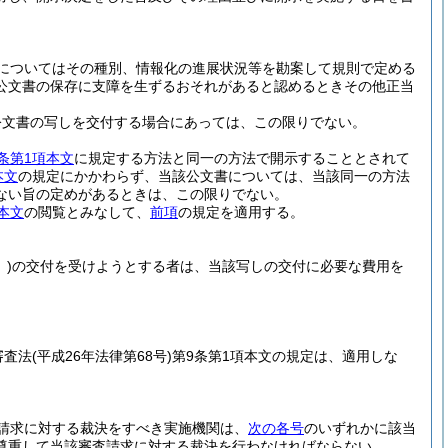
についてはその種別、情報化の進展状況等を勘案して規則で定める
公文書の保存に支障を生ずるおそれがあると認めるときその他正当
公文書の写しを交付する場合にあっては、この限りでない。
条第1項本文
に規定する方法と同一の方法で開示することとされて
本文
の規定にかかわらず、当該公文書については、当該同一の方法
ない旨の定めがあるときは、この限りでない。
本文
の閲覧とみなして、
前項
の規定を適用する。
)
の交付を受けようとする者は、当該写しの交付に必要な費用を
審査法
(平成26年法律第68号)
第9条第1項本文の規定は、適用しな
請求に対する裁決をすべき実施機関は、
次の各号
のいずれかに該当
尊重して当該審査請求に対する裁決を行わなければならない。