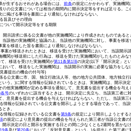
障が生ずるおそれがある場合には、
前条
の規定にかかわらず、実施機関
残りの公文書については相当の期間内に開示決定等をすれば足りる。
こ
次に掲げる事項を書面により通知しなければならない。
る旨及びその理由
について開示決定等をする期限
、開示請求に係る公文書が他の実施機関により作成されたものであると
、当該他の実施機関と協議の上、当該他の実施機関に対し、事案を移送
事案を移送した旨を書面により通知しなければならない。
り事案が移送されたときは、移送を受けた実施機関において、当該開示
施機関が移送前にした行為は、移送を受けた実施機関がしたものとみな
いて、移送を受けた実施機関が
第11条第1項
の決定
(以下「開示決定」とい
において、移送をした実施機関は、当該開示の実施に必要な協力をしな
意見書提出の機会の付与等)
係る公文書に市、国、独立行政法人等、他の地方公共団体、地方独立行
という。)
に関する情報が記録されているときは、実施機関は、開示決定
その他実施機関が定める事項を通知して、意見書を提出する機会を与え
の各号
のいずれかに該当するときは、開示決定に先立ち、当該第三者に
て、意見書を提出する機会を与えなければならない。
ただし、当該第三
る情報が記録されている公文書を開示しようとする場合であって、当該
るとき。
る情報が記録されている公文書を
第9条
の規定により開示しようとする
項
の規定により意見書の提出の機会を与えられた第三者が当該公文書の
、開示決定の日と開示を実施する日との間に少なくとも2週間を置かな
19条
及び
第20条
において「反対意見書」という。)
を提出した第三者に