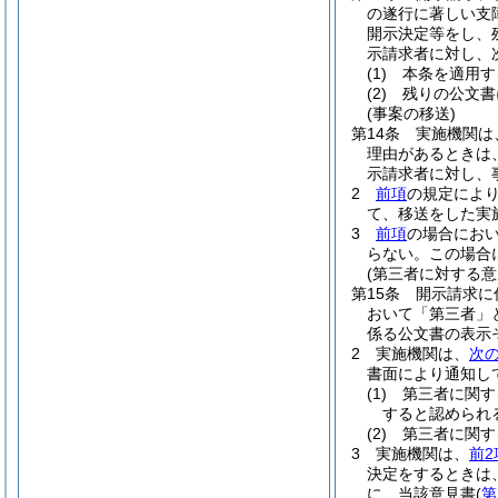
の遂行に著しい支
開示決定等をし、
示請求者に対し、
(1)
本条を適用す
(2)
残りの公文書
(事案の移送)
第14条
実施機関は
理由があるときは
示請求者に対し、
2
前項
の規定によ
て、移送をした実
3
前項
の場合にお
らない。
この場合
(第三者に対する
第15条
開示請求に
おいて「第三者」
係る公文書の表示
2
実施機関は、
次
書面により通知し
(1)
第三者に関す
すると認められ
(2)
第三者に関す
3
実施機関は、
前2
決定をするときは
に、当該意見書
(
第