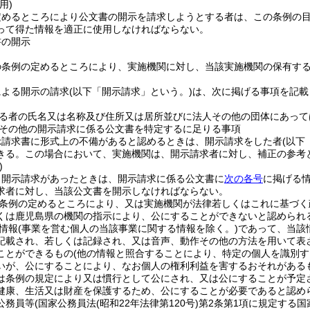
用)
定めるところにより公文書の開示を請求しようとする者は、この条例の
って得た情報を適正に使用しなければならない。
書の開示
の条例の定めるところにより、実施機関に対し、当該実施機関の保有す
による開示の請求
(以下「開示請求」という。)
は、次に掲げる事項を記載
る者の氏名又は名称及び住所又は居所並びに法人その他の団体にあって
その他の開示請求に係る公文書を特定するに足りる事項
示請求書に形式上の不備があると認めるときは、開示請求をした者
(以下
きる。
この場合において、実施機関は、開示請求者に対し、補正の参考
)
、開示請求があったときは、開示請求に係る公文書に
次の各号
に掲げる
求者に対し、当該公文書を開示しなければならない。
条例の定めるところにより、又は実施機関が法律若しくはこれに基づく
くは鹿児島県の機関の指示により、公にすることができないと認められ
情報
(事業を営む個人の当該事業に関する情報を除く。)
であって、当該
記載され、若しくは記録され、又は音声、動作その他の方法を用いて表
ことができるもの
(他の情報と照合することにより、特定の個人を識別す
いが、公にすることにより、なお個人の権利利益を害するおそれがある
は条例の規定により又は慣行として公にされ、又は公にすることが予定
健康、生活又は財産を保護するため、公にすることが必要であると認め
公務員等
(国家公務員法
(昭和22年法律第120号)
第2条第1項に規定する国