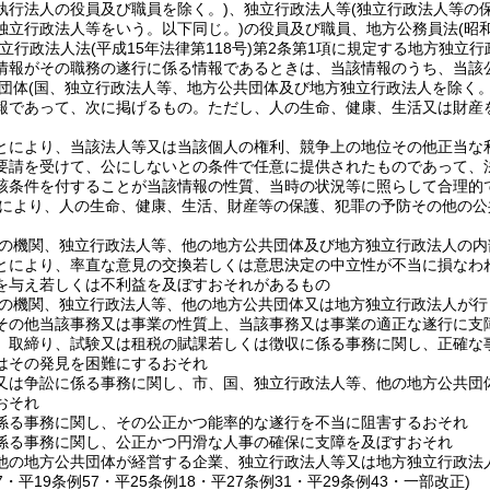
執行法人の役員及び職員を除く。)
、独立行政法人等
(独立行政法人等の
独立行政法人等をいう。以下同じ。)
の役員及び職員、地方公務員法
(昭
独立行政法人法
(平成15年法律第118号)
第2条第1項に規定する地方独立行
情報がその職務の遂行に係る情報であるときは、当該情報のうち、当該
団体
(国、独立行政法人等、地方公共団体及び地方独立行政法人を除く。
報であって、次に掲げるもの。
ただし、人の生命、健康、生活又は財産
とにより、当該法人等又は当該個人の権利、競争上の地位その他正当な
要請を受けて、公にしないとの条件で任意に提供されたものであって、
該条件を付することが当該情報の性質、当時の状況等に照らして合理的
により、人の生命、健康、生活、財産等の保護、犯罪の予防その他の公
の機関、独立行政法人等、他の地方公共団体及び地方独立行政法人の内
とにより、率直な意見の交換若しくは意思決定の中立性が不当に損なわ
を与え若しくは不利益を及ぼすおそれがあるもの
の機関、独立行政法人等、他の地方公共団体又は地方独立行政法人が行
その他当該事務又は事業の性質上、当該事務又は事業の適正な遂行に支
、取締り、試験又は租税の賦課若しくは徴収に係る事務に関し、正確な
はその発見を困難にするおそれ
又は争訟に係る事務に関し、市、国、独立行政法人等、他の地方公共団
おそれ
係る事務に関し、その公正かつ能率的な遂行を不当に阻害するおそれ
係る事務に関し、公正かつ円滑な人事の確保に支障を及ぼすおそれ
他の地方公共団体が経営する企業、独立行政法人等又は地方独立行政法
27・平19条例57・平25条例18・平27条例31・平29条例43・一部改正)