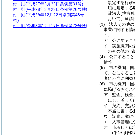
規定する行政
付 則
(平成27年3月23日条例第31号)
項に規定する
付 則
(平成28年3月22日条例第26号抄)
政法人
(地方
付 則
(平成29年12月22日条例第43号
おいて、当該
抄)
(3)
法人その他の
付 則
(令和3年12月17日条例第73号抄)
事業に関する情
く。
ア
公にするこ
イ
実施機関の
のその他の当
(4)
公にすること
情報
(5)
市の機関、国
て、公にするこ
者に不当に利益
(6)
市の機関、国
に掲げるおそれ
ア
監査、検査
にし、若しく
イ
契約、交渉
不当に害する
ウ
調査研究に
エ
人事管理に
オ
市若しくは
(平16条例