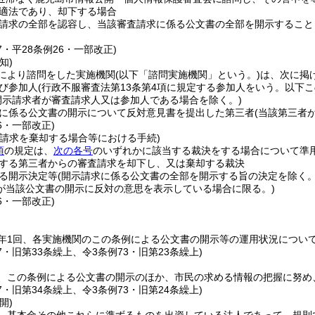
適法であり、却下する場合
請求の全部を認容し、当該審査請求に係る公文書の全部を開示すること
27・平28条例26・一部改正)
知)
により諮問をした実施機関
(以下「諮問実施機関」という。)
は、次に掲
び参加人
(行政不服審査法第13条第4項に規定する参加人をいう。以下こ
開示請求者が審査請求人又は参加人である場合を除く。)
に係る公文書の開示について反対意見書を提出した第三者
(当該第三者
26・一部改正)
査請求を棄却する場合等における手続)
項
の規定は、
次の各号
のいずれかに該当する裁決をする場合について準
する第三者からの審査請求を却下し、又は棄却する裁決
る開示決定等
(開示請求に係る公文書の全部を開示する旨の決定を除く。
が当該公文書の開示に反対の意思を表示している場合に限る。)
26・一部改正)
年1回、各実施機関のこの条例による公文書の開示等の運用状況につい
27・旧第33条繰上、令3条例73・旧第23条繰上)
、この条例による公文書の開示のほか、市民の求める情報の把握に努め
27・旧第34条繰上、令3条例73・旧第24条繰上)
開)