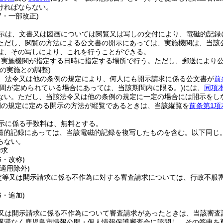
ければならない。
27・一部改正)
示は、文書又は図画については閲覧又は写しの交付により、電磁的記録
ただし、閲覧の方法による公文書の開示にあっては、実施機関は、当該
は、その写しにより、これを行うことができる。
、実施機関が指定する日時に指定する場所で行う。
ただし、郵送により
の実施との調整)
、法令又は他の条例の規定により、何人にも開示請求に係る公文書が
前
期間が定められている場合にあっては、当該期間内に限る。)
には、
同項
ない。
ただし、当該法令又は他の条例の規定に一定の場合には開示をし
例の規定に定める開示の方法が縦覧であるときは、当該縦覧を
前条第1項
示に係る手数料は、無料とする。
電磁的記録にあっては、当該電磁的記録を複写したものを含む。以下同じ。
らない。
請求
6・改称)
適用除外)
定等又は開示請求に係る不作為に対する審査請求については、行政不服
6・追加)
又は開示請求に係る不作為について審査請求があったときは、当該審査
遅滞なく鹿児島市情報公開・個人情報保護審査会に諮問し、その答申を