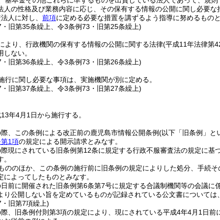
、基本金その他これらに準ずるものを出資している法人であって、規則
法人の性格及び業務内容に応じ、その保有する情報の公開に関し必要な
資法人に対し、
前項
に定める必要な措置を講ずるよう指導に努めるもの
27・旧第35条繰上、令3条例73・旧第25条繰上)
により、行政機関の保有する情報の公開に関する法律
(平成11年法律第4
用しない。
27・旧第36条繰上、令3条例73・旧第26条繰上)
施行に関し必要な事項は、実施機関が別に定める。
27・旧第37条繰上、令3条例73・旧第27条繰上)
13年4月1日から施行する。
の際、この条例による改正前の鹿児島市情報公開条例
(以下「旧条例」と
第1項
の規定による開示請求とみなす。
の際現にされている旧条例第12条に規定する行政不服審査法の規定に基
す。
もののほか、この条例の施行前に旧条例の規定によりした処分、手続そ
定によってしたものとみなす。
の日前に開催された旧条例第6条第7号に規定する合議制機関等の会議に
より公開しない旨を定めているものが記録されている公文書については
27・旧第7項繰上)
際、旧条例付則第3項の規定により、現にされている平成4年4月1日