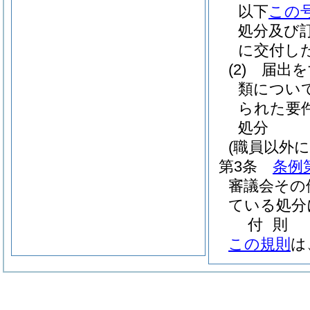
以下
この
処分及び
に交付し
(2)
届出を
類につい
られた要
処分
(職員以外
第3条
条例
審議会その
ている処分
付
則
この規則
は