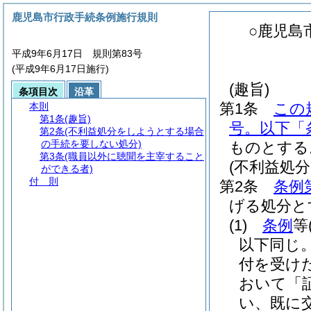
鹿児島市行政手続条例施行規則
○鹿児島
平成9年6月17日 規則第83号
(平成9年6月17日施行)
(趣旨)
条項目次
沿革
第1条
この
本則
第1条
(趣旨)
号。以下「
第2条
(不利益処分をしようとする場合
の手続を要しない処分)
ものとする
第3条
(職員以外に聴聞を主宰すること
(不利益処
ができる者)
付 則
第2条
条例
げる処分と
(1)
条例
等
以下同じ。
付を受け
おいて「
い、既に