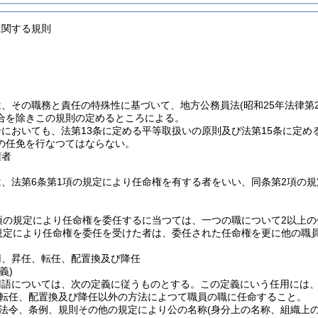
に関する規則
は、その職務と責任の特殊性に基づいて、地方公務員法
(昭和25年法律第
合を除きこの規則の定めるところによる。
においても、法第13条に定める平等取扱いの原則及び法第15条に定め
の任免を行なつてはならない。
権者
は、法第6条第1項の規定により任命権を有する者をいい、同条第2項の
2項の規定により任命権を委任するに当つては、一つの職について2以上
の規定により任命権を委任を受けた者は、委任された任命権を更に他の職
用、昇任、転任、配置換及び降任
義)
用語については、次の定義に従うものとする。
この定義にいう任用には
転任、配置換及び降任以外の方法によつて職員の職に任命すること。
法令、条例、規則その他の規定により公の名称
(身分上の名称、組織上の