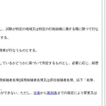
し、試験が特定の地域又は特定の行政組織に属する職に限つて行な
とする。
権者が行なうものとする。
しているかどうかに基づいて判定するものとし、必要に応じ、経歴
用候補者名簿
(採用候補者名簿又は昇任候補者名簿。以下「名簿」
る。
とができない。
ただし、
次条
から
第30条
までの規定により変更又は