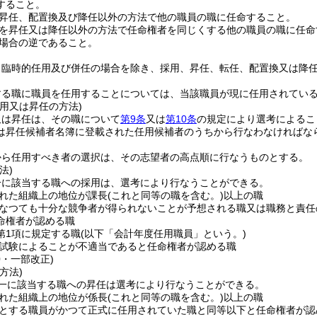
すること。
昇任、配置換及び降任以外の方法で他の職員の職に任命すること。
を昇任又は降任以外の方法で任命権者を同じくする他の職員の職に任命
場合の逆であること。
、臨時的任用及び併任の場合を除き、採用、昇任、転任、配置換又は降
する職に職員を任用することについては、当該職員が現に任用されてい
用又は昇任の方法)
又は昇任は、その職について
第9条
又は
第10条
の規定により選考によるこ
は昇任候補者名簿に登載された任用候補者のうちから行なわなければな
から任用すべき者の選択は、その志望者の高点順に行なうものとする。
法)
一に該当する職への採用は、選考により行なうことができる。
れた組織上の地位が課長
(これと同等の職を含む。)
以上の職
なつても十分な競争者が得られないことが予想される職又は職務と責任
命権者が認める職
2第1項に規定する職
(以下「会計年度任用職員」という。)
試験によることが不適当であると任命権者が認める職
0・一部改正)
方法)
一に該当する職への昇任は選考により行なうことができる。
れた組織上の地位が係長
(これと同等の職を含む。)
以上の職
とする職員がかつて正式に任用されていた職と同等以下と任命権者が認