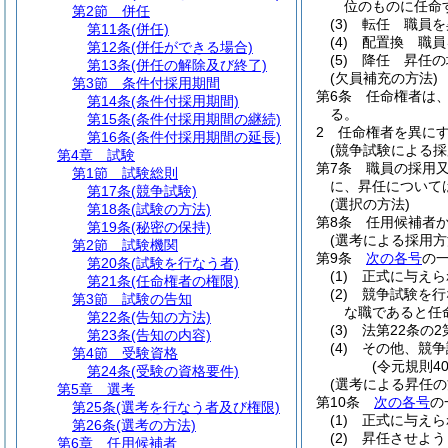
位のものに任命
第2節
併任
(3)
転任 職員を
第11条
(併任)
(4)
配置換 職員
第12条
(併任ができる場合)
(5)
降任 昇任の
第13条
(併任の解除及び終了)
(欠員補充の方法)
第3節
条件付採用期間
第6条
任命権者は
第14条
(条件付採用期間)
る。
第15条
(条件付採用期間の継続)
2
任命権者を異に
第16条
(条件付採用期間の延長)
(競争試験による採
第4章
試験
第7条
職員の採用
第1節
試験総則
に、昇任について
第17条
(競争試験)
(選択の方法)
第18条
(試験の方法)
第8条
任用候補者
第19条
(秘密の保持)
(選考による採用方
第2節
試験機関
第9条
次の各号
の
第20条
(試験を行なう者)
(1)
正式に与えら
第21条
(任命権者の権限)
(2)
競争試験を行
第3節
試験の告知
な職であると任
第22条
(告知の方法)
(3)
法第22条の
第23条
(告知の内容)
(4)
その他、競争
第4節
受験資格
(令元規則4
第24条
(受験の資格要件)
(選考による昇任の
第5章
選考
第10条
次の各号
の
第25条
(選考を行なう者及び権限)
(1)
正式に与えら
第26条
(選考の方法)
(2)
昇任させよう
第6章
任用候補者