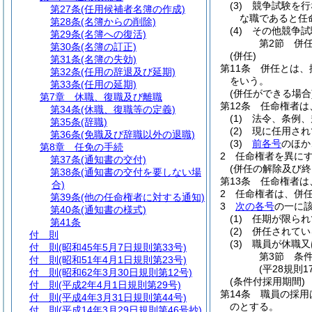
(3)
競争試験を行
第27条
(任用候補者名簿の作成)
な職であると任
第28条
(名簿からの削除)
(4)
その他競争試
第29条
(名簿への復活)
第2節
併
第30条
(名簿の訂正)
(併任)
第31条
(名簿の失効)
第11条
併任とは、
第32条
(任用の辞退及び延期)
をいう。
第33条
(任用の延期)
(併任ができる場合
第7章
休職、復職及び離職
第12条
任命権者は
第34条
(休職、復職等の定義)
(1)
法令、条例、
第35条
(辞職)
(2)
現に任用され
第36条
(免職及び辞職以外の退職)
(3)
前各号
のほか
第8章
任免の手続
2
任命権者を異に
第37条
(通知書の交付)
(併任の解除及び終
第38条
(通知書の交付を要しない場
第13条
任命権者は
合)
2
任命権者は、併
第39条
(他の任命権者に対する通知)
3
次の各号
の一に
第40条
(通知書の様式)
(1)
任期が限られ
第41条
(2)
併任されてい
付 則
(3)
職員が休職又
付 則
(昭和45年5月7日規則第33号)
第3節
条
付 則
(昭和51年4月1日規則第23号)
(平28規則1
付 則
(昭和62年3月30日規則第12号)
(条件付採用期間)
付 則
(平成2年4月1日規則第29号)
第14条
職員の採用
付 則
(平成4年3月31日規則第44号)
のとする。
付 則
(平成14年3月29日規則第46号抄)