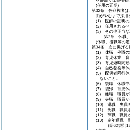
を書面で任命権者
(任用の延期)
第33条
任命権者は
由がやむまで採用
(1)
医師の証明の
(2)
任用されるべ
(3)
その他正当な
第7章
休職
(休職、復職等の定
第34条
次に掲げる
(1)
休職 停職の
(2)
育児休業 育
(3)
育児短時間勤
(4)
自己啓発等休
(5)
配偶者同行休
ないこと。
(6)
復職 休職中
(7)
復帰 育児休
(8)
離職 職員が
(9)
失職 職員が
(10)
退職 失職
(11)
免職 職員
(12)
辞職 職員
(13)
定年退職 
(昭62規則