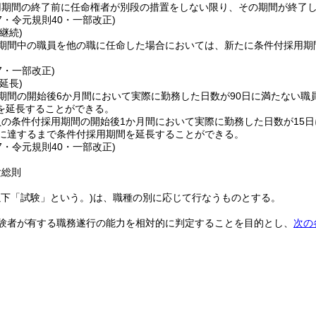
用期間の終了前に任命権者が別段の措置をしない限り、その期間が終了
17・令元規則40・一部改正)
継続)
期間中の職員を他の職に任命した場合においては、新たに条件付採用期
17・一部改正)
延長)
期間の開始後6か月間において実際に勤務した日数が90日に満たない職
を延長することができる。
の条件付採用期間の開始後1か月間において実際に勤務した日数が15
日に達するまで条件付採用期間を延長することができる。
17・令元規則40・一部改正)
験総則
以下「試験」という。)
は、職種の別に応じて行なうものとする。
験者が有する職務遂行の能力を相対的に判定することを目的とし、
次の