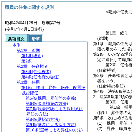
職員の任免に関する規則
○職員の任免
昭和42年4月29日 規則第7号
(令和7年4月1日施行)
第1章
総則
(総則)
条項目次
沿革
第1条
職員の任免
本則
段の定めをした場
第1章
総則
第2条
いかなる場合
第1条
(総則)
定に違反して職員
第2条
第2章
任命
第2章
任命権者
(任命権者)
第3条
(任命権者)
第3条
任命権者と
第4条
(任命権の委任)
者をいう。
第3章
任用
(任命権の委任)
第1節
採用、昇任、転任、配置換
第4条
法第6条第
及び降任
2
法第6条第2項
第5条
(採用、昇任等の定義)
第3章
任用
第6条
(欠員補充の方法)
第1節
採
第7条
(競争試験による採用又は
(採用、昇任等の定
昇任の方法)
第5条
次に掲げる
第8条
(選択の方法)
(1)
採用 昇任、
第9条
(選考による採用方法)
(2)
昇任 職員を
第10条
(選考による昇任の方法)