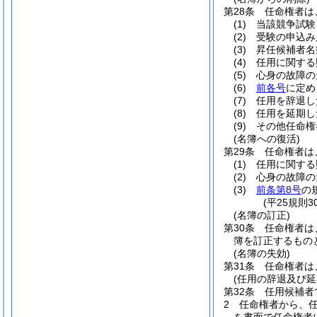
第28条
任命権者は
(1)
当該競争試験
(2)
受験の申込み
(3)
昇任候補者名
(4)
任用に関する
(5)
心身の故障の
(6)
前各号
に定め
(7)
任用を辞退し
(8)
任用を延期し
(9)
その他任命権
(名簿への復活)
第29条
任命権者は
(1)
任用に関する
(2)
心身の故障の
(3)
前条第8号
の
(平25規則
(名簿の訂正)
第30条
任命権者は
簿を訂正するもの
(名簿の失効)
第31条
任命権者は
(任用の辞退及び延
第32条
任用候補者
2
任命権者から、