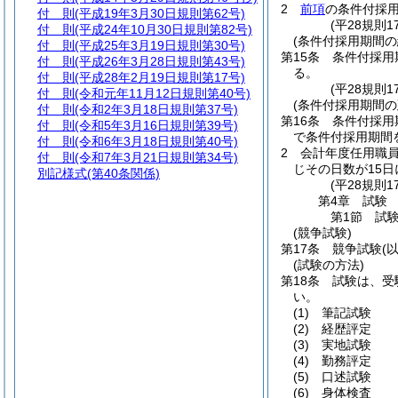
2
前項
の条件付採
付 則
(平成19年3月30日規則第62号)
(平28規則
付 則
(平成24年10月30日規則第82号)
(条件付採用期間の
付 則
(平成25年3月19日規則第30号)
第15条
条件付採用
付 則
(平成26年3月28日規則第43号)
る。
付 則
(平成28年2月19日規則第17号)
(平28規則
付 則
(令和元年11月12日規則第40号)
(条件付採用期間の
付 則
(令和2年3月18日規則第37号)
第16条
条件付採用
付 則
(令和5年3月16日規則第39号)
で条件付採用期間
付 則
(令和6年3月18日規則第40号)
2
会計年度任用職員
付 則
(令和7年3月21日規則第34号)
じその日数が15
別記様式
(第40条関係)
(平28規則
第4章
試験
第1節
試
(競争試験)
第17条
競争試験
(
(試験の方法)
第18条
試験は、受
い。
(1)
筆記試験
(2)
経歴評定
(3)
実地試験
(4)
勤務評定
(5)
口述試験
(6)
身体検査