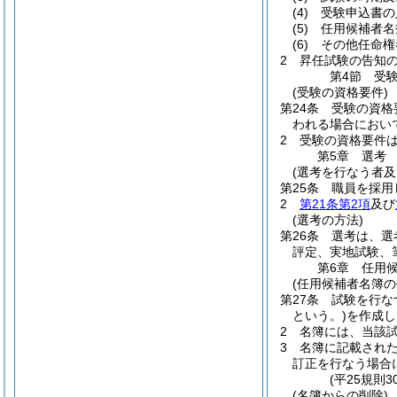
(4)
受験申込書の
(5)
任用候補者名
(6)
その他任命権
2
昇任試験の告知
第4節
受
(受験の資格要件)
第24条
受験の資格
われる場合におい
2
受験の資格要件
第5章
選考
(選考を行なう者及
第25条
職員を採用
2
第21条第2項
及び
(選考の方法)
第26条
選考は、選
評定、実地試験、
第6章
任用
(任用候補者名簿の
第27条
試験を行な
という。)
を作成し
2
名簿には、当該
3
名簿に記載され
訂正を行なう場合
(平25規則
(名簿からの削除)