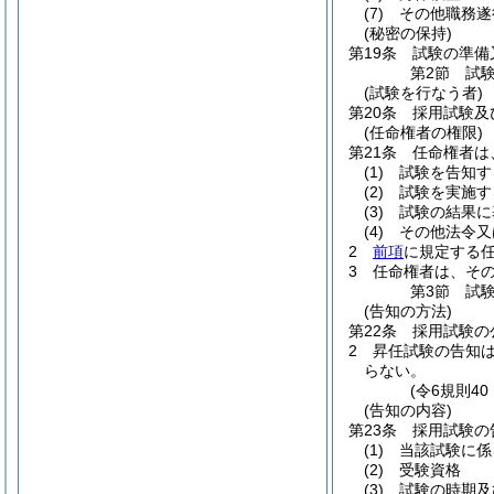
(7)
その他職務遂
(秘密の保持)
第19条
試験の準備
第2節
試
(試験を行なう者)
第20条
採用試験及
(任命権者の権限)
第21条
任命権者は
(1)
試験を告知す
(2)
試験を実施す
(3)
試験の結果に
(4)
その他法令又
2
前項
に規定する
3
任命権者は、そ
第3節
試
(告知の方法)
第22条
採用試験の
2
昇任試験の告知
らない。
(令6規則4
(告知の内容)
第23条
採用試験の
(1)
当該試験に係
(2)
受験資格
(3)
試験の時期及