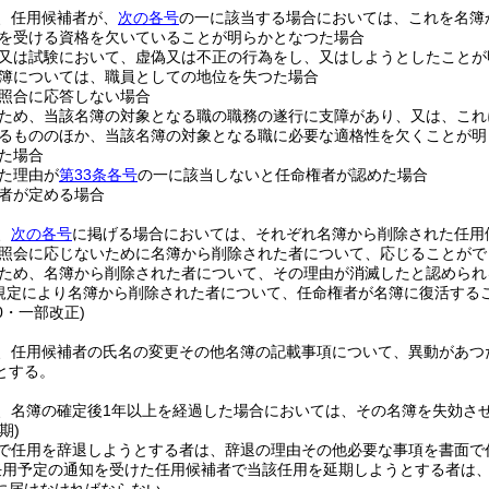
、任用候補者が、
次の各号
の一に該当する場合においては、これを名簿
を受ける資格を欠いていることが明らかとなつた場合
又は試験において、虚偽又は不正の行為をし、又はしようとしたことが
簿については、職員としての地位を失つた場合
照合に応答しない場合
ため、当該名簿の対象となる職の職務の遂行に支障があり、又は、これ
るもののほか、当該名簿の対象となる職に必要な適格性を欠くことが明
た場合
た理由が
第33条各号
の一に該当しないと任命権者が認めた場合
者が定める場合
、
次の各号
に掲げる場合においては、それぞれ名簿から削除された任用
照会に応じないために名簿から削除された者について、応じることがで
ため、名簿から削除された者について、その理由が消滅したと認められ
規定により名簿から削除された者について、任命権者が名簿に復活する
30・一部改正)
、任用候補者の氏名の変更その他名簿の記載事項について、異動があつ
とする。
、名簿の確定後1年以上を経過した場合においては、その名簿を失効さ
期)
で任用を辞退しようとする者は、辞退の理由その他必要な事項を書面で
任用予定の通知を受けた任用候補者で当該任用を延期しようとする者は、