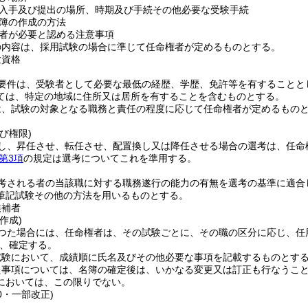
入手及び提出の場所、時期及び手続その他必要な受験手続
簿の作成の方法
者が必要と認める注意事項
の内容は、採用試験の場合に準じて任命権者が定めるものとする。
験資格
要件は、受験者として必要な最低の経歴、学歴、免許等を有することと
ては、特定の地域に住所又は居所を有することを含むものとする。
は、試験の対象となる職務と責任の程度に応じて任命権者が定めるもの
び権限)
し、昇任させ、転任させ、配置換し又は降任させる場合の選考は、任命
第3項
の規定は選考についてこれを準用する。
考される者の当該職に対する職務遂行の能力の有無を選考の基準に適合
筆記試験その他の方法を用いるものとする。
候補者
作成)
つた場合には、任命権者は、その試験ごとに、その職の区分に応じ、任
、確定する。
試験において、成績順に氏名及びその他必要な事項を記載するものとす
た事項については、名簿の確定後は、いかなる変更又は訂正も行なうこ
においては、この限りでない。
30・一部改正)