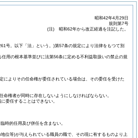
昭和42年4月29日
規則第7号
(注) 昭和62年から改正経過を注記した。
261号。以下「法」という。)
第57条の規定により法律をもつて別
る任用の根本基準並びに法第56条に定める不利益取扱いの禁止の規
規定によりその任命権が委任されている場合は、その委任を受けた
の任命権者が同時に存在しないようにしなければならない。
員に委任することはできない。
、臨時的任用及び併任を含まない。
地位等)
が与えられている職員の職で、その現に有するものより上