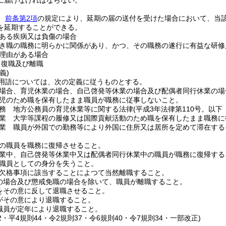
に届けなければならない。
、
前条第2項
の規定により、延期の届の送付を受けた場合において、当
を延期することができる。
ある疾病又は負傷の場合
き職の職務に明らかに関係があり、かつ、その職務の遂行に有益な研修
理由がある場合
、復職及び離職
義)
用語については、次の定義に従うものとする。
場合、育児休業の場合、自己啓発等休業の場合及び配偶者同行休業の場
児のため職を保有したまま職員が職務に従事しないこと。
務 地方公務員の育児休業等に関する法律
(平成3年法律第110号。以
業 大学等課程の履修又は国際貢献活動のため職を保有したまま職務に
業 職員が外国での勤務等により外国に住所又は居所を定めて滞在する
の職員を職務に復帰させること。
業中、自己啓発等休業中又は配偶者同行休業中の職員が職務に復帰する
職員としての身分を失うこと。
欠格事項に該当することによつて当然離職すること。
の場合及び懲戒免職の場合を除いて、職員が離職すること。
をその意に反して退職させること。
がその意により退職すること。
職員が定年により退職すること。
12・平4規則44・令2規則37・令6規則40・令7規則34・一部改正)