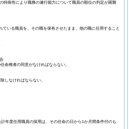
の特殊性により職務の遂行能力について職員の順位の判定が困難
れている職員を、その職を保有させたまま、他の職に任用すること
。
合
の任命権者の同意がなければならない。
解除しなければならない。
会計年度任用職員の採用は、その任命の日から1か月間条件付のも