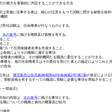
行の能力を客観的に判定することができる方法
又は実施に従事する者は、細心の注意をもつて試験に関する秘密を保持
験機関
び昇任試験は、任命権者が行なうものとする。
、
次の各号
に掲げる権限及び責務を有する。
ること。
ること。
基づいて任用候補者名簿を作成すること。
は条例によりその権限に属する事項
任命権者の権限は、その補助機関たる職員に委任することができる。
の事務を、他の任命権者又はその委任を受けた者との協定によりこれと
験の告知
公告は、
鹿児島市公告式条例
(昭和42年条例第2号)
第7条
の規定により公
は、受験資格を有するすべての職員に受験に必要な事項を周知させるこ
0・一部改正)
告知の内容は、
次の各号
に掲げる事項とする。
る職についての職務と責任の概要及び給与
び場所