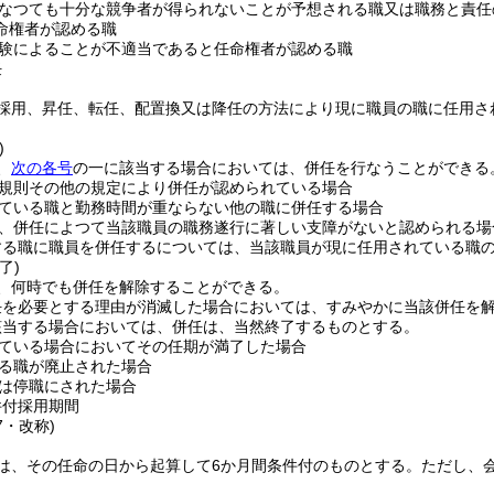
なつても十分な競争者が得られないことが予想される職又は職務と責任
命権者が認める職
験によることが不適当であると任命権者が認める職
任
採用、昇任、転任、配置換又は降任の方法により現に職員の職に任用さ
)
、
次の各号
の一に該当する場合においては、併任を行なうことができる
規則その他の規定により併任が認められている場合
ている職と勤務時間が重ならない他の職に併任する場合
、併任によつて当該職員の職務遂行に著しい支障がないと認められる場
する職に職員を併任するについては、当該職員が現に任用されている職
了)
、何時でも併任を解除することができる。
任を必要とする理由が消滅した場合においては、すみやかに当該併任を
該当する場合においては、併任は、当然終了するものとする。
ている場合においてその任期が満了した場合
る職が廃止された場合
は停職にされた場合
件付採用期間
7・改称)
は、その任命の日から起算して6か月間条件付のものとする。
ただし、