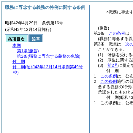
職務に専念する義務の特例に関する条例
○職務に専念
昭和42年4月29日 条例第16号
(趣旨)
(昭和43年12月14日施行)
第1条
この条例
は
(職務に専念する義
条項目次
沿革
第2条
職員は、
次
本則
ことができる。
第1条
(趣旨)
(1)
研修を受ける
第2条
(職務に専念する義務の免除)
(2)
厚生に関する
付 則
(3)
前2号
に規定
付 則
(昭和43年12月14日条例第49号
付
則
抄)
1
この条例
は、公
2
この条例
施行の
念する義務の特例
承認をしたものと
付
則
(昭和4
1
この条例は、公