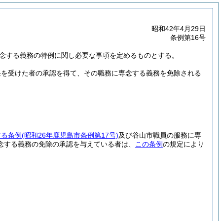
昭和42年4月29日
条例第16号
専念する義務の特例に関し必要な事項を定めるものとする。
任を受けた者の承認を得て、その職務に専念する義務を免除される
する条例
(昭和26年鹿児島市条例第17号)
及び谷山市職員の服務に専
念する義務の免除の承認を与えている者は、
この条例
の規定により