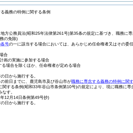
する義務の特例に関する条例
、地方公務員法
(昭和25年法律第261号)
第35条の規定に基づき、職務に
務の免除)
の各号
の一に該当する場合においては、あらかじめ任命権者又はその委
場合
計画の実施に参加する場合
する場合を除くほか、任命権者が定める場合
布の日から施行する。
日の前日までに、鹿児島市及び谷山市が
職務に専念する義務の特例に関
に関する条例
(昭和33年谷山市条例第10号)
の規定により、現に職務に専
みなす。
3年12月14日
条例第49号抄)
布の日から施行する。