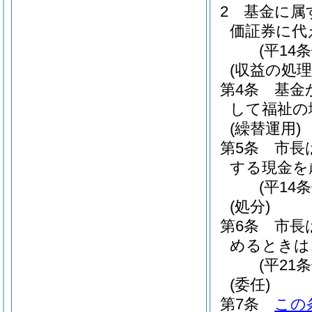
2
基金に属
価証券に代
(平14
(収益の処理
第4条
基金
して福祉の
(繰替運用)
第5条
市長
する現金を
(平14
(処分)
第6条
市長
めるときは
(平21
(委任)
第7条
この