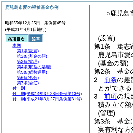
鹿児島市愛の福祉基金条例
○鹿児島
昭和55年12月25日 条例第45号
(平成21年4月1日施行)
(設置)
条項目次
沿革
第1条
篤志
本則
第1条
(設置)
鹿児島市愛
第2条
(基金の額)
第3条
(管理)
(基金の額)
第4条
(収益の処理)
第2条
基金の
第5条
(繰替運用)
第6条
(処分)
2
前条
の趣
第7条
(委任)
とができる
付 則
付 則
(平成14年3月28日条例第13号)
3
前項
の規
付 則
(平成21年3月27日条例第31号)
積み立て額
(管理)
第3条
基金
実有利な方