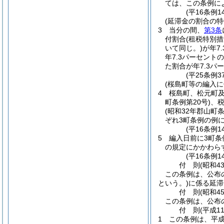
ては、この条例に
(平16条例1
(延滞金の割合の特
3
当分の間、
第3条
付割合
(租税特別
いて同じ。)
が年7
年7.3パーセン
た割合が年7.3パ
(平25条例
(桜島町等の編入に
4
桜島町、松元町
町条例第20号)
、
(昭和32年郡山町条
ぞれ3町条例の例
(平16条例1
5
編入日前に3町
の規定にかかわら
(平16条例1
付
則
(昭和4
この条例は、公布
という。)
に係る延滞
付
則
(昭和4
この条例は、公布
付
則
(平成1
1
この条例は、平成