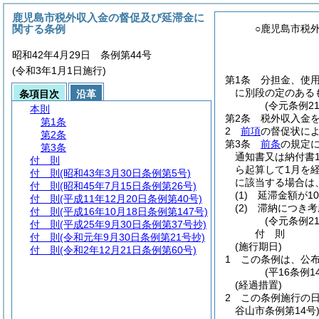
鹿児島市税外収入金の督促及び延滞金に
関する条例
○鹿児島市税
昭和42年4月29日 条例第44号
(令和3年1月1日施行)
第1条
分担金、使
に別段の定のある
条項目次
沿革
(令元条例2
本則
第2条
税外収入金
第1条
2
前項
の督促状に
第2条
第3条
前条
の規定
第3条
通知書又は納付書
付 則
ら起算して1月を経
付 則
(昭和43年3月30日条例第5号)
に該当する場合は
付 則
(昭和45年7月15日条例第26号)
(1)
延滞金額が1
付 則
(平成11年12月20日条例第40号)
(2)
滞納につき考
付 則
(平成16年10月18日条例第147号)
(令元条例2
付 則
(平成25年9月30日条例第37号抄)
付
則
付 則
(令和元年9月30日条例第21号抄)
(施行期日)
付 則
(令和2年12月21日条例第60号)
1
この条例は、公
(平16条例1
(経過措置)
2
この条例施行の
谷山市条例第14号