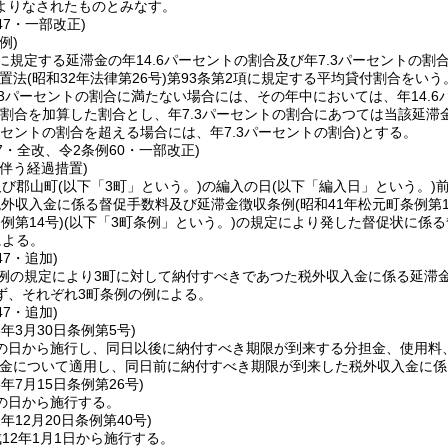
よりなされたものとみなす。
47・一部改正)
例)
に規定する延滞金の年14.6パーセントの割合及び年7.3パーセントの割
措置法
(昭和32年法律第26号)
第93条第2項に規定する平均貸付割合をいう
.3パーセントの割合に満たない場合には、その年中においては、年14.
トの割合を加算した割合とし、年7.3パーセントの割合にあつては当該延
ーセントの割合を超える場合には、年7.3パーセントの割合)
とする。
37・全改、令2条例60・一部改正)
伴う経過措置)
及び郡山町
(以下「3町」という。)
の編入の日
(以下「編入日」という。)
税外収入金に係る督促手数料及び延滞金徴収条例
(昭和41年松元町条例第1
例第14号)
(以下「3町条例」という。)
の規定により発した督促状に係る
による。
47・追加)
条例の規定により3町に対して納付すべきであつた税外収入金に係る延滞
ず、それぞれ3町条例の例による。
47・追加)
3年3月30日
条例第5号)
の日から施行し、同日以後に納付すべき期限が到来する分担金、使用料
金について適用し、同日前に納付すべき期限が到来した税外収入金に係
5年7月15日
条例第26号)
の日から施行する。
1年12月20日
条例第40号)
12年1月1日から施行する。