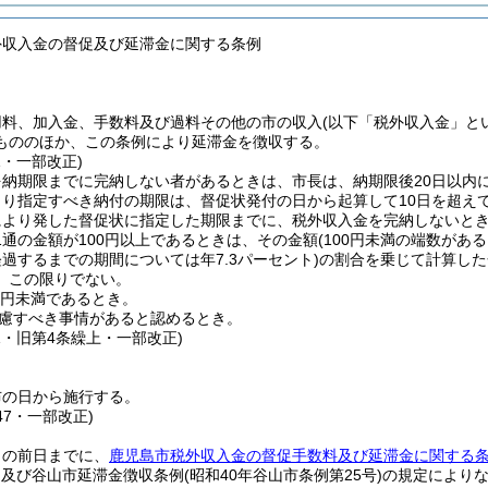
外収入金の督促及び延滞金に関する条例
用料、加入金、手数料及び過料その他の市の収入
(以下「税外収入金」と
もののほか、この条例により延滞金を徴収する。
1・一部改正)
を納期限までに完納しない者があるときは、市長は、納期限後20日以内
より指定すべき納付の期限は、督促状発付の日から起算して10日を超え
により発した督促状に指定した期限までに、税外収入金を完納しないと
1通の金額が100円以上であるときは、その金額
(100円未満の端数があ
過するまでの期間については年7.3パーセント)
の割合を乗じて計算した
、この限りでない。
0円未満であるとき。
慮すべき事情があると認めるとき。
1・旧第4条繰上・一部改正)
布の日から施行する。
47・一部改正)
日の前日までに、
鹿児島市税外収入金の督促手数料及び延滞金に関する
)
及び谷山市延滞金徴収条例
(昭和40年谷山市条例第25号)
の規定により