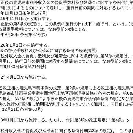
改正後の鹿児島市税外収入金の督促手数料及び延滞金に関する条例付則第
間に対応するものについて適用し、施行日前の期間に対応するものにつ
6年10月18日
条例第147号)
16年11月1日から施行する。
改正後の第3条の規定は、この条例の施行の日
(以下「施行日」という。)
る督促手数料については、なお従前の例による。
5年9月30日
条例第37号抄)
26年1月1日から施行する。
入金の督促手数料及び延滞金に関する条例の経過措置)
市税外収入金の督促手数料及び延滞金に関する条例付則第3項の規定は、
適用し、施行日前の期間に対応する延滞金については、なお従前の例に
年9月30日
条例第21号抄)
2年4月1日から施行する。
る改正後の鹿児島市税条例の規定、第2条の規定による改正後の鹿児島
児島都市計画事業宇宿中間地区土地区画整理事業施行条例の規定、第6
の規定、第7条の規定による改正後の鹿児島市介護保険条例の規定及び第
例の施行の日以後に納期限が到来するものについて適用し、同日前に納
年12月21日
条例第60号)
3年1月1日から施行する。
ただし、付則第3項の改正規定
(「第4条」を
市税外収入金の督促及び延滞金に関する条例付則第3項の規定は、この条