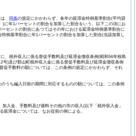
合は、
同条
の規定にかかわらず、各年の延滞金特例基準割合
(平均貸
。)
に年1パーセントの割合を加算した割合をいう。以下この項にお
6パーセントの割合にあつてはその年における延滞金特例基準割合に
滞金特例基準割合に年1パーセントの割合を加算した割合
(当該加算し
前に、税外収入に係る督促手数料及び延滞金徴収条例
(昭和56年桜島
2号)
及び郡山町税外収入金に係る督促手数料及び延滞金徴収条例
督促手数料の額については、この条例の規定にかかわらず、それ
金のうち編入日前の期間に対応するものの額については、この条例
、加入金、手数料及び過料その他の市の収入
(以下「税外収入金」
る延滞金については、なお従前の例による。