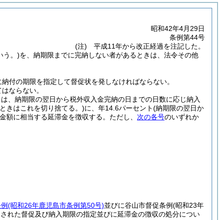
昭和42年4月29日
条例第44号
(注) 平成11年から改正経過を注記した。
いう。)
を、納期限までに完納しない者があるときは、法令その他
に納付の期限を指定して督促状を発しなければならない。
てはならない。
きは、納期限の翌日から税外収入金完納の日までの日数に応じ納入
るときはこれを切り捨てる。)
に、年14.6パーセント
(納期限の翌日か
金額に相当する延滞金を徴収する。
ただし、
次の各号
のいずれか
条例
(昭和26年鹿児島市条例第50号)
並びに谷山市督促条例
(昭和23年
なされた督促及び納入期限の指定並びに延滞金の徴収の処分につい