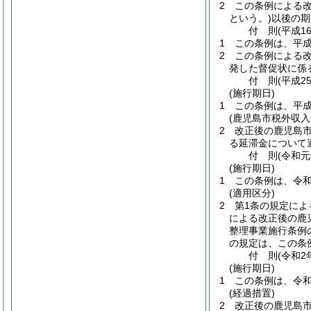
2
この条例による
という。)
以後の期
付
則
(平成1
1
この条例は、平成
2
この条例による
発した督促状に係
付
則
(平成2
(施行期日)
1
この条例は、平成
(鹿児島市税外収
2
改正後の鹿児島
る延滞金について
付
則
(令和元
(施行期日)
1
この条例は、令和
(適用区分)
2
第1条の規定によ
による改正後の鹿
整理事業施行条例
の規定は、この条
付
則
(令和2
(施行期日)
1
この条例は、令和
(経過措置)
2
改正後の鹿児島