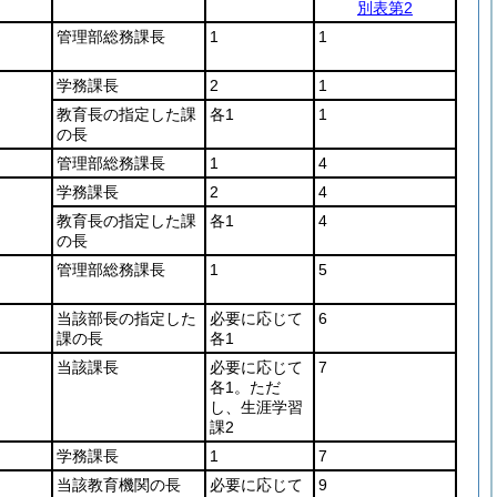
別表第2
管理部総務課長
1
1
学務課長
2
1
教育長の指定した課
各1
1
の長
管理部総務課長
1
4
学務課長
2
4
教育長の指定した課
各1
4
の長
管理部総務課長
1
5
当該部長の指定した
必要に応じて
6
課の長
各1
当該課長
必要に応じて
7
各1。ただ
し、生涯学習
課2
学務課長
1
7
当該教育機関の長
必要に応じて
9