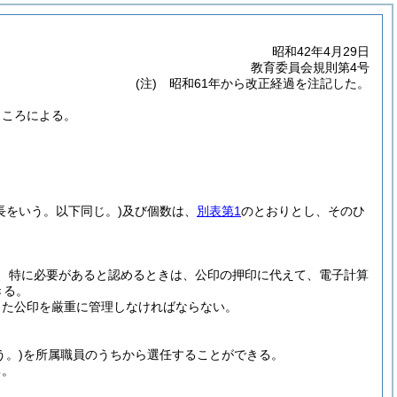
昭和42年4月29日
教育委員会規則第4号
(注) 昭和61年から改正経過を注記した。
ところによる。
長をいう。以下同じ。)
及び個数は、
別表第1
のとおりとし、そのひ
、特に必要があると認めるときは、公印の押印に代えて、電子計算
きる。
した公印を厳重に管理しなければならない。
う。)
を所属職員のうちから選任することができる。
る。