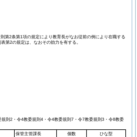
附則第2条第1項の規定により教育長がなお従前の例により在職する
別表第2の規定は、なおその効力を有する。
教委規則2・令4教委規則4・令4教委規則7・令7教委規則3・令8教委
保管主管課長
個数
ひな型