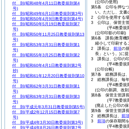
(公印の使用)
付 則
(昭和48年4月11日教委規則第4
第5条
公印を押な
号)
い。
ただし、文書
付 則
(昭和49年6月1日教委規則第3号)
2
公印を使用する
付 則
(昭和50年4月9日教委規則第4号)
3
公印は、保管主
付 則
(昭和50年5月19日教委規則第7
(平4教委規
号)
(公印印影の印刷)
付 則
(昭和50年11月25日教委規則第13
第6条
課長
(教育機
号)
縮小して印刷する
付 則
(昭和53年3月31日教委規則第1
2
課長は、
前項
の
号)
長」という。)
に提
付 則
(昭和55年3月25日教委規則第2
3
課長は、公印の
号)
(平4教委規
付 則
(昭和60年4月1日教委規則第2号
(公印台帳)
抄)
第7条
総務課長は
付 則
(昭和61年12月20日教委規則第10
2
総務課長は、毎
号)
(平4教委規
付 則
(昭和62年3月31日教委規則第1
(公印の新調、改刻
号)
第8条
保管主管課
付 則
(昭和63年3月31日教委規則第3
(平7教委規
号)
(廃止した公印の保
付 則
(平成元年3月31日教委規則第5号)
第9条
保管主管課
付 則
(平成2年12月15日教委規則第7
2
総務課長は、
前
号)
3
前項
の保存期間
付 則
(平成4年3月30日教委規則第3号)
(平4教委規
付 則
(平成4年8月26日教委規則第7号