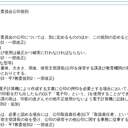
育委員会公印規則
育委員会の公印については、別に定めるもののほか、この規則の定める
則2・一部改正)
)
及び使用は厳正かつ確実に行わなければならない。
則2・一部改正)
な型等)
、書体、大きさ、用途、保管主管課長
(公印を保管する課及び教育機関の
のとおりとする。
則3・平7教委規則2・一部改正)
電子計算機により作成する文書に公印の押印を必要とする場合において
の印影を打ち出したもの
(以下「電子印」という。)
を使用することがで
る課の長は、印影の改ざんその他不正使用がないよう電子計算機に記録
規則2・追加)
長は、必要と認める場合には、公印取扱責任者
(以下「取扱責任者」とい
保管主管課長の命を受け、公印の保管その他公印に関する事務に従事す
則3・平7教委規則2・一部改正)