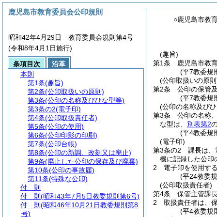
鹿児島市教育委員会公印規則
○鹿児島市教
昭和42年4月29日 教育委員会規則第4号
(令和8年4月1日施行)
(趣旨)
第1条
鹿児島市教
条項目次
沿革
(平7教委規
本則
(公印取扱いの原則
第1条
(趣旨)
第2条
公印の保管
第2条
(公印取扱いの原則)
(平7教委規
第3条
(公印の名称及びひな型等)
(公印の名称及びひ
第3条の2
(電子印)
第3条
公印の名称
第4条
(公印取扱責任者)
な型は、
別表第2
第5条
(公印の使用)
(平4教委規
第6条
(公印印影の印刷)
(電子印)
第7条
(公印台帳)
第3条の2
課長は、
第8条
(公印の新調、改刻又は廃止)
機に記録した公印
第9条
(廃止した公印の保存及び廃棄)
2
電子印を使用す
第10条
(公印の事故届)
(平24教委
第11条
(特殊な公印)
(公印取扱責任者)
付 則
第4条
保管主管課
付 則
(昭和43年7月5日教委規則第6号)
2
取扱責任者は、
付 則
(昭和46年10月21日教委規則第8
(平4教委規
号)