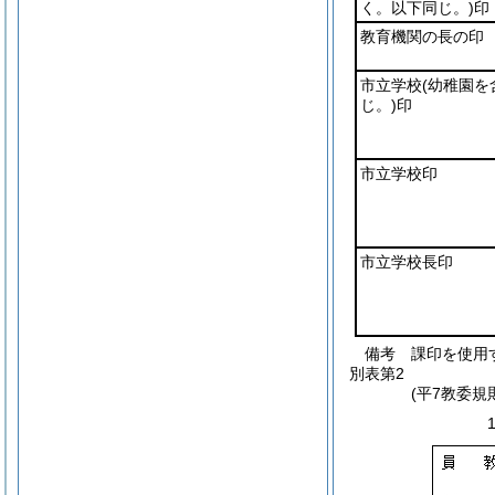
く。以下同じ。)
印
教育機関の長の印
市立学校
(幼稚園を
じ。)
印
市立学校印
市立学校長印
備考 課印を使用
別表第2
(平7教委規