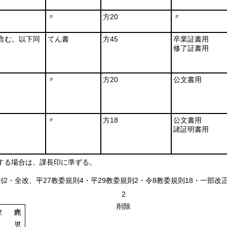
〃
方20
〃
含む。以下同
てん書
方45
卒業証書用
修了証書用
〃
方20
公文書用
〃
方18
公文書用
諸証明書用
する場合は、課長印に準ずる。
則2・全改、平27教委規則4・平29教委規則2・令8教委規則18・一部改正
1
2
削除