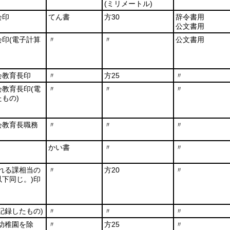
(ミリメートル)
会印
てん書
方30
辞令書用
公文書用
会印
(電子計算
〃
〃
公文書用
会教育長印
〃
方25
〃
会教育長印
(電
〃
〃
〃
もの)
会教育長職務
〃
〃
〃
かい書
〃
〃
れる課相当の
〃
方20
〃
下同じ。)
印
記録したもの)
〃
〃
〃
幼稚園を除
〃
方25
〃