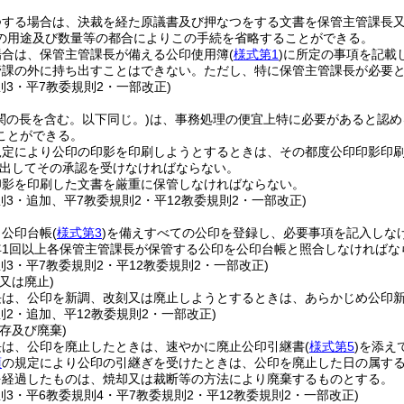
つする場合は、決裁を経た原議書及び押なつをする文書を保管主管課長
の用途及び数量等の都合によりこの手続を省略することができる。
場合は、保管主管課長が備える公印使用簿
(
様式第1
)
に所定の事項を記載
管課の外に持ち出すことはできない。
ただし、特に保管主管課長が必要
則3・平7教委規則2・一部改正)
関の長を含む。以下同じ。)
は、事務処理の便宜上特に必要があると認め
ことができる。
規定により公印の印影を印刷しようとするときは、その都度公印印影印
出してその承認を受けなければならない。
印影を印刷した文書を厳重に保管しなければならない。
則3・追加、平7教委規則2・平12教委規則2・一部改正)
、公印台帳
(
様式第3
)
を備えすべての公印を登録し、必要事項を記入しな
年1回以上各保管主管課長が保管する公印を公印台帳と照合しなければな
則3・平7教委規則2・平12教委規則2・一部改正)
又は廃止)
長は、公印を新調、改刻又は廃止しようとするときは、あらかじめ公印
則2・追加、平12教委規則2・一部改正)
存及び廃棄)
長は、公印を廃止したときは、速やかに廃止公印引継書
(
様式第5
)
を添え
項
の規定により公印の引継ぎを受けたときは、公印を廃止した日の属する
を経過したものは、焼却又は裁断等の方法により廃棄するものとする。
則3・平6教委規則4・平7教委規則2・平12教委規則2・一部改正)