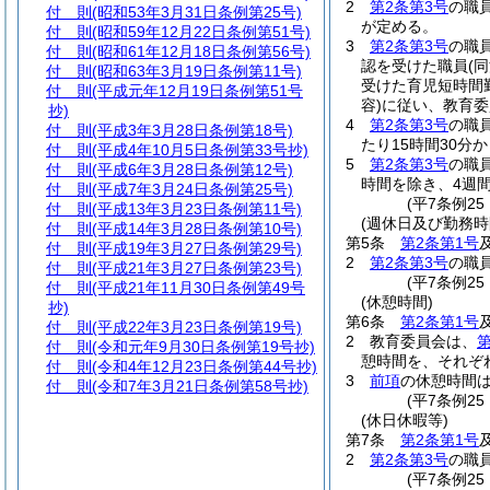
2
第2条第3号
の職
付 則
(昭和53年3月31日条例第25号)
が定める。
付 則
(昭和59年12月22日条例第51号)
3
第2条第3号
の職
付 則
(昭和61年12月18日条例第56号)
認を受けた職員
(
付 則
(昭和63年3月19日条例第11号)
受けた育児短時間
付 則
(平成元年12月19日条例第51号
容)
に従い、教育委
抄)
4
第2条第3号
の職
付 則
(平成3年3月28日条例第18号)
たり15時間30分
付 則
(平成4年10月5日条例第33号抄)
5
第2条第3号
の職
付 則
(平成6年3月28日条例第12号)
時間を除き、4週
付 則
(平成7年3月24日条例第25号)
(平7条例2
付 則
(平成13年3月23日条例第11号)
(週休日及び勤務時
付 則
(平成14年3月28日条例第10号)
第5条
第2条第1号
付 則
(平成19年3月27日条例第29号)
2
第2条第3号
の職
付 則
(平成21年3月27日条例第23号)
(平7条例2
付 則
(平成21年11月30日条例第49号
(休憩時間)
抄)
第6条
第2条第1号
付 則
(平成22年3月23日条例第19号)
2
教育委員会は、
第
付 則
(令和元年9月30日条例第19号抄)
憩時間を、それぞ
付 則
(令和4年12月23日条例第44号抄)
3
前項
の休憩時間
付 則
(令和7年3月21日条例第58号抄)
(平7条例2
(休日休暇等)
第7条
第2条第1号
2
第2条第3号
の職
(平7条例2