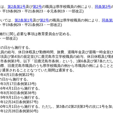
ては、
第2条第1号
及び
第2号
の職員は県学校職員の例により、
同条第3号
5・平19条例29・平21条例23・令元条例19・一部改正)
ついては、
第2条第1号
及び
第2号
の職員は県学校職員の例により、
同条第
5・平19条例29・平21条例23・一部改正)
施行に関し必要な事項は教育委員会が定める。
5・一部改正)
布の日から施行する。
職員の給与、休日休暇及び勤務時間、旅費、退職年金及び退職一時金並
3項及び第4項の規定並びに鹿児島市立学校職員の給与、休日休暇及び
島市条例第3号。以下「旧鹿児島市条例」という。)
第6条及び第7条ただ
の際、旧鹿児島市職員のうち県学校職員の例から市職員の例によること
り通算されることとなつていた期間は通算する。
5年4月1日
条例第22号)
の日から施行する。
6年3月17日
条例第13号)
6年4月1日から施行する。
9年8月30日
条例第38号)
9年9月1日から施行する。
9年12月24日
条例第57号)
0年1月1日から施行する。
ただし、第3条の2第2項第3号の次に1号を加
2年12月28日
条例第50号)