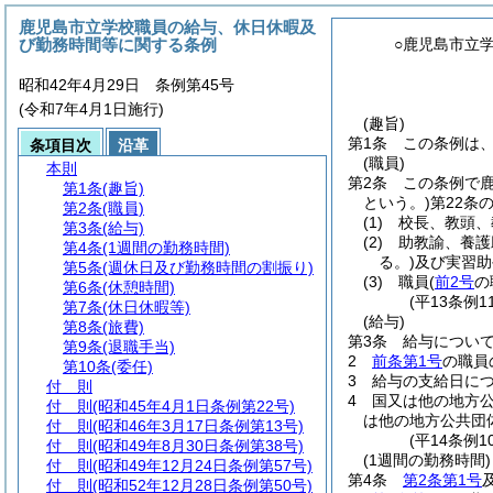
鹿児島市立学校職員の給与、休日休暇及
び勤務時間等に関する条例
○鹿児島市立
昭和42年4月29日 条例第45号
(令和7年4月1日施行)
(趣旨)
第1条
この条例は
条項目次
沿革
(職員)
本則
第2条
この条例で
第1条
(趣旨)
という。)
第22条
第2条
(職員)
(1)
校長、教頭、
第3条
(給与)
(2)
助教諭、養護
第4条
(1週間の勤務時間)
る。)
及び実習助
第5条
(週休日及び勤務時間の割振り)
(3)
職員
(
前2号
の
第6条
(休憩時間)
(平13条例
第7条
(休日休暇等)
(給与)
第8条
(旅費)
第3条
給与につい
第9条
(退職手当)
2
前条第1号
の職員
第10条
(委任)
3
給与の支給日に
付 則
4
国又は他の地方
付 則
(昭和45年4月1日条例第22号)
は他の地方公共団
付 則
(昭和46年3月17日条例第13号)
(平14条例
付 則
(昭和49年8月30日条例第38号)
(1週間の勤務時間)
付 則
(昭和49年12月24日条例第57号)
第4条
第2条第1号
付 則
(昭和52年12月28日条例第50号)