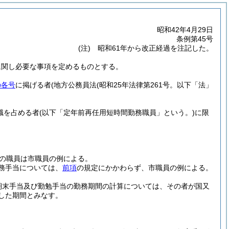
昭和42年4月29日
条例第45号
(注) 昭和61年から改正経過を注記した。
に関し必要な事項を定めるものとする。
の各号
に掲げる者
(地方公務員法
(昭和25年法律第261号。以下「法」
職を占める者
(以下「定年前再任用短時間勤務職員」という。)
に限
の職員は市職員の例による。
務手当については、
前項
の規定にかかわらず、市職員の例による。
期末手当及び勤勉手当の勤務期間の計算については、その者が国又
した期間とみなす。