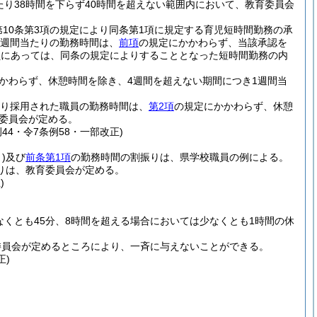
り38時間を下らず40時間を超えない範囲内において、教育委員会
第10条第3項の規定により同条第1項に規定する育児短時間勤務の承
1週間当たりの勤務時間は、
前項
の規定にかかわらず、当該承認を
員にあっては、同条の規定によりすることとなった短時間勤務の内
かわらず、休憩時間を除き、4週間を超えない期間につき1週間当
より採用された職員の勤務時間は、
第2項
の規定にかかわらず、休憩
育委員会が定める。
例44・令7条例58・一部改正)
)
及び
前条第1項
の勤務時間の割振りは、県学校職員の例による。
りは、教育委員会が定める。
)
なくとも45分、8時間を超える場合においては少なくとも1時間の休
委員会が定めるところにより、一斉に与えないことができる。
正)