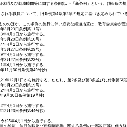
日休暇及び勤務時間等に関する条例
(以下「新条例」という。)
第5条の
される職員について、旧条例第4条第2項の規定に基づき定められてい
るもののほか、この条例の施行に伴い必要な経過措置は、教育委員会が定
3年3月23日
条例第11号)
3年4月1日から施行する。
4年3月28日
条例第10号)
4年4月1日から施行する。
9年3月27日
条例第29号)
9年4月1日から施行する。
1年3月27日
条例第23号)
1年4月1日から施行する。
1年11月30日
条例第49号抄)
21年12月1日から施行する。
ただし、第2条及び第3条並びに付則第5項
2年3月23日
条例第19号)
2年4月1日から施行する。
年9月30日
条例第19号抄)
2年4月1日から施行する。
年12月23日
条例第44号抄)
令和5年4月1日から施行する。
職員の給与、休日休暇及び勤務時間等に関する条例の一部改正等に伴う経