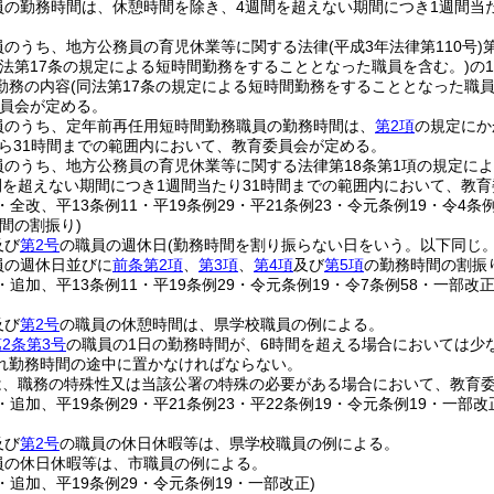
員の勤務時間は、休憩時間を除き、4週間を超えない期間につき1週間当た
員のうち、地方公務員の育児休業等に関する法律
(平成3年法律第110号)
同法第17条の規定による短時間勤務をすることとなった職員を含む。)
の
勤務の内容
(同法第17条の規定による短時間勤務をすることとなった職
員会が定める。
員のうち、定年前再任用短時間勤務職員の勤務時間は、
第2項
の規定にか
から31時間までの範囲内において、教育委員会が定める。
員のうち、地方公務員の育児休業等に関する法律第18条第1項の規定に
間を超えない期間につき1週間当たり31時間までの範囲内において、教
5・全改、平13条例11・平19条例29・平21条例23・令元条例19・令4条
間の割振り)
及び
第2号
の職員の週休日
(勤務時間を割り振らない日をいう。以下同じ。
員の週休日並びに
前条第2項
、
第3項
、
第4項
及び
第5項
の勤務時間の割振
5・追加、平13条例11・平19条例29・令元条例19・令7条例58・一部改正
及び
第2号
の職員の休憩時間は、県学校職員の例による。
2条第3号
の職員の1日の勤務時間が、6時間を超える場合においては少
れ勤務時間の途中に置かなければならない。
は、職務の特殊性又は当該公署の特殊の必要がある場合において、教育
5・追加、平19条例29・平21条例23・平22条例19・令元条例19・一部改
及び
第2号
の職員の休日休暇等は、県学校職員の例による。
員の休日休暇等は、市職員の例による。
5・追加、平19条例29・令元条例19・一部改正)