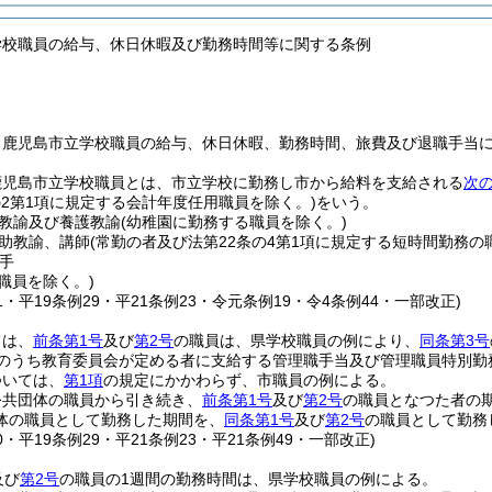
学校職員の給与、休日休暇及び勤務時間等に関する条例
、鹿児島市立学校職員の給与、休日休暇、勤務時間、旅費及び退職手当
鹿児島市立学校職員とは、市立学校に勤務し市から給料を支給される
次
の2第1項に規定する会計年度任用職員を除く。)
をいう。
教諭及び養護教諭
(幼稚園に勤務する職員を除く。)
助教諭、講師
(常勤の者及び法第22条の4第1項に規定する短時間勤務の
手
職員を除く。)
11・平19条例29・平21条例23・令元条例19・令4条例44・一部改正)
ては、
前条第1号
及び
第2号
の職員は、県学校職員の例により、
同条第3号
のうち教育委員会が定める者に支給する管理職手当及び管理職員特別勤
ついては、
第1項
の規定にかかわらず、市職員の例による。
公共団体の職員から引き続き、
前条第1号
及び
第2号
の職員となつた者の
体の職員として勤務した期間を、
同条第1号
及び
第2号
の職員として勤務
10・平19条例29・平21条例23・平21条例49・一部改正)
及び
第2号
の職員の1週間の勤務時間は、県学校職員の例による。