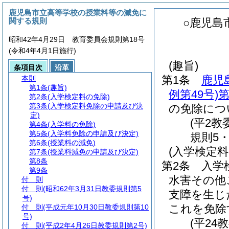
鹿児島市立高等学校の授業料等の減免に
関する規則
○鹿児島
昭和42年4月29日 教育委員会規則第18号
(令和4年4月1日施行)
(趣旨)
条項目次
沿革
第1条
鹿児
本則
第1条
(趣旨)
例第49号)
第
第2条
(入学検定料の免除)
第3条
(入学検定料免除の申請及び決
の免除につ
定)
(平2教
第4条
(入学料の免除)
第5条
(入学料免除の申請及び決定)
規則5・
第6条
(授業料の減免)
(入学検定料
第7条
(授業料減免の申請及び決定)
第8条
第2条
入学
第9条
水害その他
付 則
付 則
(昭和62年3月31日教委規則第5
支障を生じ
号)
これを免除
付 則
(平成元年10月30日教委規則第10
号)
(平24
付 則
(平成2年4月26日教委規則第2号)