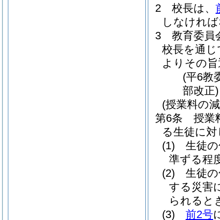
2
校長は、
しなければ
3
教育委員
校長を通じ
よりその旨
(平6
部改正)
(授業料の減
第6条
授業
る生徒に対
(1)
生徒の
準ずる程
(2)
生徒の
する災害
られると
(3)
前2号