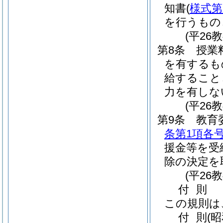
知書
(
様式第
を行うもの
(平26
第8条
授業
を有するも
給すること
力を有しな
(平26
第9条
教育
条第1項各
援金等を受
除の決定を
(平26
付
則
この規則は
付
則
(