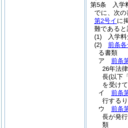
第5条
入学
でに、次の
第2号イ
に
難であると
(1)
入学料
(2)
前条各
る書類
ア
前条
26年法律
長
(以下
を受け
イ
前条
行するり
ウ
前条
長が発行
類