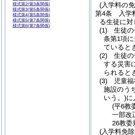
(入学料の免
様式第2
(第3条関係)
様式第3
(第5条関係)
第4条
入学
様式第4
(第5条関係)
様式第5
(第7条関係)
る生徒に対
様式第6
(第7条関係)
(1)
生徒の
条第1項
ていると
(2)
生徒の
する災害
られると
(3)
児童福
施設のう
いう。)
に
(平6教
一部改
26教委
(入学料免