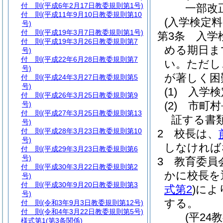
付 則
(平成6年2月17日教委規則第1号)
一部改
付 則
(平成11年9月10日教委規則第10
(入学検定
号)
付 則
(平成19年3月7日教委規則第1号)
第3条
入学
付 則
(平成19年3月26日教委規則第7
める期日ま
号)
付 則
(平成22年6月28日教委規則第7
い。
ただし
号)
が著しく困
付 則
(平成24年3月27日教委規則第5
号)
(1)
入学検
付 則
(平成26年3月25日教委規則第9
(2)
市町村
号)
付 則
(平成27年3月25日教委規則第13
証する書
号)
付 則
(平成28年3月23日教委規則第10
2
校長は、
号)
しなければ
付 則
(平成29年3月23日教委規則第6
号)
3
教育委員
付 則
(平成30年3月22日教委規則第2
かに校長を
号)
付 則
(平成30年9月20日教委規則第3
式第2
)
によ
号)
する。
付 則
(令和3年9月3日教委規則第12号)
付 則
(令和4年3月22日教委規則第5号)
(平24
様式第1
(第3条関係)