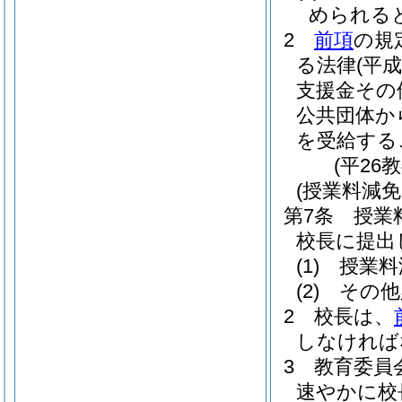
められる
2
前項
の規
る法律
(平成
支援金その
公共団体か
を受給する
(平26
(授業料減
第7条
授業
校長に提出
(1)
授業料
(2)
その他
2
校長は、
しなければ
3
教育委員
速やかに校