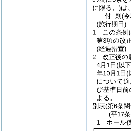
に限る。)
は
付
則
(
(施行期日)
1
この条例
第3項の改
(経過措置)
2
改正後の
4月1日
(以
年10月1日
について適
び基準日前
よる。
別表
(第6条関
(平17
1 ホール