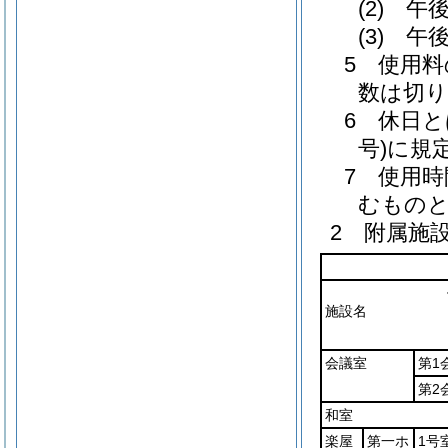
(2) 
(3) 
5 使用
数は切り
6 休日と
号)に規
7 使用
むもの
2 附属施
施設名
会議室
第1
第2
和室
楽屋
第一ホ
1号