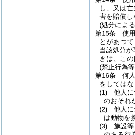
し、又は亡
害を賠償し
(処分による
第15条
使
とがあつて
当該処分が
きは、この
(禁止行為等
第16条
何
をしてはな
(1)
他人に
のおそれ
(2)
他人に
は動物を
(3)
施設等
のある行