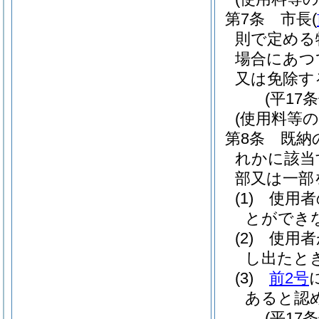
第7条
市長
(
則で定める
場合にあつ
又は免除す
(平17
(使用料等の
第8条
既納
れかに該当
部又は一部
(1)
使用者
とができ
(2)
使用者
し出たと
(3)
前2号
あると認
(平17