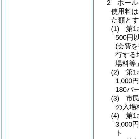
2 ホー
使用料は
た額と
(1) 
500
(会費
行する
場料等
(2) 
1,0
180パ
(3) 
の入場
(4) 
3,0
ト