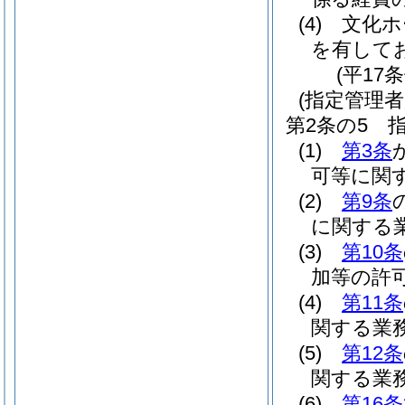
(4)
文化ホ
を有して
(平17
(指定管理者
第2条の5
(1)
第3条
可等に関
(2)
第9条
に関する
(3)
第10条
加等の許
(4)
第11条
関する業
(5)
第12条
関する業
(6)
第16