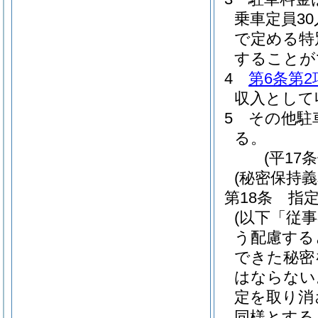
乗車定員3
で定める特
することが
4
第6条第2
収入として
5
その他駐
る。
(平17
(秘密保持義
第18条
指
(以下「従
う配慮する
できた秘密
はならない
定を取り消
同様とする