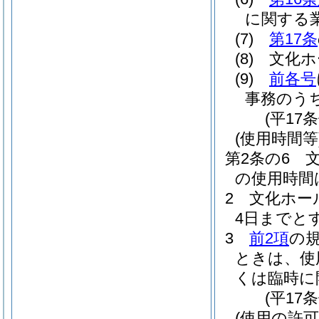
に関する
(7)
第17条
(8)
文化ホ
(9)
前各号
事務のう
(平17
(使用時間等
第2条の6
の使用時間
2
文化ホー
4日までと
3
前2項
の
ときは、使
くは臨時に
(平17
(使用の許可