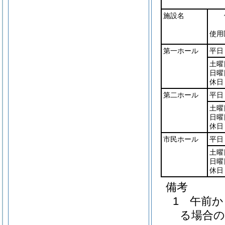
施設名
使用
第一ホール
平日
土曜
日曜
休日
第二ホール
平日
土曜
日曜
休日
市民ホール
平日
土曜
日曜
休日
備考
1 午前
る場合の