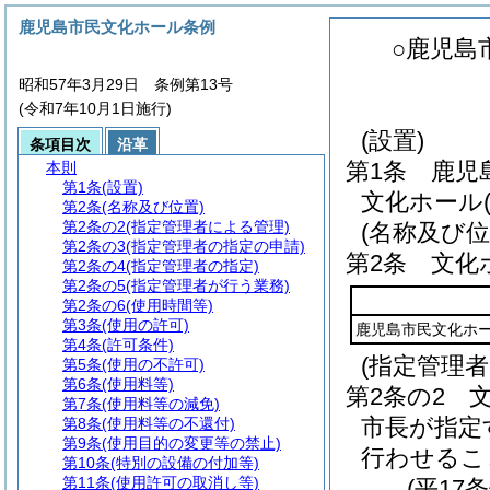
鹿児島市民文化ホール条例
○鹿児島
昭和57年3月29日 条例第13号
(令和7年10月1日施行)
(設置)
条項目次
沿革
第1条
鹿児
本則
第1条
(設置)
文化ホール
第2条
(名称及び位置)
第2条の2
(指定管理者による管理)
(名称及び位
第2条の3
(指定管理者の指定の申請)
第2条
文化
第2条の4
(指定管理者の指定)
第2条の5
(指定管理者が行う業務)
第2条の6
(使用時間等)
第3条
(使用の許可)
鹿児島市民文化ホ
第4条
(許可条件)
(指定管理
第5条
(使用の不許可)
第6条
(使用料等)
第2条の2
第7条
(使用料等の減免)
市長が指定
第8条
(使用料等の不還付)
第9条
(使用目的の変更等の禁止)
行わせるこ
第10条
(特別の設備の付加等)
第11条
(使用許可の取消し等)
(平17