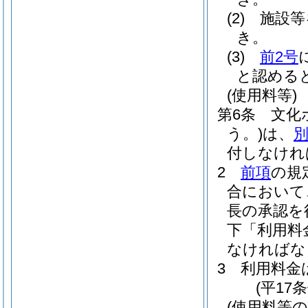
(2)
施設等
き。
(3)
前2号
と認める
(使用料等)
第6条
文化
う。)
は、
付しなけれ
2
前項
の規
合において
長の承認を
下「利用料
なければな
3
利用料金
(平17
(使用料等の