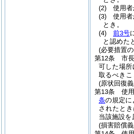
(2)
使用者
(3)
使用者
とき。
(4)
前3号
と認めた
(必要措置の
第12条
市
可した場所
取るべきこ
(原状回復義
第13条
使
条
の規定に
されたとき
当該施設を
(損害賠償義
第14条
使