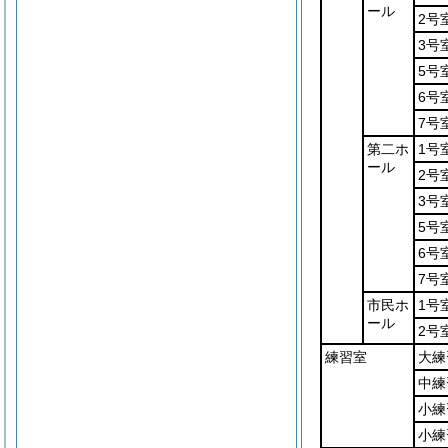
ール
2号
3号
5号
6号
7号
第二ホ
1号
ール
2号
3号
5号
6号
7号
市民ホ
1号
ール
2号
練習室
大練
中練
小練
小練