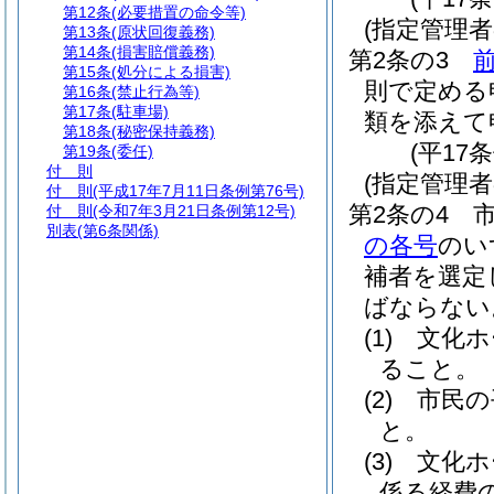
第12条
(必要措置の命令等)
(指定管理
第13条
(原状回復義務)
第14条
(損害賠償義務)
第2条の3
第15条
(処分による損害)
則で定める
第16条
(禁止行為等)
第17条
(駐車場)
類を添えて
第18条
(秘密保持義務)
(平17
第19条
(委任)
付 則
(指定管理者
付 則
(平成17年7月11日条例第76号)
第2条の4
付 則
(令和7年3月21日条例第12号)
別表
(第6条関係)
の各号
のい
補者を選定
ばならない
(1)
文化ホ
ること。
(2)
市民の
と。
(3)
文化ホ
係る経費