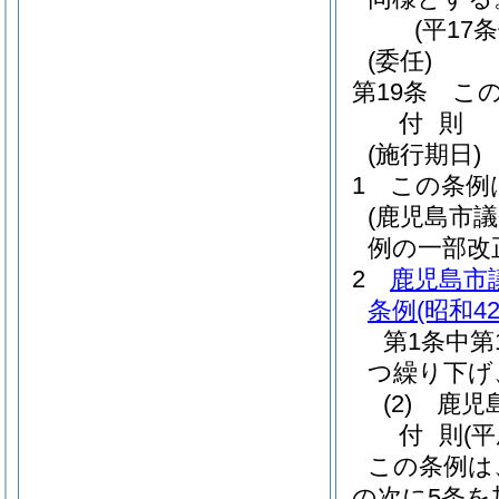
(平17
(委任)
第19条
こ
付
則
(施行期日)
1
この条例
(鹿児島市
例の一部改
2
鹿児島市
条例
(昭和4
第1条中第
つ繰り下げ
(2)
鹿児島
付
則
(
この条例は
の次に5条を