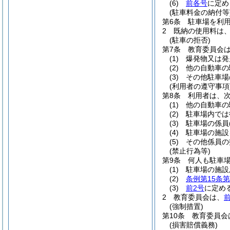
(6)
前各号
に定め
(駐車料金の納付等
第6条
駐車場を利
2
既納の使用料は
(駐車の拒否)
第7条
教育委員会
(1)
爆発物又は発
(2)
他の自動車の
(3)
その他駐車場
(利用者の遵守事項
第8条
利用者は、
(1)
他の自動車の
(2)
駐車場内では
(3)
駐車場の係員
(4)
駐車場の施設
(5)
その他係員の
(禁止行為等)
第9条
何人も駐車
(1)
駐車場の施設
(2)
条例第15条第
(3)
前2号
に定め
2
教育委員会は、
(強制措置)
第10条
教育委員会
(損害賠償義務)