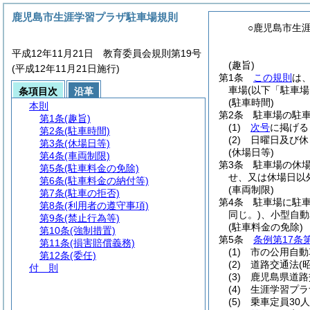
鹿児島市生涯学習プラザ駐車場規則
○鹿児島市生
平成12年11月21日 教育委員会規則第19号
(趣旨)
(平成12年11月21日施行)
第1条
この規則
は
車場
(以下「駐車場
条項目次
沿革
(駐車時間)
本則
第2条
駐車場の駐
第1条
(趣旨)
(1)
次号
に掲げる
第2条
(駐車時間)
(2)
日曜日及び休
第3条
(休場日等)
(休場日等)
第4条
(車両制限)
第3条
駐車場の休
第5条
(駐車料金の免除)
せ、又は休場日以
第6条
(駐車料金の納付等)
(車両制限)
第7条
(駐車の拒否)
第4条
駐車場に駐
第8条
(利用者の遵守事項)
同じ。)
、小型自動
第9条
(禁止行為等)
(駐車料金の免除)
第10条
(強制措置)
第5条
条例第17条
第11条
(損害賠償義務)
(1)
市の公用自動
第12条
(委任)
(2)
道路交通法
(
付 則
(3)
鹿児島県道路
(4)
生涯学習プラ
(5)
乗車定員30