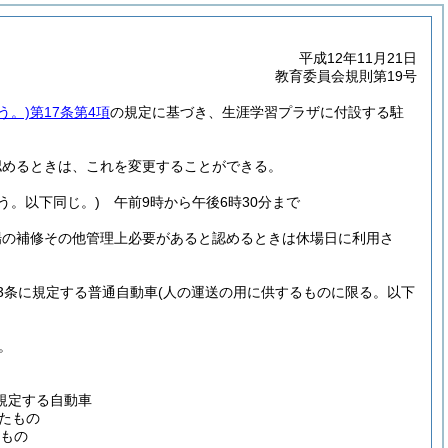
平成12年11月21日
教育委員会規則第19号
う。)
第17条第4項
の規定に基づき、生涯学習プラザに付設する駐
認めるときは、これを変更することができる。
う。以下同じ。)
午前9時から午後6時30分まで
場の補修その他管理上必要があると認めるときは休場日に利用さ
3条に規定する普通自動車
(人の運送の用に供するものに限る。以下
。
に規定する自動車
たもの
るもの