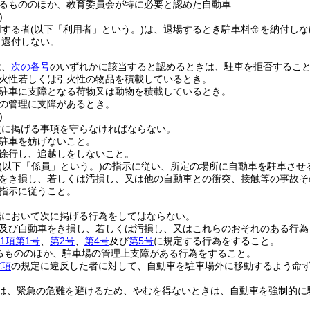
るもののほか、教育委員会が特に必要と認めた自動車
)
用する者
(以下「利用者」という。)
は、退場するとき駐車料金を納付しな
、還付しない。
は、
次の各号
のいずれかに該当すると認めるときは、駐車を拒否するこ
火性若しくは引火性の物品を積載しているとき。
駐車に支障となる荷物又は動物を積載しているとき。
の管理に支障があるとき。
)
次に掲げる事項を守らなければならない。
駐車を妨げないこと。
徐行し、追越しをしないこと。
(以下「係員」という。)
の指示に従い、所定の場所に自動車を駐車させ
をき損し、若しくは汚損し、又は他の自動車との衝突、接触等の事故そ
指示に従うこと。
場において次に掲げる行為をしてはならない。
及び自動車をき損し、若しくは汚損し、又はこれらのおそれのある行為
1項第1号
、
第2号
、
第4号
及び
第5号
に規定する行為をすること。
るもののほか、駐車場の管理上支障がある行為をすること。
前項
の規定に違反した者に対して、自動車を駐車場外に移動するよう命
は、緊急の危難を避けるため、やむを得ないときは、自動車を強制的に