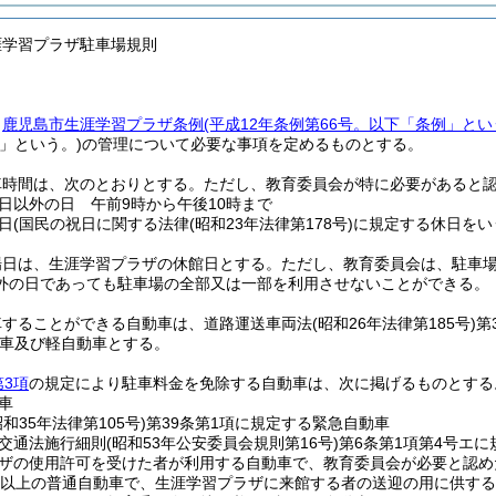
涯学習プラザ駐車場規則
、
鹿児島市生涯学習プラザ条例
(平成12年条例第66号。以下「条例」とい
」という。)
の管理について必要な事項を定めるものとする。
車時間は、次のとおりとする。
ただし、教育委員会が特に必要があると
日以外の日 午前9時から午後10時まで
日
(国民の祝日に関する法律
(昭和23年法律第178号)
に規定する休日をい
場日は、生涯学習プラザの休館日とする。
ただし、教育委員会は、駐車
外の日であっても駐車場の全部又は一部を利用させないことができる。
車することができる自動車は、道路運送車両法
(昭和26年法律第185号)
第
車及び軽自動車とする。
第3項
の規定により駐車料金を免除する自動車は、次に掲げるものとする
車
昭和35年法律第105号)
第39条第1項に規定する緊急自動車
交通法施行細則
(昭和53年公安委員会規則第16号)
第6条第1項第4号エ
ザの使用許可を受けた者が利用する自動車で、教育委員会が必要と認め
人以上の普通自動車で、生涯学習プラザに来館する者の送迎の用に供す