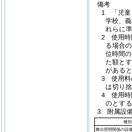
備考
1 「児
学校、義
れらに
2 使用
る場合の
位時間の
た額とす
があると
3 使用
は切り
4 使用
のとす
3 附属設
種別
舞台照明関係の設