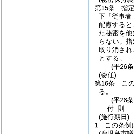
第15条
指
下「従事者
配慮すると
た秘密を他
らない。
指
取り消され
とする。
(平26
(委任)
第16条
こ
る。
(平26
付
則
(施行期日)
1
この条例
(鹿児島市