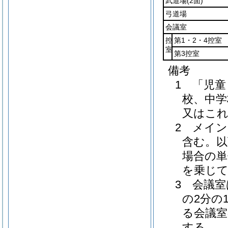
武道場
(2面)
弓道場
会議室
控
第1・2・4控室
室
第3控室
備考
1 「児
校、中学
又はこ
2 メイ
含む。以
場合の単
を乗じ
3 会議
の2分の
る会議室
する。