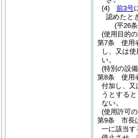
(4)
前3号
認めたと
(平26
(使用目的
第7条
使用
し、又は使
い。
(特別の設備
第8条
使用
付加し、又
うとすると
ない。
(使用許可の
第9条
市長
一に該当す
停止させ、