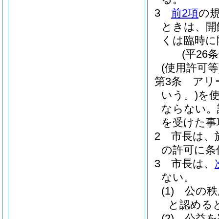
3
前2項
の
ときは、開
くは臨時に
(平26
(使用許可等
第3条
アリ
いう。)
を
ならない。
を受けた事
2
市長は、
の許可に条
3
市長は、
ない。
(1)
公の秩
と認める
(2)
公益を