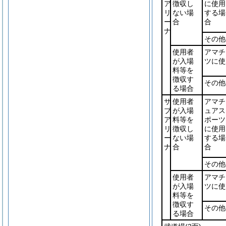
ア
徴収し
に使用
リ
ない場
する場
ー
合
合
ナ
その他
使用者
アマチ
が入場
ツに使
料等を
徴収す
その他
る場合
サ
使用者
アマチ
ブ
が入場
ュアス
ア
料等を
ポーツ
リ
徴収し
に使用
ー
ない場
する場
ナ
合
合
その他
使用者
アマチ
が入場
ツに使
料等を
徴収す
その他
る場合