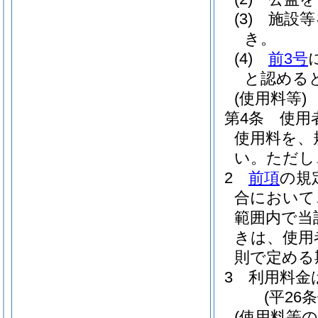
(3)
施設等
き。
(4)
前3号
と認める
(使用料等)
第4条
使用
使用料を、
い。
ただし
2
前項
の規
合において
範囲内で当
きは、使用
則で定める
3
利用料金
(平26
(使用料等の