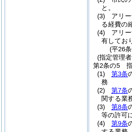
と。
(3)
アリー
る経費の
(4)
アリー
有してお
(平26
(指定管理者
第2条の5
(1)
第3条
務
(2)
第7条
関する業
(3)
第8条
等の許可
(4)
第9条
する業務