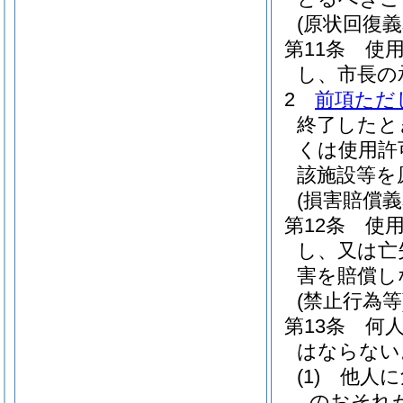
(原状回復義
第11条
使
し、市長の
2
前項ただ
終了したと
くは使用許
該施設等を
(損害賠償義
第12条
使
し、又は亡
害を賠償し
(禁止行為等
第13条
何
はならない
(1)
他人に
のおそれ