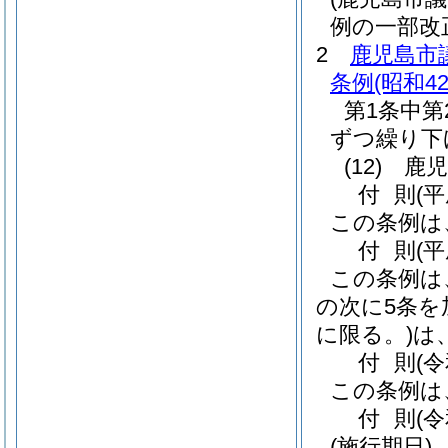
例の一部改
2
鹿児島市
条例
(昭和4
第1条中第
ずつ繰り下
(12)
鹿児
付
則
(
この条例は
付
則
(
この条例は
の次に5条を
に限る。)
は
付
則
(
この条例は
付
則
(
(施行期日)