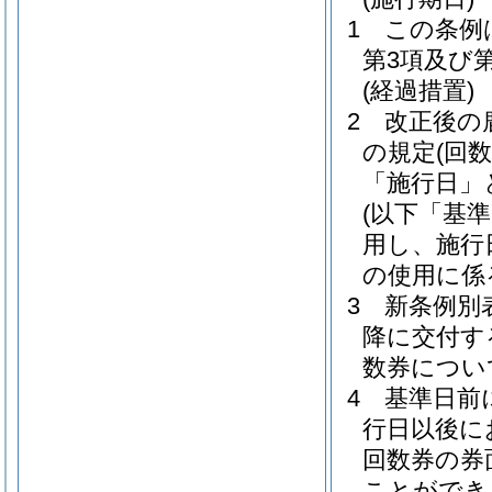
1
この条例
第3項及び
(経過措置)
2
改正後の
の規定
(回
「施行日」
(以下「基
用し、施行
の使用に係
3
新条例別
降に交付す
数券につい
4
基準日前
行日以後に
回数券の券
ことができ