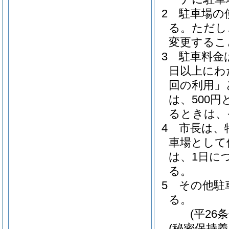
2
駐車場の
る。
ただし
変更するこ
3
駐車料金
日以上にわ
回の利用」
は、500円
るときは、
4
市長は、
車場として
は、1日に
る。
5
その他駐
る。
(平26
(秘密保持義