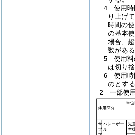
4 使用
り上げて
時間の使
の基本使
場合、超
数がある
5 使用
は切り
6 使用
のとす
2 一部使
単位
使用区分
サ
バレーボー
児
ブ
ル
生
ア