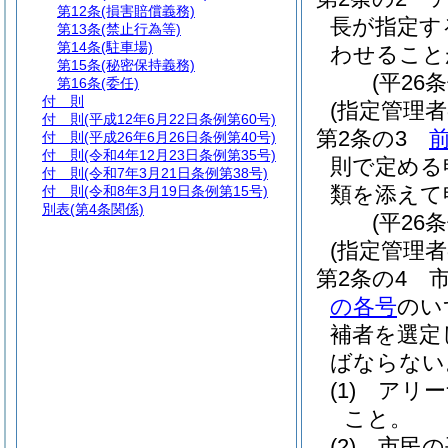
第12条
(損害賠償義務)
長が指定す
第13条
(禁止行為等)
第14条
(駐車場)
わせること
第15条
(秘密保持義務)
(平26
第16条
(委任)
付 則
(指定管理
付 則
(平成12年6月22日条例第60号)
第2条の3
付 則
(平成26年6月26日条例第40号)
付 則
(令和4年12月23日条例第35号)
則で定める
付 則
(令和7年3月21日条例第38号)
類を添えて
付 則
(令和8年3月19日条例第15号)
別表
(第4条関係)
(平26
(指定管理者
第2条の4
の各号
のい
補者を選定
ばならない
(1)
アリー
こと。
(2)
市民の