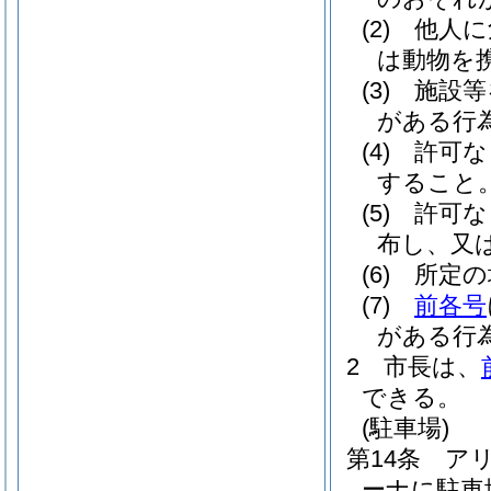
(2)
他人に
は動物を
(3)
施設等
がある行
(4)
許可な
すること
(5)
許可な
布し、又
(6)
所定の
(7)
前各号
がある行
2
市長は、
できる。
(駐車場)
第14条
ア
ーナに駐車