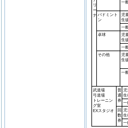
一
リ
ー
バドミント
児
ナ
ン
生
一
卓球
児
生
一
その他
児
生
一
武道場
普
児
弓道場
通
生
トレーニン
券
一
グ室
回
児
EXスタジオ
数
生
券
一