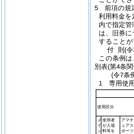
5
前項の規
利用料金を
内で指定管
は、旧券に
することが
付
則
(
この条例は
別表
(第4条関
(令7条
1 専用使
使用区分
メ
使用者
アマチ
イ
が入場
ュアス
ン
料等を
ポーツ