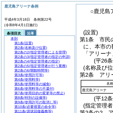
鹿児島アリーナ条例
○鹿児島
平成4年3月18日 条例第22号
(令和8年4月1日施行)
(設置)
条項目次
沿革
第1条
市民
本則
第1条
(設置)
に、本市の
第2条
(名称及び位置)
第2条の2
(指定管理者による管理)
「アリーナ
第2条の3
(指定管理者の指定の申請)
(平26
第2条の4
(指定管理者の指定)
第2条の5
(指定管理者が行う業務)
(名称及び位
第2条の6
(開館時間等)
第2条
アリ
第3条
(使用許可等)
第4条
(使用料等)
名
第5条
(使用料等の減免)
第6条
(使用料等の不還付)
鹿児島アリーナ
第7条
(使用目的の変更等の禁止)
(平12
第8条
(特別の設備等)
第9条
(使用許可の取消し等)
(指定管理
第10条
(必要措置の命令等)
第11条
(原状回復義務等)
第2条の2