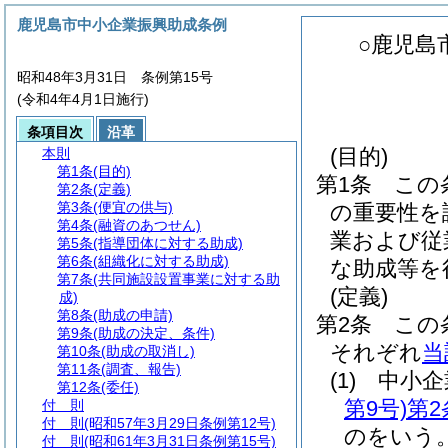
鹿児島市中小企業振興助成条例
○鹿児島
昭和48年3月31日 条例第15号
(令和4年4月1日施行)
条項目次
沿革
(目的)
本則
第1条
(目的)
第1条
この
第2条
(定義)
第3条
(便宜の供与)
の重要性を
第4条
(融資のあつせん)
業および従
第5条
(指導団体に対する助成)
第6条
(組織化に対する助成)
な助成等を
第7条
(共同施設設置事業に対する助
(定義)
成)
第8条
(助成の申請)
第2条
この
第9条
(助成の決定、条件)
それぞれ
当
第10条
(助成の取消し)
第11条
(調査、報告)
(1)
中小
第12条
(委任)
第9号)
第2
付 則
付 則
(昭和57年3月29日条例第12号)
のをいう
付 則
(昭和61年3月31日条例第15号)