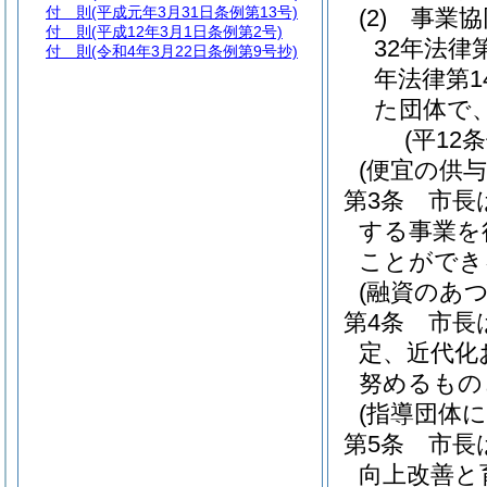
付 則
(平成元年3月31日条例第13号)
(2)
事業協
付 則
(平成12年3月1日条例第2号)
32年法律第
付 則
(令和4年3月22日条例第9号抄)
年法律第14
た団体で
(平12
(便宜の供与
第3条
市長
する事業を
ことができ
(融資のあつ
第4条
市長
定、近代化
努めるもの
(指導団体
第5条
市長
向上改善と