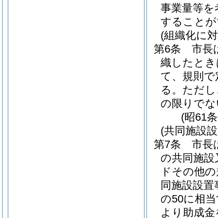
事業量等を
することが
(組織化に対
第6条
市長
織したとき
て、規則で
る。
ただし
の限りでな
(昭61
(共同施設
第7条
市長
の共同施設
ドその他の
同施設設置
の50に相
より助成金