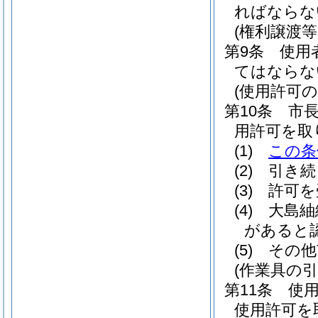
ればならな
(権利譲渡等
第9条
使用
てはならな
(使用許可の
第10条
市
用許可を取
(1)
この条
(2)
引き続
(3)
許可を
(4)
大島紬
があると
(5)
その他
(作業具の引
第11条
使
使用許可を