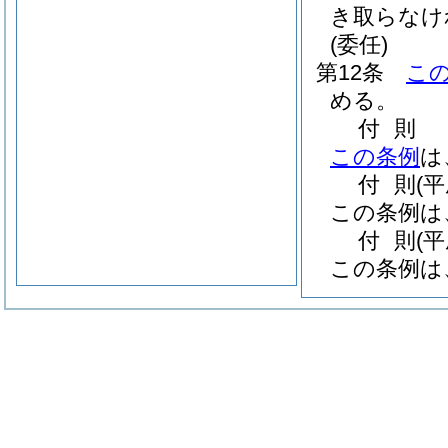
き取らなけ
(委任)
第12条
こ
める。
付
則
この条例
は
付
則
(
この条例は
付
則
(
この条例は