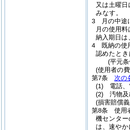
又は土曜日
みなす。
3
月の中途
月の使用料
納入期日は
4
既納の使
認めたとき
(平元条
(使用者の費
第7条
次の
(1)
電話、
(2)
汚物及
(損害賠償義
第8条
使用
機センター
は、速やか