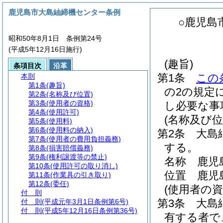
鹿児島市大島紬締機センター条例
○鹿児島
昭和50年8月1日 条例第24号
(平成5年12月16日施行)
(趣旨)
条項目次
沿革
第1条
この
本則
第1条
(趣旨)
の2の規定
第2条
(名称及び位置)
第3条
(使用者の資格)
し必要な事
第4条
(使用許可)
(名称及び位
第5条
(使用料)
第6条
(使用料の納入)
第2条
大島
第7条
(使用者の費用負担義務)
する。
第8条
(損害賠償義務)
第9条
(権利譲渡等の禁止)
名称 鹿児
第10条
(使用許可の取り消し)
位置 鹿児島
第11条
(作業具の引き取り)
第12条
(委任)
(使用者の資
付 則
第3条
大島
付 則
(平成元年3月1日条例第6号)
付 則
(平成5年12月16日条例第36号)
有する者で