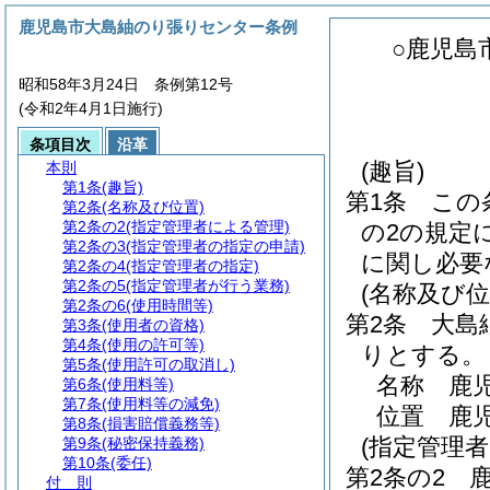
鹿児島市大島紬のり張りセンター条例
○鹿児島
昭和58年3月24日 条例第12号
(令和2年4月1日施行)
条項目次
沿革
(趣旨)
本則
第1条
(趣旨)
第1条
この
第2条
(名称及び位置)
第2条の2
(指定管理者による管理)
の2の規定
第2条の3
(指定管理者の指定の申請)
に関し必要
第2条の4
(指定管理者の指定)
第2条の5
(指定管理者が行う業務)
(名称及び位
第2条の6
(使用時間等)
第2条
大島
第3条
(使用者の資格)
第4条
(使用の許可等)
りとする。
第5条
(使用許可の取消し)
名称 鹿
第6条
(使用料等)
第7条
(使用料等の減免)
位置 鹿児
第8条
(損害賠償義務等)
(指定管理
第9条
(秘密保持義務)
第10条
(委任)
第2条の2
付 則