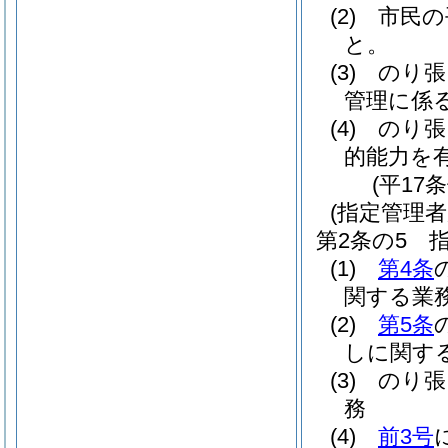
(2)
市民の
と。
(3)
のり張
管理に係
(4)
のり張
的能力を
(平17
(指定管理者
第2条の5
(1)
第4条
関する業
(2)
第5条
しに関す
(3)
のり張
務
(4)
前3号