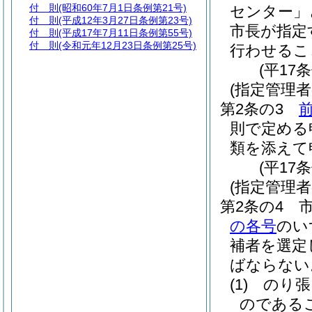
付 則
(昭和60年7月1日条例第21号)
センター」
付 則
(平成12年3月27日条例第23号)
市長が指定
付 則
(平成17年7月11日条例第55号)
付 則
(令和元年12月23日条例第25号)
行わせるこ
(平17
(指定管理
第2条の3
則で定める
類を添えて
(平17
(指定管理者
第2条の4
の各号
のい
補者を選定
ばならない
(1)
のり張
のである