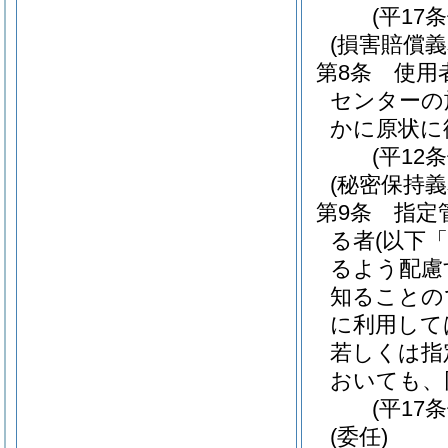
(平17
(損害賠償義
第8条
使用
センターの
かに原状に
(平12
(秘密保持義
第9条
指定
る者
(以下
るよう配慮
知ることの
に利用して
若しくは指
おいても、
(平17
(委任)