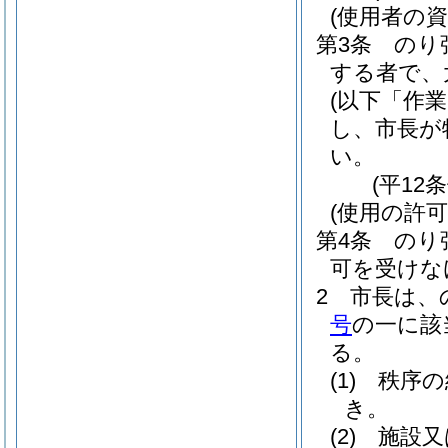
(使用者の資
第3条
のり
する者で、
(以下「作
し、市長が
い。
(平12
(使用の許可
第4条
のり
可を受けな
2
市長は、
号
の一に該
る。
(1)
秩序の
き。
(2)
施設又