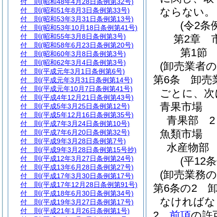
付 則
(昭和48年4月28日条例第32号)
ならない。
付 則
(昭和51年8月3日条例第33号)
付 則
(昭和53年3月31日条例第13号)
(令2条
付 則
(昭和53年10月18日条例第41号)
付 則
(昭和55年3月8日条例第3号)
第2章
付 則
(昭和58年6月23日条例第20号)
第1節
付 則
(昭和60年3月8日条例第3号)
付 則
(昭和62年3月4日条例第3号)
(卸売業者
付 則
(平成元年3月1日条例第6号)
第6条
卸売
付 則
(平成元年3月31日条例第14号)
付 則
(平成元年10月7日条例第41号)
ごとに、次
付 則
(平成4年12月21日条例第43号)
青果市場
付 則
(平成5年3月25日条例第12号)
付 則
(平成5年12月16日条例第35号)
青果部 2
付 則
(平成7年3月24日条例第10号)
魚類市場
付 則
(平成7年6月20日条例第32号)
付 則
(平成9年3月28日条例第7号)
水産物部 
付 則
(平成9年3月28日条例第15号抄)
付 則
(平成12年3月27日条例第24号)
(平12
付 則
(平成13年6月28日条例第27号)
(卸売業務の
付 則
(平成17年3月30日条例第17号)
付 則
(平成17年12月28日条例第91号)
第6条の2
付 則
(平成18年6月30日条例第34号)
なければな
付 則
(平成19年3月27日条例第17号)
付 則
(平成21年1月26日条例第1号)
2
前項
の許