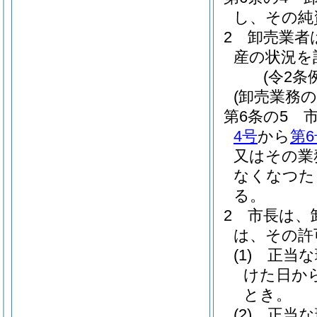
し、その純
2
卸売業者
産の状況を
(令2条
(卸売業務
第6条の5
4号
から
第6
又はその業
なくなつた
る。
2
市長は、
は、その許
(1)
正当な
けた日か
とき。
(2)
正当な