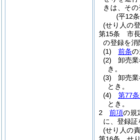
きは、その
(平12
(せり人の登
第15条
市
の登録を消
(1)
前条
の
(2)
卸売業
き。
(3)
卸売業
とき。
(4)
第77
とき。
2
前項
の規
に、登録証
(せり人の責
第16条
せ