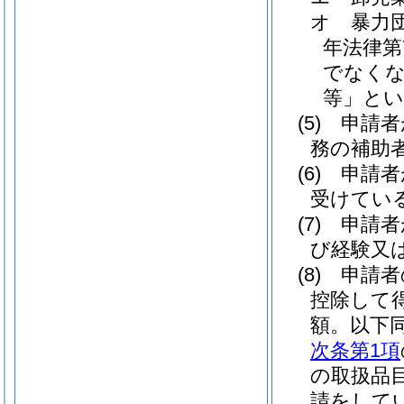
オ
暴力
年法律第7
でなくな
等」とい
(5)
申請者
務の補助
(6)
申請者
受けてい
(7)
申請者
び経験又
(8)
申請者
控除して
額。以下同
次条第1項
の取扱品
請をして