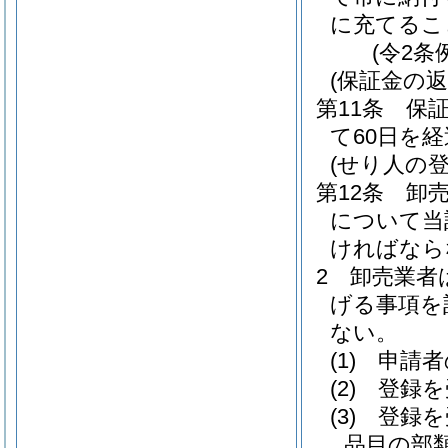
に充てるこ
(令2条
(保証金の返
第11条
保
て60日を
(せり人の登
第12条
卸
について当
ければなら
2
卸売業者
げる事項を
ない。
(1)
申請者
(2)
登録を
(3)
登録を
品目の部