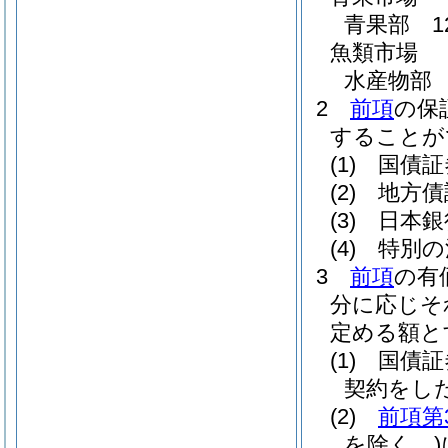
青果部 1
魚類市場
水産物部 
2
前項
の保
することが
(1)
国債証
(2)
地方債
(3)
日本銀
(4)
特別の
3
前項
の有
分に応じそ
定める額と
(1)
国債証
契約をし
(2)
前項第
を除く。)