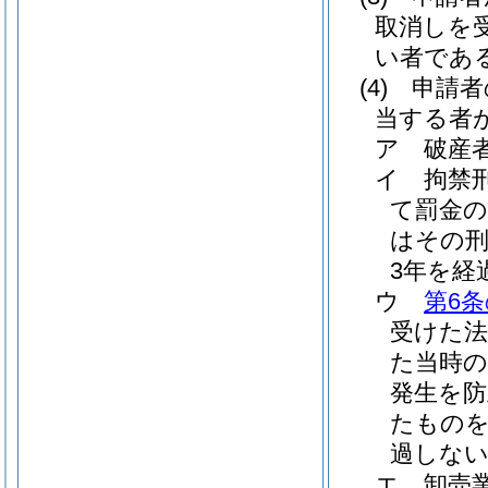
取消しを
い者であ
(4)
申請者
当する者
ア
破産
イ
拘禁
て罰金
はその
3年を経
ウ
第6条
受けた
た当時の
発生を
たものを
過しな
エ
卸売