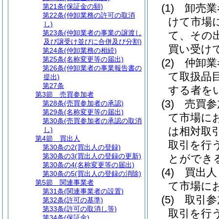
(1)
卸売
第21条
(保証金の額)
第22条
(仲卸業務の許可の取消
けて市場
し)
第23条
(仲卸業者の事業の譲渡し
て、その
及び譲受け並びに合併及び分割)
買い受け
第24条
(仲卸業務の相続)
第25条
(名称変更等の届出)
(2)
仲卸
第26条
(仲卸業者の事業報告書の
て取扱品
提出)
第27条
する者を
第3節
売買参加者
(3)
売買
第28条
(売買参加者の承認)
第29条
(名称変更等の届出)
て市場に
第30条
(売買参加者の承認の取消
は相対取
し)
第4節
買出人
取引を行
第30条の2
(買出人の登録)
第30条の3
(買出人の登録の更新)
とができ
第30条の4
(名称変更等の届出)
(4)
買出
第30条の5
(買出人の登録の消除)
第5節
関連事業者
て市場に
第31条
(関連事業者の設置)
(5)
取引
第32条
(許可の基準)
第33条
(許可の取消し等)
取引を行
第34条
(保証金)