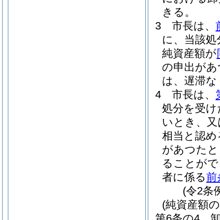
きる。
3
市長は、
に、当該処
純資産額が
の申出があ
は、遅滞な
4
市長は、
処分を受け
いとき、又
相当と認め
があつたと
ることがで
者に係る
前
(令2条
(純資産額の
第6条の4