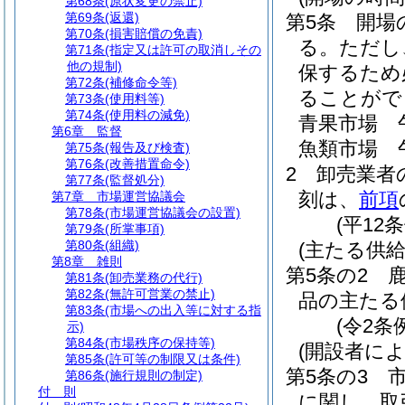
第68条
(原状変更の禁止)
第69条
(返還)
第5条
開場
第70条
(損害賠償の免責)
る。
ただし
第71条
(指定又は許可の取消しその
他の規制)
保するため
第72条
(補修命令等)
ることがで
第73条
(使用料等)
第74条
(使用料の減免)
青果市場 
第6章
監督
魚類市場 
第75条
(報告及び検査)
第76条
(改善措置命令)
2
卸売業者
第77条
(監督処分)
刻は、
前項
第7章
市場運営協議会
第78条
(市場運営協議会の設置)
(平12
第79条
(所掌事項)
第80条
(組織)
(主たる供給
第8章
雑則
第5条の2
第81条
(卸売業務の代行)
第82条
(無許可営業の禁止)
品の主たる
第83条
(市場への出入等に対する指
(令2条
示)
第84条
(市場秩序の保持等)
(開設者に
第85条
(許可等の制限又は条件)
第5条の3
第86条
(施行規則の制定)
付 則
に関し、取