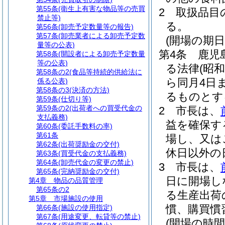
第55条
(衛生上有害な物品等の売買
2
取扱品目
禁止等)
る。
第56条
(卸売予定数量等の報告)
第57条
(卸売業者による卸売予定数
(開場の期日
量等の公表)
第4条
鹿児
第58条
(開設者による卸売予定数量
等の公表)
る法律
(昭和
第58条の2
(食品等持続的供給法に
ら同月4日
係る公表)
第58条の3
(決済の方法)
るものとす
第59条
(仕切り等)
第59条の2
(出荷者への買受代金の
2
市長は、
支払義務)
益を確保す
第60条
(委託手数料の率)
第61条
場し、又は
第62条
(出荷奨励金の交付)
休日以外の
第63条
(買受代金の支払義務)
第64条
(卸売代金の変更の禁止)
3
市長は、
第65条
(完納奨励金の交付)
日に開場し
第4章
物品の品質管理
第65条の2
る生産出荷
第5章
市場施設の使用
慣、購買慣
第66条
(施設の使用指定)
第67条
(用途変更、転貸等の禁止)
(開場の時間