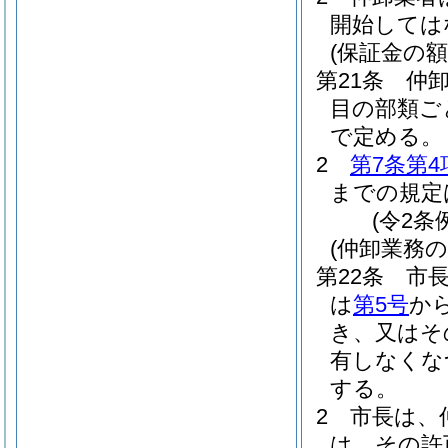
開始しては
(保証金の額
第21条
仲
目の部類ご
で定める。
2
第7条第4
までの規定
(令2条
(仲卸業務
第22条
市
は
第5号
か
き、又はそ
有しなくな
する。
2
市長は、
は、その許