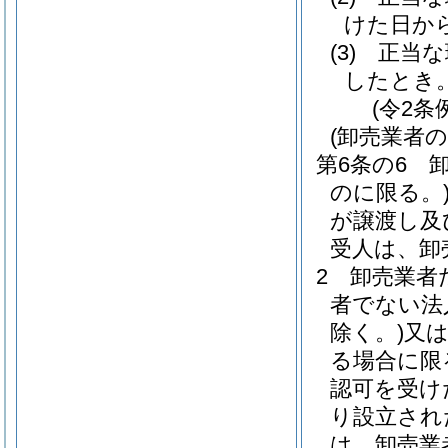
けた日か
(3)
正当な
したとき
(令2条
(卸売業者
第6条の6
のに限る。
が譲渡し及
受人は、卸
2
卸売業者
者でない法
除く。)
又
る場合に限
認可を受け
り設立され
は、卸売業