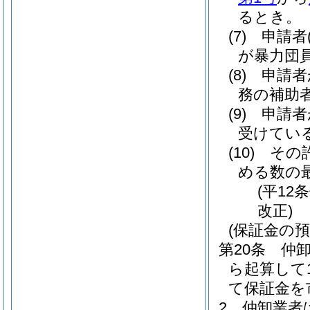
るとき。
(7)
申請者
が暴力団
(8)
申請者
務の補助
(9)
申請者
受けてい
(10)
その
める数の
(平12
改正)
(保証金の預
第20条
仲
ら起算して
て保証金を
2
仲卸業者