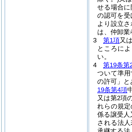
せる場合に
の認可を受
より設立さ
は、仲卸業
3
第1項
又
ところによ
い。
4
第19条第
ついて準用
の許可」と
19条第4項
又は第2項
れらの規定
係る譲受人
される法人
承継する法