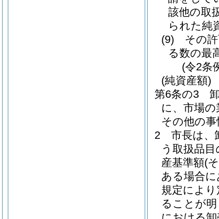
該他の取
られた純
(9)
その許
る数の最
(令2条
(純資産額)
第6条の3
に、市場の
その他の事
2
市長は、
う取扱品目
産基準額
(
ある場合に
規定により
ることが明
における卸