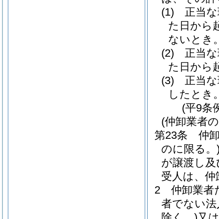
(1)
正当な
た日から
ないとき
(2)
正当な
た日から
(3)
正当な
したとき
(平9条
(仲卸業者
第23条
仲
のに限る。
が譲渡し及
受人は、仲
2
仲卸業者
者でない法
除く。)
又