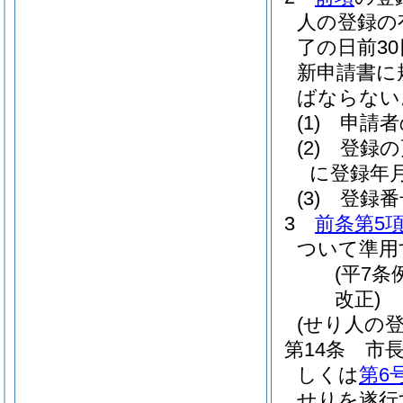
人の登録の
了の日前3
新申請書に
ばならない
(1)
申請者
(2)
登録の
に登録年
(3)
登録番
3
前条第5
ついて準用
(平7条
改正)
(せり人の
第14条
市
しくは
第6
せりを遂行