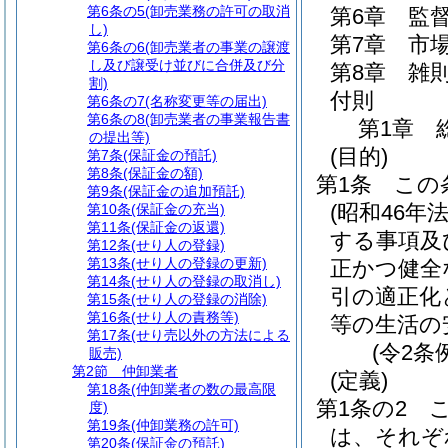
第6条の5
(卸売業務の許可の取消
第6章
監
し)
第7章
市
第6条の6
(卸売業者の事業の譲渡
し及び譲受け並びに合併及び分
第8章
雑
割)
付則
第6条の7
(名称変更等の届出)
第6条の8
(卸売業者の事業報告書
第1章
の提出等)
(目的)
第7条
(保証金の預託)
第8条
(保証金の額)
第1条
この
第9条
(保証金の追加預託)
(昭和46年
第10条
(保証金の充当)
第11条
(保証金の返還)
する事項及
第12条
(せり人の登録)
第13条
(せり人の登録の更新)
正かつ健全
第14条
(せり人の登録の取消し)
引の適正化
第15条
(せり人の登録の消除)
第16条
(せり人の責務等)
等の生活の
第17条
(せり売以外の方法による
(令2条
販売)
第2節
仲卸業者
(定義)
第18条
(仲卸業者の数の最高限
第1条の2
度)
第19条
(仲卸業務の許可)
は、それぞ
第20条
(保証金の預託)