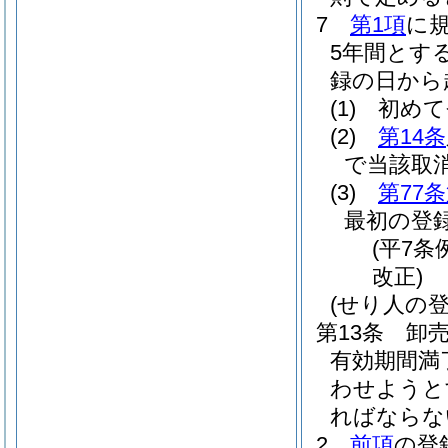
7
第1項
に
5年間とす
録の日から
(1)
初めて
(2)
第14条
で当該取
(3)
第77
最初の登
(平7条
改正)
(せり人の登
第13条
卸
有効期間満
わせようと
ればならな
2
前項
の登