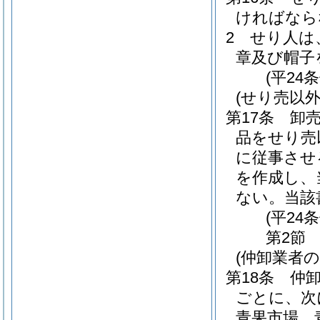
ければなら
2
せり人は
章及び帽子
(平24
(せり売以
第17条
卸
品をせり売
に従事させ
を作成し、
ない。
当該
(平24
第2節
(仲卸業者
第18条
仲
ごとに、次
青果市場 