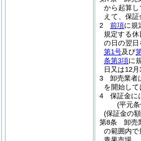
から起算し
えて、保証
2
前項
に規
規定する休
の日の翌日
第1号
及び
条第3項
に
日又は12
3
卸売業者
を開始して
4
保証金に
(平元条
(保証金の額
第8条
卸売
の範囲内で
青果市場