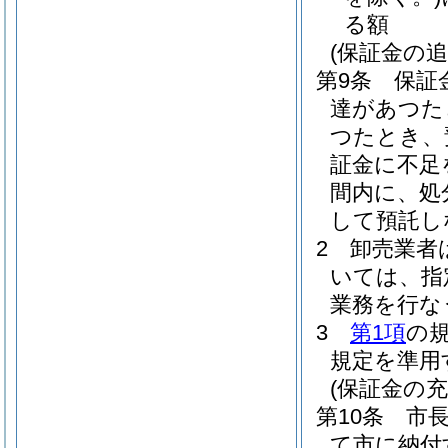
る額
(保証金の追
第9条
保証
達があつた
つたとき、
証金に不足
間内に、処
して預託し
2
卸売業者
いては、指
業務を行な
3
第1項
の
規定を準用
(保証金の充
第10条
市
て市に納付