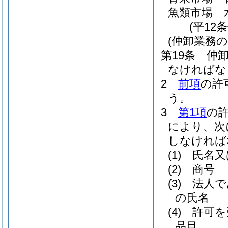
魚類市場 
(平12
(仲卸業務の
第19条
仲
なければな
2
前項
の許
う。
3
第1項
の
により、次
しなければ
(1)
氏名又
(2)
商号
(3)
法人で
の氏名
(4)
許可を
品目