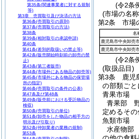
(令2条
第35条
(関連事業者に対する規制
等)
(市場の名称
第3章
売買取引及び決済の方法
第2条
市場
第36条
(売買取引の原則)
第37条
(売買取引の方法)
第38条
名
第39条
(相対取引の承認申請)
鹿児島市中央卸売
第40条
第41条
(差別的取扱いの禁止等)
鹿児島市中央卸売
第42条
(販売開始時刻前の卸売の禁
(令2条
止)
第43条
(第三者販売)
(取扱品目)
第44条
(市場外にある物品の卸売等)
第3条
鹿児
第45条
(市場外にある物品の保管場
所の指定)
の部類ごと
第46条
(売買取引の条件の公表)
青果市場
第47条及び第48条
第49条
(販売前における受託物品の
青果部 
検収)
定めるその
第50条
(売買取引の単位)
第51条
(卸売をした物品の相手方の
魚類市場
明示及び引取り)
第52条
(仲卸業者の業務の規制)
水産物部
第53条
の他の食料
第54条
(売買取引の制限)