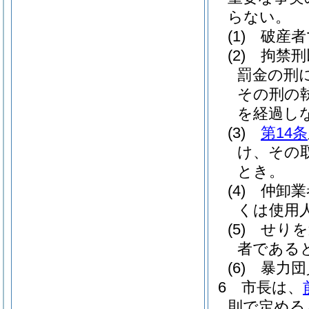
らない。
(1)
破産者
(2)
拘禁刑
罰金の刑
その刑の
を経過し
(3)
第14条
け、その
とき。
(4)
仲卸業
くは使用
(5)
せりを
者である
(6)
暴力団
6
市長は、
則で定める