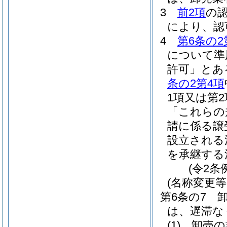
3
前2項
の
により、認
4
第6条の2
について準
許可」とあ
条の2第4項
1項又は第
「これらの
請に係る譲
設立される
を承継する
(令2条
(名称変更等
第6条の7
は、遅滞な
(1)
卸売の