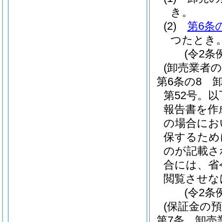
き。
(2)
第6条
つたとき
(令2条
(卸売業者
第6条の8
第52号。
報告書を作
の場合にお
保するため
のが記載さ
合には、省
閲覧させな
(令2条
(保証金の預
第7条
卸売