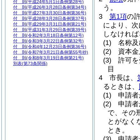
付 則
(平成24年5月1日条例第28号)
う。
付 則
(平成26年3月28日条例第34号)
付 則
(平成27年3月30日条例第36号)
3
第1項
の
付 則
(平成28年3月28日条例第37号)
により、次
付 則
(平成29年3月31日条例第21号)
付 則
(平成31年3月29日条例第39号)
しなければ
付 則
(令和2年3月18日条例第12号)
付 則
(令和3年3月22日条例第32号)
(1)
名称及
付 則
(令和4年12月23日条例第36号)
(2)
資本金
付 則
(令和7年3月21日条例第55号抄)
付 則
(令和8年3月19日条例第21号)
(3)
許可を
別表
(第73条関係)
目
4
市長は、
るときは、
(1)
申請者
(2)
申請者
で、その
とがなく
とき。
(3)
申請者