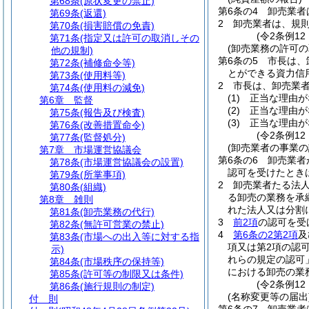
第68条
(原状変更の禁止)
第6条の4
卸売業者
第69条
(返還)
2
卸売業者は、規
第70条
(損害賠償の免責)
(令2条例12
第71条
(指定又は許可の取消しその
(卸売業務の許可の
他の規制)
第6条の5
市長は、
第72条
(補修命令等)
とができる資力信
第73条
(使用料等)
2
市長は、卸売業
第74条
(使用料の減免)
(1)
正当な理由が
第6章
監督
(2)
正当な理由が
第75条
(報告及び検査)
(3)
正当な理由が
第76条
(改善措置命令)
(令2条例12
第77条
(監督処分)
(卸売業者の事業
第7章
市場運営協議会
第6条の6
卸売業者
第78条
(市場運営協議会の設置)
認可を受けたとき
第79条
(所掌事項)
2
卸売業者たる法
第80条
(組織)
る卸売の業務を承
第8章
雑則
れた法人又は分割
第81条
(卸売業務の代行)
3
前2項
の認可を受
第82条
(無許可営業の禁止)
4
第6条の2第2項
及
第83条
(市場への出入等に対する指
項又は第2項の認
示)
れらの規定の認可
第84条
(市場秩序の保持等)
における卸売の業
第85条
(許可等の制限又は条件)
(令2条例12
第86条
(施行規則の制定)
(名称変更等の届出
付 則