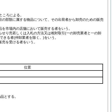
ところによる。
目の部類に属する物品について、その出荷者から卸売のための販売
品を市場内の店舗において販売する者をいう。
らせり売若しくは入札の方法又は相対取引
(一の卸売業者と一の卸
できる者
(仲卸業者を除く。)
をいう。
販売を受ける者をいう。
位置
物品とする。