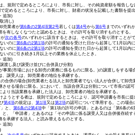
は、規則で定めるところにより、市長に対し、その純資産額を報告しな
則で定めるところにより、市長に対し、財産の状況を記載した書類を提
・追加)
取消し)
卸売業者が
第6条の2第4項第2号
若しくは
第4号
から
第6号
までのいずれ
用を有しなくなつたと認めるときは、その許可を取り消すものとする。
者が
次の各号
のいずれかに該当するときは、その許可を取り消すことが
ないのに
第6条の2第1項
の許可の通知を受けた日から起算して1月以内
ないのに
第6条の2第1項
の許可の通知を受けた日から起算して1月以内
ないのに引き続き1月以上その業務を休止したとき。
・追加)
の譲渡し及び譲受け並びに合併及び分割)
が事業
(市場における卸売の業務に係るものに限る。)
の譲渡しをする場
は、譲受人は、卸売業者の地位を承継する。
人の合併の場合
(卸売業者たる法人と卸売業者でない法人が合併して卸売
継させる場合に限る。)
において、当該合併又は分割について市長の認可
により当該業務を承継した法人は、卸売業者の地位を承継する。
けようとする者は、規則で定めるところにより、認可申請書を市長に提
び
第4項
の規定は、
第1項
又は
第2項
の認可について準用する。
この場合
可」と、
第6条の2第4項
中「第1項の許可の申請」とあるのは「第6条の6
」と、「申請者」とあるのは「その申請に係る譲受人又は合併後存続す
務を承継する法人」と読み替えるものとする。
・追加)
)