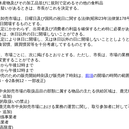
水産物及びその加工品並びに規則で定めるその他の食料品
に疑いがあるときは、市長がこれを決定する。
央卸売市場は、日曜日及び国民の祝日に関する法律
(昭和23年法律第178号
日開場するものとする。
規定にかかわらず、出荷者及び消費者の利益を確保するため特に必要が
きは、休日以外の日に開場しないことができる。
規定により休日に開場し、又は休日以外の日に開場しないこととしよう
食習慣、購買慣習等を十分考慮してするものとする。
は、市場ごとに、次に掲げるとおりとする。
ただし、市長は、市場の業
変更することができる。
から午後12時まで
から午後12時まで
卸売のための販売開始時刻及び販売終了時刻は、
前項
の開場の時間の範
24・令2条例12・一部改正)
中央卸売市場の取扱品目の部類に属する物品の主たる供給区域は、鹿児
・追加)
的取扱いの禁止)
鹿児島市中央卸売市場における業務の運営に関し、取引参加者に対して
・追加)
関係事業者
売業者
高限度)