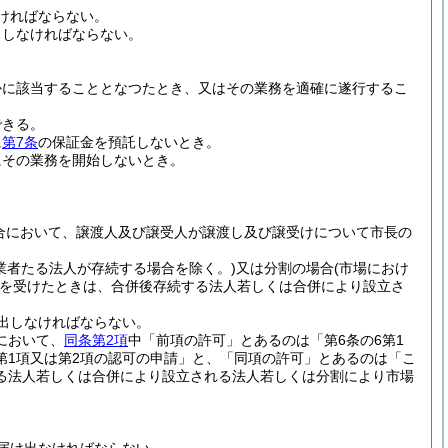
ければならない。
出しなければならない。
かに該当することとなつたとき、又はその業務を適確に遂行するこ
できる。
に
第7条
の保証金を預託しないとき。
にその業務を開始しないとき。
合において、譲渡人及び譲受人が譲渡し及び譲受けについて市長の
業者たる法人が存続する場合を除く。)
又は分割の場合
(市場におけ
を受けたときは、合併後存続する法人若しくは合併により設立さ
出しなければならない。
において、
同条第2項
中「前項の許可」とあるのは「第6条の6第1
第1項又は第2項の認可の申請」と、「同項の許可」とあるのは「こ
る法人若しくは合併により設立される法人若しくは分割により市場