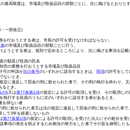
数の最高限度は、市場及び取扱品目の部類ごとに、次に掲げるとおりと
24・一部改正)
務を行おうとする者は、市長の許可を受けなければならない。
前条
の市場及び取扱品目の部類ごとに行う。
けようとする者は、規則で定めるところにより、次に掲げる事項を記載
資の額及び役員の氏名
卸売の業務を行おうとする市場及び取扱品目
許可の申請が
次の各号
のいずれかに該当するときは、
同項
の許可をして
でないとき。
規定に違反して罰金の刑に処せられた者で、その刑の執行を終わり、又
あるとき。
条の5
又は
第77条第1項
の規定による許可の取消しを受け、その取消しの
を執行する役員のうちに次のいずれかに該当する者があるとき。
権を得ない者
の刑に処せられた者又は法の規定に違反して罰金の刑に処せられた者で
算して3年を経過しないもの
は
第77条第1項
の規定による許可の取消しを受けた法人にその処分を受
当該事項の発生を防止するため相当の努力をした者でその旨を疎明したも