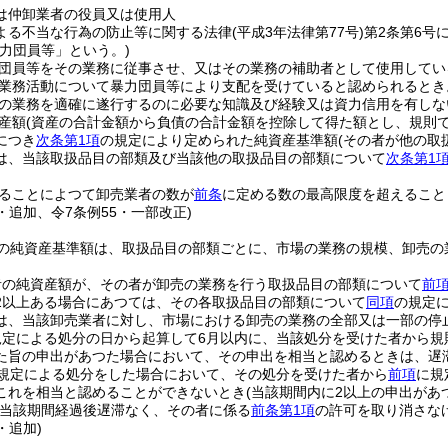
は仲卸業者の役員又は使用人
よる不当な行為の防止等に関する法律
(平成3年法律第77号)
第2条第6号
暴力団員等」という。)
団員等をその業務に従事させ、又はその業務の補助者として使用してい
業務活動について暴力団員等により支配を受けていると認められるとき
の業務を適確に遂行するのに必要な知識及び経験又は資力信用を有しな
産額
(資産の合計金額から負債の合計金額を控除して得た額とし、規則
につき
次条第1項
の規定により定められた純資産基準額
(その者が他の取
は、当該取扱品目の部類及び当該他の取扱品目の部類について
次条第1
ることによつて卸売業者の数が
前条
に定める数の最高限度を超えること
2・追加、令7条例55・一部改正)
の純資産基準額は、取扱品目の部類ごとに、市場の業務の規模、卸売の
者の純資産額が、その者が卸売の業務を行う取扱品目の部類について
前
2以上ある場合にあつては、その各取扱品目の部類について
同項
の規定
は、当該卸売業者に対し、市場における卸売の業務の全部又は一部の停
規定による処分の日から起算して6月以内に、当該処分を受けた者から規
た旨の申出があつた場合において、その申出を相当と認めるときは、遅
規定による処分をした場合において、その処分を受けた者から
前項
に規
これを相当と認めることができないとき
(当該期間内に2以上の申出が
当該期間経過後遅滞なく、その者に係る
前条第1項
の許可を取り消さな
・追加)