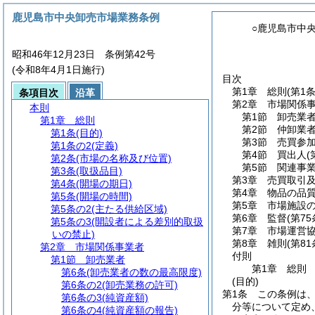
鹿児島市中央卸売市場業務条例
○鹿児島市中
昭和46年12月23日 条例第42号
(令和8年4月1日施行)
目次
第1章
総則
(第1
条項目次
沿革
第2章
市場関係
本則
第1節
卸売業
第1章
総則
第2節
仲卸業
第1条
(目的)
第3節
売買参
第1条の2
(定義)
第4節
買出人
(
第2条
(市場の名称及び位置)
第5節
関連事
第3条
(取扱品目)
第3章
売買取引
第4条
(開場の期日)
第4章
物品の品
第5条
(開場の時間)
第5章
市場施設
第5条の2
(主たる供給区域)
第6章
監督
(第7
第5条の3
(開設者による差別的取扱
第7章
市場運営
いの禁止)
第8章
雑則
(第8
第2章
市場関係事業者
付則
第1節
卸売業者
第1章
総則
第6条
(卸売業者の数の最高限度)
(目的)
第6条の2
(卸売業務の許可)
第1条
この条例は
第6条の3
(純資産額)
分等について定め
第6条の4
(純資産額の報告)