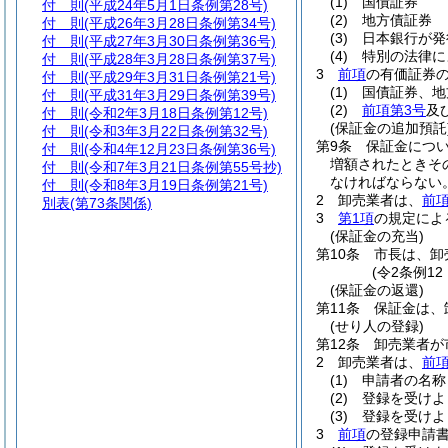
(1)
国債証券
付 則
(平成24年5月1日条例第28号)
(2)
地方債証券
付 則
(平成26年3月28日条例第34号)
(3)
日本銀行が発
付 則
(平成27年3月30日条例第36号)
(4)
特別の法律に
付 則
(平成28年3月28日条例第37号)
3
前項
の有価証券
付 則
(平成29年3月31日条例第21号)
(1)
国債証券、地
付 則
(平成31年3月29日条例第39号)
(2)
前項第3号
及
付 則
(令和2年3月18日条例第12号)
(保証金の追加預託
付 則
(令和3年3月22日条例第32号)
第9条
保証金につ
付 則
(令和4年12月23日条例第36号)
増額されたときそ
付 則
(令和7年3月21日条例第55号抄)
なければならない
付 則
(令和8年3月19日条例第21号)
2
卸売業者は、
前
別表
(第73条関係)
3
第1項
の規定によ
(保証金の充当)
第10条
市長は、卸
(令2条例1
(保証金の返還)
第11条
保証金は、
(せり人の登録)
第12条
卸売業者が
2
卸売業者は、
前
(1)
申請者の名称
(2)
登録を受けよ
(3)
登録を受けよ
3
前項
の登録申請