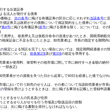
行する出資証券
よる法人が発行する債券
の価格は、
次の各号
に掲げる有価証券の区分に応じそれぞれ
当該各号
に
方債証券又は政府がその債務について保証契約をした債券については、
び
第4号
に掲げる有価証券
(
前号
に掲げる債券を除く。)
については、その額
)
いて差押え、仮差押え又は仮処分命令の送達があつたとき、国税滞納処
の他保証金に不足を生じたときは、卸売業者は、市長の指定する期間内
。
項
の規定による預託を完了しない場合においては、指定期間経過後その
る預託については、
前条第2項
及び
第3項
の規定を準用する。
売業者が使用料、保管料その他市場に関して市に納付すべき金額の納付
2・一部改正)
卸売業者がその資格を失つた日から起算して60日を経過した後でなけ
市場において行う卸売のせり人は、その者について当該卸売業者が市長
項
の登録を受けようとするときは、次に掲げる事項を記載した登録申請
うとするせり人の氏名及び住所
うとするせり人がせりを行う市場及び取扱品目の部類
書には、次に掲げる書類を添付しなければならない。