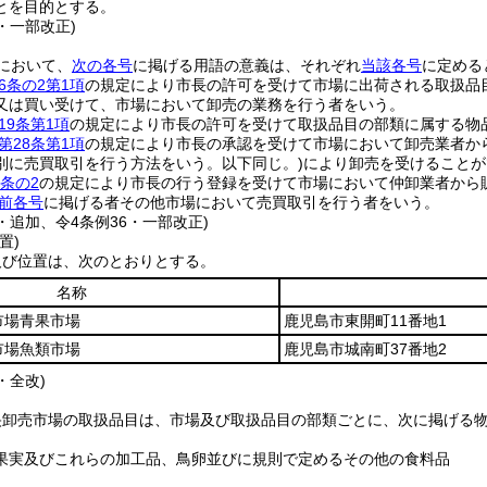
とを目的とする。
2・一部改正)
において、
次の各号
に掲げる用語の意義は、それぞれ
当該各号
に定める
6条の2第1項
の規定により市長の許可を受けて市場に出荷される取扱品
又は買い受けて、市場において卸売の業務を行う者をいう。
19条第1項
の規定により市長の許可を受けて取扱品目の部類に属する物
第28条第1項
の規定により市長の承認を受けて市場において卸売業者か
別に売買取引を行う方法をいう。以下同じ。)
により卸売を受けることが
0条の2
の規定により市長の行う登録を受けて市場において仲卸業者から
前各号
に掲げる者その他市場において売買取引を行う者をいう。
2・追加、令4条例36・一部改正)
置)
及び位置は、次のとおりとする。
名称
市場青果市場
鹿児島市東開町11番地1
市場魚類市場
鹿児島市城南町37番地2
・全改)
央卸売市場の取扱品目は、市場及び取扱品目の部類ごとに、次に掲げる
果実及びこれらの加工品、鳥卵並びに規則で定めるその他の食料品