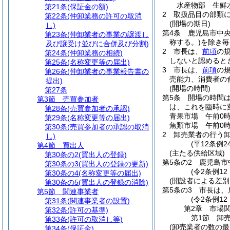
水産物部 生鮮
第21条
(保証金の額)
2
取扱品目の部類
第22条
(仲卸業務の許可の取消
(開場の期日)
し)
第4条
鹿児島市中
第23条
(仲卸業者の事業の譲渡し
称する。)
を除き毎
及び譲受け並びに合併及び分割)
2
市長は、
前項
の
第24条
(仲卸業務の相続)
しないと認めると
第25条
(名称変更等の届出)
3
市長は、
前項
の
第26条
(仲卸業者の事業報告書の
売能力、消費者の
提出)
(開場の時間)
第27条
第5条
開場の時間
第3節
売買参加者
は、これを臨時に
第28条
(売買参加者の承認)
青果市場 午前0時
第29条
(名称変更等の届出)
魚類市場 午前0時
第30条
(売買参加者の承認の取消
2
卸売業者の行う
し)
(平12条例
第4節
買出人
(主たる供給区域)
第30条の2
(買出人の登録)
第5条の2
鹿児島市
第30条の3
(買出人の登録の更新)
(令2条例12
第30条の4
(名称変更等の届出)
(開設者による差別
第30条の5
(買出人の登録の消除)
第5条の3
市長は、
第5節
関連事業者
(令2条例12
第31条
(関連事業者の設置)
第2章
市場
第32条
(許可の基準)
第1節
卸
第33条
(許可の取消し等)
(卸売業者の数の最
第34条
(保証金)