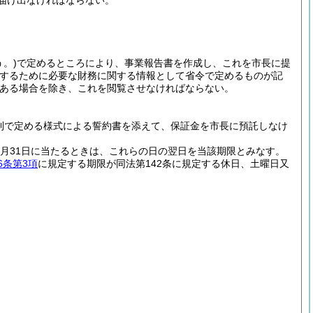
届け出なければならない。
。)
で定めるところにより、事業報告書を作成し、これを市長に提
保するために必要な財務に関する情報として省令で定めるものが記
ある場合を除き、これを閲覧させなければならない。
則で定める様式による誓約書を添えて、保証金を市長に預託しなけ
12月31日に当たるときは、これらの日の翌日を当該期限とみなす。
6条第3項
に規定する期限が同法第142条に規定する休日、土曜日又