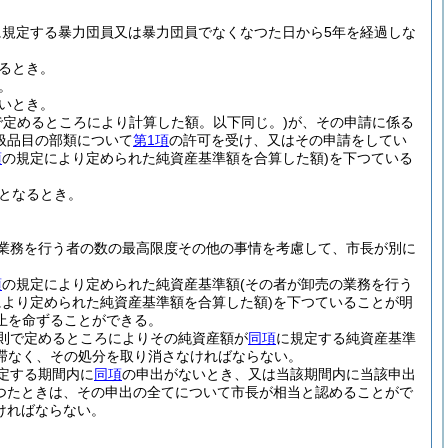
に規定する暴力団員又は暴力団員でなくなつた日から5年を経過しな
るとき。
。
いとき。
で定めるところにより計算した額。以下同じ。)
が、その申請に係る
扱品目の部類について
第1項
の許可を受け、又はその申請をしてい
項
の規定により定められた純資産基準額を合算した額)
を下つている
となるとき。
業務を行う者の数の最高限度その他の事情を考慮して、市長が別に
項
の規定により定められた純資産基準額
(その者が卸売の業務を行う
により定められた純資産基準額を合算した額)
を下つていることが明
止を命ずることができる。
則で定めるところによりその純資産額が
同項
に規定する純資産基準
滞なく、その処分を取り消さなければならない。
定する期間内に
同項
の申出がないとき、又は当該期間内に当該申出
あつたときは、その申出の全てについて市長が相当と認めることがで
ければならない。