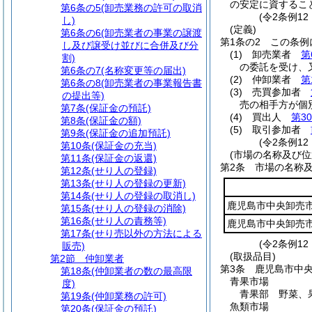
の安定に資するこ
第6条の5
(卸売業務の許可の取消
(令2条例1
し)
(定義)
第6条の6
(卸売業者の事業の譲渡
第1条の2
この条例
し及び譲受け並びに合併及び分
(1)
卸売業者
第
割)
の委託を受け、
第6条の7
(名称変更等の届出)
(2)
仲卸業者
第
第6条の8
(卸売業者の事業報告書
(3)
売買参加者
の提出等)
売の相手方が個
第7条
(保証金の預託)
(4)
買出人
第3
第8条
(保証金の額)
(5)
取引参加者
第9条
(保証金の追加預託)
(令2条例1
第10条
(保証金の充当)
(市場の名称及び位
第11条
(保証金の返還)
第2条
市場の名称
第12条
(せり人の登録)
第13条
(せり人の登録の更新)
第14条
(せり人の登録の取消し)
鹿児島市中央卸売
第15条
(せり人の登録の消除)
第16条
(せり人の責務等)
鹿児島市中央卸売
第17条
(せり売以外の方法による
(令2条例12
販売)
(取扱品目)
第2節
仲卸業者
第3条
鹿児島市中
第18条
(仲卸業者の数の最高限
青果市場
度)
青果部 野菜、
第19条
(仲卸業務の許可)
魚類市場
第20条
(保証金の預託)