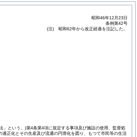
昭和46年12月23日
条例第42号
(注) 昭和62年から改正経過を注記した。
「法」という。)
第4条第4項に規定する事項及び施設の使用、監督処
の適正化とその生産及び流通の円滑化を図り、もつて市民等の生活