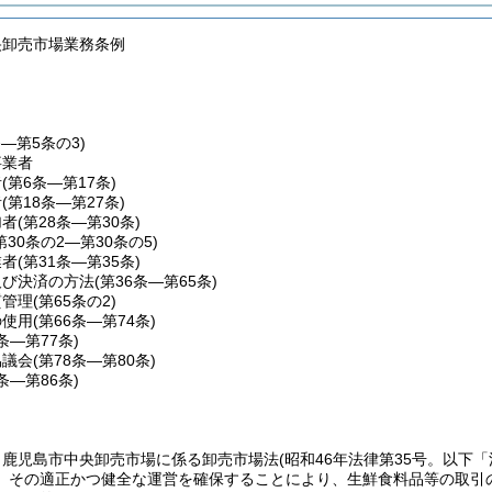
央卸売市場業務条例
条―第5条の3)
事業者
者
(第6条―第17条)
者
(第18条―第27条)
加者
(第28条―第30条)
第30条の2―第30条の5)
業者
(第31条―第35条)
及び決済の方法
(第36条―第65条)
質管理
(第65条の2)
の使用
(第66条―第74条)
5条―第77条)
協議会
(第78条―第80条)
1条―第86条)
、鹿児島市中央卸売市場に係る卸売市場法
(昭和46年法律第35号。以下
、その適正かつ健全な運営を確保することにより、生鮮食料品等の取引