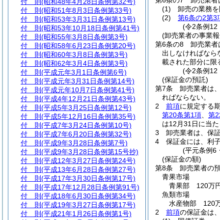
第6条の7
卸売業者
付 則
(昭和48年4月28日条例第32号)
(1)
卸売の業務を
付 則
(昭和51年8月3日条例第33号)
(2)
第6条の2第3
付 則
(昭和53年3月31日条例第13号)
(令2条例12
付 則
(昭和53年10月18日条例第41号)
(卸売業者の事業報
付 則
(昭和55年3月8日条例第3号)
第6条の8
卸売業者
付 則
(昭和58年6月23日条例第20号)
出しなければなら
付 則
(昭和60年3月8日条例第3号)
載された部分に限
付 則
(昭和62年3月4日条例第3号)
(令2条例12
付 則
(平成元年3月1日条例第6号)
(保証金の預託)
付 則
(平成元年3月31日条例第14号)
第7条
卸売業者は
付 則
(平成元年10月7日条例第41号)
ればならない。
付 則
(平成4年12月21日条例第43号)
2
前項
に規定する
付 則
(平成5年3月25日条例第12号)
第20条第1項
、
第2
付 則
(平成5年12月16日条例第35号)
は12月31日に当
付 則
(平成7年3月24日条例第10号)
3
卸売業者は、保
付 則
(平成7年6月20日条例第32号)
4
保証金には、利
付 則
(平成9年3月28日条例第7号)
(平元条例6
付 則
(平成9年3月28日条例第15号抄)
(保証金の額)
付 則
(平成12年3月27日条例第24号)
第8条
卸売業者の
付 則
(平成13年6月28日条例第27号)
青果市場
付 則
(平成17年3月30日条例第17号)
青果部 120万円
付 則
(平成17年12月28日条例第91号)
魚類市場
付 則
(平成18年6月30日条例第34号)
水産物部 120万
付 則
(平成19年3月27日条例第17号)
2
前項
の保証金は
付 則
(平成21年1月26日条例第1号)