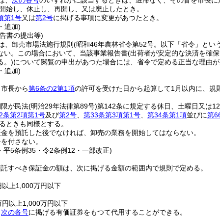
は、
次の各号
のいずれかに該当するときは、遅滞なく、その旨を市長に
開始し、休止し、再開し、又は廃止したとき。
項第1号
又は
第2号
に掲げる事項に変更があつたとき。
・追加)
告書の提出等)
は、卸売市場法施行規則
(昭和46年農林省令第52号。以下「省令」という
ない。
この場合において、当該事業報告書
(出荷者が安定的な決済を確
る。)
について閲覧の申出があつた場合には、省令で定める正当な理由が
・追加)
、市長から
第6条の2第1項
の許可を受けた日から起算して1月以内に、規
期限が民法
(明治29年法律第89号)
第142条に規定する休日、土曜日又は
2条第2項第1号
及び
第2号
、
第33条第3項第1号
、
第34条第1項
並びに
第6
たるときも同様とする。
証金を預託した後でなければ、卸売の業務を開始してはならない。
子を付さない。
・平5条例35・令2条例12・一部改正)
預託すべき保証金の額は、次に掲げる金額の範囲内で規則で定める。
以上1,000万円以下
円以上1,000万円以下
、
次の各号
に掲げる有価証券をもつて代用することができる。