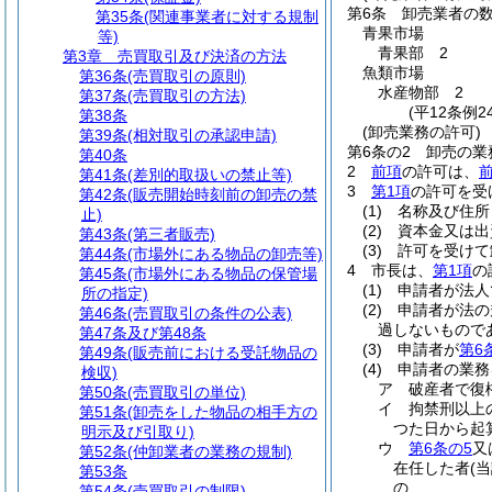
第6条
卸売業者の
第35条
(関連事業者に対する規制
青果市場
等)
青果部 2
第3章
売買取引及び決済の方法
魚類市場
第36条
(売買取引の原則)
水産物部 2
第37条
(売買取引の方法)
(平12条例
第38条
(卸売業務の許可)
第39条
(相対取引の承認申請)
第6条の2
卸売の業
第40条
2
前項
の許可は、
第41条
(差別的取扱いの禁止等)
3
第1項
の許可を受
第42条
(販売開始時刻前の卸売の禁
(1)
名称及び住所
止)
(2)
資本金又は出
第43条
(第三者販売)
(3)
許可を受けて
第44条
(市場外にある物品の卸売等)
4
市長は、
第1項
の
第45条
(市場外にある物品の保管場
(1)
申請者が法人
所の指定)
(2)
申請者が法の
第46条
(売買取引の条件の公表)
過しないもので
第47条及び第48条
(3)
申請者が
第6
第49条
(販売前における受託物品の
(4)
申請者の業務
検収)
ア
破産者で復
第50条
(売買取引の単位)
イ
拘禁刑以上
第51条
(卸売をした物品の相手方の
つた日から起
明示及び引取り)
ウ
第6条の5
又
第52条
(仲卸業者の業務の規制)
在任した者
(
第53条
の
第54条
(売買取引の制限)