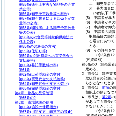
エ
卸売業者又
第55条
(衛生上有害な物品等の売買
オ
暴力団員に
禁止等)
い者
(以下「
第56条
(卸売予定数量等の報告)
(5)
申請者が暴力
第57条
(卸売業者による卸売予定数
(6)
申請者がその
量等の公表)
(7)
申請者が卸売
第58条
(開設者による卸売予定数量
(8)
申請者の純資
等の公表)
取扱品目の部類
第58条の2
(食品等持続的供給法に
る場合にあつて
係る公表)
とき。
第58条の3
(決済の方法)
(9)
その許可をす
第59条
(仕切り等)
(令2条例1
第59条の2
(出荷者への買受代金の
(純資産額)
支払義務)
第6条の3
卸売業者
第60条
(委託手数料の率)
定める。
第61条
2
市長は、卸売業
第62条
(出荷奨励金の交付)
取扱品目の部類が
第63条
(買受代金の支払義務)
らかとなつたとき
第64条
(卸売代金の変更の禁止)
3
市長は、
前項
の
第65条
(完納奨励金の交付)
額以上の額となつ
第4章
物品の品質管理
4
市長は、
第2項
の
第65条の2
があつても市長が
第5章
市場施設の使用
きないとき。)
は、
第66条
(施設の使用指定)
(令2条例12
第67条
(用途変更、転貸等の禁止)
(純資産額の報告)