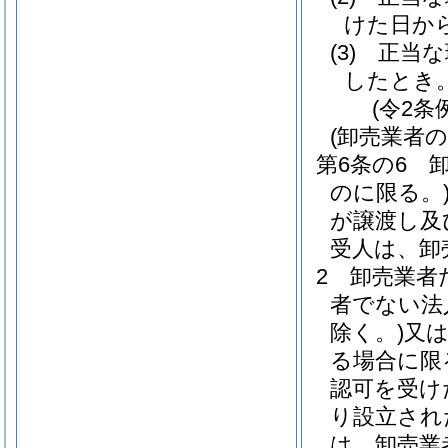
けた日か
(3)
正当な
したとき
(令2条
(卸売業者
第6条の6
のに限る。
が譲渡し及
受人は、卸
2
卸売業者
者でない法
除く。)
又
る場合に限
認可を受け
り設立され
は、卸売業