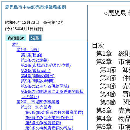
鹿児島市中央卸売市場業務条例
○鹿児島
昭和46年12月23日 条例第42号
(令和8年4月1日施行)
条項目次
沿革
目次
本則
第1章
総則
第1章
総
第1条
(目的)
第1条の2
(定義)
第2章
市
第2条
(市場の名称及び位置)
第1節
卸
第3条
(取扱品目)
第4条
(開場の期日)
第2節
仲
第5条
(開場の時間)
第3節
売
第5条の2
(主たる供給区域)
第5条の3
(開設者による差別的取扱
第4節
買
いの禁止)
第5節
関
第2章
市場関係事業者
第1節
卸売業者
第3章
売
第6条
(卸売業者の数の最高限度)
第4章
物
第6条の2
(卸売業務の許可)
第6条の3
(純資産額)
第5章
市
第6条の4
(純資産額の報告)