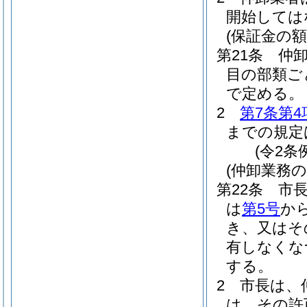
開始しては
(保証金の額
第21条
仲
目の部類ご
で定める。
2
第7条第4
までの規定
(令2条
(仲卸業務
第22条
市
は
第5号
か
き、又はそ
有しなくな
する。
2
市長は、
は、その許