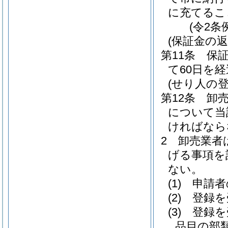
に充てるこ
(令2条
(保証金の返
第11条
保
て60日を
(せり人の登
第12条
卸
について当
ければなら
2
卸売業者
げる事項を
ない。
(1)
申請者
(2)
登録を
(3)
登録を
品目の部