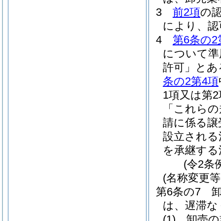
3
前2項
の
により、認
4
第6条の2
について準
許可」とあ
条の2第4項
1項又は第
「これらの
請に係る譲
設立される
を承継する
(令2条
(名称変更等
第6条の7
は、遅滞な
(1)
卸売の