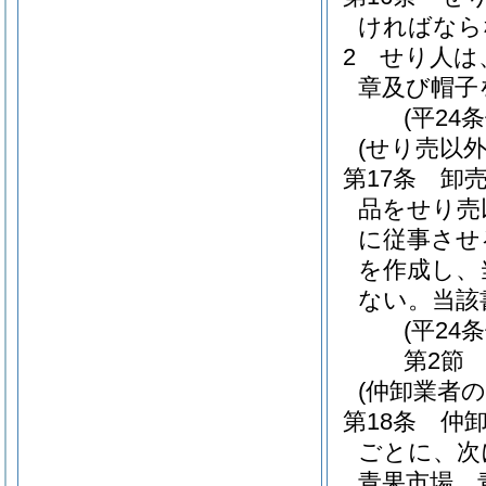
ければなら
2
せり人は
章及び帽子
(平24
(せり売以
第17条
卸
品をせり売
に従事させ
を作成し、
ない。
当該
(平24
第2節
(仲卸業者
第18条
仲
ごとに、次
青果市場 