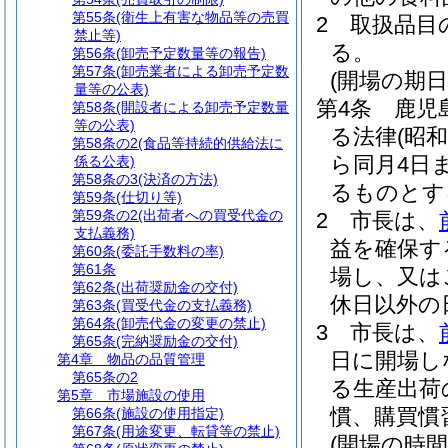
第55条
(衛生上有害な物品等の売買
2
取扱品目
禁止等)
る。
第56条
(卸売予定数量等の報告)
第57条
(卸売業者による卸売予定数
(開場の期日
量等の公表)
第4条
鹿児
第58条
(開設者による卸売予定数量
等の公表)
る法律
(昭和
第58条の2
(食品等持続的供給法に
ら同月4日
係る公表)
第58条の3
(決済の方法)
るものとす
第59条
(仕切り等)
第59条の2
(出荷者への買受代金の
2
市長は、
支払義務)
益を確保す
第60条
(委託手数料の率)
第61条
場し、又は
第62条
(出荷奨励金の交付)
休日以外の
第63条
(買受代金の支払義務)
第64条
(卸売代金の変更の禁止)
3
市長は、
第65条
(完納奨励金の交付)
日に開場し
第4章
物品の品質管理
第65条の2
る生産出荷
第5章
市場施設の使用
慣、購買慣
第66条
(施設の使用指定)
第67条
(用途変更、転貸等の禁止)
(開場の時間