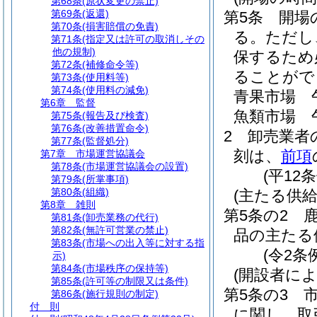
第68条
(原状変更の禁止)
第69条
(返還)
第5条
開場
第70条
(損害賠償の免責)
る。
ただし
第71条
(指定又は許可の取消しその
他の規制)
保するため
第72条
(補修命令等)
ることがで
第73条
(使用料等)
第74条
(使用料の減免)
青果市場 
第6章
監督
魚類市場 
第75条
(報告及び検査)
第76条
(改善措置命令)
2
卸売業者
第77条
(監督処分)
刻は、
前項
第7章
市場運営協議会
第78条
(市場運営協議会の設置)
(平12
第79条
(所掌事項)
第80条
(組織)
(主たる供給
第8章
雑則
第5条の2
第81条
(卸売業務の代行)
第82条
(無許可営業の禁止)
品の主たる
第83条
(市場への出入等に対する指
(令2条
示)
第84条
(市場秩序の保持等)
(開設者に
第85条
(許可等の制限又は条件)
第5条の3
第86条
(施行規則の制定)
付 則
に関し、取