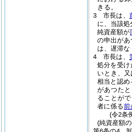
きる。
3
市長は、
に、当該処
純資産額が
の申出があ
は、遅滞な
4
市長は、
処分を受け
いとき、又
相当と認め
があつたと
ることがで
者に係る
前
(令2条
(純資産額の
第6条の4