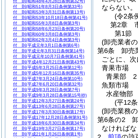
付 則
(昭和48年4月28日条例第32号)
ならない。
付 則
(昭和51年8月3日条例第33号)
付 則
(昭和53年3月31日条例第13号)
(令2条
付 則
(昭和53年10月18日条例第41号)
付 則
(昭和55年3月8日条例第3号)
第2章
付 則
(昭和58年6月23日条例第20号)
第1節
付 則
(昭和60年3月8日条例第3号)
付 則
(昭和62年3月4日条例第3号)
(卸売業者
付 則
(平成元年3月1日条例第6号)
第6条
卸売
付 則
(平成元年3月31日条例第14号)
付 則
(平成元年10月7日条例第41号)
ごとに、次
付 則
(平成4年12月21日条例第43号)
青果市場
付 則
(平成5年3月25日条例第12号)
付 則
(平成5年12月16日条例第35号)
青果部 2
付 則
(平成7年3月24日条例第10号)
魚類市場
付 則
(平成7年6月20日条例第32号)
付 則
(平成9年3月28日条例第7号)
水産物部 
付 則
(平成9年3月28日条例第15号抄)
付 則
(平成12年3月27日条例第24号)
(平12
付 則
(平成13年6月28日条例第27号)
(卸売業務の
付 則
(平成17年3月30日条例第17号)
付 則
(平成17年12月28日条例第91号)
第6条の2
付 則
(平成18年6月30日条例第34号)
なければな
付 則
(平成19年3月27日条例第17号)
付 則
(平成21年1月26日条例第1号)
2
前項
の許