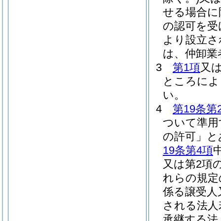
せる場合に
の認可を受
より設立さ
は、仲卸業
3
第1項
又
ところによ
い。
4
第19条第
ついて準用
の許可」と
19条第4項
又は第2項
れらの規定
係る譲受人
される法人
承継する法