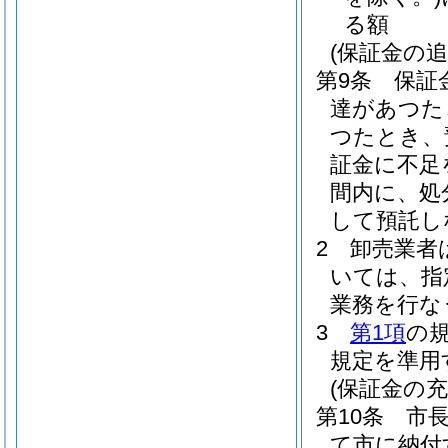
る額
(保証金の追
第9条
保証
達があつた
つたとき、
証金に不足
間内に、処
して預託し
2
卸売業者
いては、指
業務を行な
3
第1項
の
規定を準用
(保証金の充
第10条
市
て市に納付