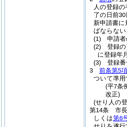
人の登録の
了の日前3
新申請書に
ばならない
(1)
申請者
(2)
登録の
に登録年
(3)
登録番
3
前条第5
ついて準用
(平7条
改正)
(せり人の
第14条
市
しくは
第6
せりを遂行