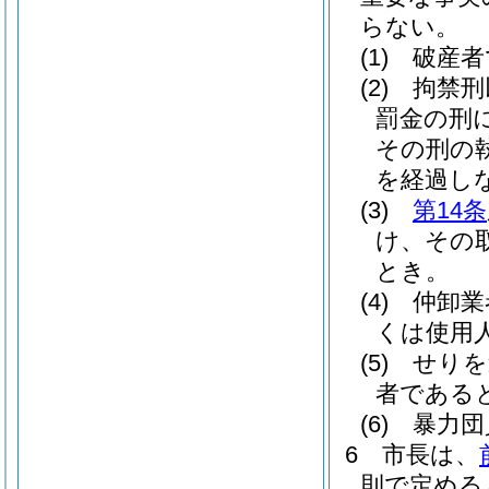
らない。
(1)
破産者
(2)
拘禁刑
罰金の刑
その刑の
を経過し
(3)
第14条
け、その
とき。
(4)
仲卸業
くは使用
(5)
せりを
者である
(6)
暴力団
6
市長は、
則で定める