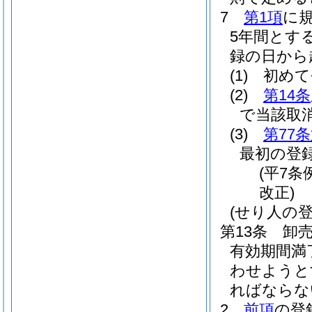
7
第1項
に
5年間とす
録の日から
(1)
初めて
(2)
第14条
で当該取
(3)
第77
最初の登
(平7条
改正)
(せり人の登
第13条
卸
有効期間満
わせようと
ればならな
2
前項
の登