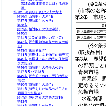
(令2条
第35条
(関連事業者に対する規制
等)
(市場の名称
第3章
売買取引及び決済の方法
第2条
市場
第36条
(売買取引の原則)
第37条
(売買取引の方法)
第38条
名
第39条
(相対取引の承認申請)
鹿児島市中央卸売
第40条
第41条
(差別的取扱いの禁止等)
鹿児島市中央卸売
第42条
(販売開始時刻前の卸売の禁
(令2条
止)
第43条
(第三者販売)
(取扱品目)
第44条
(市場外にある物品の卸売等)
第3条
鹿児
第45条
(市場外にある物品の保管場
所の指定)
の部類ごと
第46条
(売買取引の条件の公表)
青果市場
第47条及び第48条
第49条
(販売前における受託物品の
青果部 
検収)
定めるその
第50条
(売買取引の単位)
第51条
(卸売をした物品の相手方の
魚類市場
明示及び引取り)
第52条
(仲卸業者の業務の規制)
水産物部
第53条
の他の食料
第54条
(売買取引の制限)