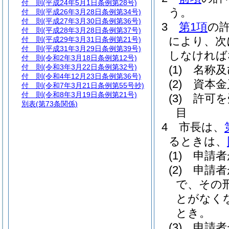
付 則
(平成24年5月1日条例第28号)
う。
付 則
(平成26年3月28日条例第34号)
付 則
(平成27年3月30日条例第36号)
3
第1項
の
付 則
(平成28年3月28日条例第37号)
により、次
付 則
(平成29年3月31日条例第21号)
付 則
(平成31年3月29日条例第39号)
しなければ
付 則
(令和2年3月18日条例第12号)
付 則
(令和3年3月22日条例第32号)
(1)
名称及
付 則
(令和4年12月23日条例第36号)
(2)
資本金
付 則
(令和7年3月21日条例第55号抄)
付 則
(令和8年3月19日条例第21号)
(3)
許可を
別表
(第73条関係)
目
4
市長は、
るときは、
(1)
申請者
(2)
申請者
で、その
とがなく
とき。
(3)
申請者