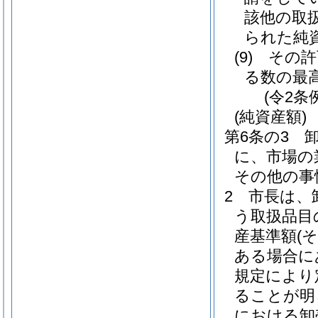
該他の取
られた純
(9)
その許
る数の最
(令2条
(純資産額)
第6条の3
に、市場の
その他の事
2
市長は、
う取扱品目
産基準額
(
ある場合に
規定により
ることが明
における卸