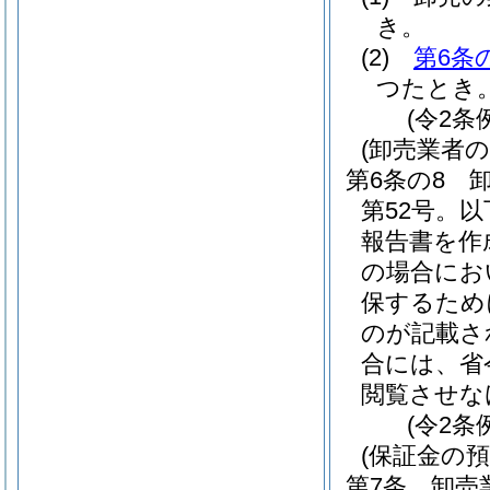
き。
(2)
第6条
つたとき
(令2条
(卸売業者
第6条の8
第52号。
報告書を作
の場合にお
保するため
のが記載さ
合には、省
閲覧させな
(令2条
(保証金の預
第7条
卸売