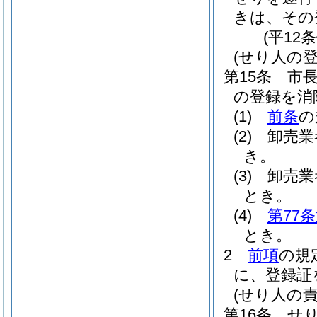
きは、その
(平12
(せり人の登
第15条
市
の登録を消
(1)
前条
の
(2)
卸売業
き。
(3)
卸売業
とき。
(4)
第77
とき。
2
前項
の規
に、登録証
(せり人の責
第16条
せ