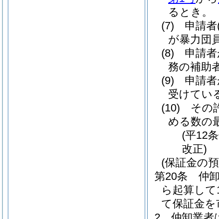
るとき。
(7)
申請者
が暴力団
(8)
申請者
務の補助
(9)
申請者
受けてい
(10)
その
める数の
(平12
改正)
(保証金の預
第20条
仲
ら起算して
て保証金を
2
仲卸業者