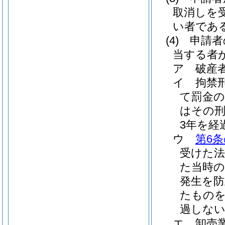
取消しを
い者であ
(4)
申請者
当する者
ア
破産
イ
拘禁
て罰金
はその
3年を経
ウ
第6条
受けた
た当時の
発生を
たものを
過しな
エ
卸売