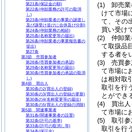
(1)
卸売
第21条
(保証金の額)
第22条
(仲卸業務の許可の取消
けて市場
し)
第23条
(仲卸業者の事業の譲渡し
て、その
及び譲受け並びに合併及び分割)
買い受け
第24条
(仲卸業務の相続)
第25条
(名称変更等の届出)
(2)
仲卸
第26条
(仲卸業者の事業報告書の
て取扱品
提出)
第27条
する者を
第3節
売買参加者
(3)
売買
第28条
(売買参加者の承認)
第29条
(名称変更等の届出)
て市場に
第30条
(売買参加者の承認の取消
は相対取
し)
第4節
買出人
取引を行
第30条の2
(買出人の登録)
第30条の3
(買出人の登録の更新)
とができ
第30条の4
(名称変更等の届出)
(4)
買出
第30条の5
(買出人の登録の消除)
第5節
関連事業者
て市場に
第31条
(関連事業者の設置)
(5)
取引
第32条
(許可の基準)
第33条
(許可の取消し等)
取引を行
第34条
(保証金)