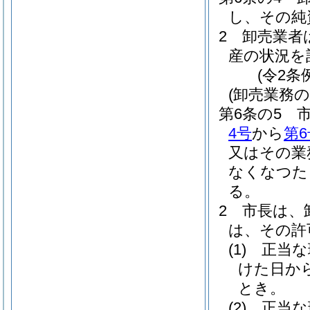
し、その純
2
卸売業者
産の状況を
(令2条
(卸売業務
第6条の5
4号
から
第6
又はその業
なくなつた
る。
2
市長は、
は、その許
(1)
正当な
けた日か
とき。
(2)
正当な