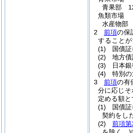
青果部 1
魚類市場
水産物部 
2
前項
の保
することが
(1)
国債証
(2)
地方債
(3)
日本銀
(4)
特別の
3
前項
の有
分に応じそ
定める額と
(1)
国債証
契約をし
(2)
前項第
を除く。)