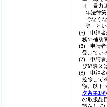
オ
暴力
年法律第7
でなくな
等」とい
(5)
申請者
務の補助
(6)
申請者
受けてい
(7)
申請者
び経験又
(8)
申請者
控除して
額。以下同
次条第1項
の取扱品
請をして