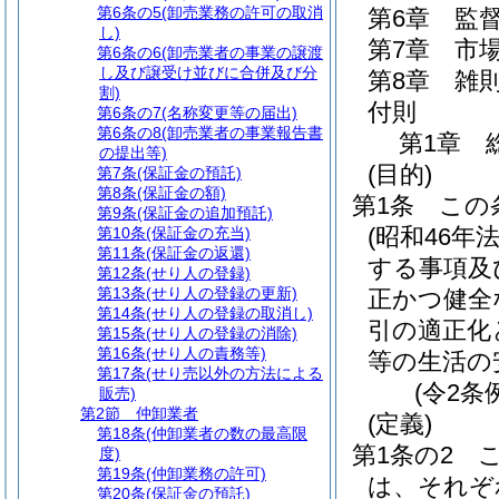
第6条の5
(卸売業務の許可の取消
第6章
監
し)
第7章
市
第6条の6
(卸売業者の事業の譲渡
し及び譲受け並びに合併及び分
第8章
雑
割)
付則
第6条の7
(名称変更等の届出)
第6条の8
(卸売業者の事業報告書
第1章
の提出等)
(目的)
第7条
(保証金の預託)
第8条
(保証金の額)
第1条
この
第9条
(保証金の追加預託)
(昭和46年
第10条
(保証金の充当)
第11条
(保証金の返還)
する事項及
第12条
(せり人の登録)
第13条
(せり人の登録の更新)
正かつ健全
第14条
(せり人の登録の取消し)
引の適正化
第15条
(せり人の登録の消除)
第16条
(せり人の責務等)
等の生活の
第17条
(せり売以外の方法による
(令2条
販売)
第2節
仲卸業者
(定義)
第18条
(仲卸業者の数の最高限
第1条の2
度)
第19条
(仲卸業務の許可)
は、それぞ
第20条
(保証金の預託)