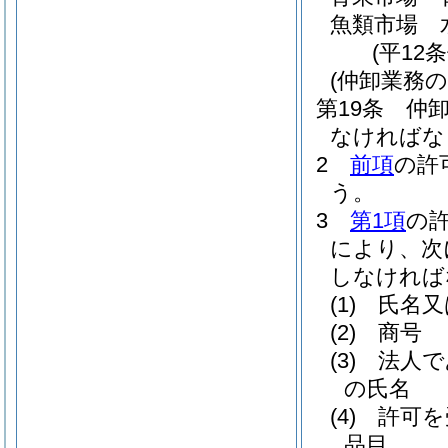
魚類市場 
(平12
(仲卸業務の
第19条
仲
なければな
2
前項
の許
う。
3
第1項
の
により、次
しなければ
(1)
氏名又
(2)
商号
(3)
法人で
の氏名
(4)
許可を
品目