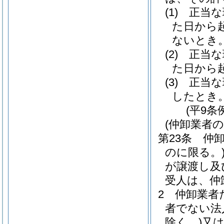
(1)
正当な
た日から
ないとき
(2)
正当な
た日から
(3)
正当な
したとき
(平9条
(仲卸業者
第23条
仲
のに限る。
が譲渡し及
受人は、仲
2
仲卸業者
者でない法
除く。)
又