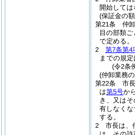
開始しては
(保証金の額
第21条
仲
目の部類ご
で定める。
2
第7条第4
までの規定
(令2条
(仲卸業務
第22条
市
は
第5号
か
き、又はそ
有しなくな
する。
2
市長は、
は、その許