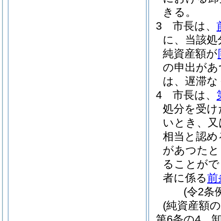
きる。
3
市長は、
に、当該処
純資産額が
の申出があ
は、遅滞な
4
市長は、
処分を受け
いとき、又
相当と認め
があつたと
ることがで
者に係る
前
(令2条
(純資産額の
第6条の4