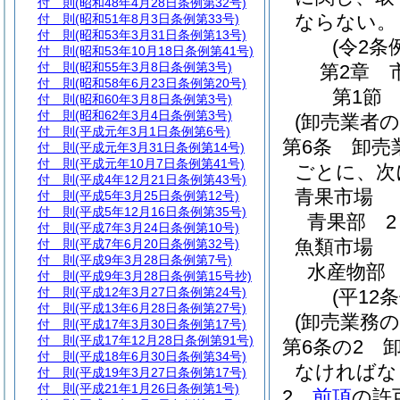
付 則
(昭和48年4月28日条例第32号)
ならない。
付 則
(昭和51年8月3日条例第33号)
付 則
(昭和53年3月31日条例第13号)
(令2条
付 則
(昭和53年10月18日条例第41号)
付 則
(昭和55年3月8日条例第3号)
第2章
付 則
(昭和58年6月23日条例第20号)
第1節
付 則
(昭和60年3月8日条例第3号)
付 則
(昭和62年3月4日条例第3号)
(卸売業者
付 則
(平成元年3月1日条例第6号)
第6条
卸売
付 則
(平成元年3月31日条例第14号)
付 則
(平成元年10月7日条例第41号)
ごとに、次
付 則
(平成4年12月21日条例第43号)
青果市場
付 則
(平成5年3月25日条例第12号)
付 則
(平成5年12月16日条例第35号)
青果部 2
付 則
(平成7年3月24日条例第10号)
魚類市場
付 則
(平成7年6月20日条例第32号)
付 則
(平成9年3月28日条例第7号)
水産物部 
付 則
(平成9年3月28日条例第15号抄)
付 則
(平成12年3月27日条例第24号)
(平12
付 則
(平成13年6月28日条例第27号)
(卸売業務の
付 則
(平成17年3月30日条例第17号)
付 則
(平成17年12月28日条例第91号)
第6条の2
付 則
(平成18年6月30日条例第34号)
なければな
付 則
(平成19年3月27日条例第17号)
付 則
(平成21年1月26日条例第1号)
2
前項
の許