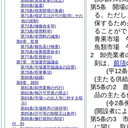
第68条
(原状変更の禁止)
第69条
(返還)
第5条
開場
第70条
(損害賠償の免責)
る。
ただし
第71条
(指定又は許可の取消しその
他の規制)
保するため
第72条
(補修命令等)
ることがで
第73条
(使用料等)
第74条
(使用料の減免)
青果市場 
第6章
監督
魚類市場 
第75条
(報告及び検査)
第76条
(改善措置命令)
2
卸売業者
第77条
(監督処分)
刻は、
前項
第7章
市場運営協議会
第78条
(市場運営協議会の設置)
(平12
第79条
(所掌事項)
第80条
(組織)
(主たる供給
第8章
雑則
第5条の2
第81条
(卸売業務の代行)
第82条
(無許可営業の禁止)
品の主たる
第83条
(市場への出入等に対する指
(令2条
示)
第84条
(市場秩序の保持等)
(開設者に
第85条
(許可等の制限又は条件)
第5条の3
第86条
(施行規則の制定)
付 則
に関し、取