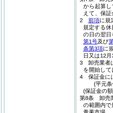
から起算し
えて、保証
2
前項
に規
規定する休
の日の翌日
第1号
及び
条第3項
に
日又は12
3
卸売業者
を開始して
4
保証金に
(平元条
(保証金の額
第8条
卸売
の範囲内で
青果市場