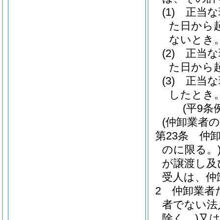
(1)
正当な
た日から
ないとき
(2)
正当な
た日から
(3)
正当な
したとき
(平9条
(仲卸業者
第23条
仲
のに限る。
が譲渡し及
受人は、仲
2
仲卸業者
者でない法
除く。)
又