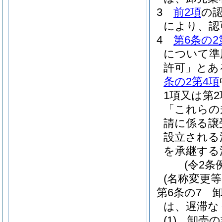
3
前2項
の
により、認
4
第6条の2
について準
許可」とあ
条の2第4項
1項又は第
「これらの
請に係る譲
設立される
を承継する
(令2条
(名称変更等
第6条の7
は、遅滞な
(1)
卸売の