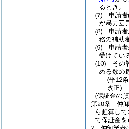
るとき。
(7)
申請者
が暴力団
(8)
申請者
務の補助
(9)
申請者
受けてい
(10)
その
める数の
(平12
改正)
(保証金の預
第20条
仲
ら起算して
て保証金を
2
仲卸業者