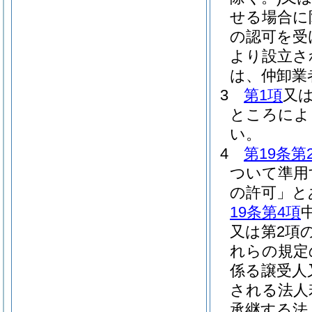
せる場合に
の認可を受
より設立さ
は、仲卸業
3
第1項
又
ところによ
い。
4
第19条第
ついて準用
の許可」と
19条第4項
又は第2項
れらの規定
係る譲受人
される法人
承継する法