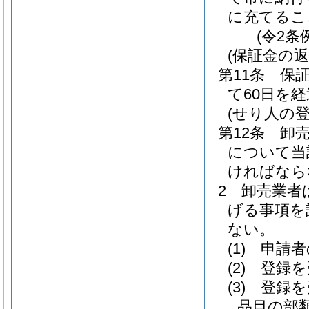
に充てるこ
(令2条
(保証金の返
第11条
保
て60日を
(せり人の登
第12条
卸
について当
ければなら
2
卸売業者
げる事項を
ない。
(1)
申請者
(2)
登録を
(3)
登録を
品目の部