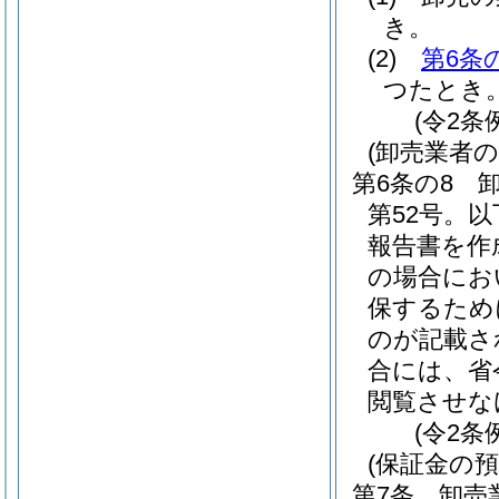
き。
(2)
第6条
つたとき
(令2条
(卸売業者
第6条の8
第52号。
報告書を作
の場合にお
保するため
のが記載さ
合には、省
閲覧させな
(令2条
(保証金の預
第7条
卸売