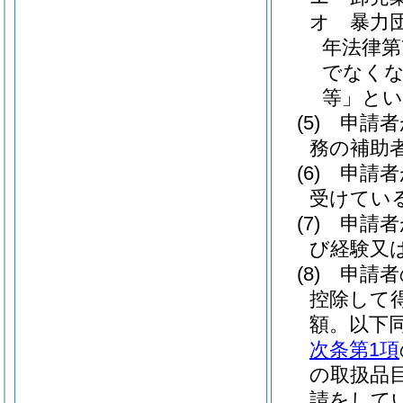
オ
暴力
年法律第7
でなくな
等」とい
(5)
申請者
務の補助
(6)
申請者
受けてい
(7)
申請者
び経験又
(8)
申請者
控除して
額。以下同
次条第1項
の取扱品
請をして