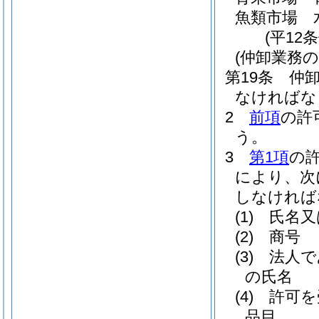
魚類市場 
(平12
(仲卸業務の
第19条
仲
なければな
2
前項
の許
う。
3
第1項
の
により、次
しなければ
(1)
氏名又
(2)
商号
(3)
法人で
の氏名
(4)
許可を
品目