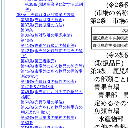
(令2条
第35条
(関連事業者に対する規制
等)
(市場の名称
第3章
売買取引及び決済の方法
第2条
市場
第36条
(売買取引の原則)
第37条
(売買取引の方法)
第38条
名
第39条
(相対取引の承認申請)
鹿児島市中央卸売
第40条
第41条
(差別的取扱いの禁止等)
鹿児島市中央卸売
第42条
(販売開始時刻前の卸売の禁
(令2条
止)
第43条
(第三者販売)
(取扱品目)
第44条
(市場外にある物品の卸売等)
第3条
鹿児
第45条
(市場外にある物品の保管場
所の指定)
の部類ごと
第46条
(売買取引の条件の公表)
青果市場
第47条及び第48条
第49条
(販売前における受託物品の
青果部 
検収)
定めるその
第50条
(売買取引の単位)
第51条
(卸売をした物品の相手方の
魚類市場
明示及び引取り)
第52条
(仲卸業者の業務の規制)
水産物部
第53条
の他の食料
第54条
(売買取引の制限)