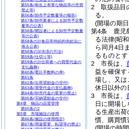
第55条
(衛生上有害な物品等の売買
2
取扱品目
禁止等)
る。
第56条
(卸売予定数量等の報告)
第57条
(卸売業者による卸売予定数
(開場の期日
量等の公表)
第4条
鹿児
第58条
(開設者による卸売予定数量
等の公表)
る法律
(昭和
第58条の2
(食品等持続的供給法に
ら同月4日
係る公表)
第58条の3
(決済の方法)
るものとす
第59条
(仕切り等)
第59条の2
(出荷者への買受代金の
2
市長は、
支払義務)
益を確保す
第60条
(委託手数料の率)
第61条
場し、又は
第62条
(出荷奨励金の交付)
休日以外の
第63条
(買受代金の支払義務)
第64条
(卸売代金の変更の禁止)
3
市長は、
第65条
(完納奨励金の交付)
日に開場し
第4章
物品の品質管理
第65条の2
る生産出荷
第5章
市場施設の使用
慣、購買慣
第66条
(施設の使用指定)
第67条
(用途変更、転貸等の禁止)
(開場の時間