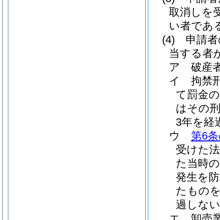
取消しを
い者であ
(4)
申請者
当する者
ア
破産
イ
拘禁
て罰金
はその
3年を経
ウ
第6条
受けた
た当時の
発生を
たものを
過しな
エ
卸売