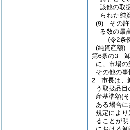
該他の取
られた純
(9)
その許
る数の最
(令2条
(純資産額)
第6条の3
に、市場の
その他の事
2
市長は、
う取扱品目
産基準額
(
ある場合に
規定により
ることが明
における卸