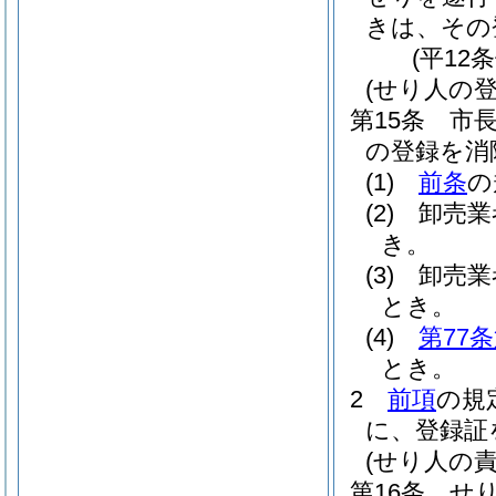
きは、その
(平12
(せり人の登
第15条
市
の登録を消
(1)
前条
の
(2)
卸売業
き。
(3)
卸売業
とき。
(4)
第77
とき。
2
前項
の規
に、登録証
(せり人の責
第16条
せ