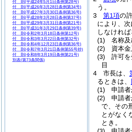
付 則
(平成24年5月1日条例第28号)
う。
付 則
(平成26年3月28日条例第34号)
付 則
(平成27年3月30日条例第36号)
3
第1項
の
付 則
(平成28年3月28日条例第37号)
により、次
付 則
(平成29年3月31日条例第21号)
付 則
(平成31年3月29日条例第39号)
しなければ
付 則
(令和2年3月18日条例第12号)
付 則
(令和3年3月22日条例第32号)
(1)
名称及
付 則
(令和4年12月23日条例第36号)
(2)
資本金
付 則
(令和7年3月21日条例第55号抄)
付 則
(令和8年3月19日条例第21号)
(3)
許可を
別表
(第73条関係)
目
4
市長は、
るときは、
(1)
申請者
(2)
申請者
で、その
とがなく
とき。
(3)
申請者