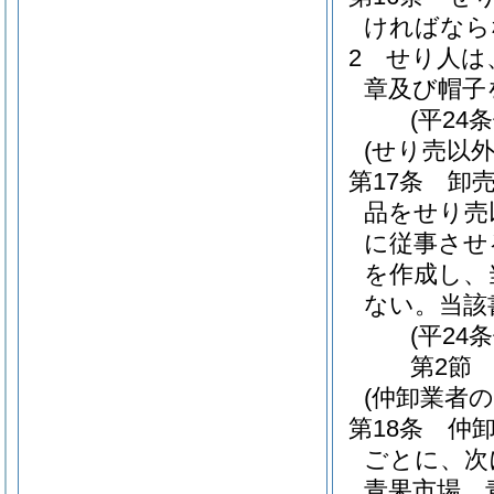
ければなら
2
せり人は
章及び帽子
(平24
(せり売以
第17条
卸
品をせり売
に従事させ
を作成し、
ない。
当該
(平24
第2節
(仲卸業者
第18条
仲
ごとに、次
青果市場 