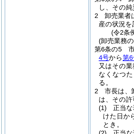
し、その純
2
卸売業者
産の状況を
(令2条
(卸売業務
第6条の5
4号
から
第6
又はその業
なくなつた
る。
2
市長は、
は、その許
(1)
正当な
けた日か
とき。
(2)
正当な