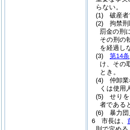
らない。
(1)
破産者
(2)
拘禁刑
罰金の刑
その刑の
を経過し
(3)
第14条
け、その
とき。
(4)
仲卸業
くは使用
(5)
せりを
者である
(6)
暴力団
6
市長は、
則で定める