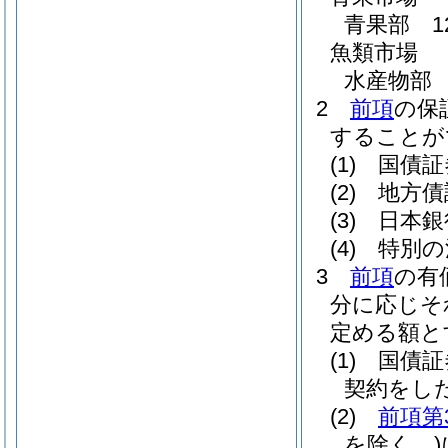
青果部 1
魚類市場
水産物部 
2
前項
の保
することが
(1)
国債証
(2)
地方債
(3)
日本銀
(4)
特別の
3
前項
の有
分に応じそ
定める額と
(1)
国債証
契約をし
(2)
前項第
を除く。)