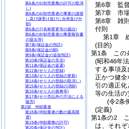
第6条の5
(卸売業務の許可の取消
第6章
監
し)
第7章
市
第6条の6
(卸売業者の事業の譲渡
し及び譲受け並びに合併及び分
第8章
雑
割)
付則
第6条の7
(名称変更等の届出)
第6条の8
(卸売業者の事業報告書
第1章
の提出等)
(目的)
第7条
(保証金の預託)
第8条
(保証金の額)
第1条
この
第9条
(保証金の追加預託)
(昭和46年
第10条
(保証金の充当)
第11条
(保証金の返還)
する事項及
第12条
(せり人の登録)
第13条
(せり人の登録の更新)
正かつ健全
第14条
(せり人の登録の取消し)
引の適正化
第15条
(せり人の登録の消除)
第16条
(せり人の責務等)
等の生活の
第17条
(せり売以外の方法による
(令2条
販売)
第2節
仲卸業者
(定義)
第18条
(仲卸業者の数の最高限
第1条の2
度)
第19条
(仲卸業務の許可)
は、それぞ
第20条
(保証金の預託)