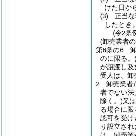
けた日か
(3)
正当な
したとき
(令2条
(卸売業者
第6条の6
のに限る。
が譲渡し及
受人は、卸
2
卸売業者
者でない法
除く。)
又
る場合に限
認可を受け
り設立され
は、卸売業