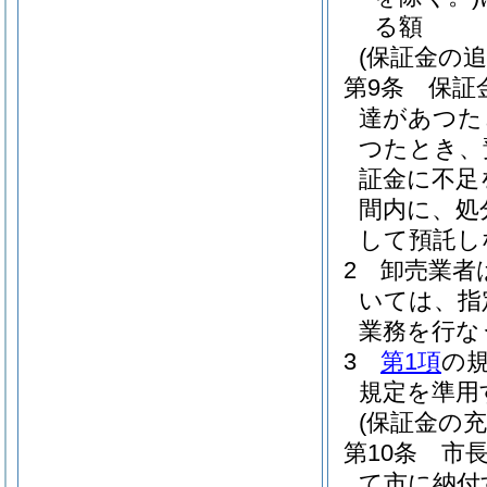
る額
(保証金の追
第9条
保証
達があつた
つたとき、
証金に不足
間内に、処
して預託し
2
卸売業者
いては、指
業務を行な
3
第1項
の
規定を準用
(保証金の充
第10条
市
て市に納付