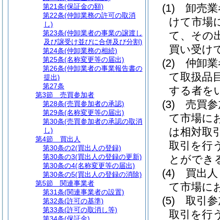
(1)
卸売
第21条
(保証金の額)
第22条
(仲卸業務の許可の取消
けて市場
し)
第23条
(仲卸業者の事業の譲渡し
て、その
及び譲受け並びに合併及び分割)
買い受け
第24条
(仲卸業務の相続)
第25条
(名称変更等の届出)
(2)
仲卸
第26条
(仲卸業者の事業報告書の
て取扱品
提出)
第27条
する者を
第3節
売買参加者
(3)
売買
第28条
(売買参加者の承認)
第29条
(名称変更等の届出)
て市場に
第30条
(売買参加者の承認の取消
は相対取
し)
第4節
買出人
取引を行
第30条の2
(買出人の登録)
第30条の3
(買出人の登録の更新)
とができ
第30条の4
(名称変更等の届出)
(4)
買出
第30条の5
(買出人の登録の消除)
第5節
関連事業者
て市場に
第31条
(関連事業者の設置)
(5)
取引
第32条
(許可の基準)
第33条
(許可の取消し等)
取引を行
第34条
(保証金)