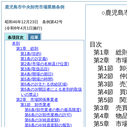
鹿児島市中央卸売市場業務条例
○鹿児島
昭和46年12月23日 条例第42号
(令和8年4月1日施行)
条項目次
沿革
目次
本則
第1章
総則
第1章
総
第1条
(目的)
第1条の2
(定義)
第2章
市
第2条
(市場の名称及び位置)
第1節
卸
第3条
(取扱品目)
第4条
(開場の期日)
第2節
仲
第5条
(開場の時間)
第3節
売
第5条の2
(主たる供給区域)
第5条の3
(開設者による差別的取扱
第4節
買
いの禁止)
第5節
関
第2章
市場関係事業者
第1節
卸売業者
第3章
売
第6条
(卸売業者の数の最高限度)
第4章
物
第6条の2
(卸売業務の許可)
第6条の3
(純資産額)
第5章
市
第6条の4
(純資産額の報告)