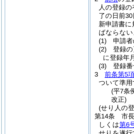
人の登録の
了の日前3
新申請書に
ばならない
(1)
申請者
(2)
登録の
に登録年
(3)
登録番
3
前条第5
ついて準用
(平7条
改正)
(せり人の
第14条
市
しくは
第6
せりを遂行