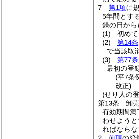
7
第1項
に
5年間とす
録の日から
(1)
初めて
(2)
第14条
で当該取
(3)
第77
最初の登
(平7条
改正)
(せり人の登
第13条
卸
有効期間満
わせようと
ればならな
2
前項
の登