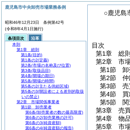
鹿児島市中央卸売市場業務条例
○鹿児島
昭和46年12月23日 条例第42号
(令和8年4月1日施行)
条項目次
沿革
目次
本則
第1章
総則
第1章
総
第1条
(目的)
第1条の2
(定義)
第2章
市
第2条
(市場の名称及び位置)
第1節
卸
第3条
(取扱品目)
第4条
(開場の期日)
第2節
仲
第5条
(開場の時間)
第3節
売
第5条の2
(主たる供給区域)
第5条の3
(開設者による差別的取扱
第4節
買
いの禁止)
第5節
関
第2章
市場関係事業者
第1節
卸売業者
第3章
売
第6条
(卸売業者の数の最高限度)
第4章
物
第6条の2
(卸売業務の許可)
第6条の3
(純資産額)
第5章
市
第6条の4
(純資産額の報告)