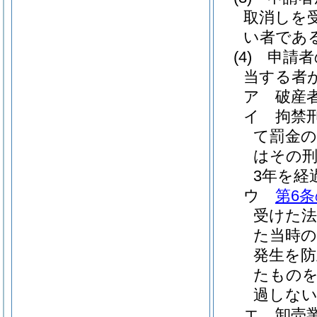
取消しを
い者であ
(4)
申請者
当する者
ア
破産
イ
拘禁
て罰金
はその
3年を経
ウ
第6条
受けた
た当時の
発生を
たものを
過しな
エ
卸売