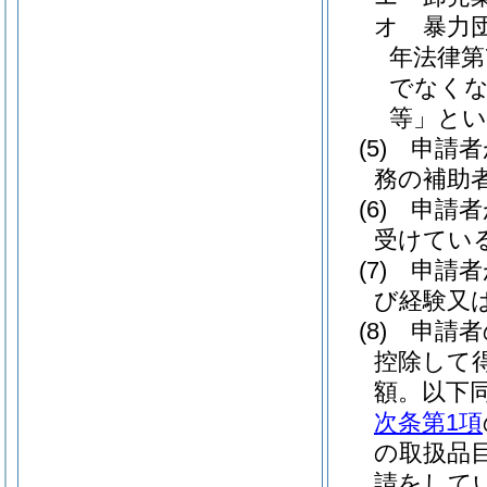
オ
暴力
年法律第7
でなくな
等」とい
(5)
申請者
務の補助
(6)
申請者
受けてい
(7)
申請者
び経験又
(8)
申請者
控除して
額。以下同
次条第1項
の取扱品
請をして