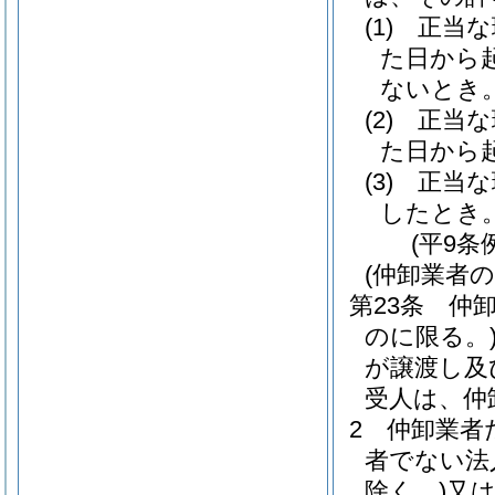
(1)
正当な
た日から
ないとき
(2)
正当な
た日から
(3)
正当な
したとき
(平9条
(仲卸業者
第23条
仲
のに限る。
が譲渡し及
受人は、仲
2
仲卸業者
者でない法
除く。)
又