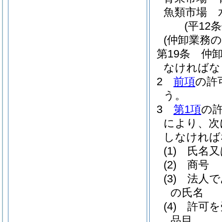
魚類市場 
(平12
(仲卸業務の
第19条
仲
なければな
2
前項
の許
う。
3
第1項
の
により、次
しなければ
(1)
氏名又
(2)
商号
(3)
法人で
の氏名
(4)
許可を
品目