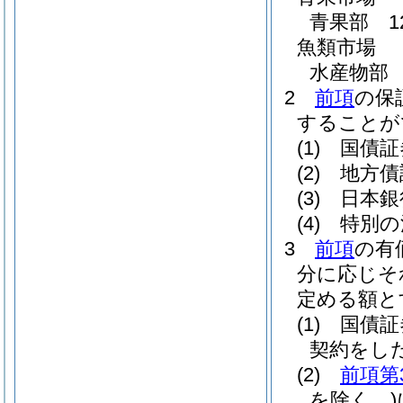
青果部 1
魚類市場
水産物部 
2
前項
の保
することが
(1)
国債証
(2)
地方債
(3)
日本銀
(4)
特別の
3
前項
の有
分に応じそ
定める額と
(1)
国債証
契約をし
(2)
前項第
を除く。)