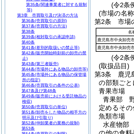
(令2条
第35条
(関連事業者に対する規制
等)
(市場の名称
第3章
売買取引及び決済の方法
第2条
市場
第36条
(売買取引の原則)
第37条
(売買取引の方法)
第38条
名
第39条
(相対取引の承認申請)
鹿児島市中央卸売
第40条
第41条
(差別的取扱いの禁止等)
鹿児島市中央卸売
第42条
(販売開始時刻前の卸売の禁
(令2条
止)
第43条
(第三者販売)
(取扱品目)
第44条
(市場外にある物品の卸売等)
第3条
鹿児
第45条
(市場外にある物品の保管場
所の指定)
の部類ごと
第46条
(売買取引の条件の公表)
青果市場
第47条及び第48条
第49条
(販売前における受託物品の
青果部 
検収)
定めるその
第50条
(売買取引の単位)
第51条
(卸売をした物品の相手方の
魚類市場
明示及び引取り)
第52条
(仲卸業者の業務の規制)
水産物部
第53条
の他の食料
第54条
(売買取引の制限)