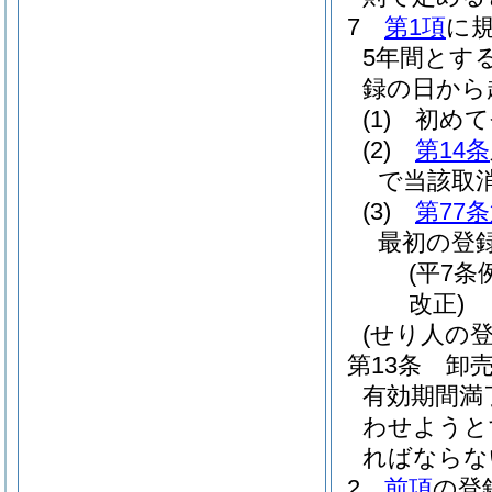
7
第1項
に
5年間とす
録の日から
(1)
初めて
(2)
第14条
で当該取
(3)
第77
最初の登
(平7条
改正)
(せり人の登
第13条
卸
有効期間満
わせようと
ればならな
2
前項
の登