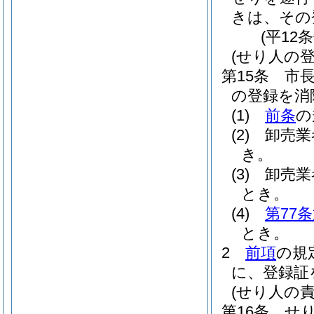
きは、その
(平12
(せり人の登
第15条
市
の登録を消
(1)
前条
の
(2)
卸売業
き。
(3)
卸売業
とき。
(4)
第77
とき。
2
前項
の規
に、登録証
(せり人の責
第16条
せ