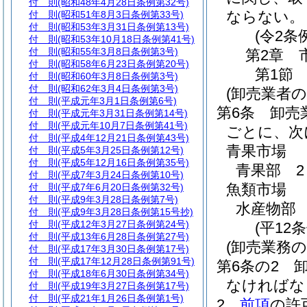
付 則
(昭和48年4月28日条例第32号)
ならない。
付 則
(昭和51年8月3日条例第33号)
付 則
(昭和53年3月31日条例第13号)
(令2条
付 則
(昭和53年10月18日条例第41号)
付 則
(昭和55年3月8日条例第3号)
第2章
付 則
(昭和58年6月23日条例第20号)
第1節
付 則
(昭和60年3月8日条例第3号)
付 則
(昭和62年3月4日条例第3号)
(卸売業者
付 則
(平成元年3月1日条例第6号)
第6条
卸売
付 則
(平成元年3月31日条例第14号)
付 則
(平成元年10月7日条例第41号)
ごとに、次
付 則
(平成4年12月21日条例第43号)
青果市場
付 則
(平成5年3月25日条例第12号)
付 則
(平成5年12月16日条例第35号)
青果部 2
付 則
(平成7年3月24日条例第10号)
魚類市場
付 則
(平成7年6月20日条例第32号)
付 則
(平成9年3月28日条例第7号)
水産物部 
付 則
(平成9年3月28日条例第15号抄)
付 則
(平成12年3月27日条例第24号)
(平12
付 則
(平成13年6月28日条例第27号)
(卸売業務の
付 則
(平成17年3月30日条例第17号)
付 則
(平成17年12月28日条例第91号)
第6条の2
付 則
(平成18年6月30日条例第34号)
なければな
付 則
(平成19年3月27日条例第17号)
付 則
(平成21年1月26日条例第1号)
2
前項
の許