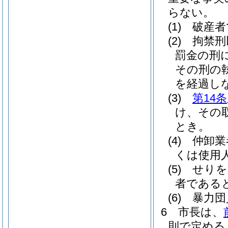
らない。
(1)
破産者
(2)
拘禁刑
罰金の刑
その刑の
を経過し
(3)
第14条
け、その
とき。
(4)
仲卸業
くは使用
(5)
せりを
者である
(6)
暴力団
6
市長は、
則で定める