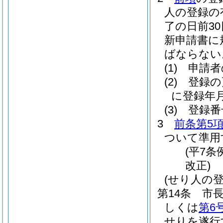
人の登録の
了の日前3
新申請書に
ばならない
(1)
申請者
(2)
登録の
に登録年
(3)
登録番
3
前条第5
ついて準用
(平7条
改正)
(せり人の
第14条
市
しくは
第6
せりを遂行