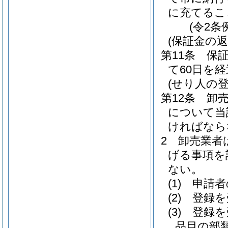
に充てるこ
(令2条
(保証金の返
第11条
保
て60日を
(せり人の登
第12条
卸
について当
ければなら
2
卸売業者
げる事項を
ない。
(1)
申請者
(2)
登録を
(3)
登録を
品目の部