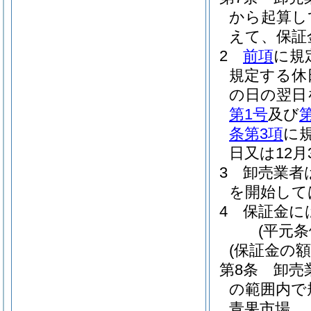
から起算し
えて、保証
2
前項
に規
規定する休
の日の翌日
第1号
及び
条第3項
に
日又は12
3
卸売業者
を開始して
4
保証金に
(平元条
(保証金の額
第8条
卸売
の範囲内で
青果市場