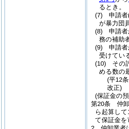
るとき。
(7)
申請者
が暴力団
(8)
申請者
務の補助
(9)
申請者
受けてい
(10)
その
める数の
(平12
改正)
(保証金の預
第20条
仲
ら起算して
て保証金を
2
仲卸業者