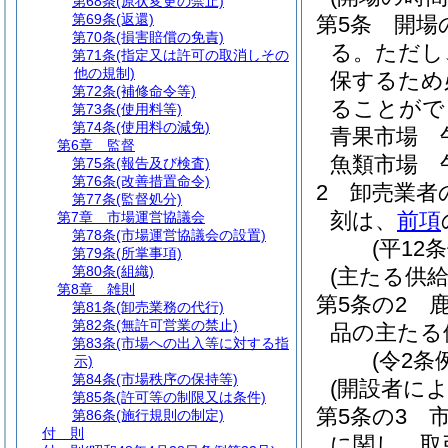
第68条
(原状変更の禁止)
第69条
(返還)
第5条
開場
第70条
(損害賠償の免責)
る。
ただし
第71条
(指定又は許可の取消しその
他の規制)
保するため
第72条
(補修命令等)
ることがで
第73条
(使用料等)
第74条
(使用料の減免)
青果市場 
第6章
監督
魚類市場 
第75条
(報告及び検査)
第76条
(改善措置命令)
2
卸売業者
第77条
(監督処分)
刻は、
前項
第7章
市場運営協議会
第78条
(市場運営協議会の設置)
(平12
第79条
(所掌事項)
第80条
(組織)
(主たる供給
第8章
雑則
第5条の2
第81条
(卸売業務の代行)
第82条
(無許可営業の禁止)
品の主たる
第83条
(市場への出入等に対する指
(令2条
示)
第84条
(市場秩序の保持等)
(開設者に
第85条
(許可等の制限又は条件)
第5条の3
第86条
(施行規則の制定)
付 則
に関し、取