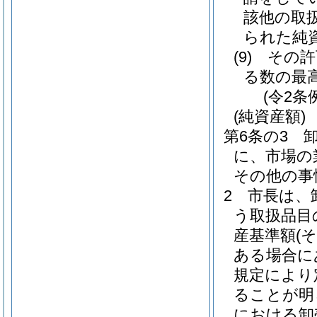
該他の取
られた純
(9)
その許
る数の最
(令2条
(純資産額)
第6条の3
に、市場の
その他の事
2
市長は、
う取扱品目
産基準額
(
ある場合に
規定により
ることが明
における卸