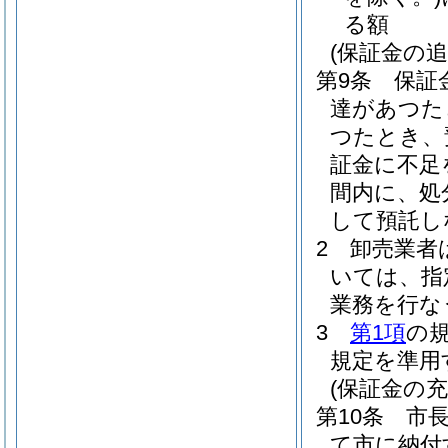
る額
(保証金の追
第9条
保証
達があつた
つたとき、
証金に不足
間内に、処
して預託し
2
卸売業者
いては、指
業務を行な
3
第1項
の
規定を準用
(保証金の充
第10条
市
て市に納付