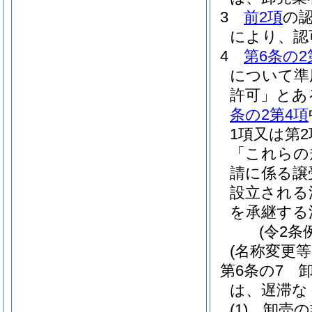
3
前2項
の
により、認
4
第6条の2
について準
許可」とあ
条の2第4項
1項又は第
「これらの
請に係る譲
設立される
を承継する
(令2条
(名称変更等
第6条の7
は、遅滞な
(1)
卸売の