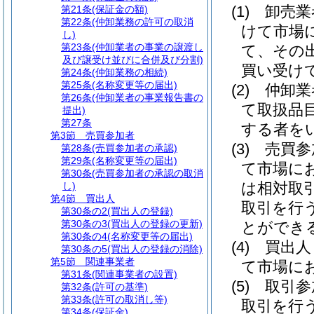
(1)
卸売
第21条
(保証金の額)
第22条
(仲卸業務の許可の取消
けて市場
し)
第23条
(仲卸業者の事業の譲渡し
て、その
及び譲受け並びに合併及び分割)
買い受け
第24条
(仲卸業務の相続)
第25条
(名称変更等の届出)
(2)
仲卸
第26条
(仲卸業者の事業報告書の
て取扱品
提出)
第27条
する者を
第3節
売買参加者
(3)
売買
第28条
(売買参加者の承認)
第29条
(名称変更等の届出)
て市場に
第30条
(売買参加者の承認の取消
は相対取
し)
第4節
買出人
取引を行
第30条の2
(買出人の登録)
第30条の3
(買出人の登録の更新)
とができ
第30条の4
(名称変更等の届出)
(4)
買出
第30条の5
(買出人の登録の消除)
第5節
関連事業者
て市場に
第31条
(関連事業者の設置)
(5)
取引
第32条
(許可の基準)
第33条
(許可の取消し等)
取引を行
第34条
(保証金)