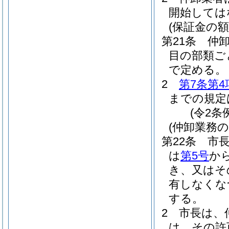
開始しては
(保証金の額
第21条
仲
目の部類ご
で定める。
2
第7条第4
までの規定
(令2条
(仲卸業務
第22条
市
は
第5号
か
き、又はそ
有しなくな
する。
2
市長は、
は、その許