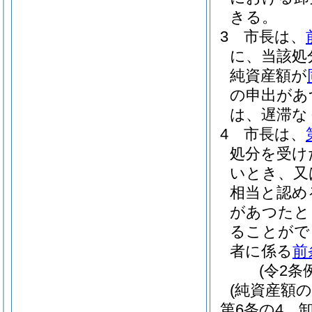
きる。
3
市長は、
に、当該処
純資産額が
の申出があ
は、遅滞な
4
市長は、
処分を受け
いとき、又
相当と認め
があつたと
ることがで
者に係る
前
(令2条
(純資産額の
第6条の4