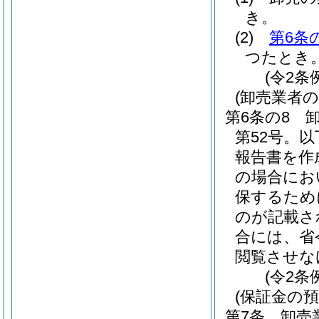
き。
(2)
第6条
つたとき
(令2条
(卸売業者
第6条の8
第52号。
報告書を作
の場合にお
保するため
のが記載さ
合には、省
閲覧させな
(令2条
(保証金の預
第7条
卸売