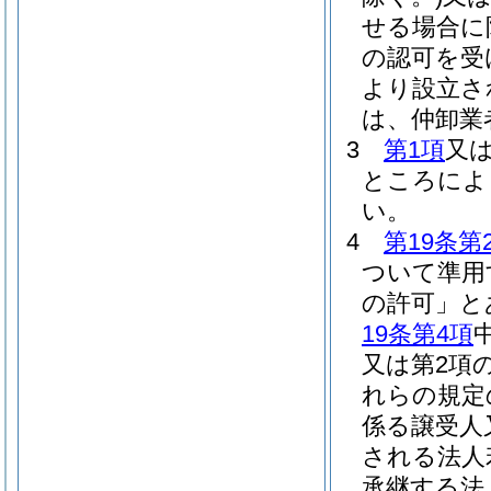
せる場合に
の認可を受
より設立さ
は、仲卸業
3
第1項
又
ところによ
い。
4
第19条第
ついて準用
の許可」と
19条第4項
又は第2項
れらの規定
係る譲受人
される法人
承継する法