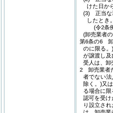
けた日か
(3)
正当な
したとき
(令2条
(卸売業者
第6条の6
のに限る。
が譲渡し及
受人は、卸
2
卸売業者
者でない法
除く。)
又
る場合に限
認可を受け
り設立され
は、卸売業