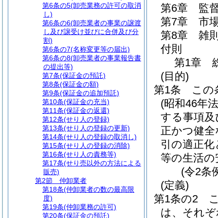
第6条の5
(卸売業務の許可の取消
第6章
監
し)
第7章
市
第6条の6
(卸売業者の事業の譲渡
し及び譲受け並びに合併及び分
第8章
雑
割)
付則
第6条の7
(名称変更等の届出)
第6条の8
(卸売業者の事業報告書
第1章
の提出等)
(目的)
第7条
(保証金の預託)
第8条
(保証金の額)
第1条
この
第9条
(保証金の追加預託)
(昭和46年
第10条
(保証金の充当)
第11条
(保証金の返還)
する事項及
第12条
(せり人の登録)
第13条
(せり人の登録の更新)
正かつ健全
第14条
(せり人の登録の取消し)
引の適正化
第15条
(せり人の登録の消除)
第16条
(せり人の責務等)
等の生活の
第17条
(せり売以外の方法による
(令2条
販売)
第2節
仲卸業者
(定義)
第18条
(仲卸業者の数の最高限
第1条の2
度)
第19条
(仲卸業務の許可)
は、それぞ
第20条
(保証金の預託)