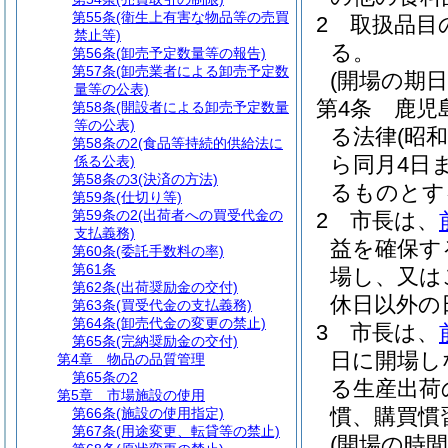
第55条
(衛生上有害な物品等の売買
2
取扱品目
禁止等)
る。
第56条
(卸売予定数量等の報告)
第57条
(卸売業者による卸売予定数
(開場の期日
量等の公表)
第4条
鹿児
第58条
(開設者による卸売予定数量
等の公表)
る法律
(昭和
第58条の2
(食品等持続的供給法に
ら同月4日
係る公表)
第58条の3
(決済の方法)
るものとす
第59条
(仕切り等)
第59条の2
(出荷者への買受代金の
2
市長は、
支払義務)
益を確保す
第60条
(委託手数料の率)
第61条
場し、又は
第62条
(出荷奨励金の交付)
休日以外の
第63条
(買受代金の支払義務)
第64条
(卸売代金の変更の禁止)
3
市長は、
第65条
(完納奨励金の交付)
日に開場し
第4章
物品の品質管理
第65条の2
る生産出荷
第5章
市場施設の使用
慣、購買慣
第66条
(施設の使用指定)
第67条
(用途変更、転貸等の禁止)
(開場の時間