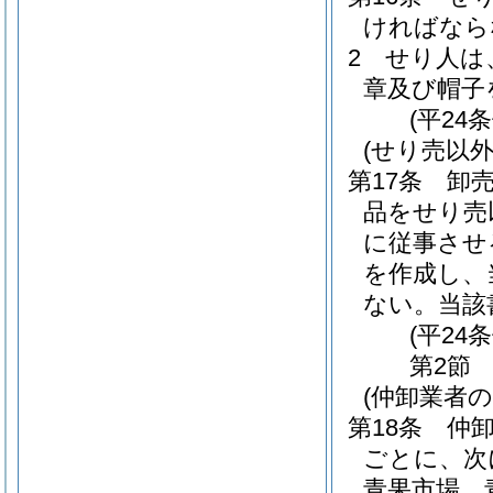
ければなら
2
せり人は
章及び帽子
(平24
(せり売以
第17条
卸
品をせり売
に従事させ
を作成し、
ない。
当該
(平24
第2節
(仲卸業者
第18条
仲
ごとに、次
青果市場 