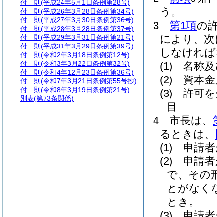
付 則
(平成24年5月1日条例第28号)
う。
付 則
(平成26年3月28日条例第34号)
付 則
(平成27年3月30日条例第36号)
3
第1項
の
付 則
(平成28年3月28日条例第37号)
により、次
付 則
(平成29年3月31日条例第21号)
付 則
(平成31年3月29日条例第39号)
しなければ
付 則
(令和2年3月18日条例第12号)
付 則
(令和3年3月22日条例第32号)
(1)
名称及
付 則
(令和4年12月23日条例第36号)
(2)
資本金
付 則
(令和7年3月21日条例第55号抄)
付 則
(令和8年3月19日条例第21号)
(3)
許可を
別表
(第73条関係)
目
4
市長は、
るときは、
(1)
申請者
(2)
申請者
で、その
とがなく
とき。
(3)
申請者