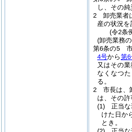
し、その純
2
卸売業者
産の状況を
(令2条
(卸売業務
第6条の5
4号
から
第6
又はその業
なくなつた
る。
2
市長は、
は、その許
(1)
正当な
けた日か
とき。
(2)
正当な