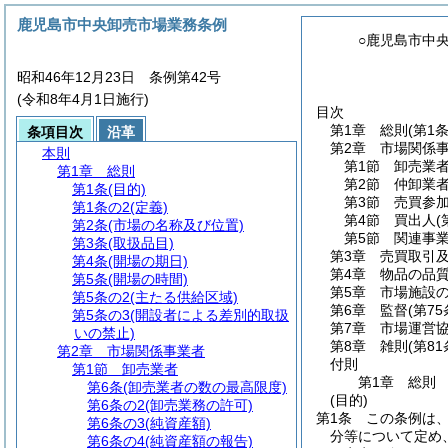
鹿児島市中央卸売市場業務条例
○鹿児島市中
昭和46年12月23日 条例第42号
(令和8年4月1日施行)
目次
第1章
総則
(第1
条項目次
沿革
第2章
市場関係
本則
第1節
卸売業
第1章
総則
第2節
仲卸業
第1条
(目的)
第3節
売買参
第1条の2
(定義)
第4節
買出人
(
第2条
(市場の名称及び位置)
第5節
関連事
第3条
(取扱品目)
第3章
売買取引
第4条
(開場の期日)
第4章
物品の品
第5条
(開場の時間)
第5章
市場施設
第5条の2
(主たる供給区域)
第6章
監督
(第7
第5条の3
(開設者による差別的取扱
第7章
市場運営
いの禁止)
第8章
雑則
(第8
第2章
市場関係事業者
付則
第1節
卸売業者
第1章
総則
第6条
(卸売業者の数の最高限度)
(目的)
第6条の2
(卸売業務の許可)
第1条
この条例は
第6条の3
(純資産額)
分等について定め
第6条の4
(純資産額の報告)