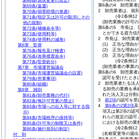
第68条
(原状変更の禁止)
第6条の4
卸売業者
第69条
(返還)
2
卸売業者は、規
第70条
(損害賠償の免責)
(令2条例12
第71条
(指定又は許可の取消しその
(卸売業務の許可の
他の規制)
第6条の5
市長は、
第72条
(補修命令等)
とができる資力信
第73条
(使用料等)
2
市長は、卸売業
第74条
(使用料の減免)
(1)
正当な理由が
第6章
監督
(2)
正当な理由が
第75条
(報告及び検査)
(3)
正当な理由が
第76条
(改善措置命令)
(令2条例12
第77条
(監督処分)
(卸売業者の事業
第7章
市場運営協議会
第6条の6
卸売業者
第78条
(市場運営協議会の設置)
認可を受けたとき
第79条
(所掌事項)
2
卸売業者たる法
第80条
(組織)
る卸売の業務を承
第8章
雑則
れた法人又は分割
第81条
(卸売業務の代行)
3
前2項
の認可を受
第82条
(無許可営業の禁止)
4
第6条の2第2項
及
第83条
(市場への出入等に対する指
項又は第2項の認
示)
れらの規定の認可
第84条
(市場秩序の保持等)
における卸売の業
第85条
(許可等の制限又は条件)
(令2条例12
第86条
(施行規則の制定)
(名称変更等の届出
付 則