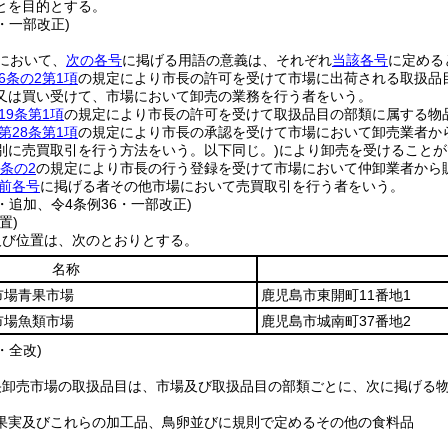
とを目的とする。
2・一部改正)
において、
次の各号
に掲げる用語の意義は、それぞれ
当該各号
に定める
6条の2第1項
の規定により市長の許可を受けて市場に出荷される取扱品
又は買い受けて、市場において卸売の業務を行う者をいう。
19条第1項
の規定により市長の許可を受けて取扱品目の部類に属する物
第28条第1項
の規定により市長の承認を受けて市場において卸売業者か
別に売買取引を行う方法をいう。以下同じ。)
により卸売を受けることが
0条の2
の規定により市長の行う登録を受けて市場において仲卸業者から
前各号
に掲げる者その他市場において売買取引を行う者をいう。
2・追加、令4条例36・一部改正)
置)
及び位置は、次のとおりとする。
名称
市場青果市場
鹿児島市東開町11番地1
市場魚類市場
鹿児島市城南町37番地2
・全改)
央卸売市場の取扱品目は、市場及び取扱品目の部類ごとに、次に掲げる
果実及びこれらの加工品、鳥卵並びに規則で定めるその他の食料品