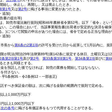
は、
次の各号
のいずれかに該当するときは、遅滞なく、その旨を市長に
開始し、休止し、再開し、又は廃止したとき。
項第1号
又は
第2号
に掲げる事項に変更があつたとき。
・追加)
告書の提出等)
は、卸売市場法施行規則
(昭和46年農林省令第52号。以下「省令」という
ない。
この場合において、当該事業報告書
(出荷者が安定的な決済を確
る。)
について閲覧の申出があつた場合には、省令で定める正当な理由が
・追加)
、市長から
第6条の2第1項
の許可を受けた日から起算して1月以内に、規
期限が民法
(明治29年法律第89号)
第142条に規定する休日、土曜日又は
2条第2項第1号
及び
第2号
、
第33条第3項第1号
、
第34条第1項
並びに
第6
たるときも同様とする。
証金を預託した後でなければ、卸売の業務を開始してはならない。
子を付さない。
・平5条例35・令2条例12・一部改正)
預託すべき保証金の額は、次に掲げる金額の範囲内で規則で定める。
以上1,000万円以下
円以上1,000万円以下
、
次の各号
に掲げる有価証券をもつて代用することができる。