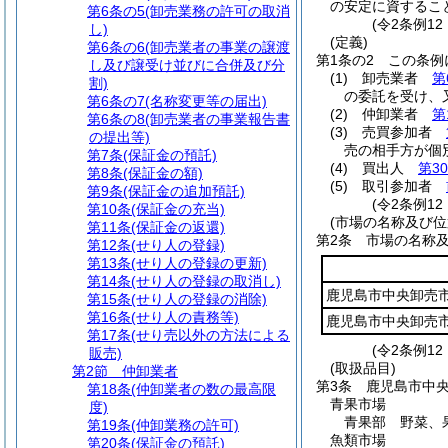
の安定に資するこ
第6条の5
(卸売業務の許可の取消
(令2条例1
し)
(定義)
第6条の6
(卸売業者の事業の譲渡
第1条の2
この条例
し及び譲受け並びに合併及び分
(1)
卸売業者
第
割)
の委託を受け、
第6条の7
(名称変更等の届出)
(2)
仲卸業者
第
第6条の8
(卸売業者の事業報告書
(3)
売買参加者
の提出等)
売の相手方が個
第7条
(保証金の預託)
(4)
買出人
第3
第8条
(保証金の額)
(5)
取引参加者
第9条
(保証金の追加預託)
(令2条例1
第10条
(保証金の充当)
(市場の名称及び位
第11条
(保証金の返還)
第2条
市場の名称
第12条
(せり人の登録)
第13条
(せり人の登録の更新)
第14条
(せり人の登録の取消し)
鹿児島市中央卸売
第15条
(せり人の登録の消除)
第16条
(せり人の責務等)
鹿児島市中央卸売
第17条
(せり売以外の方法による
(令2条例12
販売)
(取扱品目)
第2節
仲卸業者
第3条
鹿児島市中
第18条
(仲卸業者の数の最高限
青果市場
度)
青果部 野菜、
第19条
(仲卸業務の許可)
魚類市場
第20条
(保証金の預託)