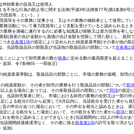
は仲卸業者の役員又は使用人
よる不当な行為の防止等に関する法律
(平成3年法律第77号)
第2条第6号
暴力団員等」という。)
団員等をその業務に従事させ、又はその業務の補助者として使用してい
業務活動について暴力団員等により支配を受けていると認められるとき
の業務を適確に遂行するのに必要な知識及び経験又は資力信用を有しな
産額
(資産の合計金額から負債の合計金額を控除して得た額とし、規則
につき
次条第1項
の規定により定められた純資産基準額
(その者が他の取
は、当該取扱品目の部類及び当該他の取扱品目の部類について
次条第1
ることによつて卸売業者の数が
前条
に定める数の最高限度を超えること
2・追加、令7条例55・一部改正)
の純資産基準額は、取扱品目の部類ごとに、市場の業務の規模、卸売の
者の純資産額が、その者が卸売の業務を行う取扱品目の部類について
前
2以上ある場合にあつては、その各取扱品目の部類について
同項
の規定
は、当該卸売業者に対し、市場における卸売の業務の全部又は一部の停
規定による処分の日から起算して6月以内に、当該処分を受けた者から規
た旨の申出があつた場合において、その申出を相当と認めるときは、遅
規定による処分をした場合において、その処分を受けた者から
前項
に規
これを相当と認めることができないとき
(当該期間内に2以上の申出が
当該期間経過後遅滞なく、その者に係る
前条第1項
の許可を取り消さな
・追加)