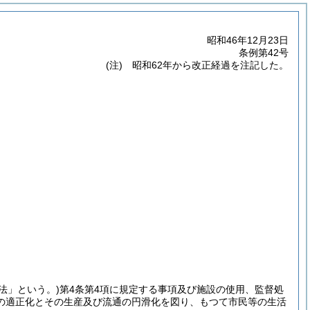
昭和46年12月23日
条例第42号
(注) 昭和62年から改正経過を注記した。
「法」という。)
第4条第4項に規定する事項及び施設の使用、監督処
の適正化とその生産及び流通の円滑化を図り、もつて市民等の生活