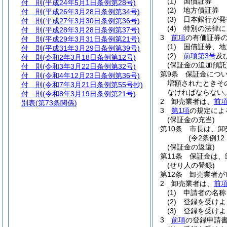
(1)
国債証券
付 則
(平成24年5月1日条例第28号)
(2)
地方債証券
付 則
(平成26年3月28日条例第34号)
(3)
日本銀行が発
付 則
(平成27年3月30日条例第36号)
(4)
特別の法律に
付 則
(平成28年3月28日条例第37号)
3
前項
の有価証券
付 則
(平成29年3月31日条例第21号)
(1)
国債証券、地
付 則
(平成31年3月29日条例第39号)
(2)
前項第3号
及
付 則
(令和2年3月18日条例第12号)
(保証金の追加預託
付 則
(令和3年3月22日条例第32号)
第9条
保証金につ
付 則
(令和4年12月23日条例第36号)
増額されたときそ
付 則
(令和7年3月21日条例第55号抄)
なければならない
付 則
(令和8年3月19日条例第21号)
2
卸売業者は、
前
別表
(第73条関係)
3
第1項
の規定によ
(保証金の充当)
第10条
市長は、卸
(令2条例1
(保証金の返還)
第11条
保証金は、
(せり人の登録)
第12条
卸売業者が
2
卸売業者は、
前
(1)
申請者の名称
(2)
登録を受けよ
(3)
登録を受けよ
3
前項
の登録申請