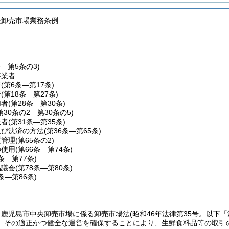
央卸売市場業務条例
条―第5条の3)
事業者
者
(第6条―第17条)
者
(第18条―第27条)
加者
(第28条―第30条)
第30条の2―第30条の5)
業者
(第31条―第35条)
及び決済の方法
(第36条―第65条)
質管理
(第65条の2)
の使用
(第66条―第74条)
5条―第77条)
協議会
(第78条―第80条)
1条―第86条)
、鹿児島市中央卸売市場に係る卸売市場法
(昭和46年法律第35号。以下
、その適正かつ健全な運営を確保することにより、生鮮食料品等の取引