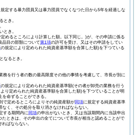
に規定する暴力団員又は暴力団員でなくなつた日から5年を経過しな
るとき。
。
いとき。
で定めるところにより計算した額。以下同じ。)
が、その申請に係る
扱品目の部類について
第1項
の許可を受け、又はその申請をしてい
項
の規定により定められた純資産基準額を合算した額)
を下つている
となるとき。
業務を行う者の数の最高限度その他の事情を考慮して、市長が別に
項
の規定により定められた純資産基準額
(その者が卸売の業務を行う
により定められた純資産基準額を合算した額)
を下つていることが明
止を命ずることができる。
則で定めるところによりその純資産額が
同項
に規定する純資産基準
滞なく、その処分を取り消さなければならない。
定する期間内に
同項
の申出がないとき、又は当該期間内に当該申出
あつたときは、その申出の全てについて市長が相当と認めることがで
ければならない。