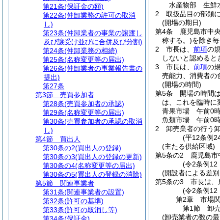
水産物部 生鮮
第21条
(保証金の額)
2
取扱品目の部類
第22条
(仲卸業務の許可の取消
(開場の期日)
し)
第4条
鹿児島市中
第23条
(仲卸業者の事業の譲渡し
称する。)
を除き毎
及び譲受け並びに合併及び分割)
2
市長は、
前項
の
第24条
(仲卸業務の相続)
しないと認めると
第25条
(名称変更等の届出)
3
市長は、
前項
の
第26条
(仲卸業者の事業報告書の
売能力、消費者の
提出)
(開場の時間)
第27条
第5条
開場の時間
第3節
売買参加者
は、これを臨時に
第28条
(売買参加者の承認)
青果市場 午前0時
第29条
(名称変更等の届出)
魚類市場 午前0時
第30条
(売買参加者の承認の取消
2
卸売業者の行う
し)
(平12条例
第4節
買出人
(主たる供給区域)
第30条の2
(買出人の登録)
第5条の2
鹿児島市
第30条の3
(買出人の登録の更新)
(令2条例12
第30条の4
(名称変更等の届出)
(開設者による差別
第30条の5
(買出人の登録の消除)
第5条の3
市長は、
第5節
関連事業者
(令2条例12
第31条
(関連事業者の設置)
第2章
市場
第32条
(許可の基準)
第1節
卸
第33条
(許可の取消し等)
(卸売業者の数の最
第34条
(保証金)