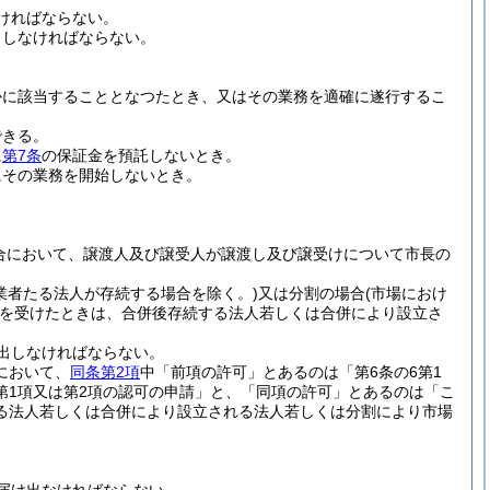
ければならない。
出しなければならない。
かに該当することとなつたとき、又はその業務を適確に遂行するこ
できる。
に
第7条
の保証金を預託しないとき。
にその業務を開始しないとき。
合において、譲渡人及び譲受人が譲渡し及び譲受けについて市長の
業者たる法人が存続する場合を除く。)
又は分割の場合
(市場におけ
を受けたときは、合併後存続する法人若しくは合併により設立さ
出しなければならない。
において、
同条第2項
中「前項の許可」とあるのは「第6条の6第1
第1項又は第2項の認可の申請」と、「同項の許可」とあるのは「こ
る法人若しくは合併により設立される法人若しくは分割により市場