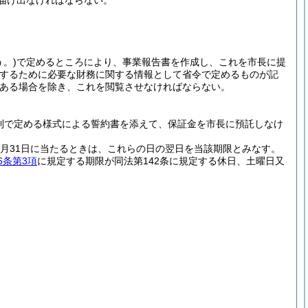
届け出なければならない。
。)
で定めるところにより、事業報告書を作成し、これを市長に提
保するために必要な財務に関する情報として省令で定めるものが記
ある場合を除き、これを閲覧させなければならない。
則で定める様式による誓約書を添えて、保証金を市長に預託しなけ
12月31日に当たるときは、これらの日の翌日を当該期限とみなす。
6条第3項
に規定する期限が同法第142条に規定する休日、土曜日又