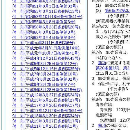
第6条の7
卸売業者
付 則
(昭和48年4月28日条例第32号)
(1)
卸売の業務を
付 則
(昭和51年8月3日条例第33号)
(2)
第6条の2第3
付 則
(昭和53年3月31日条例第13号)
(令2条例12
付 則
(昭和53年10月18日条例第41号)
(卸売業者の事業報
付 則
(昭和55年3月8日条例第3号)
第6条の8
卸売業者
付 則
(昭和58年6月23日条例第20号)
出しなければなら
付 則
(昭和60年3月8日条例第3号)
載された部分に限
付 則
(昭和62年3月4日条例第3号)
(令2条例12
付 則
(平成元年3月1日条例第6号)
(保証金の預託)
付 則
(平成元年3月31日条例第14号)
第7条
卸売業者は
付 則
(平成元年10月7日条例第41号)
ればならない。
付 則
(平成4年12月21日条例第43号)
2
前項
に規定する
付 則
(平成5年3月25日条例第12号)
第20条第1項
、
第2
付 則
(平成5年12月16日条例第35号)
は12月31日に当
付 則
(平成7年3月24日条例第10号)
3
卸売業者は、保
付 則
(平成7年6月20日条例第32号)
4
保証金には、利
付 則
(平成9年3月28日条例第7号)
(平元条例6
付 則
(平成9年3月28日条例第15号抄)
(保証金の額)
付 則
(平成12年3月27日条例第24号)
第8条
卸売業者の
付 則
(平成13年6月28日条例第27号)
青果市場
付 則
(平成17年3月30日条例第17号)
青果部 120万円
付 則
(平成17年12月28日条例第91号)
魚類市場
付 則
(平成18年6月30日条例第34号)
水産物部 120万
付 則
(平成19年3月27日条例第17号)
2
前項
の保証金は
付 則
(平成21年1月26日条例第1号)