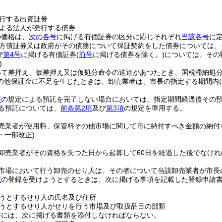
行する出資証券
よる法人が発行する債券
の価格は、
次の各号
に掲げる有価証券の区分に応じそれぞれ
当該各号
に
方債証券又は政府がその債務について保証契約をした債券については、
び
第4号
に掲げる有価証券
(
前号
に掲げる債券を除く。)
については、その額
)
いて差押え、仮差押え又は仮処分命令の送達があつたとき、国税滞納処
の他保証金に不足を生じたときは、卸売業者は、市長の指定する期間内
。
項
の規定による預託を完了しない場合においては、指定期間経過後その
る預託については、
前条第2項
及び
第3項
の規定を準用する。
売業者が使用料、保管料その他市場に関して市に納付すべき金額の納付
2・一部改正)
卸売業者がその資格を失つた日から起算して60日を経過した後でなけ
市場において行う卸売のせり人は、その者について当該卸売業者が市長
項
の登録を受けようとするときは、次に掲げる事項を記載した登録申請
うとするせり人の氏名及び住所
うとするせり人がせりを行う市場及び取扱品目の部類
書には、次に掲げる書類を添付しなければならない。