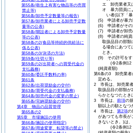
エ
卸売業者又
第55条
(衛生上有害な物品等の売買
オ
暴力団員に
禁止等)
い者
(以下「
第56条
(卸売予定数量等の報告)
(5)
申請者が暴力
第57条
(卸売業者による卸売予定数
(6)
申請者がその
量等の公表)
(7)
申請者が卸売
第58条
(開設者による卸売予定数量
(8)
申請者の純資
等の公表)
取扱品目の部類
第58条の2
(食品等持続的供給法に
る場合にあつて
係る公表)
とき。
第58条の3
(決済の方法)
(9)
その許可をす
第59条
(仕切り等)
(令2条例1
第59条の2
(出荷者への買受代金の
(純資産額)
支払義務)
第6条の3
卸売業者
第60条
(委託手数料の率)
定める。
第61条
2
市長は、卸売業
第62条
(出荷奨励金の交付)
取扱品目の部類が
第63条
(買受代金の支払義務)
らかとなつたとき
第64条
(卸売代金の変更の禁止)
3
市長は、
前項
の
第65条
(完納奨励金の交付)
額以上の額となつ
第4章
物品の品質管理
4
市長は、
第2項
の
第65条の2
があつても市長が
第5章
市場施設の使用
きないとき。)
は、
第66条
(施設の使用指定)
(令2条例12
第67条
(用途変更、転貸等の禁止)
(純資産額の報告)