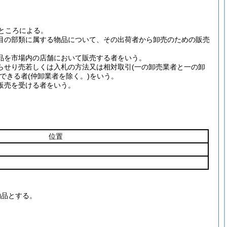
ところによる。
目の部類に属する物品について、その出荷者から卸売のための販売
品を市場内の店舗において販売する者をいう。
らせり売若しくは入札の方法又は相対取引
(一の卸売業者と一の卸
できる者
(仲卸業者を除く。)
をいう。
販売を受ける者をいう。
位置
物品とする。