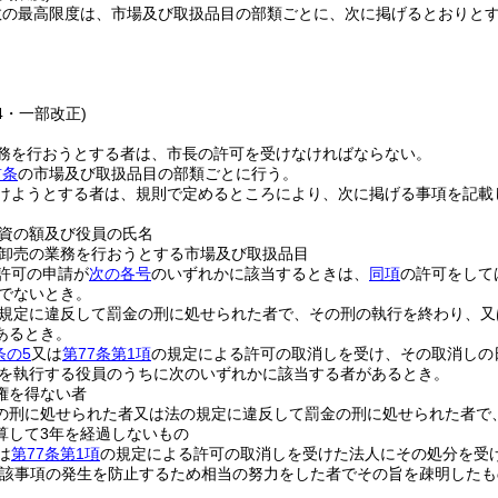
数の最高限度は、市場及び取扱品目の部類ごとに、次に掲げるとおりと
24・一部改正)
務を行おうとする者は、市長の許可を受けなければならない。
前条
の市場及び取扱品目の部類ごとに行う。
けようとする者は、規則で定めるところにより、次に掲げる事項を記載
資の額及び役員の氏名
卸売の業務を行おうとする市場及び取扱品目
許可の申請が
次の各号
のいずれかに該当するときは、
同項
の許可をして
でないとき。
規定に違反して罰金の刑に処せられた者で、その刑の執行を終わり、又
あるとき。
条の5
又は
第77条第1項
の規定による許可の取消しを受け、その取消しの
を執行する役員のうちに次のいずれかに該当する者があるとき。
権を得ない者
の刑に処せられた者又は法の規定に違反して罰金の刑に処せられた者で
算して3年を経過しないもの
は
第77条第1項
の規定による許可の取消しを受けた法人にその処分を受
当該事項の発生を防止するため相当の努力をした者でその旨を疎明したも