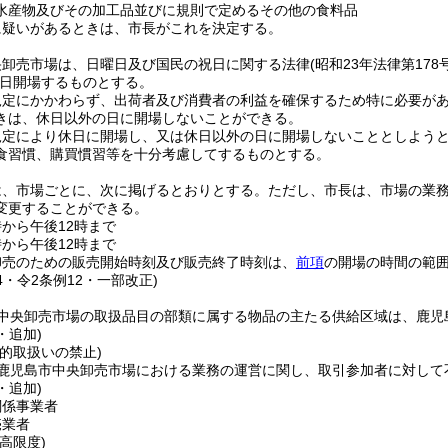
水産物及びその加工品並びに規則で定めるその他の食料品
に疑いがあるときは、市長がこれを決定する。
央卸売市場は、日曜日及び国民の祝日に関する法律
(昭和23年法律第178号
日開場するものとする。
規定にかかわらず、出荷者及び消費者の利益を確保するため特に必要が
きは、休日以外の日に開場しないことができる。
規定により休日に開場し、又は休日以外の日に開場しないこととしよう
食習慣、購買慣習等を十分考慮してするものとする。
は、市場ごとに、次に掲げるとおりとする。
ただし、市長は、市場の業
変更することができる。
から午後12時まで
から午後12時まで
卸売のための販売開始時刻及び販売終了時刻は、
前項
の開場の時間の範
24・令2条例12・一部改正)
中央卸売市場の取扱品目の部類に属する物品の主たる供給区域は、鹿児
・追加)
的取扱いの禁止)
鹿児島市中央卸売市場における業務の運営に関し、取引参加者に対して
・追加)
関係事業者
売業者
高限度)