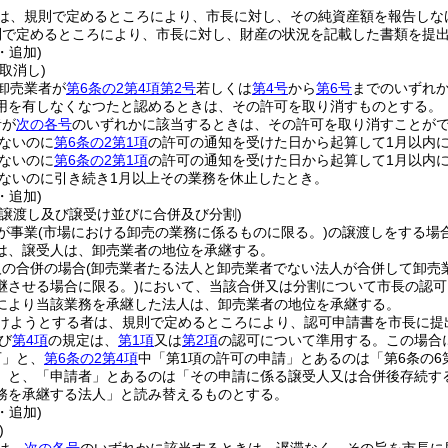
は、規則で定めるところにより、市長に対し、その純資産額を報告しな
則で定めるところにより、市長に対し、財産の状況を記載した書類を提
・追加)
取消し)
卸売業者が
第6条の2第4項第2号
若しくは
第4号
から
第6号
までのいずれ
用を有しなくなつたと認めるときは、その許可を取り消すものとする。
者が
次の各号
のいずれかに該当するときは、その許可を取り消すことが
ないのに
第6条の2第1項
の許可の通知を受けた日から起算して1月以内
ないのに
第6条の2第1項
の許可の通知を受けた日から起算して1月以内
ないのに引き続き1月以上その業務を休止したとき。
・追加)
の譲渡し及び譲受け並びに合併及び分割)
が事業
(市場における卸売の業務に係るものに限る。)
の譲渡しをする場
は、譲受人は、卸売業者の地位を承継する。
人の合併の場合
(卸売業者たる法人と卸売業者でない法人が合併して卸売
継させる場合に限る。)
において、当該合併又は分割について市長の認可
により当該業務を承継した法人は、卸売業者の地位を承継する。
けようとする者は、規則で定めるところにより、認可申請書を市長に提
び
第4項
の規定は、
第1項
又は
第2項
の認可について準用する。
この場合
可」と、
第6条の2第4項
中「第1項の許可の申請」とあるのは「第6条の6
」と、「申請者」とあるのは「その申請に係る譲受人又は合併後存続す
務を承継する法人」と読み替えるものとする。
・追加)
)