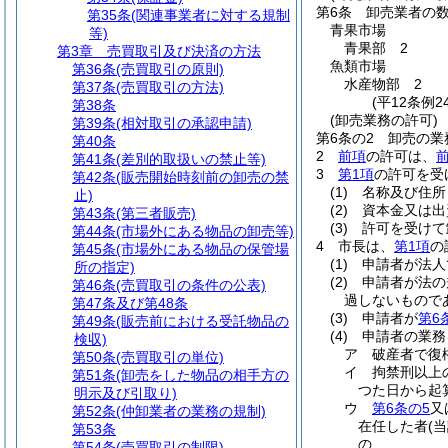
第6条
卸売業者の
第35条
(関連事業者に対する規制
青果市場
等)
青果部 2
第3章
売買取引及び決済の方法
魚類市場
第36条
(売買取引の原則)
水産物部 2
第37条
(売買取引の方法)
(平12条例
第38条
(卸売業務の許可)
第39条
(相対取引の承認申請)
第6条の2
卸売の業
第40条
2
前項
の許可は、
第41条
(差別的取扱いの禁止等)
3
第1項
の許可を受
第42条
(販売開始時刻前の卸売の禁
(1)
名称及び住所
止)
(2)
資本金又は出
第43条
(第三者販売)
(3)
許可を受けて
第44条
(市場外にある物品の卸売等)
4
市長は、
第1項
の
第45条
(市場外にある物品の保管場
(1)
申請者が法人
所の指定)
(2)
申請者が法の
第46条
(売買取引の条件の公表)
過しないもので
第47条及び第48条
(3)
申請者が
第6
第49条
(販売前における受託物品の
(4)
申請者の業務
検収)
ア
破産者で復
第50条
(売買取引の単位)
イ
拘禁刑以上
第51条
(卸売をした物品の相手方の
つた日から起
明示及び引取り)
ウ
第6条の5
又
第52条
(仲卸業者の業務の規制)
在任した者
(
第53条
の
第54条
(売買取引の制限)