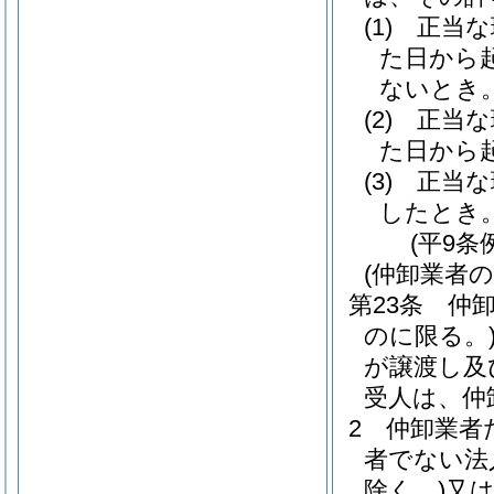
(1)
正当な
た日から
ないとき
(2)
正当な
た日から
(3)
正当な
したとき
(平9条
(仲卸業者
第23条
仲
のに限る。
が譲渡し及
受人は、仲
2
仲卸業者
者でない法
除く。)
又