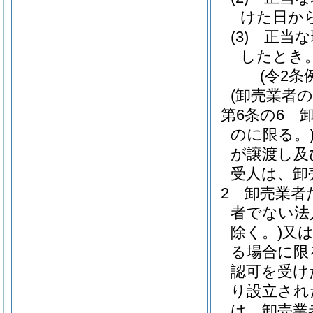
けた日か
(3)
正当な
したとき
(令2条
(卸売業者
第6条の6
のに限る。
が譲渡し及
受人は、卸
2
卸売業者
者でない法
除く。)
又
る場合に限
認可を受け
り設立され
は、卸売業