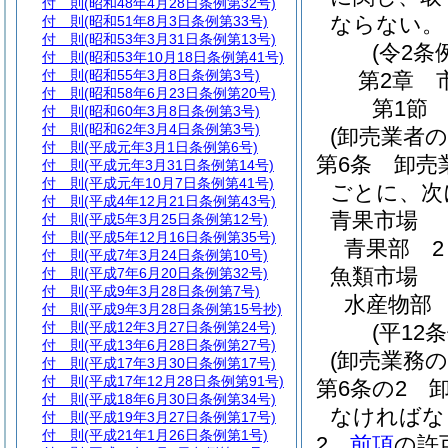
付 則
(昭和48年4月28日条例第32号)
ならない。
付 則
(昭和51年8月3日条例第33号)
付 則
(昭和53年3月31日条例第13号)
(令2条
付 則
(昭和53年10月18日条例第41号)
付 則
(昭和55年3月8日条例第3号)
第2章
付 則
(昭和58年6月23日条例第20号)
第1節
付 則
(昭和60年3月8日条例第3号)
付 則
(昭和62年3月4日条例第3号)
(卸売業者
付 則
(平成元年3月1日条例第6号)
第6条
卸売
付 則
(平成元年3月31日条例第14号)
付 則
(平成元年10月7日条例第41号)
ごとに、次
付 則
(平成4年12月21日条例第43号)
青果市場
付 則
(平成5年3月25日条例第12号)
付 則
(平成5年12月16日条例第35号)
青果部 2
付 則
(平成7年3月24日条例第10号)
魚類市場
付 則
(平成7年6月20日条例第32号)
付 則
(平成9年3月28日条例第7号)
水産物部 
付 則
(平成9年3月28日条例第15号抄)
付 則
(平成12年3月27日条例第24号)
(平12
付 則
(平成13年6月28日条例第27号)
(卸売業務の
付 則
(平成17年3月30日条例第17号)
付 則
(平成17年12月28日条例第91号)
第6条の2
付 則
(平成18年6月30日条例第34号)
なければな
付 則
(平成19年3月27日条例第17号)
付 則
(平成21年1月26日条例第1号)
2
前項
の許