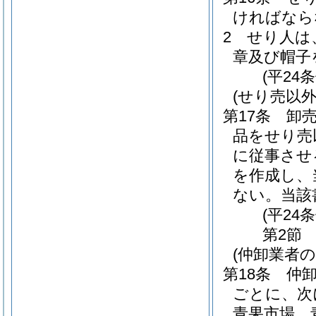
ければなら
2
せり人は
章及び帽子
(平24
(せり売以
第17条
卸
品をせり売
に従事させ
を作成し、
ない。
当該
(平24
第2節
(仲卸業者
第18条
仲
ごとに、次
青果市場 