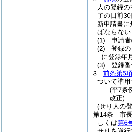
人の登録の
了の日前3
新申請書に
ばならない
(1)
申請者
(2)
登録の
に登録年
(3)
登録番
3
前条第5
ついて準用
(平7条
改正)
(せり人の
第14条
市
しくは
第6
せりを遂行