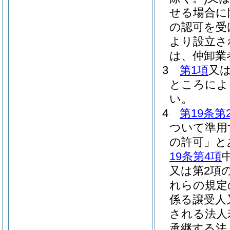
せる場合に
の認可を受
より設立さ
は、仲卸業
3
第1項
又
ところによ
い。
4
第19条第
ついて準用
の許可」と
19条第4項
又は第2項
れらの規定
係る譲受人
される法人
承継する法