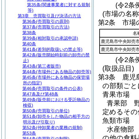
(令2条
第35条
(関連事業者に対する規制
等)
(市場の名称
第3章
売買取引及び決済の方法
第2条
市場
第36条
(売買取引の原則)
第37条
(売買取引の方法)
第38条
名
第39条
(相対取引の承認申請)
鹿児島市中央卸売
第40条
第41条
(差別的取扱いの禁止等)
鹿児島市中央卸売
第42条
(販売開始時刻前の卸売の禁
(令2条
止)
第43条
(第三者販売)
(取扱品目)
第44条
(市場外にある物品の卸売等)
第3条
鹿児
第45条
(市場外にある物品の保管場
所の指定)
の部類ごと
第46条
(売買取引の条件の公表)
青果市場
第47条及び第48条
第49条
(販売前における受託物品の
青果部 
検収)
定めるその
第50条
(売買取引の単位)
第51条
(卸売をした物品の相手方の
魚類市場
明示及び引取り)
第52条
(仲卸業者の業務の規制)
水産物部
第53条
の他の食料
第54条
(売買取引の制限)