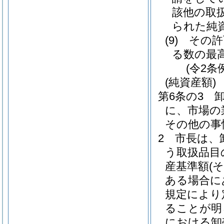
該他の取
られた純
(9)
その許
る数の最
(令2条
(純資産額)
第6条の3
に、市場の
その他の事
2
市長は、
う取扱品目
産基準額
(
ある場合に
規定により
ることが明
における卸