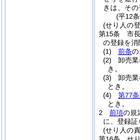
きは、その
(平12
(せり人の登
第15条
市
の登録を消
(1)
前条
の
(2)
卸売業
き。
(3)
卸売業
とき。
(4)
第77
とき。
2
前項
の規
に、登録証
(せり人の責
第16条
せ