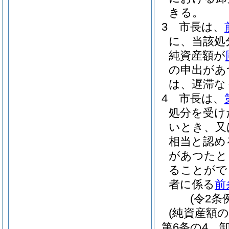
きる。
3
市長は、
に、当該処
純資産額が
の申出があ
は、遅滞な
4
市長は、
処分を受け
いとき、又
相当と認め
があつたと
ることがで
者に係る
前
(令2条
(純資産額の
第6条の4