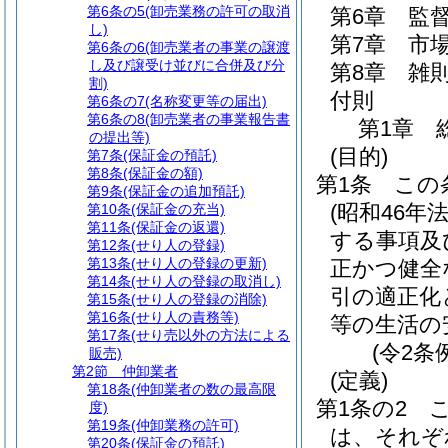
第6条の5
(卸売業務の許可の取消
第6章
監
し)
第7章
市
第6条の6
(卸売業者の事業の譲渡
し及び譲受け並びに合併及び分
第8章
雑
割)
付則
第6条の7
(名称変更等の届出)
第6条の8
(卸売業者の事業報告書
第1章
の提出等)
(目的)
第7条
(保証金の預託)
第8条
(保証金の額)
第1条
この
第9条
(保証金の追加預託)
(昭和46年
第10条
(保証金の充当)
第11条
(保証金の返還)
する事項及
第12条
(せり人の登録)
第13条
(せり人の登録の更新)
正かつ健全
第14条
(せり人の登録の取消し)
引の適正化
第15条
(せり人の登録の消除)
第16条
(せり人の責務等)
等の生活の
第17条
(せり売以外の方法による
(令2条
販売)
第2節
仲卸業者
(定義)
第18条
(仲卸業者の数の最高限
第1条の2
度)
第19条
(仲卸業務の許可)
は、それぞ
第20条
(保証金の預託)