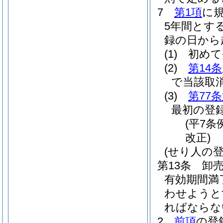
7
第1項
に
5年間とす
録の日から
(1)
初めて
(2)
第14条
で当該取
(3)
第77
最初の登
(平7条
改正)
(せり人の登
第13条
卸
有効期間満
わせようと
ればならな
2
前項
の登