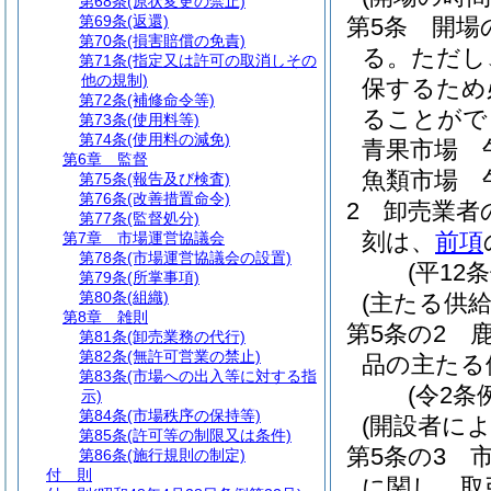
第68条
(原状変更の禁止)
第69条
(返還)
第5条
開場
第70条
(損害賠償の免責)
る。
ただし
第71条
(指定又は許可の取消しその
他の規制)
保するため
第72条
(補修命令等)
ることがで
第73条
(使用料等)
第74条
(使用料の減免)
青果市場 
第6章
監督
魚類市場 
第75条
(報告及び検査)
第76条
(改善措置命令)
2
卸売業者
第77条
(監督処分)
刻は、
前項
第7章
市場運営協議会
第78条
(市場運営協議会の設置)
(平12
第79条
(所掌事項)
第80条
(組織)
(主たる供給
第8章
雑則
第5条の2
第81条
(卸売業務の代行)
第82条
(無許可営業の禁止)
品の主たる
第83条
(市場への出入等に対する指
(令2条
示)
第84条
(市場秩序の保持等)
(開設者に
第85条
(許可等の制限又は条件)
第5条の3
第86条
(施行規則の制定)
付 則
に関し、取