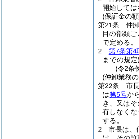
開始しては
(保証金の額
第21条
仲
目の部類ご
で定める。
2
第7条第4
までの規定
(令2条
(仲卸業務
第22条
市
は
第5号
か
き、又はそ
有しなくな
する。
2
市長は、
は、その許