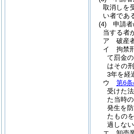
取消しを
い者であ
(4)
申請者
当する者
ア
破産
イ
拘禁
て罰金
はその
3年を経
ウ
第6条
受けた
た当時の
発生を
たものを
過しな
エ
卸売