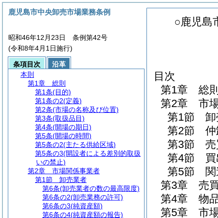
鹿児島市中央卸売市場業務条例
○鹿児島
昭和46年12月23日 条例第42号
(令和8年4月1日施行)
条項目次
沿革
目次
本則
第1章
総則
第1章
総
第1条
(目的)
第1条の2
(定義)
第2章
市
第2条
(市場の名称及び位置)
第1節
卸
第3条
(取扱品目)
第4条
(開場の期日)
第2節
仲
第5条
(開場の時間)
第3節
売
第5条の2
(主たる供給区域)
第5条の3
(開設者による差別的取扱
第4節
買
いの禁止)
第5節
関
第2章
市場関係事業者
第1節
卸売業者
第3章
売
第6条
(卸売業者の数の最高限度)
第4章
物
第6条の2
(卸売業務の許可)
第6条の3
(純資産額)
第5章
市
第6条の4
(純資産額の報告)