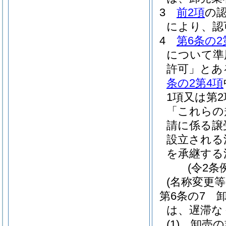
3
前2項
の
により、認
4
第6条の2
について準
許可」とあ
条の2第4項
1項又は第
「これらの
請に係る譲
設立される
を承継する
(令2条
(名称変更等
第6条の7
は、遅滞な
(1)
卸売の