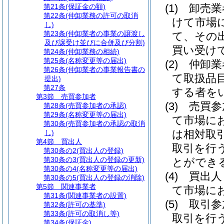
(1)
卸売
第21条
(保証金の額)
第22条
(仲卸業務の許可の取消
けて市場
し)
第23条
(仲卸業者の事業の譲渡し
て、その
及び譲受け並びに合併及び分割)
買い受け
第24条
(仲卸業務の相続)
第25条
(名称変更等の届出)
(2)
仲卸
第26条
(仲卸業者の事業報告書の
て取扱品
提出)
第27条
する者を
第3節
売買参加者
(3)
売買
第28条
(売買参加者の承認)
第29条
(名称変更等の届出)
て市場に
第30条
(売買参加者の承認の取消
は相対取
し)
第4節
買出人
取引を行
第30条の2
(買出人の登録)
第30条の3
(買出人の登録の更新)
とができ
第30条の4
(名称変更等の届出)
(4)
買出
第30条の5
(買出人の登録の消除)
第5節
関連事業者
て市場に
第31条
(関連事業者の設置)
(5)
取引
第32条
(許可の基準)
第33条
(許可の取消し等)
取引を行
第34条
(保証金)