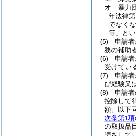
オ
暴力
年法律第7
でなくな
等」とい
(5)
申請者
務の補助
(6)
申請者
受けてい
(7)
申請者
び経験又
(8)
申請者
控除して
額。以下同
次条第1項
の取扱品
請をして