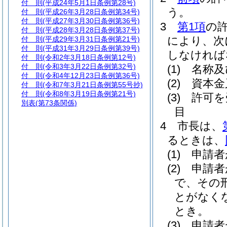
付 則
(平成24年5月1日条例第28号)
う。
付 則
(平成26年3月28日条例第34号)
付 則
(平成27年3月30日条例第36号)
3
第1項
の
付 則
(平成28年3月28日条例第37号)
により、次
付 則
(平成29年3月31日条例第21号)
付 則
(平成31年3月29日条例第39号)
しなければ
付 則
(令和2年3月18日条例第12号)
付 則
(令和3年3月22日条例第32号)
(1)
名称及
付 則
(令和4年12月23日条例第36号)
(2)
資本金
付 則
(令和7年3月21日条例第55号抄)
付 則
(令和8年3月19日条例第21号)
(3)
許可を
別表
(第73条関係)
目
4
市長は、
るときは、
(1)
申請者
(2)
申請者
で、その
とがなく
とき。
(3)
申請者