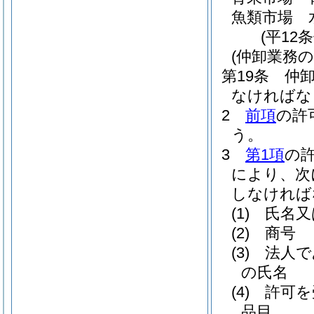
魚類市場 
(平12
(仲卸業務の
第19条
仲
なければな
2
前項
の許
う。
3
第1項
の
により、次
しなければ
(1)
氏名又
(2)
商号
(3)
法人で
の氏名
(4)
許可を
品目