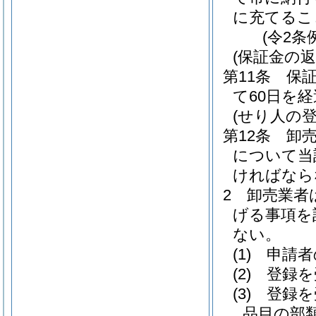
に充てるこ
(令2条
(保証金の返
第11条
保
て60日を
(せり人の登
第12条
卸
について当
ければなら
2
卸売業者
げる事項を
ない。
(1)
申請者
(2)
登録を
(3)
登録を
品目の部