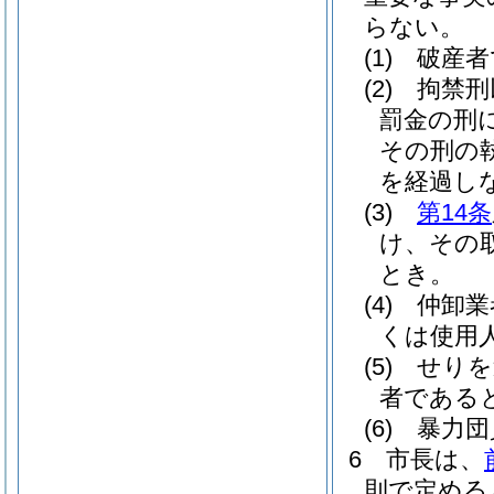
らない。
(1)
破産者
(2)
拘禁刑
罰金の刑
その刑の
を経過し
(3)
第14条
け、その
とき。
(4)
仲卸業
くは使用
(5)
せりを
者である
(6)
暴力団
6
市長は、
則で定める