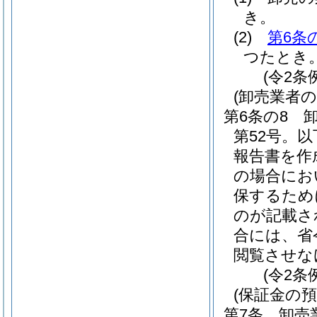
き。
(2)
第6条
つたとき
(令2条
(卸売業者
第6条の8
第52号。
報告書を作
の場合にお
保するため
のが記載さ
合には、省
閲覧させな
(令2条
(保証金の預
第7条
卸売