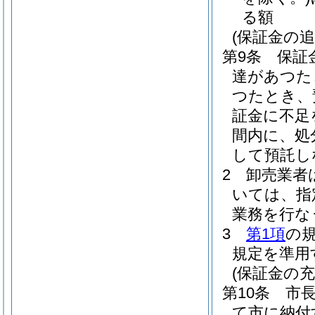
る額
(保証金の追
第9条
保証
達があつた
つたとき、
証金に不足
間内に、処
して預託し
2
卸売業者
いては、指
業務を行な
3
第1項
の
規定を準用
(保証金の充
第10条
市
て市に納付