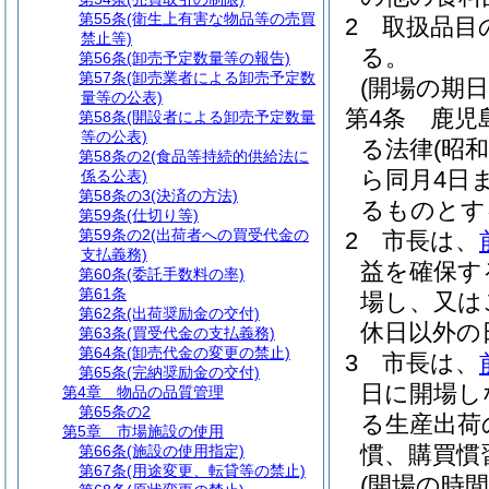
第55条
(衛生上有害な物品等の売買
2
取扱品目
禁止等)
る。
第56条
(卸売予定数量等の報告)
第57条
(卸売業者による卸売予定数
(開場の期日
量等の公表)
第4条
鹿児
第58条
(開設者による卸売予定数量
等の公表)
る法律
(昭和
第58条の2
(食品等持続的供給法に
ら同月4日
係る公表)
第58条の3
(決済の方法)
るものとす
第59条
(仕切り等)
第59条の2
(出荷者への買受代金の
2
市長は、
支払義務)
益を確保す
第60条
(委託手数料の率)
第61条
場し、又は
第62条
(出荷奨励金の交付)
休日以外の
第63条
(買受代金の支払義務)
第64条
(卸売代金の変更の禁止)
3
市長は、
第65条
(完納奨励金の交付)
日に開場し
第4章
物品の品質管理
第65条の2
る生産出荷
第5章
市場施設の使用
慣、購買慣
第66条
(施設の使用指定)
第67条
(用途変更、転貸等の禁止)
(開場の時間