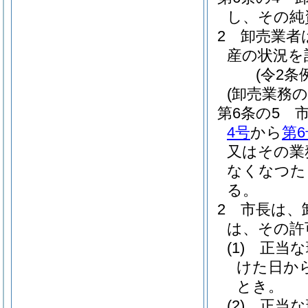
し、その純
2
卸売業者
産の状況を
(令2条
(卸売業務
第6条の5
4号
から
第6
又はその業
なくなつた
る。
2
市長は、
は、その許
(1)
正当な
けた日か
とき。
(2)
正当な