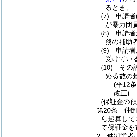
るとき。
(7)
申請者
が暴力団
(8)
申請者
務の補助
(9)
申請者
受けてい
(10)
その
める数の
(平12
改正)
(保証金の預
第20条
仲
ら起算して
て保証金を
2
仲卸業者