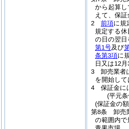
から起算し
えて、保証
2
前項
に規
規定する休
の日の翌日
第1号
及び
条第3項
に
日又は12
3
卸売業者
を開始して
4
保証金に
(平元条
(保証金の額
第8条
卸売
の範囲内で
青果市場