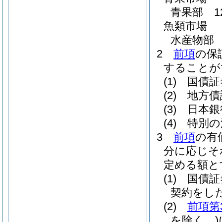
青果部 1
魚類市場
水産物部 
2
前項
の保
することが
(1)
国債証
(2)
地方債
(3)
日本銀
(4)
特別の
3
前項
の有
分に応じそ
定める額と
(1)
国債証
契約をし
(2)
前項第
を除く。)