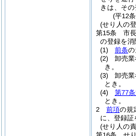
きは、その
(平12
(せり人の登
第15条
市
の登録を消
(1)
前条
の
(2)
卸売業
き。
(3)
卸売業
とき。
(4)
第77
とき。
2
前項
の規
に、登録証
(せり人の責
第16条
せ