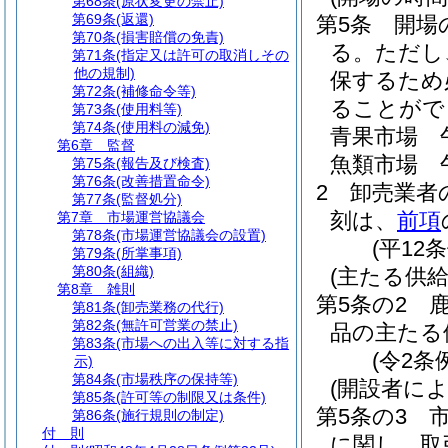
第68条
(原状変更の禁止)
第69条
(返還)
第5条
開場
第70条
(損害賠償の免責)
る。
ただし
第71条
(指定又は許可の取消しその
他の規制)
保するため
第72条
(補修命令等)
ることがで
第73条
(使用料等)
第74条
(使用料の減免)
青果市場 
第6章
監督
魚類市場 
第75条
(報告及び検査)
第76条
(改善措置命令)
2
卸売業者
第77条
(監督処分)
刻は、
前項
第7章
市場運営協議会
第78条
(市場運営協議会の設置)
(平12
第79条
(所掌事項)
第80条
(組織)
(主たる供給
第8章
雑則
第5条の2
第81条
(卸売業務の代行)
第82条
(無許可営業の禁止)
品の主たる
第83条
(市場への出入等に対する指
(令2条
示)
第84条
(市場秩序の保持等)
(開設者に
第85条
(許可等の制限又は条件)
第5条の3
第86条
(施行規則の制定)
付 則
に関し、取