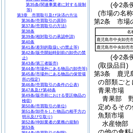
(令2条
第35条
(関連事業者に対する規制
等)
(市場の名称
第3章
売買取引及び決済の方法
第2条
市場
第36条
(売買取引の原則)
第37条
(売買取引の方法)
第38条
名
第39条
(相対取引の承認申請)
鹿児島市中央卸売
第40条
第41条
(差別的取扱いの禁止等)
鹿児島市中央卸売
第42条
(販売開始時刻前の卸売の禁
(令2条
止)
第43条
(第三者販売)
(取扱品目)
第44条
(市場外にある物品の卸売等)
第3条
鹿児
第45条
(市場外にある物品の保管場
所の指定)
の部類ごと
第46条
(売買取引の条件の公表)
青果市場
第47条及び第48条
第49条
(販売前における受託物品の
青果部 
検収)
定めるその
第50条
(売買取引の単位)
第51条
(卸売をした物品の相手方の
魚類市場
明示及び引取り)
第52条
(仲卸業者の業務の規制)
水産物部
第53条
の他の食料
第54条
(売買取引の制限)