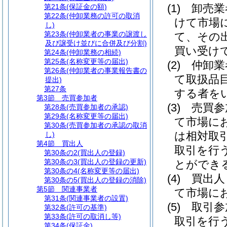
(1)
卸売
第21条
(保証金の額)
第22条
(仲卸業務の許可の取消
けて市場
し)
第23条
(仲卸業者の事業の譲渡し
て、その
及び譲受け並びに合併及び分割)
買い受け
第24条
(仲卸業務の相続)
第25条
(名称変更等の届出)
(2)
仲卸
第26条
(仲卸業者の事業報告書の
て取扱品
提出)
第27条
する者を
第3節
売買参加者
(3)
売買
第28条
(売買参加者の承認)
第29条
(名称変更等の届出)
て市場に
第30条
(売買参加者の承認の取消
は相対取
し)
第4節
買出人
取引を行
第30条の2
(買出人の登録)
第30条の3
(買出人の登録の更新)
とができ
第30条の4
(名称変更等の届出)
(4)
買出
第30条の5
(買出人の登録の消除)
第5節
関連事業者
て市場に
第31条
(関連事業者の設置)
(5)
取引
第32条
(許可の基準)
第33条
(許可の取消し等)
取引を行
第34条
(保証金)