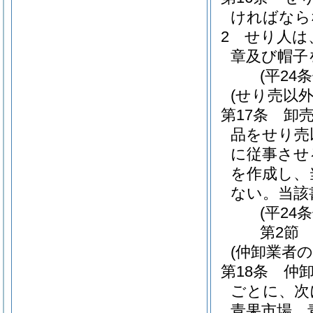
ければなら
2
せり人は
章及び帽子
(平24
(せり売以
第17条
卸
品をせり売
に従事させ
を作成し、
ない。
当該
(平24
第2節
(仲卸業者
第18条
仲
ごとに、次
青果市場 