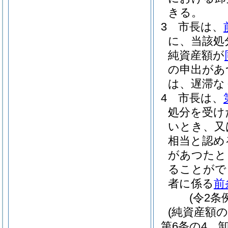
きる。
3
市長は、
に、当該処
純資産額が
の申出があ
は、遅滞な
4
市長は、
処分を受け
いとき、又
相当と認め
があつたと
ることがで
者に係る
前
(令2条
(純資産額の
第6条の4