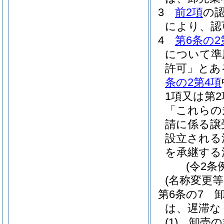
3
前2項
の
により、認
4
第6条の2
について準
許可」とあ
条の2第4項
1項又は第
「これらの
請に係る譲
設立される
を承継する
(令2条
(名称変更等
第6条の7
は、遅滞な
(1)
卸売の