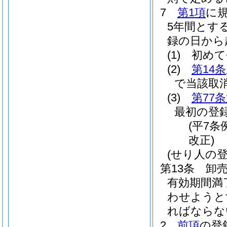
7
第1項
に
5年間とす
録の日から
(1)
初めて
(2)
第14条
で当該取
(3)
第77
最初の登
(平7条
改正)
(せり人の登
第13条
卸
有効期間満
わせようと
ればならな
2
前項
の登