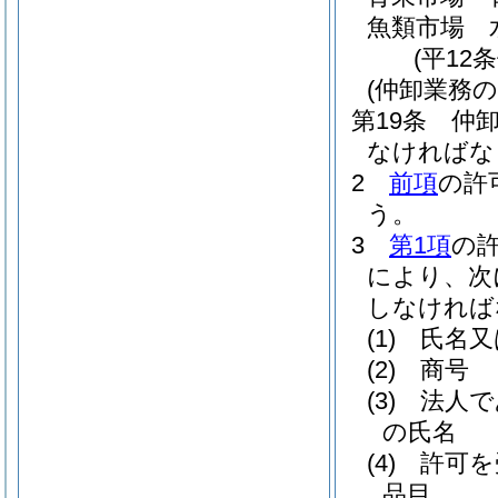
魚類市場 
(平12
(仲卸業務の
第19条
仲
なければな
2
前項
の許
う。
3
第1項
の
により、次
しなければ
(1)
氏名又
(2)
商号
(3)
法人で
の氏名
(4)
許可を
品目