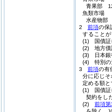
青果部 1
魚類市場
水産物部 
2
前項
の保
することが
(1)
国債証
(2)
地方債
(3)
日本銀
(4)
特別の
3
前項
の有
分に応じそ
定める額と
(1)
国債証
契約をし
(2)
前項第
を除く。)