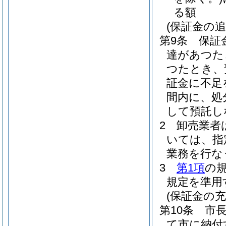
る額
(保証金の追
第9条
保証
達があつた
つたとき、
証金に不足
間内に、処
して預託し
2
卸売業者
いては、指
業務を行な
3
第1項
の
規定を準用
(保証金の充
第10条
市
て市に納付