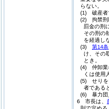
らない。
(1)
破産者
(2)
拘禁刑
罰金の刑
その刑の
を経過し
(3)
第14条
け、その
とき。
(4)
仲卸業
くは使用
(5)
せりを
者である
(6)
暴力団
6
市長は、
則で定める