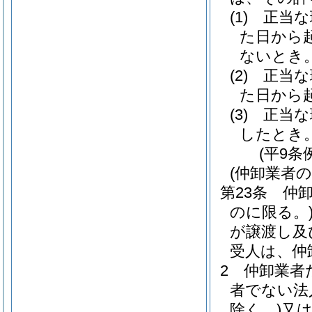
(1)
正当な
た日から
ないとき
(2)
正当な
た日から
(3)
正当な
したとき
(平9条
(仲卸業者
第23条
仲
のに限る。
が譲渡し及
受人は、仲
2
仲卸業者
者でない法
除く。)
又