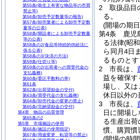
第55条
(衛生上有害な物品等の売買
2
取扱品目
禁止等)
る。
第56条
(卸売予定数量等の報告)
第57条
(卸売業者による卸売予定数
(開場の期日
量等の公表)
第4条
鹿児
第58条
(開設者による卸売予定数量
等の公表)
る法律
(昭和
第58条の2
(食品等持続的供給法に
ら同月4日
係る公表)
第58条の3
(決済の方法)
るものとす
第59条
(仕切り等)
第59条の2
(出荷者への買受代金の
2
市長は、
支払義務)
益を確保す
第60条
(委託手数料の率)
第61条
場し、又は
第62条
(出荷奨励金の交付)
休日以外の
第63条
(買受代金の支払義務)
第64条
(卸売代金の変更の禁止)
3
市長は、
第65条
(完納奨励金の交付)
日に開場し
第4章
物品の品質管理
第65条の2
る生産出荷
第5章
市場施設の使用
慣、購買慣
第66条
(施設の使用指定)
第67条
(用途変更、転貸等の禁止)
(開場の時間