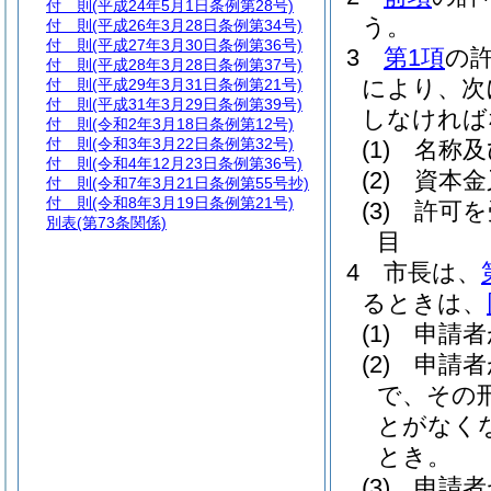
付 則
(平成24年5月1日条例第28号)
う。
付 則
(平成26年3月28日条例第34号)
付 則
(平成27年3月30日条例第36号)
3
第1項
の
付 則
(平成28年3月28日条例第37号)
により、次
付 則
(平成29年3月31日条例第21号)
付 則
(平成31年3月29日条例第39号)
しなければ
付 則
(令和2年3月18日条例第12号)
付 則
(令和3年3月22日条例第32号)
(1)
名称及
付 則
(令和4年12月23日条例第36号)
(2)
資本金
付 則
(令和7年3月21日条例第55号抄)
付 則
(令和8年3月19日条例第21号)
(3)
許可を
別表
(第73条関係)
目
4
市長は、
るときは、
(1)
申請者
(2)
申請者
で、その
とがなく
とき。
(3)
申請者