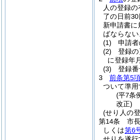
人の登録の
了の日前3
新申請書に
ばならない
(1)
申請者
(2)
登録の
に登録年
(3)
登録番
3
前条第5
ついて準用
(平7条
改正)
(せり人の
第14条
市
しくは
第6
せりを遂行