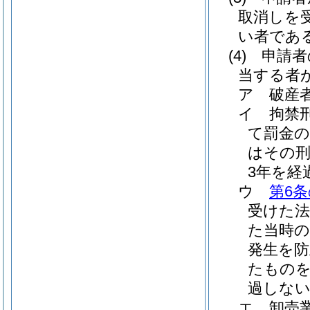
取消しを
い者であ
(4)
申請者
当する者
ア
破産
イ
拘禁
て罰金
はその
3年を経
ウ
第6条
受けた
た当時の
発生を
たものを
過しな
エ
卸売