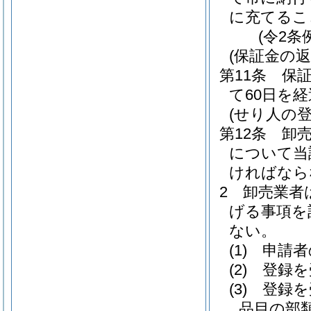
に充てるこ
(令2条
(保証金の返
第11条
保
て60日を
(せり人の登
第12条
卸
について当
ければなら
2
卸売業者
げる事項を
ない。
(1)
申請者
(2)
登録を
(3)
登録を
品目の部