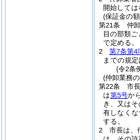
開始しては
(保証金の額
第21条
仲
目の部類ご
で定める。
2
第7条第4
までの規定
(令2条
(仲卸業務
第22条
市
は
第5号
か
き、又はそ
有しなくな
する。
2
市長は、
は、その許