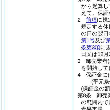
から起算し
えて、保証
2
前項
に規
規定する休
の日の翌日
第1号
及び
条第3項
に
日又は12
3
卸売業者
を開始して
4
保証金に
(平元条
(保証金の額
第8条
卸売
の範囲内で
青果市場