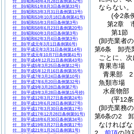
付 則
(昭和48年4月28日条例第32号)
ならない。
付 則
(昭和51年8月3日条例第33号)
付 則
(昭和53年3月31日条例第13号)
(令2条
付 則
(昭和53年10月18日条例第41号)
付 則
(昭和55年3月8日条例第3号)
第2章
付 則
(昭和58年6月23日条例第20号)
第1節
付 則
(昭和60年3月8日条例第3号)
付 則
(昭和62年3月4日条例第3号)
(卸売業者
付 則
(平成元年3月1日条例第6号)
第6条
卸売
付 則
(平成元年3月31日条例第14号)
付 則
(平成元年10月7日条例第41号)
ごとに、次
付 則
(平成4年12月21日条例第43号)
青果市場
付 則
(平成5年3月25日条例第12号)
付 則
(平成5年12月16日条例第35号)
青果部 2
付 則
(平成7年3月24日条例第10号)
魚類市場
付 則
(平成7年6月20日条例第32号)
付 則
(平成9年3月28日条例第7号)
水産物部 
付 則
(平成9年3月28日条例第15号抄)
付 則
(平成12年3月27日条例第24号)
(平12
付 則
(平成13年6月28日条例第27号)
(卸売業務の
付 則
(平成17年3月30日条例第17号)
付 則
(平成17年12月28日条例第91号)
第6条の2
付 則
(平成18年6月30日条例第34号)
なければな
付 則
(平成19年3月27日条例第17号)
付 則
(平成21年1月26日条例第1号)
2
前項
の許