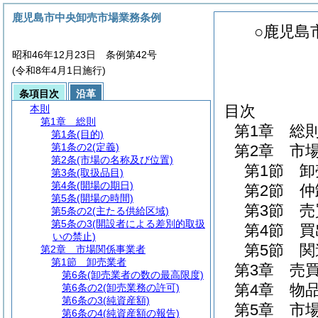
鹿児島市中央卸売市場業務条例
○鹿児島
昭和46年12月23日 条例第42号
(令和8年4月1日施行)
条項目次
沿革
目次
本則
第1章
総則
第1章
総
第1条
(目的)
第1条の2
(定義)
第2章
市
第2条
(市場の名称及び位置)
第1節
卸
第3条
(取扱品目)
第4条
(開場の期日)
第2節
仲
第5条
(開場の時間)
第3節
売
第5条の2
(主たる供給区域)
第5条の3
(開設者による差別的取扱
第4節
買
いの禁止)
第5節
関
第2章
市場関係事業者
第1節
卸売業者
第3章
売
第6条
(卸売業者の数の最高限度)
第4章
物
第6条の2
(卸売業務の許可)
第6条の3
(純資産額)
第5章
市
第6条の4
(純資産額の報告)