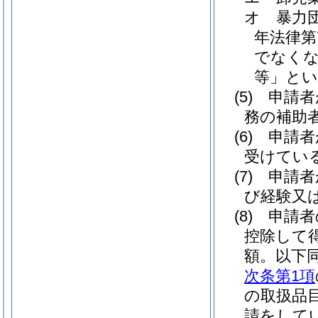
オ
暴力
年法律第7
でなくな
等」とい
(5)
申請者
務の補助
(6)
申請者
受けてい
(7)
申請者
び経験又
(8)
申請者
控除して
額。以下同
次条第1項
の取扱品
請をして