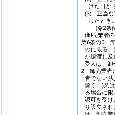
けた日か
(3)
正当な
したとき
(令2条
(卸売業者
第6条の6
のに限る。
が譲渡し及
受人は、卸
2
卸売業者
者でない法
除く。)
又
る場合に限
認可を受け
り設立され
は、卸売業