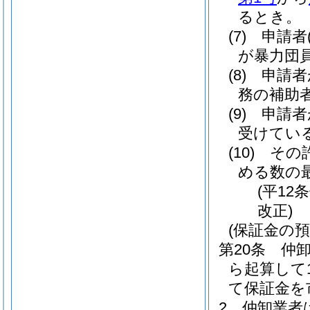
るとき。
(7)
申請者
が暴力団
(8)
申請者
務の補助
(9)
申請者
受けてい
(10)
その
める数の
(平12
改正)
(保証金の預
第20条
仲
ら起算して
て保証金を
2
仲卸業者