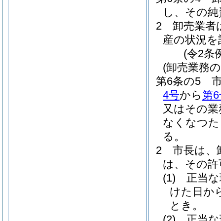
し、その純
2
卸売業者
産の状況を
(令2条
(卸売業務
第6条の5
4号
から
第6
又はその業
なくなつた
る。
2
市長は、
は、その許
(1)
正当な
けた日か
とき。
(2)
正当な