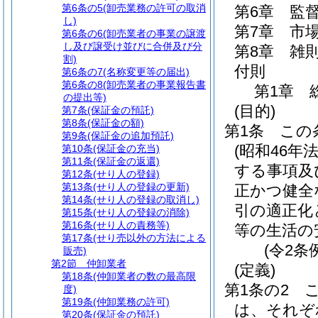
第6条の5
(卸売業務の許可の取消
第6章
監
し)
第7章
市
第6条の6
(卸売業者の事業の譲渡
し及び譲受け並びに合併及び分
第8章
雑
割)
付則
第6条の7
(名称変更等の届出)
第6条の8
(卸売業者の事業報告書
第1章
の提出等)
(目的)
第7条
(保証金の預託)
第8条
(保証金の額)
第1条
この
第9条
(保証金の追加預託)
(昭和46年
第10条
(保証金の充当)
第11条
(保証金の返還)
する事項及
第12条
(せり人の登録)
第13条
(せり人の登録の更新)
正かつ健全
第14条
(せり人の登録の取消し)
引の適正化
第15条
(せり人の登録の消除)
第16条
(せり人の責務等)
等の生活の
第17条
(せり売以外の方法による
(令2条
販売)
第2節
仲卸業者
(定義)
第18条
(仲卸業者の数の最高限
第1条の2
度)
第19条
(仲卸業務の許可)
は、それぞ
第20条
(保証金の預託)