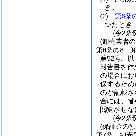
き。
(2)
第6条
つたとき
(令2条
(卸売業者
第6条の8
第52号。
報告書を作
の場合にお
保するため
のが記載さ
合には、省
閲覧させな
(令2条
(保証金の預
第7条
卸売