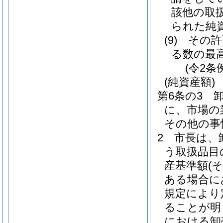
該他の取
られた純
(9)
その許
る数の最
(令2条
(純資産額)
第6条の3
に、市場の
その他の事
2
市長は、
う取扱品目
産基準額
(
ある場合に
規定により
ることが明
における卸