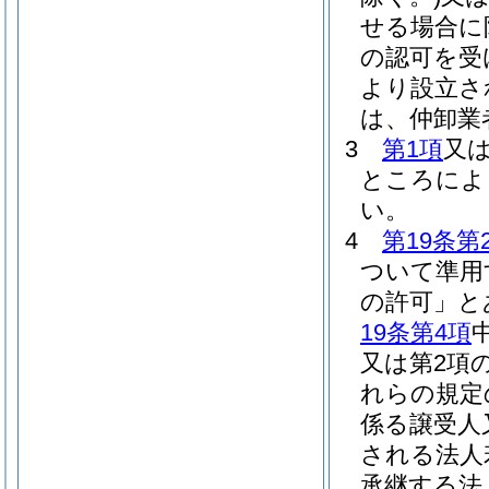
せる場合に
の認可を受
より設立さ
は、仲卸業
3
第1項
又
ところによ
い。
4
第19条第
ついて準用
の許可」と
19条第4項
又は第2項
れらの規定
係る譲受人
される法人
承継する法