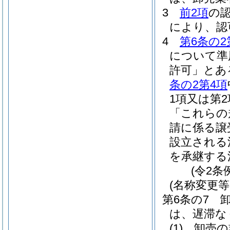
3
前2項
の
により、認
4
第6条の2
について準
許可」とあ
条の2第4項
1項又は第
「これらの
請に係る譲
設立される
を承継する
(令2条
(名称変更等
第6条の7
は、遅滞な
(1)
卸売の