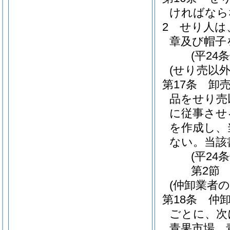
ければなら
2
せり人は
章及び帽子
(平24
(せり売以
第17条
卸
品をせり売
に従事させ
を作成し、
ない。
当該
(平24
第2節
(仲卸業者
第18条
仲
ごとに、次
青果市場 