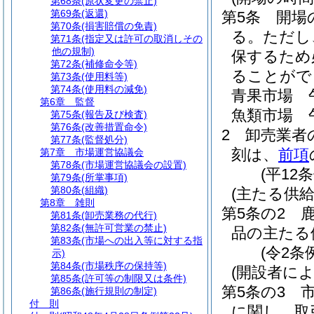
第68条
(原状変更の禁止)
第69条
(返還)
第5条
開場
第70条
(損害賠償の免責)
る。
ただし
第71条
(指定又は許可の取消しその
他の規制)
保するため
第72条
(補修命令等)
ることがで
第73条
(使用料等)
第74条
(使用料の減免)
青果市場 
第6章
監督
魚類市場 
第75条
(報告及び検査)
第76条
(改善措置命令)
2
卸売業者
第77条
(監督処分)
刻は、
前項
第7章
市場運営協議会
第78条
(市場運営協議会の設置)
(平12
第79条
(所掌事項)
第80条
(組織)
(主たる供給
第8章
雑則
第5条の2
第81条
(卸売業務の代行)
第82条
(無許可営業の禁止)
品の主たる
第83条
(市場への出入等に対する指
(令2条
示)
第84条
(市場秩序の保持等)
(開設者に
第85条
(許可等の制限又は条件)
第5条の3
第86条
(施行規則の制定)
付 則
に関し、取