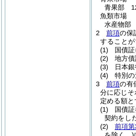
青果部 1
魚類市場
水産物部 
2
前項
の保
することが
(1)
国債証
(2)
地方債
(3)
日本銀
(4)
特別の
3
前項
の有
分に応じそ
定める額と
(1)
国債証
契約をし
(2)
前項第
を除く。)