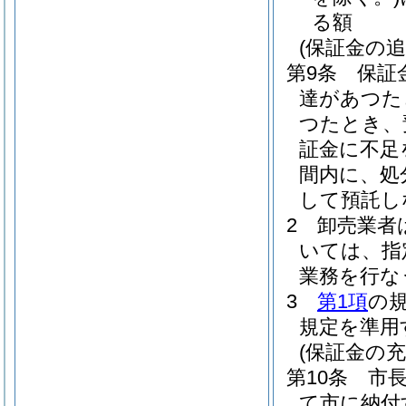
る額
(保証金の追
第9条
保証
達があつた
つたとき、
証金に不足
間内に、処
して預託し
2
卸売業者
いては、指
業務を行な
3
第1項
の
規定を準用
(保証金の充
第10条
市
て市に納付