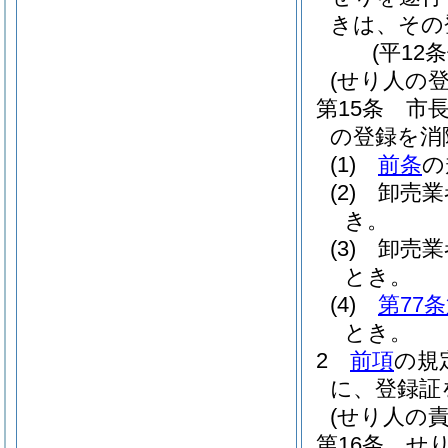
きは、その
(平12
(せり人の登
第15条
市
の登録を消
(1)
前条
の
(2)
卸売業
き。
(3)
卸売業
とき。
(4)
第77
とき。
2
前項
の規
に、登録証
(せり人の責
第16条
せ