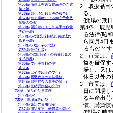
第55条
(衛生上有害な物品等の売買
2
取扱品目
禁止等)
る。
第56条
(卸売予定数量等の報告)
第57条
(卸売業者による卸売予定数
(開場の期日
量等の公表)
第4条
鹿児
第58条
(開設者による卸売予定数量
等の公表)
る法律
(昭和
第58条の2
(食品等持続的供給法に
ら同月4日
係る公表)
第58条の3
(決済の方法)
るものとす
第59条
(仕切り等)
第59条の2
(出荷者への買受代金の
2
市長は、
支払義務)
益を確保す
第60条
(委託手数料の率)
第61条
場し、又は
第62条
(出荷奨励金の交付)
休日以外の
第63条
(買受代金の支払義務)
第64条
(卸売代金の変更の禁止)
3
市長は、
第65条
(完納奨励金の交付)
日に開場し
第4章
物品の品質管理
第65条の2
る生産出荷
第5章
市場施設の使用
慣、購買慣
第66条
(施設の使用指定)
第67条
(用途変更、転貸等の禁止)
(開場の時間