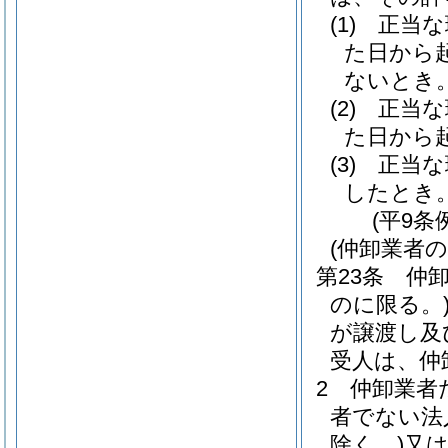
(1)
正当な
た日から
ないとき
(2)
正当な
た日から
(3)
正当な
したとき
(平9条
(仲卸業者
第23条
仲
のに限る。
が譲渡し及
受人は、仲
2
仲卸業者
者でない法
除く。)
又