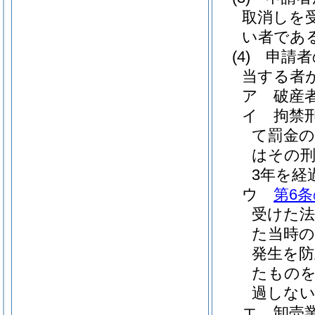
取消しを
い者であ
(4)
申請者
当する者
ア
破産
イ
拘禁
て罰金
はその
3年を経
ウ
第6条
受けた
た当時の
発生を
たものを
過しな
エ
卸売