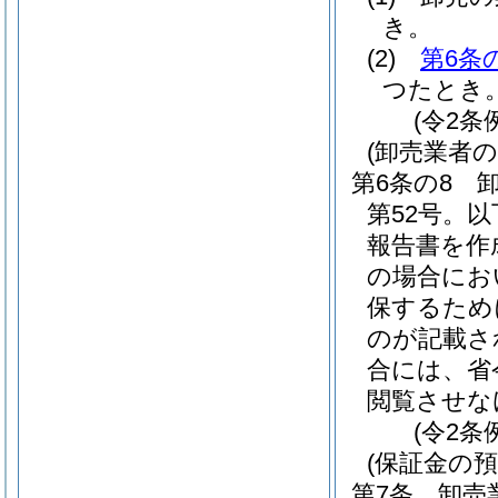
き。
(2)
第6条
つたとき
(令2条
(卸売業者
第6条の8
第52号。
報告書を作
の場合にお
保するため
のが記載さ
合には、省
閲覧させな
(令2条
(保証金の預
第7条
卸売