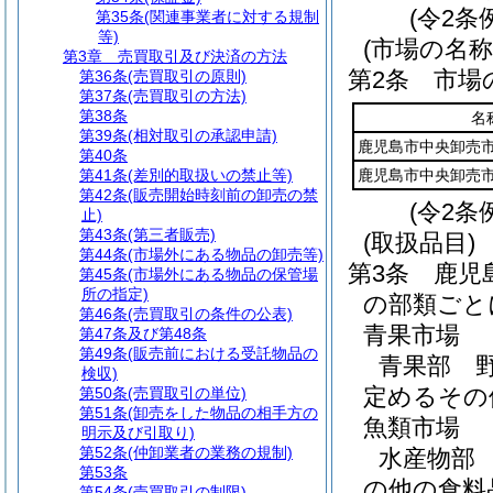
(令2条
第35条
(関連事業者に対する規制
等)
(市場の名称
第3章
売買取引及び決済の方法
第2条
市場
第36条
(売買取引の原則)
第37条
(売買取引の方法)
第38条
名
第39条
(相対取引の承認申請)
鹿児島市中央卸売
第40条
第41条
(差別的取扱いの禁止等)
鹿児島市中央卸売
第42条
(販売開始時刻前の卸売の禁
(令2条
止)
第43条
(第三者販売)
(取扱品目)
第44条
(市場外にある物品の卸売等)
第3条
鹿児
第45条
(市場外にある物品の保管場
所の指定)
の部類ごと
第46条
(売買取引の条件の公表)
青果市場
第47条及び第48条
第49条
(販売前における受託物品の
青果部 
検収)
定めるその
第50条
(売買取引の単位)
第51条
(卸売をした物品の相手方の
魚類市場
明示及び引取り)
第52条
(仲卸業者の業務の規制)
水産物部
第53条
の他の食料
第54条
(売買取引の制限)