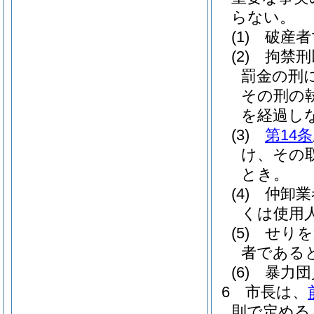
らない。
(1)
破産者
(2)
拘禁刑
罰金の刑
その刑の
を経過し
(3)
第14条
け、その
とき。
(4)
仲卸業
くは使用
(5)
せりを
者である
(6)
暴力団
6
市長は、
則で定める