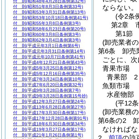
付 則
(昭和48年4月28日条例第32号)
ならない。
付 則
(昭和51年8月3日条例第33号)
付 則
(昭和53年3月31日条例第13号)
(令2条
付 則
(昭和53年10月18日条例第41号)
付 則
(昭和55年3月8日条例第3号)
第2章
付 則
(昭和58年6月23日条例第20号)
第1節
付 則
(昭和60年3月8日条例第3号)
付 則
(昭和62年3月4日条例第3号)
(卸売業者
付 則
(平成元年3月1日条例第6号)
第6条
卸売
付 則
(平成元年3月31日条例第14号)
付 則
(平成元年10月7日条例第41号)
ごとに、次
付 則
(平成4年12月21日条例第43号)
青果市場
付 則
(平成5年3月25日条例第12号)
付 則
(平成5年12月16日条例第35号)
青果部 2
付 則
(平成7年3月24日条例第10号)
魚類市場
付 則
(平成7年6月20日条例第32号)
付 則
(平成9年3月28日条例第7号)
水産物部 
付 則
(平成9年3月28日条例第15号抄)
付 則
(平成12年3月27日条例第24号)
(平12
付 則
(平成13年6月28日条例第27号)
(卸売業務の
付 則
(平成17年3月30日条例第17号)
付 則
(平成17年12月28日条例第91号)
第6条の2
付 則
(平成18年6月30日条例第34号)
なければな
付 則
(平成19年3月27日条例第17号)
付 則
(平成21年1月26日条例第1号)
2
前項
の許