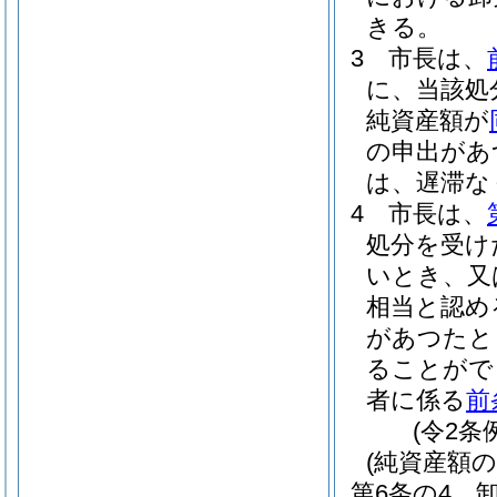
きる。
3
市長は、
に、当該処
純資産額が
の申出があ
は、遅滞な
4
市長は、
処分を受け
いとき、又
相当と認め
があつたと
ることがで
者に係る
前
(令2条
(純資産額の
第6条の4