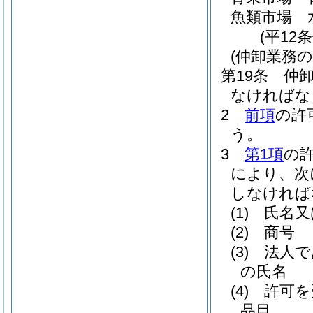
魚類市場 
(平12
(仲卸業務の
第19条
仲
なければな
2
前項
の許
う。
3
第1項
の
により、次
しなければ
(1)
氏名又
(2)
商号
(3)
法人で
の氏名
(4)
許可を
品目