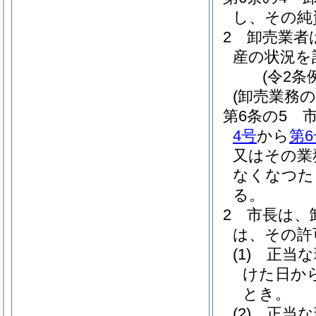
し、その純
2
卸売業者
産の状況を
(令2条
(卸売業務
第6条の5
4号
から
第6
又はその業
なくなつた
る。
2
市長は、
は、その許
(1)
正当な
けた日か
とき。
(2)
正当な