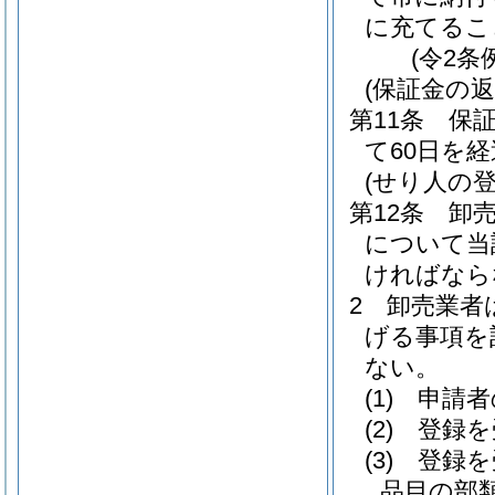
に充てるこ
(令2条
(保証金の返
第11条
保
て60日を
(せり人の登
第12条
卸
について当
ければなら
2
卸売業者
げる事項を
ない。
(1)
申請者
(2)
登録を
(3)
登録を
品目の部