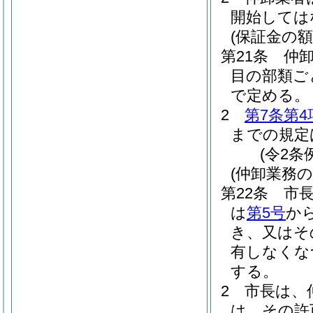
開始しては
(保証金の額
第21条
仲
目の部類ご
で定める。
2
第7条第4
までの規定
(令2条
(仲卸業務
第22条
市
は
第5号
か
き、又はそ
有しなくな
する。
2
市長は、
は、その許