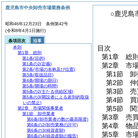
鹿児島市中央卸売市場業務条例
○鹿児島
昭和46年12月23日 条例第42号
(令和8年4月1日施行)
条項目次
沿革
目次
本則
第1章
総則
第1章
総
第1条
(目的)
第1条の2
(定義)
第2章
市
第2条
(市場の名称及び位置)
第1節
卸
第3条
(取扱品目)
第4条
(開場の期日)
第2節
仲
第5条
(開場の時間)
第3節
売
第5条の2
(主たる供給区域)
第5条の3
(開設者による差別的取扱
第4節
買
いの禁止)
第5節
関
第2章
市場関係事業者
第1節
卸売業者
第3章
売
第6条
(卸売業者の数の最高限度)
第4章
物
第6条の2
(卸売業務の許可)
第6条の3
(純資産額)
第5章
市
第6条の4
(純資産額の報告)