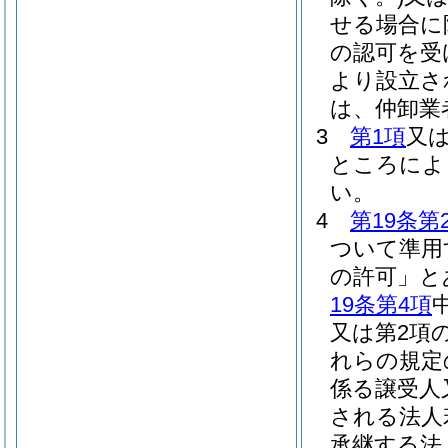
せる場合に
の認可を受
より設立さ
は、仲卸業
3
第1項
又
ところによ
い。
4
第19条第
ついて準用
の許可」と
19条第4項
又は第2項
れらの規定
係る譲受人
される法人
承継する法