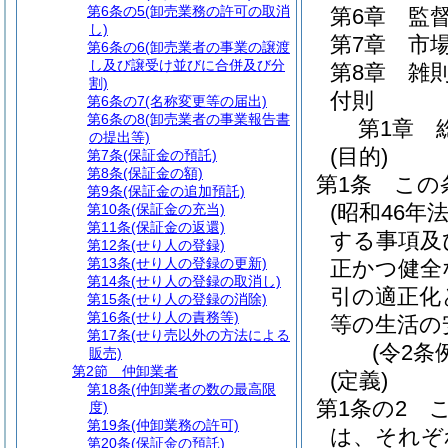
第6条の5
(卸売業務の許可の取消
第6章
監
し)
第7章
市
第6条の6
(卸売業者の事業の譲渡
し及び譲受け並びに合併及び分
第8章
雑
割)
付則
第6条の7
(名称変更等の届出)
第6条の8
(卸売業者の事業報告書
第1章
の提出等)
(目的)
第7条
(保証金の預託)
第8条
(保証金の額)
第1条
この
第9条
(保証金の追加預託)
(昭和46年
第10条
(保証金の充当)
第11条
(保証金の返還)
する事項及
第12条
(せり人の登録)
第13条
(せり人の登録の更新)
正かつ健全
第14条
(せり人の登録の取消し)
引の適正化
第15条
(せり人の登録の消除)
第16条
(せり人の責務等)
等の生活の
第17条
(せり売以外の方法による
(令2条
販売)
第2節
仲卸業者
(定義)
第18条
(仲卸業者の数の最高限
第1条の2
度)
第19条
(仲卸業務の許可)
は、それぞ
第20条
(保証金の預託)