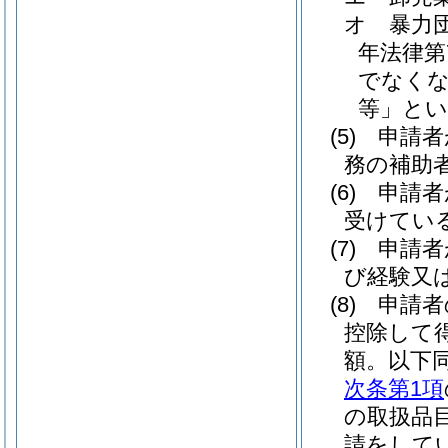
オ
暴力
年法律第7
でなくな
等」とい
(5)
申請者
務の補助
(6)
申請者
受けてい
(7)
申請者
び経験又
(8)
申請者
控除して
額。以下同
次条第1項
の取扱品
請をして