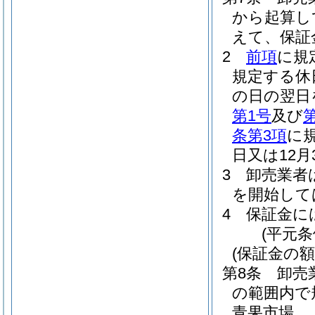
から起算し
えて、保証
2
前項
に規
規定する休
の日の翌日
第1号
及び
条第3項
に
日又は12
3
卸売業者
を開始して
4
保証金に
(平元条
(保証金の額
第8条
卸売
の範囲内で
青果市場