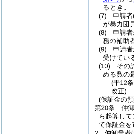
るとき。
(7)
申請者
が暴力団
(8)
申請者
務の補助
(9)
申請者
受けてい
(10)
その
める数の
(平12
改正)
(保証金の預
第20条
仲
ら起算して
て保証金を
2
仲卸業者