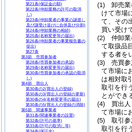
(1)
卸売
第21条
(保証金の額)
第22条
(仲卸業務の許可の取消
けて市場
し)
第23条
(仲卸業者の事業の譲渡し
て、その
及び譲受け並びに合併及び分割)
買い受け
第24条
(仲卸業務の相続)
第25条
(名称変更等の届出)
(2)
仲卸
第26条
(仲卸業者の事業報告書の
て取扱品
提出)
第27条
する者を
第3節
売買参加者
(3)
売買
第28条
(売買参加者の承認)
第29条
(名称変更等の届出)
て市場に
第30条
(売買参加者の承認の取消
は相対取
し)
第4節
買出人
取引を行
第30条の2
(買出人の登録)
第30条の3
(買出人の登録の更新)
とができ
第30条の4
(名称変更等の届出)
(4)
買出
第30条の5
(買出人の登録の消除)
第5節
関連事業者
て市場に
第31条
(関連事業者の設置)
(5)
取引
第32条
(許可の基準)
第33条
(許可の取消し等)
取引を行
第34条
(保証金)