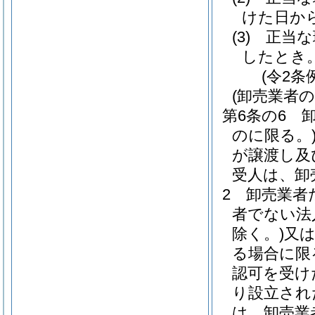
けた日か
(3)
正当な
したとき
(令2条
(卸売業者
第6条の6
のに限る。
が譲渡し及
受人は、卸
2
卸売業者
者でない法
除く。)
又
る場合に限
認可を受け
り設立され
は、卸売業