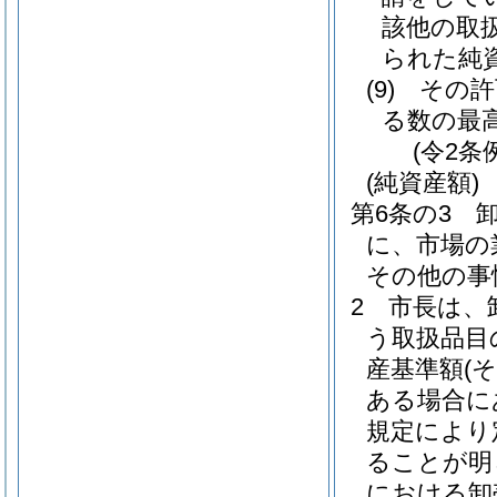
該他の取
られた純
(9)
その許
る数の最
(令2条
(純資産額)
第6条の3
に、市場の
その他の事
2
市長は、
う取扱品目
産基準額
(
ある場合に
規定により
ることが明
における卸