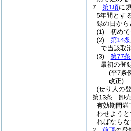
7
第1項
に
5年間とす
録の日から
(1)
初めて
(2)
第14条
で当該取
(3)
第77
最初の登
(平7条
改正)
(せり人の登
第13条
卸
有効期間満
わせようと
ればならな
2
前項
の登