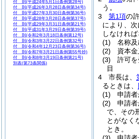
付 則
(平成24年5月1日条例第28号)
う。
付 則
(平成26年3月28日条例第34号)
付 則
(平成27年3月30日条例第36号)
3
第1項
の
付 則
(平成28年3月28日条例第37号)
により、次
付 則
(平成29年3月31日条例第21号)
付 則
(平成31年3月29日条例第39号)
しなければ
付 則
(令和2年3月18日条例第12号)
付 則
(令和3年3月22日条例第32号)
(1)
名称及
付 則
(令和4年12月23日条例第36号)
(2)
資本金
付 則
(令和7年3月21日条例第55号抄)
付 則
(令和8年3月19日条例第21号)
(3)
許可を
別表
(第73条関係)
目
4
市長は、
るときは、
(1)
申請者
(2)
申請者
で、その
とがなく
とき。
(3)
申請者