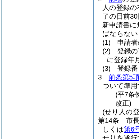
人の登録の
了の日前3
新申請書に
ばならない
(1)
申請者
(2)
登録の
に登録年
(3)
登録番
3
前条第5
ついて準用
(平7条
改正)
(せり人の
第14条
市
しくは
第6
せりを遂行