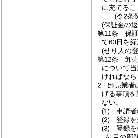
に充てるこ
(令2条
(保証金の返
第11条
保
て60日を
(せり人の登
第12条
卸
について当
ければなら
2
卸売業者
げる事項を
ない。
(1)
申請者
(2)
登録を
(3)
登録を
品目の部