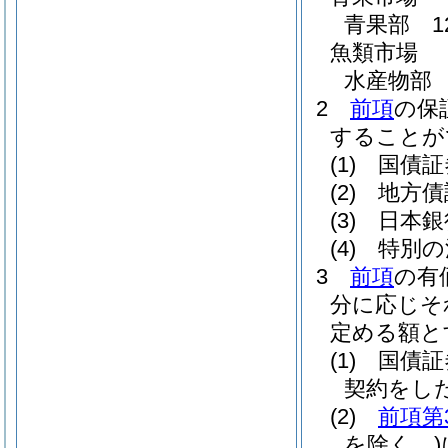
青果部 1
魚類市場
水産物部 
2
前項
の保
することが
(1)
国債証
(2)
地方債
(3)
日本銀
(4)
特別の
3
前項
の有
分に応じそ
定める額と
(1)
国債証
契約をし
(2)
前項第
を除く。)