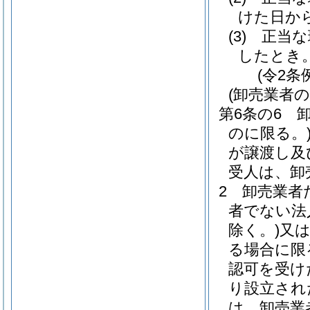
けた日か
(3)
正当な
したとき
(令2条
(卸売業者
第6条の6
のに限る。
が譲渡し及
受人は、卸
2
卸売業者
者でない法
除く。)
又
る場合に限
認可を受け
り設立され
は、卸売業