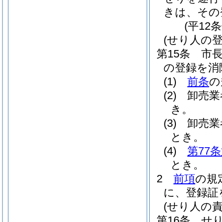
きは、その
(平12
(せり人の登
第15条
市
の登録を消
(1)
前条
の
(2)
卸売業
き。
(3)
卸売業
とき。
(4)
第77
とき。
2
前項
の規
に、登録証
(せり人の責
第16条
せ