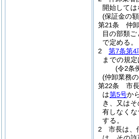
開始しては
(保証金の額
第21条
仲
目の部類ご
で定める。
2
第7条第4
までの規定
(令2条
(仲卸業務
第22条
市
は
第5号
か
き、又はそ
有しなくな
する。
2
市長は、
は、その許