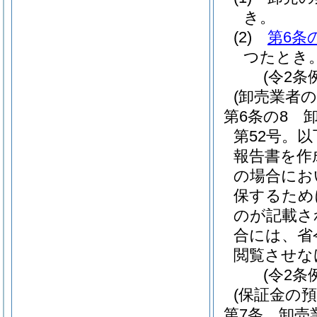
き。
(2)
第6条
つたとき
(令2条
(卸売業者
第6条の8
第52号。
報告書を作
の場合にお
保するため
のが記載さ
合には、省
閲覧させな
(令2条
(保証金の預
第7条
卸売