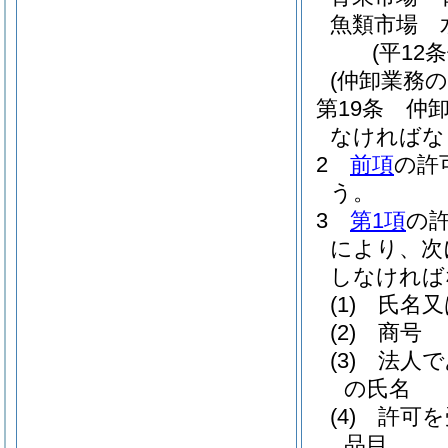
魚類市場 
(平12
(仲卸業務の
第19条
仲
なければな
2
前項
の許
う。
3
第1項
の
により、次
しなければ
(1)
氏名又
(2)
商号
(3)
法人で
の氏名
(4)
許可を
品目