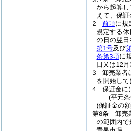
から起算し
えて、保証
2
前項
に規
規定する休
の日の翌日
第1号
及び
条第3項
に
日又は12
3
卸売業者
を開始して
4
保証金に
(平元条
(保証金の額
第8条
卸売
の範囲内で
青果市場