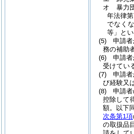
オ
暴力
年法律第7
でなくな
等」とい
(5)
申請者
務の補助
(6)
申請者
受けてい
(7)
申請者
び経験又
(8)
申請者
控除して
額。以下同
次条第1項
の取扱品
請をして