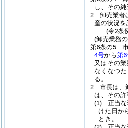
し、その純
2
卸売業者
産の状況を
(令2条
(卸売業務
第6条の5
4号
から
第6
又はその業
なくなつた
る。
2
市長は、
は、その許
(1)
正当な
けた日か
とき。
(2)
正当な