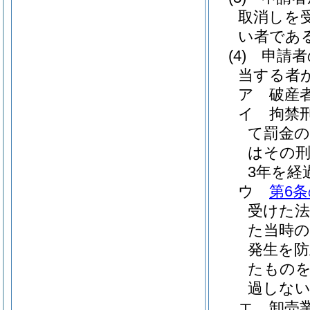
取消しを
い者であ
(4)
申請者
当する者
ア
破産
イ
拘禁
て罰金
はその
3年を経
ウ
第6条
受けた
た当時の
発生を
たものを
過しな
エ
卸売