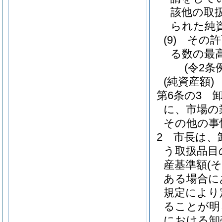
該他の取
られた純
(9)
その許
る数の最
(令2条
(純資産額)
第6条の3
に、市場の
その他の事
2
市長は、
う取扱品目
産基準額
(
ある場合に
規定により
ることが明
における卸