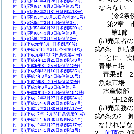
付 則
(昭和48年4月28日条例第32号)
ならない。
付 則
(昭和51年8月3日条例第33号)
付 則
(昭和53年3月31日条例第13号)
(令2条
付 則
(昭和53年10月18日条例第41号)
付 則
(昭和55年3月8日条例第3号)
第2章
付 則
(昭和58年6月23日条例第20号)
第1節
付 則
(昭和60年3月8日条例第3号)
付 則
(昭和62年3月4日条例第3号)
(卸売業者
付 則
(平成元年3月1日条例第6号)
第6条
卸売
付 則
(平成元年3月31日条例第14号)
付 則
(平成元年10月7日条例第41号)
ごとに、次
付 則
(平成4年12月21日条例第43号)
青果市場
付 則
(平成5年3月25日条例第12号)
付 則
(平成5年12月16日条例第35号)
青果部 2
付 則
(平成7年3月24日条例第10号)
魚類市場
付 則
(平成7年6月20日条例第32号)
付 則
(平成9年3月28日条例第7号)
水産物部 
付 則
(平成9年3月28日条例第15号抄)
付 則
(平成12年3月27日条例第24号)
(平12
付 則
(平成13年6月28日条例第27号)
(卸売業務の
付 則
(平成17年3月30日条例第17号)
付 則
(平成17年12月28日条例第91号)
第6条の2
付 則
(平成18年6月30日条例第34号)
なければな
付 則
(平成19年3月27日条例第17号)
付 則
(平成21年1月26日条例第1号)
2
前項
の許