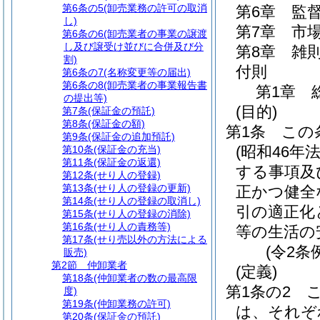
第6条の5
(卸売業務の許可の取消
第6章
監
し)
第7章
市
第6条の6
(卸売業者の事業の譲渡
し及び譲受け並びに合併及び分
第8章
雑
割)
付則
第6条の7
(名称変更等の届出)
第6条の8
(卸売業者の事業報告書
第1章
の提出等)
(目的)
第7条
(保証金の預託)
第8条
(保証金の額)
第1条
この
第9条
(保証金の追加預託)
(昭和46年
第10条
(保証金の充当)
第11条
(保証金の返還)
する事項及
第12条
(せり人の登録)
第13条
(せり人の登録の更新)
正かつ健全
第14条
(せり人の登録の取消し)
引の適正化
第15条
(せり人の登録の消除)
第16条
(せり人の責務等)
等の生活の
第17条
(せり売以外の方法による
(令2条
販売)
第2節
仲卸業者
(定義)
第18条
(仲卸業者の数の最高限
第1条の2
度)
第19条
(仲卸業務の許可)
は、それぞ
第20条
(保証金の預託)