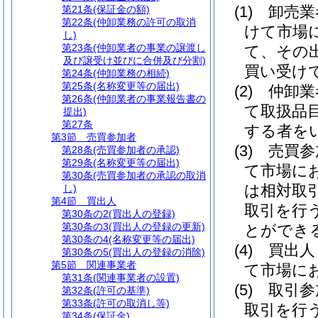
(1)
卸売
第21条
(保証金の額)
第22条
(仲卸業務の許可の取消
けて市場
し)
第23条
(仲卸業者の事業の譲渡し
て、その
及び譲受け並びに合併及び分割)
買い受け
第24条
(仲卸業務の相続)
第25条
(名称変更等の届出)
(2)
仲卸
第26条
(仲卸業者の事業報告書の
て取扱品
提出)
第27条
する者を
第3節
売買参加者
(3)
売買
第28条
(売買参加者の承認)
第29条
(名称変更等の届出)
て市場に
第30条
(売買参加者の承認の取消
は相対取
し)
第4節
買出人
取引を行
第30条の2
(買出人の登録)
第30条の3
(買出人の登録の更新)
とができ
第30条の4
(名称変更等の届出)
(4)
買出
第30条の5
(買出人の登録の消除)
第5節
関連事業者
て市場に
第31条
(関連事業者の設置)
(5)
取引
第32条
(許可の基準)
第33条
(許可の取消し等)
取引を行
第34条
(保証金)