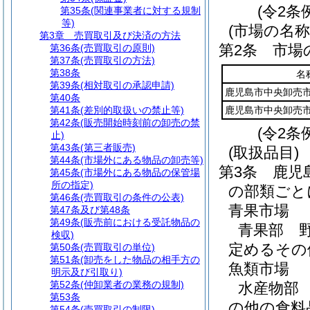
(令2条
第35条
(関連事業者に対する規制
等)
(市場の名称
第3章
売買取引及び決済の方法
第2条
市場
第36条
(売買取引の原則)
第37条
(売買取引の方法)
第38条
名
第39条
(相対取引の承認申請)
鹿児島市中央卸売
第40条
第41条
(差別的取扱いの禁止等)
鹿児島市中央卸売
第42条
(販売開始時刻前の卸売の禁
(令2条
止)
第43条
(第三者販売)
(取扱品目)
第44条
(市場外にある物品の卸売等)
第3条
鹿児
第45条
(市場外にある物品の保管場
所の指定)
の部類ごと
第46条
(売買取引の条件の公表)
青果市場
第47条及び第48条
第49条
(販売前における受託物品の
青果部 
検収)
定めるその
第50条
(売買取引の単位)
第51条
(卸売をした物品の相手方の
魚類市場
明示及び引取り)
第52条
(仲卸業者の業務の規制)
水産物部
第53条
の他の食料
第54条
(売買取引の制限)