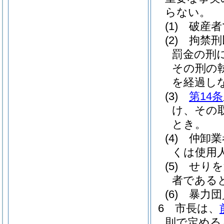
らない。
(1)
破産者
(2)
拘禁刑
罰金の刑
その刑の
を経過し
(3)
第14条
け、その
とき。
(4)
仲卸業
くは使用
(5)
せりを
者である
(6)
暴力団
6
市長は、
則で定める