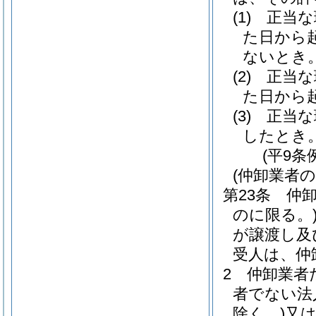
(1)
正当な
た日から
ないとき
(2)
正当な
た日から
(3)
正当な
したとき
(平9条
(仲卸業者
第23条
仲
のに限る。
が譲渡し及
受人は、仲
2
仲卸業者
者でない法
除く。)
又