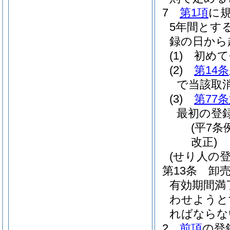
7
第1項
に
5年間とす
録の日から
(1)
初めて
(2)
第14条
で当該取
(3)
第77
最初の登
(平7条
改正)
(せり人の登
第13条
卸
有効期間満
わせようと
ればならな
2
前項
の登