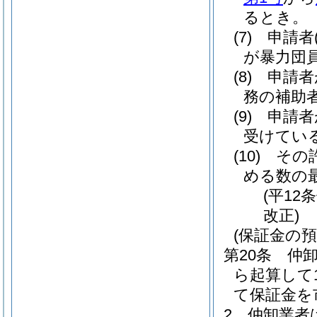
るとき。
(7)
申請者
が暴力団
(8)
申請者
務の補助
(9)
申請者
受けてい
(10)
その
める数の
(平12
改正)
(保証金の預
第20条
仲
ら起算して
て保証金を
2
仲卸業者