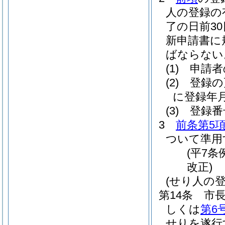
人の登録の
了の日前3
新申請書に
ばならない
(1)
申請者
(2)
登録の
に登録年
(3)
登録番
3
前条第5
ついて準用
(平7条
改正)
(せり人の
第14条
市
しくは
第6
せりを遂行