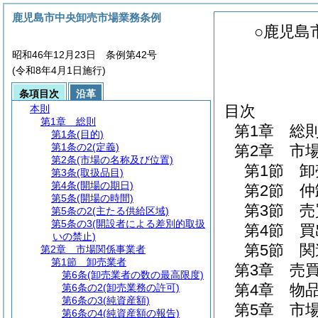
鹿児島市中央卸売市場業務条例
○鹿児島
昭和46年12月23日 条例第42号
(令和8年4月1日施行)
条項目次
沿革
目次
本則
第1章
総則
第1章
総
第1条
(目的)
第1条の2
(定義)
第2章
市
第2条
(市場の名称及び位置)
第1節
卸
第3条
(取扱品目)
第4条
(開場の期日)
第2節
仲
第5条
(開場の時間)
第3節
売
第5条の2
(主たる供給区域)
第5条の3
(開設者による差別的取扱
第4節
買
いの禁止)
第5節
関
第2章
市場関係事業者
第1節
卸売業者
第3章
売
第6条
(卸売業者の数の最高限度)
第4章
物
第6条の2
(卸売業務の許可)
第6条の3
(純資産額)
第5章
市
第6条の4
(純資産額の報告)