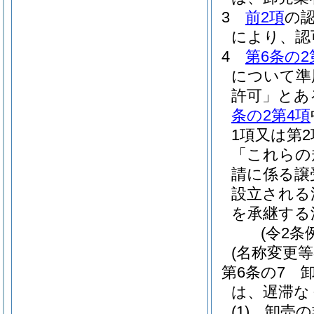
3
前2項
の
により、認
4
第6条の2
について準
許可」とあ
条の2第4項
1項又は第
「これらの
請に係る譲
設立される
を承継する
(令2条
(名称変更等
第6条の7
は、遅滞な
(1)
卸売の