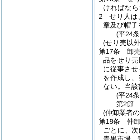
ければなら
2
せり人は
章及び帽子
(平24
(せり売以
第17条
卸
品をせり売
に従事させ
を作成し、
ない。
当該
(平24
第2節
(仲卸業者
第18条
仲
ごとに、次
青果市場 