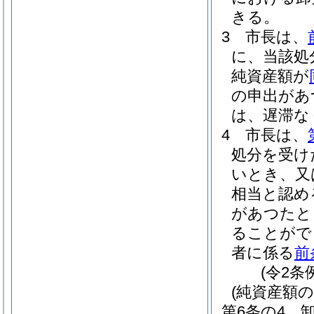
きる。
3
市長は、
に、当該処
純資産額が
の申出があ
は、遅滞な
4
市長は、
処分を受け
いとき、又
相当と認め
があつたと
ることがで
者に係る
前
(令2条
(純資産額の
第6条の4