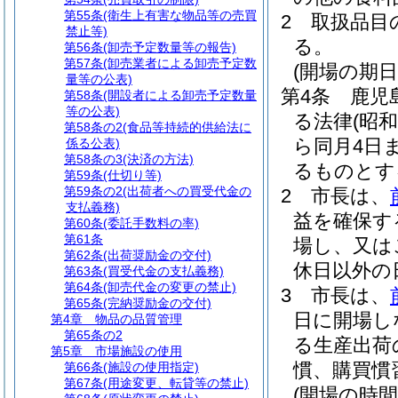
第55条
(衛生上有害な物品等の売買
2
取扱品目
禁止等)
る。
第56条
(卸売予定数量等の報告)
第57条
(卸売業者による卸売予定数
(開場の期日
量等の公表)
第4条
鹿児
第58条
(開設者による卸売予定数量
等の公表)
る法律
(昭和
第58条の2
(食品等持続的供給法に
ら同月4日
係る公表)
第58条の3
(決済の方法)
るものとす
第59条
(仕切り等)
第59条の2
(出荷者への買受代金の
2
市長は、
支払義務)
益を確保す
第60条
(委託手数料の率)
第61条
場し、又は
第62条
(出荷奨励金の交付)
休日以外の
第63条
(買受代金の支払義務)
第64条
(卸売代金の変更の禁止)
3
市長は、
第65条
(完納奨励金の交付)
日に開場し
第4章
物品の品質管理
第65条の2
る生産出荷
第5章
市場施設の使用
慣、購買慣
第66条
(施設の使用指定)
第67条
(用途変更、転貸等の禁止)
(開場の時間