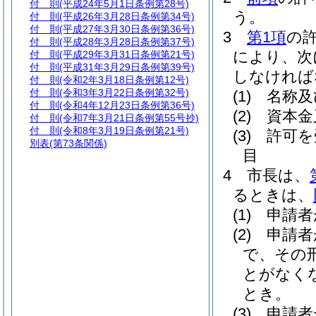
付 則
(平成24年5月1日条例第28号)
う。
付 則
(平成26年3月28日条例第34号)
付 則
(平成27年3月30日条例第36号)
3
第1項
の
付 則
(平成28年3月28日条例第37号)
により、次
付 則
(平成29年3月31日条例第21号)
付 則
(平成31年3月29日条例第39号)
しなければ
付 則
(令和2年3月18日条例第12号)
付 則
(令和3年3月22日条例第32号)
(1)
名称及
付 則
(令和4年12月23日条例第36号)
(2)
資本金
付 則
(令和7年3月21日条例第55号抄)
付 則
(令和8年3月19日条例第21号)
(3)
許可を
別表
(第73条関係)
目
4
市長は、
るときは、
(1)
申請者
(2)
申請者
で、その
とがなく
とき。
(3)
申請者