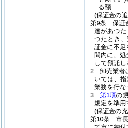
る額
(保証金の追
第9条
保証
達があつた
つたとき、
証金に不足
間内に、処
して預託し
2
卸売業者
いては、指
業務を行な
3
第1項
の
規定を準用
(保証金の充
第10条
市
て市に納付