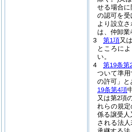
せる場合に
の認可を受
より設立さ
は、仲卸業
3
第1項
又
ところによ
い。
4
第19条第
ついて準用
の許可」と
19条第4項
又は第2項
れらの規定
係る譲受人
される法人
承継する法