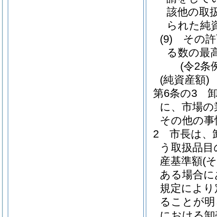
該他の取
られた純
(9)
その許
る数の最
(令2条
(純資産額)
第6条の3
に、市場の
その他の事
2
市長は、
う取扱品目
産基準額
(
ある場合に
規定により
ることが明
における卸