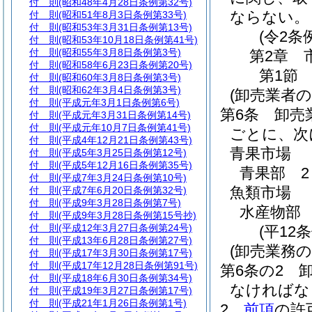
付 則
(昭和48年4月28日条例第32号)
ならない。
付 則
(昭和51年8月3日条例第33号)
付 則
(昭和53年3月31日条例第13号)
(令2条
付 則
(昭和53年10月18日条例第41号)
付 則
(昭和55年3月8日条例第3号)
第2章
付 則
(昭和58年6月23日条例第20号)
第1節
付 則
(昭和60年3月8日条例第3号)
付 則
(昭和62年3月4日条例第3号)
(卸売業者
付 則
(平成元年3月1日条例第6号)
第6条
卸売
付 則
(平成元年3月31日条例第14号)
付 則
(平成元年10月7日条例第41号)
ごとに、次
付 則
(平成4年12月21日条例第43号)
青果市場
付 則
(平成5年3月25日条例第12号)
付 則
(平成5年12月16日条例第35号)
青果部 2
付 則
(平成7年3月24日条例第10号)
魚類市場
付 則
(平成7年6月20日条例第32号)
付 則
(平成9年3月28日条例第7号)
水産物部 
付 則
(平成9年3月28日条例第15号抄)
付 則
(平成12年3月27日条例第24号)
(平12
付 則
(平成13年6月28日条例第27号)
(卸売業務の
付 則
(平成17年3月30日条例第17号)
付 則
(平成17年12月28日条例第91号)
第6条の2
付 則
(平成18年6月30日条例第34号)
なければな
付 則
(平成19年3月27日条例第17号)
付 則
(平成21年1月26日条例第1号)
2
前項
の許