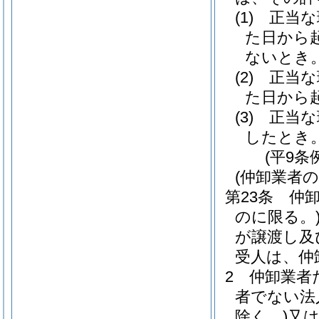
(1)
正当な
た日から
ないとき
(2)
正当な
た日から
(3)
正当な
したとき
(平9条
(仲卸業者
第23条
仲
のに限る。
が譲渡し及
受人は、仲
2
仲卸業者
者でない法
除く。)
又