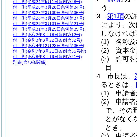
付 則
(平成24年5月1日条例第28号)
う。
付 則
(平成26年3月28日条例第34号)
付 則
(平成27年3月30日条例第36号)
3
第1項
の
付 則
(平成28年3月28日条例第37号)
により、次
付 則
(平成29年3月31日条例第21号)
付 則
(平成31年3月29日条例第39号)
しなければ
付 則
(令和2年3月18日条例第12号)
付 則
(令和3年3月22日条例第32号)
(1)
名称及
付 則
(令和4年12月23日条例第36号)
(2)
資本金
付 則
(令和7年3月21日条例第55号抄)
付 則
(令和8年3月19日条例第21号)
(3)
許可を
別表
(第73条関係)
目
4
市長は、
るときは、
(1)
申請者
(2)
申請者
で、その
とがなく
とき。
(3)
申請者