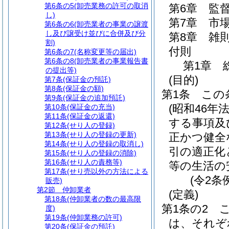
第6条の5
(卸売業務の許可の取消
第6章
監
し)
第7章
市
第6条の6
(卸売業者の事業の譲渡
し及び譲受け並びに合併及び分
第8章
雑
割)
付則
第6条の7
(名称変更等の届出)
第6条の8
(卸売業者の事業報告書
第1章
の提出等)
(目的)
第7条
(保証金の預託)
第8条
(保証金の額)
第1条
この
第9条
(保証金の追加預託)
(昭和46年
第10条
(保証金の充当)
第11条
(保証金の返還)
する事項及
第12条
(せり人の登録)
第13条
(せり人の登録の更新)
正かつ健全
第14条
(せり人の登録の取消し)
引の適正化
第15条
(せり人の登録の消除)
第16条
(せり人の責務等)
等の生活の
第17条
(せり売以外の方法による
(令2条
販売)
第2節
仲卸業者
(定義)
第18条
(仲卸業者の数の最高限
第1条の2
度)
第19条
(仲卸業務の許可)
は、それぞ
第20条
(保証金の預託)