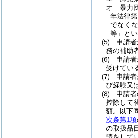
オ
暴力
年法律第7
でなくな
等」とい
(5)
申請者
務の補助
(6)
申請者
受けてい
(7)
申請者
び経験又
(8)
申請者
控除して
額。以下同
次条第1項
の取扱品
請をして