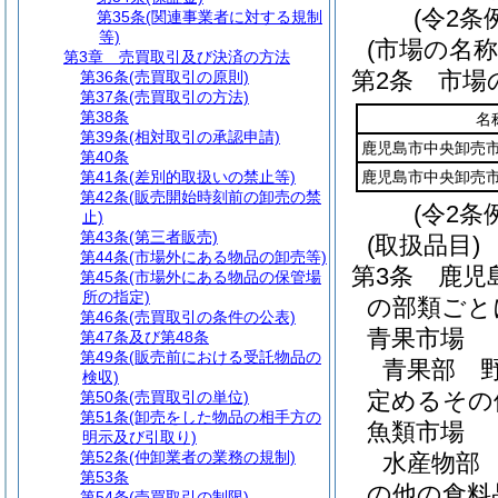
(令2条
第35条
(関連事業者に対する規制
等)
(市場の名称
第3章
売買取引及び決済の方法
第2条
市場
第36条
(売買取引の原則)
第37条
(売買取引の方法)
第38条
名
第39条
(相対取引の承認申請)
鹿児島市中央卸売
第40条
第41条
(差別的取扱いの禁止等)
鹿児島市中央卸売
第42条
(販売開始時刻前の卸売の禁
(令2条
止)
第43条
(第三者販売)
(取扱品目)
第44条
(市場外にある物品の卸売等)
第3条
鹿児
第45条
(市場外にある物品の保管場
所の指定)
の部類ごと
第46条
(売買取引の条件の公表)
青果市場
第47条及び第48条
第49条
(販売前における受託物品の
青果部 
検収)
定めるその
第50条
(売買取引の単位)
第51条
(卸売をした物品の相手方の
魚類市場
明示及び引取り)
第52条
(仲卸業者の業務の規制)
水産物部
第53条
の他の食料
第54条
(売買取引の制限)