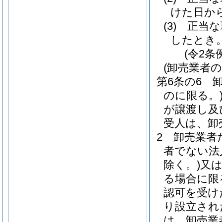
けた日か
(3)
正当な
したとき
(令2条
(卸売業者
第6条の6
のに限る。
が譲渡し及
受人は、卸
2
卸売業者
者でない法
除く。)
又
る場合に限
認可を受け
り設立され
は、卸売業