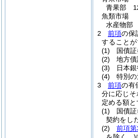
青果部 1
魚類市場
水産物部 
2
前項
の保
することが
(1)
国債証
(2)
地方債
(3)
日本銀
(4)
特別の
3
前項
の有
分に応じそ
定める額と
(1)
国債証
契約をし
(2)
前項第
を除く。)