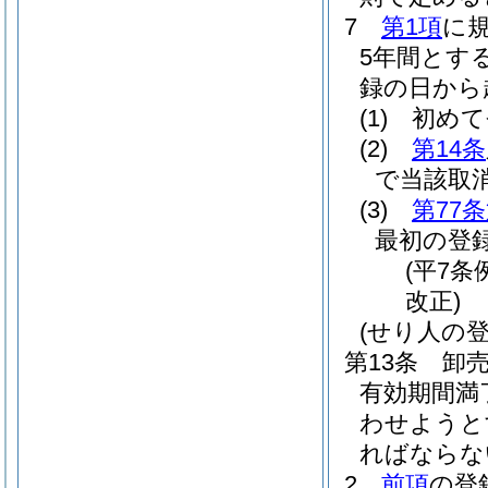
7
第1項
に
5年間とす
録の日から
(1)
初めて
(2)
第14条
で当該取
(3)
第77
最初の登
(平7条
改正)
(せり人の登
第13条
卸
有効期間満
わせようと
ればならな
2
前項
の登