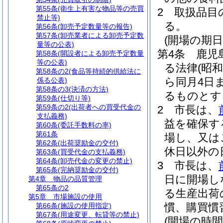
第55条
(衛生上有害な物品等の売買
2
取扱品目
禁止等)
る。
第56条
(卸売予定数量等の報告)
第57条
(卸売業者による卸売予定数
(開場の期日
量等の公表)
第4条
鹿児
第58条
(開設者による卸売予定数量
等の公表)
る法律
(昭和
第58条の2
(食品等持続的供給法に
ら同月4日
係る公表)
第58条の3
(決済の方法)
るものとす
第59条
(仕切り等)
第59条の2
(出荷者への買受代金の
2
市長は、
支払義務)
益を確保す
第60条
(委託手数料の率)
第61条
場し、又は
第62条
(出荷奨励金の交付)
休日以外の
第63条
(買受代金の支払義務)
第64条
(卸売代金の変更の禁止)
3
市長は、
第65条
(完納奨励金の交付)
日に開場し
第4章
物品の品質管理
第65条の2
る生産出荷
第5章
市場施設の使用
慣、購買慣
第66条
(施設の使用指定)
第67条
(用途変更、転貸等の禁止)
(開場の時間