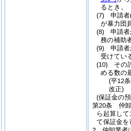
るとき。
(7)
申請者
が暴力団
(8)
申請者
務の補助
(9)
申請者
受けてい
(10)
その
める数の
(平12
改正)
(保証金の預
第20条
仲
ら起算して
て保証金を
2
仲卸業者