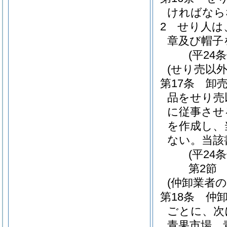
ければなら
2
せり人は
章及び帽子
(平24
(せり売以
第17条
卸
品をせり売
に従事させ
を作成し、
ない。
当該
(平24
第2節
(仲卸業者
第18条
仲
ごとに、次
青果市場 