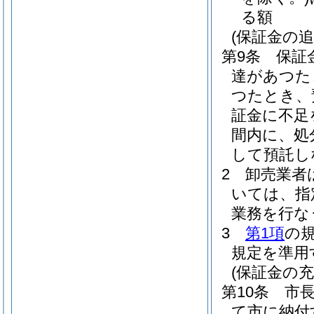
る額
(保証金の追
第9条
保証
達があつた
つたとき、
証金に不足
間内に、処
して預託し
2
卸売業者
いては、指
業務を行な
3
第1項
の
規定を準用
(保証金の充
第10条
市
て市に納付