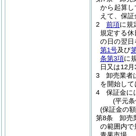
から起算し
えて、保証
2
前項
に規
規定する休
の日の翌日
第1号
及び
条第3項
に
日又は12
3
卸売業者
を開始して
4
保証金に
(平元条
(保証金の額
第8条
卸売
の範囲内で
青果市場