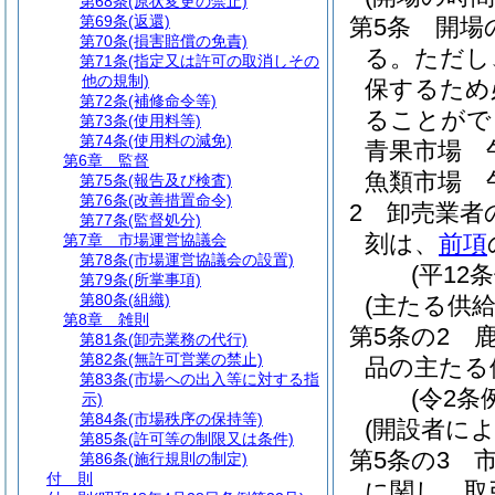
第68条
(原状変更の禁止)
第69条
(返還)
第5条
開場
第70条
(損害賠償の免責)
る。
ただし
第71条
(指定又は許可の取消しその
他の規制)
保するため
第72条
(補修命令等)
ることがで
第73条
(使用料等)
第74条
(使用料の減免)
青果市場 
第6章
監督
魚類市場 
第75条
(報告及び検査)
第76条
(改善措置命令)
2
卸売業者
第77条
(監督処分)
刻は、
前項
第7章
市場運営協議会
第78条
(市場運営協議会の設置)
(平12
第79条
(所掌事項)
第80条
(組織)
(主たる供給
第8章
雑則
第5条の2
第81条
(卸売業務の代行)
第82条
(無許可営業の禁止)
品の主たる
第83条
(市場への出入等に対する指
(令2条
示)
第84条
(市場秩序の保持等)
(開設者に
第85条
(許可等の制限又は条件)
第5条の3
第86条
(施行規則の制定)
付 則
に関し、取