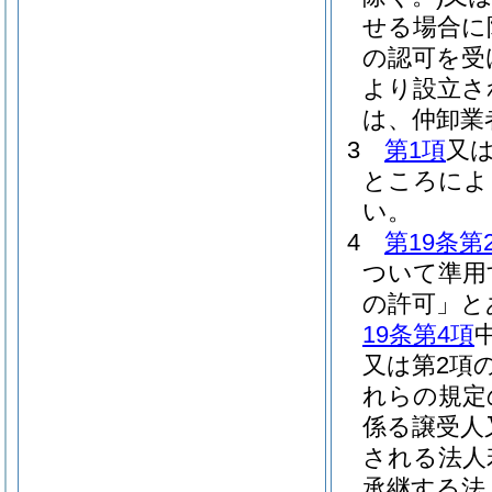
せる場合に
の認可を受
より設立さ
は、仲卸業
3
第1項
又
ところによ
い。
4
第19条第
ついて準用
の許可」と
19条第4項
又は第2項
れらの規定
係る譲受人
される法人
承継する法