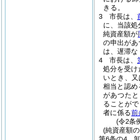
きる。
3
市長は、
に、当該処
純資産額が
の申出があ
は、遅滞な
4
市長は、
処分を受け
いとき、又
相当と認め
があつたと
ることがで
者に係る
前
(令2条
(純資産額の
第6条の4