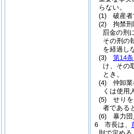
らない。
(1)
破産者
(2)
拘禁刑
罰金の刑
その刑の
を経過し
(3)
第14条
け、その
とき。
(4)
仲卸業
くは使用
(5)
せりを
者である
(6)
暴力団
6
市長は、
則で定める