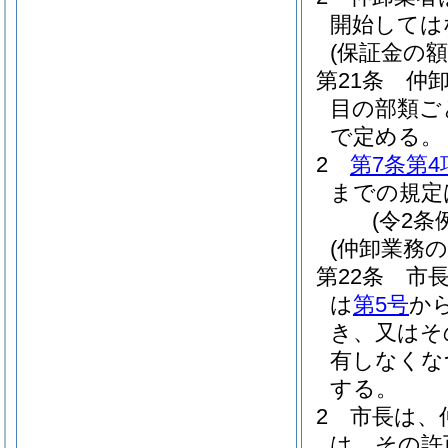
開始しては
(保証金の額
第21条
仲
目の部類ご
で定める。
2
第7条第4
までの規定
(令2条
(仲卸業務
第22条
市
は
第5号
か
き、又はそ
有しなくな
する。
2
市長は、
は、その許