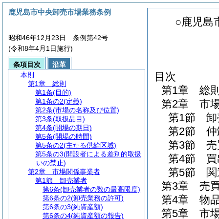
鹿児島市中央卸売市場業務条例
○鹿児島
昭和46年12月23日 条例第42号
(令和8年4月1日施行)
条項目次
沿革
目次
本則
第1章
総則
第1章
総
第1条
(目的)
第1条の2
(定義)
第2章
市
第2条
(市場の名称及び位置)
第1節
卸
第3条
(取扱品目)
第4条
(開場の期日)
第2節
仲
第5条
(開場の時間)
第3節
売
第5条の2
(主たる供給区域)
第5条の3
(開設者による差別的取扱
第4節
買
いの禁止)
第5節
関
第2章
市場関係事業者
第1節
卸売業者
第3章
売
第6条
(卸売業者の数の最高限度)
第4章
物
第6条の2
(卸売業務の許可)
第6条の3
(純資産額)
第5章
市
第6条の4
(純資産額の報告)