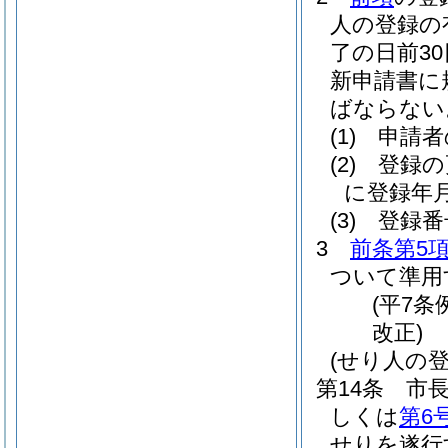
人の登録の
了の日前3
新申請書に
ばならない
(1)
申請者
(2)
登録の
に登録年
(3)
登録番
3
前条第5
ついて準用
(平7条
改正)
(せり人の
第14条
市
しくは
第6
せりを遂行