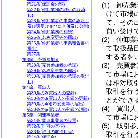
(1)
卸売
第21条
(保証金の額)
第22条
(仲卸業務の許可の取消
けて市場
し)
第23条
(仲卸業者の事業の譲渡し
て、その
及び譲受け並びに合併及び分割)
買い受け
第24条
(仲卸業務の相続)
第25条
(名称変更等の届出)
(2)
仲卸
第26条
(仲卸業者の事業報告書の
て取扱品
提出)
第27条
する者を
第3節
売買参加者
(3)
売買
第28条
(売買参加者の承認)
第29条
(名称変更等の届出)
て市場に
第30条
(売買参加者の承認の取消
は相対取
し)
第4節
買出人
取引を行
第30条の2
(買出人の登録)
第30条の3
(買出人の登録の更新)
とができ
第30条の4
(名称変更等の届出)
(4)
買出
第30条の5
(買出人の登録の消除)
第5節
関連事業者
て市場に
第31条
(関連事業者の設置)
(5)
取引
第32条
(許可の基準)
第33条
(許可の取消し等)
取引を行
第34条
(保証金)