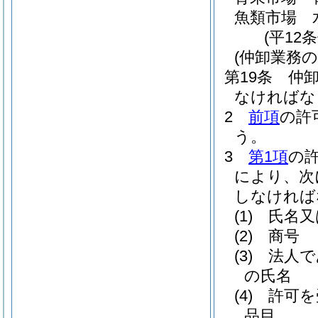
魚類市場 
(平12
(仲卸業務の
第19条
仲
なければな
2
前項
の許
う。
3
第1項
の
により、次
しなければ
(1)
氏名又
(2)
商号
(3)
法人で
の氏名
(4)
許可を
品目