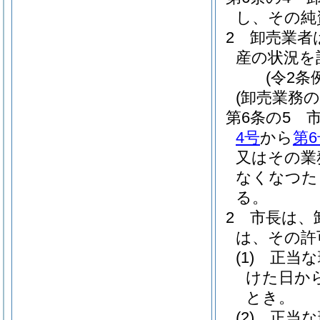
し、その純
2
卸売業者
産の状況を
(令2条
(卸売業務
第6条の5
4号
から
第6
又はその業
なくなつた
る。
2
市長は、
は、その許
(1)
正当な
けた日か
とき。
(2)
正当な