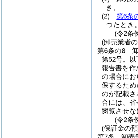
き。
(2)
第6条
つたとき
(令2条
(卸売業者
第6条の8
第52号。
報告書を作
の場合にお
保するため
のが記載さ
合には、省
閲覧させな
(令2条
(保証金の預
第7条
卸売