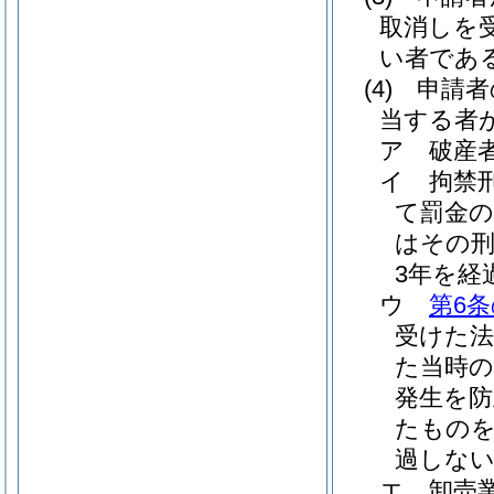
取消しを
い者であ
(4)
申請者
当する者
ア
破産
イ
拘禁
て罰金
はその
3年を経
ウ
第6条
受けた
た当時の
発生を
たものを
過しな
エ
卸売