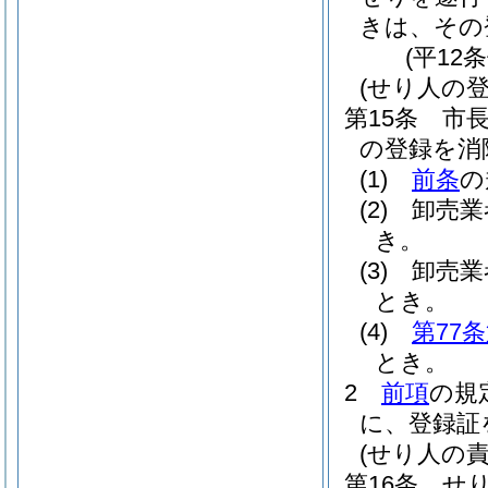
きは、その
(平12
(せり人の登
第15条
市
の登録を消
(1)
前条
の
(2)
卸売業
き。
(3)
卸売業
とき。
(4)
第77
とき。
2
前項
の規
に、登録証
(せり人の責
第16条
せ