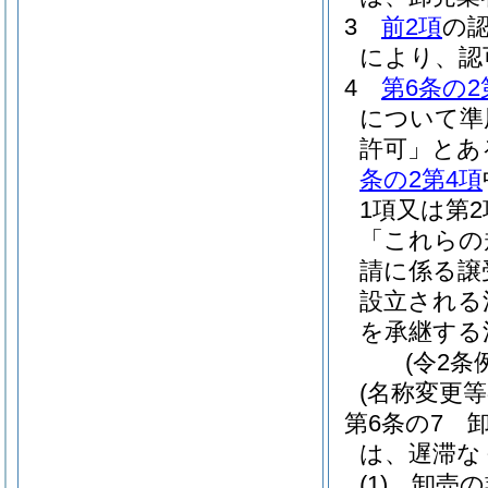
3
前2項
の
により、認
4
第6条の2
について準
許可」とあ
条の2第4項
1項又は第
「これらの
請に係る譲
設立される
を承継する
(令2条
(名称変更等
第6条の7
は、遅滞な
(1)
卸売の