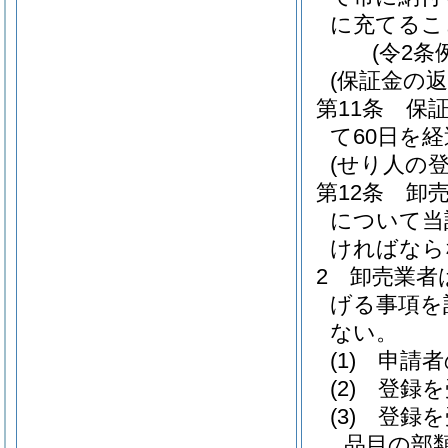
に充てるこ
(令2条
(保証金の返
第11条
保
て60日を
(せり人の登
第12条
卸
について当
ければなら
2
卸売業者
げる事項を
ない。
(1)
申請者
(2)
登録を
(3)
登録を
品目の部