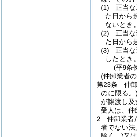
(1)
正当な
た日から
ないとき
(2)
正当な
た日から
(3)
正当な
したとき
(平9条
(仲卸業者
第23条
仲
のに限る。
が譲渡し及
受人は、仲
2
仲卸業者
者でない法
除く。)
又