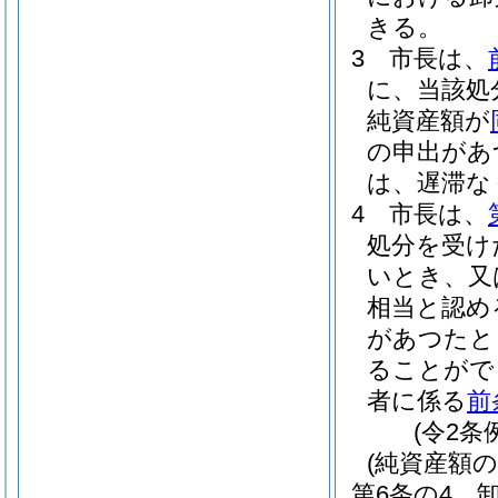
きる。
3
市長は、
に、当該処
純資産額が
の申出があ
は、遅滞な
4
市長は、
処分を受け
いとき、又
相当と認め
があつたと
ることがで
者に係る
前
(令2条
(純資産額の
第6条の4