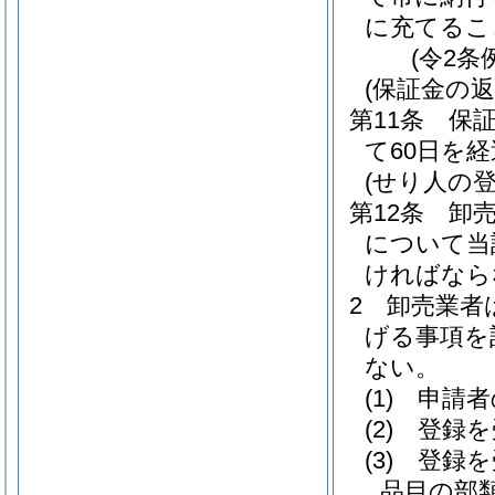
に充てるこ
(令2条
(保証金の返
第11条
保
て60日を
(せり人の登
第12条
卸
について当
ければなら
2
卸売業者
げる事項を
ない。
(1)
申請者
(2)
登録を
(3)
登録を
品目の部