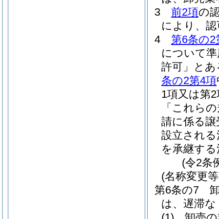
3
前2項
の
により、認
4
第6条の2
について準
許可」とあ
条の2第4項
1項又は第
「これらの
請に係る譲
設立される
を承継する
(令2条
(名称変更等
第6条の7
は、遅滞な
(1)
卸売の