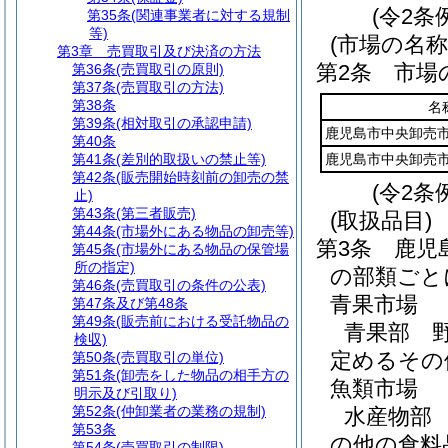
(令2条
第35条
(関連事業者に対する規制
等)
(市場の名称
第3章
売買取引及び決済の方法
第2条
市場
第36条
(売買取引の原則)
第37条
(売買取引の方法)
第38条
名
第39条
(相対取引の承認申請)
鹿児島市中央卸売
第40条
第41条
(差別的取扱いの禁止等)
鹿児島市中央卸売
第42条
(販売開始時刻前の卸売の禁
(令2条
止)
第43条
(第三者販売)
(取扱品目)
第44条
(市場外にある物品の卸売等)
第3条
鹿児
第45条
(市場外にある物品の保管場
所の指定)
の部類ごと
第46条
(売買取引の条件の公表)
青果市場
第47条及び第48条
第49条
(販売前における受託物品の
青果部 
検収)
定めるその
第50条
(売買取引の単位)
第51条
(卸売をした物品の相手方の
魚類市場
明示及び引取り)
第52条
(仲卸業者の業務の規制)
水産物部
第53条
の他の食料
第54条
(売買取引の制限)