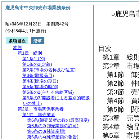
鹿児島市中央卸売市場業務条例
○鹿児島
昭和46年12月23日 条例第42号
(令和8年4月1日施行)
条項目次
沿革
目次
本則
第1章
総則
第1章
総
第1条
(目的)
第1条の2
(定義)
第2章
市
第2条
(市場の名称及び位置)
第1節
卸
第3条
(取扱品目)
第4条
(開場の期日)
第2節
仲
第5条
(開場の時間)
第3節
売
第5条の2
(主たる供給区域)
第5条の3
(開設者による差別的取扱
第4節
買
いの禁止)
第5節
関
第2章
市場関係事業者
第1節
卸売業者
第3章
売
第6条
(卸売業者の数の最高限度)
第4章
物
第6条の2
(卸売業務の許可)
第6条の3
(純資産額)
第5章
市
第6条の4
(純資産額の報告)