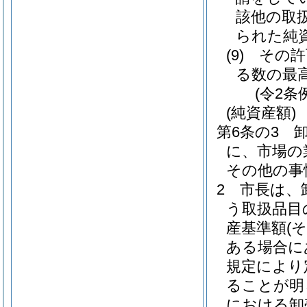
該他の取
られた純
(9)
その許
る数の最
(令2条
(純資産額)
第6条の3
に、市場の
その他の事
2
市長は、
う取扱品目
産基準額
(
ある場合に
規定により
ることが明
における卸