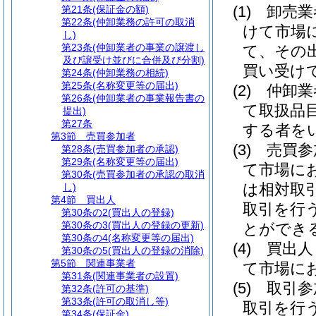
(1)
卸売
第21条
(保証金の額)
第22条
(仲卸業務の許可の取消
けて市場
し)
第23条
(仲卸業者の事業の譲渡し
て、その
及び譲受け並びに合併及び分割)
買い受け
第24条
(仲卸業務の相続)
第25条
(名称変更等の届出)
(2)
仲卸
第26条
(仲卸業者の事業報告書の
て取扱品
提出)
第27条
する者を
第3節
売買参加者
(3)
売買
第28条
(売買参加者の承認)
第29条
(名称変更等の届出)
て市場に
第30条
(売買参加者の承認の取消
は相対取
し)
第4節
買出人
取引を行
第30条の2
(買出人の登録)
第30条の3
(買出人の登録の更新)
とができ
第30条の4
(名称変更等の届出)
(4)
買出
第30条の5
(買出人の登録の消除)
第5節
関連事業者
て市場に
第31条
(関連事業者の設置)
(5)
取引
第32条
(許可の基準)
第33条
(許可の取消し等)
取引を行
第34条
(保証金)