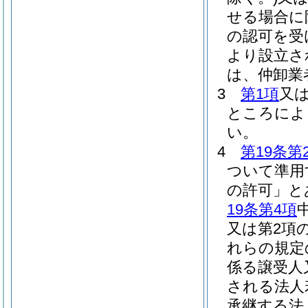
せる場合に
の認可を受
より設立さ
は、仲卸業
3
第1項
又
ところによ
い。
4
第19条第
ついて準用
の許可」と
19条第4項
又は第2項
れらの規定
係る譲受人
される法人
承継する法