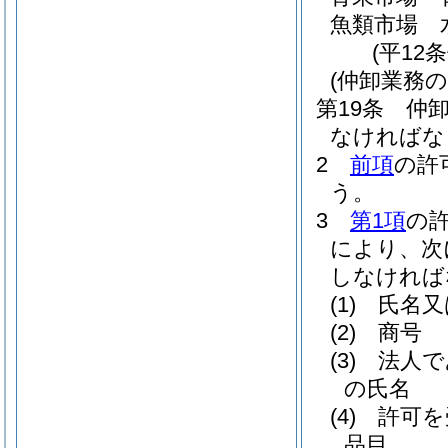
魚類市場 
(平12
(仲卸業務の
第19条
仲
なければな
2
前項
の許
う。
3
第1項
の
により、次
しなければ
(1)
氏名又
(2)
商号
(3)
法人で
の氏名
(4)
許可を
品目