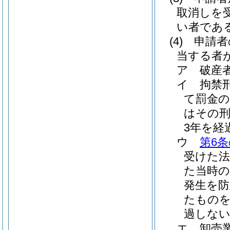
取消しを
い者であ
(4)
申請者
当する者
ア
破産
イ
拘禁
て罰金
はその
3年を経
ウ
第6条
受けた
た当時の
発生を
たものを
過しな
エ
卸売