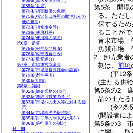
第68条
(原状変更の禁止)
第69条
(返還)
第5条
開場
第70条
(損害賠償の免責)
る。
ただし
第71条
(指定又は許可の取消しその
他の規制)
保するため
第72条
(補修命令等)
ることがで
第73条
(使用料等)
第74条
(使用料の減免)
青果市場 
第6章
監督
魚類市場 
第75条
(報告及び検査)
第76条
(改善措置命令)
2
卸売業者
第77条
(監督処分)
刻は、
前項
第7章
市場運営協議会
第78条
(市場運営協議会の設置)
(平12
第79条
(所掌事項)
第80条
(組織)
(主たる供給
第8章
雑則
第5条の2
第81条
(卸売業務の代行)
第82条
(無許可営業の禁止)
品の主たる
第83条
(市場への出入等に対する指
(令2条
示)
第84条
(市場秩序の保持等)
(開設者に
第85条
(許可等の制限又は条件)
第5条の3
第86条
(施行規則の制定)
付 則
に関し、取