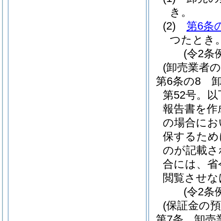
き。
(2)
第6条
つたとき
(令2条
(卸売業者
第6条の8
第52号。
報告書を作
の場合にお
保するため
のが記載さ
合には、省
閲覧させな
(令2条
(保証金の預
第7条
卸売