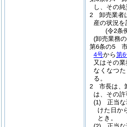
し、その純
2
卸売業者
産の状況を
(令2条
(卸売業務
第6条の5
4号
から
第6
又はその業
なくなつた
る。
2
市長は、
は、その許
(1)
正当な
けた日か
とき。
(2)
正当な