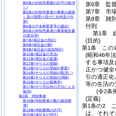
第6条の5
(卸売業務の許可の取消
第6章
監
し)
第7章
市
第6条の6
(卸売業者の事業の譲渡
し及び譲受け並びに合併及び分
第8章
雑
割)
付則
第6条の7
(名称変更等の届出)
第6条の8
(卸売業者の事業報告書
第1章
の提出等)
(目的)
第7条
(保証金の預託)
第8条
(保証金の額)
第1条
この
第9条
(保証金の追加預託)
(昭和46年
第10条
(保証金の充当)
第11条
(保証金の返還)
する事項及
第12条
(せり人の登録)
第13条
(せり人の登録の更新)
正かつ健全
第14条
(せり人の登録の取消し)
引の適正化
第15条
(せり人の登録の消除)
第16条
(せり人の責務等)
等の生活の
第17条
(せり売以外の方法による
(令2条
販売)
第2節
仲卸業者
(定義)
第18条
(仲卸業者の数の最高限
第1条の2
度)
第19条
(仲卸業務の許可)
は、それぞ
第20条
(保証金の預託)