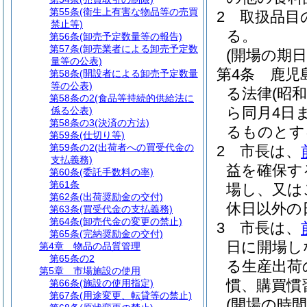
第55条
(衛生上有害な物品等の売買
2
取扱品目
禁止等)
る。
第56条
(卸売予定数量等の報告)
第57条
(卸売業者による卸売予定数
(開場の期日
量等の公表)
第4条
鹿児
第58条
(開設者による卸売予定数量
等の公表)
る法律
(昭和
第58条の2
(食品等持続的供給法に
ら同月4日
係る公表)
第58条の3
(決済の方法)
るものとす
第59条
(仕切り等)
第59条の2
(出荷者への買受代金の
2
市長は、
支払義務)
益を確保す
第60条
(委託手数料の率)
第61条
場し、又は
第62条
(出荷奨励金の交付)
休日以外の
第63条
(買受代金の支払義務)
第64条
(卸売代金の変更の禁止)
3
市長は、
第65条
(完納奨励金の交付)
日に開場し
第4章
物品の品質管理
第65条の2
る生産出荷
第5章
市場施設の使用
慣、購買慣
第66条
(施設の使用指定)
第67条
(用途変更、転貸等の禁止)
(開場の時間