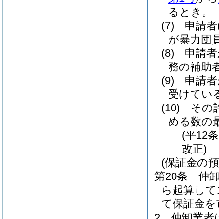
るとき。
(7)
申請者
が暴力団
(8)
申請者
務の補助
(9)
申請者
受けてい
(10)
その
める数の
(平12
改正)
(保証金の預
第20条
仲
ら起算して
て保証金を
2
仲卸業者