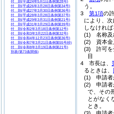
付 則
(平成24年5月1日条例第28号)
う。
付 則
(平成26年3月28日条例第34号)
付 則
(平成27年3月30日条例第36号)
3
第1項
の
付 則
(平成28年3月28日条例第37号)
により、次
付 則
(平成29年3月31日条例第21号)
付 則
(平成31年3月29日条例第39号)
しなければ
付 則
(令和2年3月18日条例第12号)
付 則
(令和3年3月22日条例第32号)
(1)
名称及
付 則
(令和4年12月23日条例第36号)
(2)
資本金
付 則
(令和7年3月21日条例第55号抄)
付 則
(令和8年3月19日条例第21号)
(3)
許可を
別表
(第73条関係)
目
4
市長は、
るときは、
(1)
申請者
(2)
申請者
で、その
とがなく
とき。
(3)
申請者