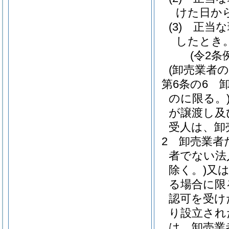
けた日か
(3)
正当な
したとき
(令2条
(卸売業者
第6条の6
のに限る。
が譲渡し及
受人は、卸
2
卸売業者
者でない法
除く。)
又
る場合に限
認可を受け
り設立され
は、卸売業