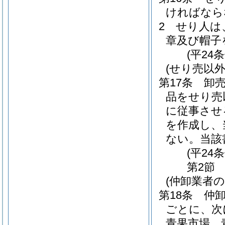
ければなら
2
せり人は
章及び帽子
(平24
(せり売以
第17条
卸
品をせり売
に従事させ
を作成し、
ない。
当該
(平24
第2節
(仲卸業者
第18条
仲
ごとに、次
青果市場 