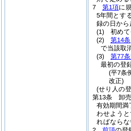
7
第1項
に
5年間とす
録の日から
(1)
初めて
(2)
第14条
で当該取
(3)
第77
最初の登
(平7条
改正)
(せり人の登
第13条
卸
有効期間満
わせようと
ればならな
2
前項
の登