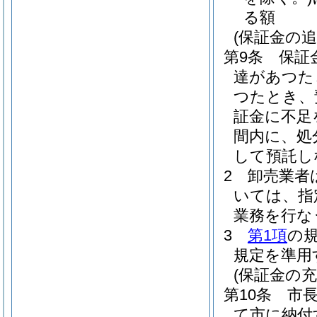
る額
(保証金の追
第9条
保証
達があつた
つたとき、
証金に不足
間内に、処
して預託し
2
卸売業者
いては、指
業務を行な
3
第1項
の
規定を準用
(保証金の充
第10条
市
て市に納付