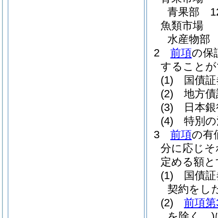
青果部 1
魚類市場
水産物部 
2
前項
の保
することが
(1)
国債証
(2)
地方債
(3)
日本銀
(4)
特別の
3
前項
の有
分に応じそ
定める額と
(1)
国債証
契約をし
(2)
前項第
を除く。)