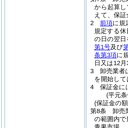
から起算し
えて、保証
2
前項
に規
規定する休
の日の翌日
第1号
及び
条第3項
に
日又は12
3
卸売業者
を開始して
4
保証金に
(平元条
(保証金の額
第8条
卸売
の範囲内で
青果市場