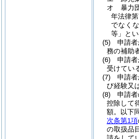
オ
暴力
年法律第7
でなくな
等」とい
(5)
申請者
務の補助
(6)
申請者
受けてい
(7)
申請者
び経験又
(8)
申請者
控除して
額。以下同
次条第1項
の取扱品
請をして