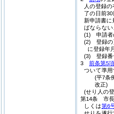
人の登録の
了の日前3
新申請書に
ばならない
(1)
申請者
(2)
登録の
に登録年
(3)
登録番
3
前条第5
ついて準用
(平7条
改正)
(せり人の
第14条
市
しくは
第6
せりを遂行