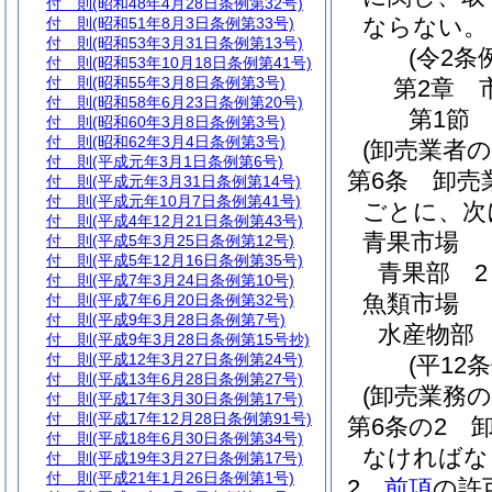
付 則
(昭和48年4月28日条例第32号)
ならない。
付 則
(昭和51年8月3日条例第33号)
付 則
(昭和53年3月31日条例第13号)
(令2条
付 則
(昭和53年10月18日条例第41号)
付 則
(昭和55年3月8日条例第3号)
第2章
付 則
(昭和58年6月23日条例第20号)
第1節
付 則
(昭和60年3月8日条例第3号)
付 則
(昭和62年3月4日条例第3号)
(卸売業者
付 則
(平成元年3月1日条例第6号)
第6条
卸売
付 則
(平成元年3月31日条例第14号)
付 則
(平成元年10月7日条例第41号)
ごとに、次
付 則
(平成4年12月21日条例第43号)
青果市場
付 則
(平成5年3月25日条例第12号)
付 則
(平成5年12月16日条例第35号)
青果部 2
付 則
(平成7年3月24日条例第10号)
魚類市場
付 則
(平成7年6月20日条例第32号)
付 則
(平成9年3月28日条例第7号)
水産物部 
付 則
(平成9年3月28日条例第15号抄)
付 則
(平成12年3月27日条例第24号)
(平12
付 則
(平成13年6月28日条例第27号)
(卸売業務の
付 則
(平成17年3月30日条例第17号)
付 則
(平成17年12月28日条例第91号)
第6条の2
付 則
(平成18年6月30日条例第34号)
なければな
付 則
(平成19年3月27日条例第17号)
付 則
(平成21年1月26日条例第1号)
2
前項
の許