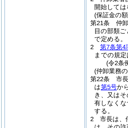
開始しては
(保証金の額
第21条
仲
目の部類ご
で定める。
2
第7条第4
までの規定
(令2条
(仲卸業務
第22条
市
は
第5号
か
き、又はそ
有しなくな
する。
2
市長は、
は、その許