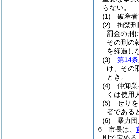
らない。
(1)
破産者
(2)
拘禁刑
罰金の刑
その刑の
を経過し
(3)
第14条
け、その
とき。
(4)
仲卸業
くは使用
(5)
せりを
者である
(6)
暴力団
6
市長は、
則で定める