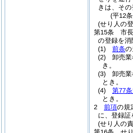
きは、その
(平12
(せり人の登
第15条
市
の登録を消
(1)
前条
の
(2)
卸売業
き。
(3)
卸売業
とき。
(4)
第77
とき。
2
前項
の規
に、登録証
(せり人の責
第16条
せ