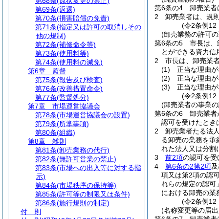
第68条
(原状変更の禁止)
第6条の4
卸売業者
第69条
(返還)
2
卸売業者は、規
第70条
(損害賠償の免責)
(令2条例12
第71条
(指定又は許可の取消しその
(卸売業務の許可の
他の規制)
第6条の5
市長は、
第72条
(補修命令等)
とができる資力信
第73条
(使用料等)
2
市長は、卸売業
第74条
(使用料の減免)
(1)
正当な理由が
第6章
監督
(2)
正当な理由が
第75条
(報告及び検査)
(3)
正当な理由が
第76条
(改善措置命令)
(令2条例12
第77条
(監督処分)
(卸売業者の事業
第7章
市場運営協議会
第6条の6
卸売業者
第78条
(市場運営協議会の設置)
認可を受けたとき
第79条
(所掌事項)
2
卸売業者たる法
第80条
(組織)
る卸売の業務を承
第8章
雑則
れた法人又は分割
第81条
(卸売業務の代行)
3
前2項
の認可を受
第82条
(無許可営業の禁止)
4
第6条の2第2項
及
第83条
(市場への出入等に対する指
項又は第2項の認
示)
れらの規定の認可
第84条
(市場秩序の保持等)
における卸売の業
第85条
(許可等の制限又は条件)
(令2条例12
第86条
(施行規則の制定)
(名称変更等の届出
付 則