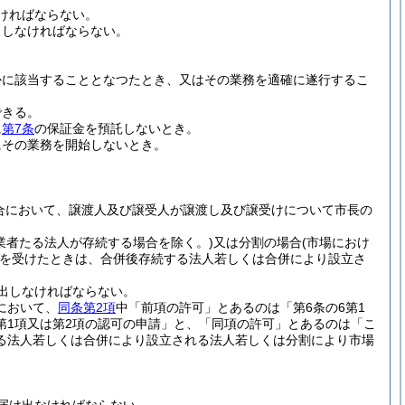
ければならない。
出しなければならない。
かに該当することとなつたとき、又はその業務を適確に遂行するこ
できる。
に
第7条
の保証金を預託しないとき。
にその業務を開始しないとき。
合において、譲渡人及び譲受人が譲渡し及び譲受けについて市長の
業者たる法人が存続する場合を除く。)
又は分割の場合
(市場におけ
を受けたときは、合併後存続する法人若しくは合併により設立さ
出しなければならない。
において、
同条第2項
中「前項の許可」とあるのは「第6条の6第1
第1項又は第2項の認可の申請」と、「同項の許可」とあるのは「こ
る法人若しくは合併により設立される法人若しくは分割により市場