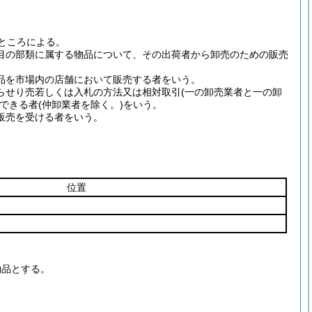
ところによる。
目の部類に属する物品について、その出荷者から卸売のための販売
品を市場内の店舗において販売する者をいう。
らせり売若しくは入札の方法又は相対取引
(一の卸売業者と一の卸
できる者
(仲卸業者を除く。)
をいう。
販売を受ける者をいう。
位置
物品とする。