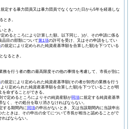
に規定する暴力団員又は暴力団員でなくなつた日から5年を経過しな
るとき。
。
いとき。
で定めるところにより計算した額。以下同じ。)
が、その申請に係る
扱品目の部類について
第1項
の許可を受け、又はその申請をしてい
項
の規定により定められた純資産基準額を合算した額)
を下つている
となるとき。
業務を行う者の数の最高限度その他の事情を考慮して、市長が別に
項
の規定により定められた純資産基準額
(その者が卸売の業務を行う
により定められた純資産基準額を合算した額)
を下つていることが明
止を命ずることができる。
則で定めるところによりその純資産額が
同項
に規定する純資産基準
滞なく、その処分を取り消さなければならない。
定する期間内に
同項
の申出がないとき、又は当該期間内に当該申出
あつたときは、その申出の全てについて市長が相当と認めることがで
ければならない。