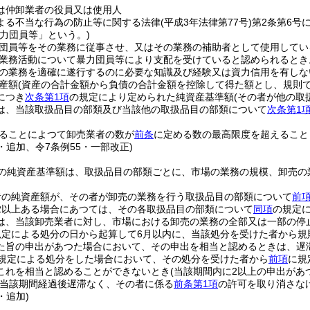
は仲卸業者の役員又は使用人
よる不当な行為の防止等に関する法律
(平成3年法律第77号)
第2条第6号
暴力団員等」という。)
団員等をその業務に従事させ、又はその業務の補助者として使用してい
業務活動について暴力団員等により支配を受けていると認められるとき
の業務を適確に遂行するのに必要な知識及び経験又は資力信用を有しな
産額
(資産の合計金額から負債の合計金額を控除して得た額とし、規則
につき
次条第1項
の規定により定められた純資産基準額
(その者が他の取
は、当該取扱品目の部類及び当該他の取扱品目の部類について
次条第1
ることによつて卸売業者の数が
前条
に定める数の最高限度を超えること
2・追加、令7条例55・一部改正)
の純資産基準額は、取扱品目の部類ごとに、市場の業務の規模、卸売の
者の純資産額が、その者が卸売の業務を行う取扱品目の部類について
前
2以上ある場合にあつては、その各取扱品目の部類について
同項
の規定
は、当該卸売業者に対し、市場における卸売の業務の全部又は一部の停
規定による処分の日から起算して6月以内に、当該処分を受けた者から規
た旨の申出があつた場合において、その申出を相当と認めるときは、遅
規定による処分をした場合において、その処分を受けた者から
前項
に規
これを相当と認めることができないとき
(当該期間内に2以上の申出が
当該期間経過後遅滞なく、その者に係る
前条第1項
の許可を取り消さな
・追加)