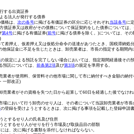
行する出資証券
よる法人が発行する債券
の価格は、
次の各号
に掲げる有価証券の区分に応じそれぞれ
当該各号
に
方債証券又は政府がその債務について保証契約をした債券については、
び
第4号
に掲げる有価証券
(
前号
に掲げる債券を除く。)
については、その額
)
いて差押え、仮差押え又は仮処分命令の送達があつたとき、国税滞納処
の他保証金に不足を生じたときは、卸売業者は、市長の指定する期間内
。
項
の規定による預託を完了しない場合においては、指定期間経過後その
る預託については、
前条第2項
及び
第3項
の規定を準用する。
売業者が使用料、保管料その他市場に関して市に納付すべき金額の納付
2・一部改正)
卸売業者がその資格を失つた日から起算して60日を経過した後でなけ
市場において行う卸売のせり人は、その者について当該卸売業者が市長
項
の登録を受けようとするときは、次に掲げる事項を記載した登録申請
うとするせり人の氏名及び住所
うとするせり人がせりを行う市場及び取扱品目の部類
書には、次に掲げる書類を添付しなければならない。