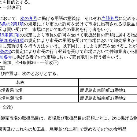
とを目的とする。
2・一部改正)
において、
次の各号
に掲げる用語の意義は、それぞれ
当該各号
に定める
6条の2第1項
の規定により市長の許可を受けて市場に出荷される取扱品
又は買い受けて、市場において卸売の業務を行う者をいう。
19条第1項
の規定により市長の許可を受けて取扱品目の部類に属する物
第28条第1項
の規定により市長の承認を受けて市場において卸売業者か
別に売買取引を行う方法をいう。以下同じ。)
により卸売を受けることが
0条の2
の規定により市長の行う登録を受けて市場において仲卸業者から
前各号
に掲げる者その他市場において売買取引を行う者をいう。
2・追加、令4条例36・一部改正)
置)
及び位置は、次のとおりとする。
名称
市場青果市場
鹿児島市東開町11番地1
市場魚類市場
鹿児島市城南町37番地2
・全改)
央卸売市場の取扱品目は、市場及び取扱品目の部類ごとに、次に掲げる
果実及びこれらの加工品、鳥卵並びに規則で定めるその他の食料品