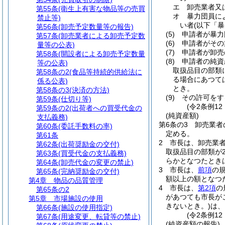
エ
卸売業者又
第55条
(衛生上有害な物品等の売買
オ
暴力団員に
禁止等)
い者
(以下「
第56条
(卸売予定数量等の報告)
(5)
申請者が暴力
第57条
(卸売業者による卸売予定数
(6)
申請者がその
量等の公表)
(7)
申請者が卸売
第58条
(開設者による卸売予定数量
(8)
申請者の純資
等の公表)
取扱品目の部類
第58条の2
(食品等持続的供給法に
る場合にあつて
係る公表)
とき。
第58条の3
(決済の方法)
(9)
その許可をす
第59条
(仕切り等)
(令2条例1
第59条の2
(出荷者への買受代金の
(純資産額)
支払義務)
第6条の3
卸売業者
第60条
(委託手数料の率)
定める。
第61条
2
市長は、卸売業
第62条
(出荷奨励金の交付)
取扱品目の部類が
第63条
(買受代金の支払義務)
らかとなつたとき
第64条
(卸売代金の変更の禁止)
3
市長は、
前項
の
第65条
(完納奨励金の交付)
額以上の額となつ
第4章
物品の品質管理
4
市長は、
第2項
の
第65条の2
があつても市長が
第5章
市場施設の使用
きないとき。)
は、
第66条
(施設の使用指定)
(令2条例12
第67条
(用途変更、転貸等の禁止)
(純資産額の報告)