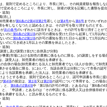
は、規則で定めるところにより、市長に対し、その純資産額を報告しな
則で定めるところにより、市長に対し、財産の状況を記載した書類を提
・追加)
取消し)
卸売業者が
第6条の2第4項第2号
若しくは
第4号
から
第6号
までのいずれ
用を有しなくなつたと認めるときは、その許可を取り消すものとする。
者が
次の各号
のいずれかに該当するときは、その許可を取り消すことが
ないのに
第6条の2第1項
の許可の通知を受けた日から起算して1月以内
ないのに
第6条の2第1項
の許可の通知を受けた日から起算して1月以内
ないのに引き続き1月以上その業務を休止したとき。
・追加)
の譲渡し及び譲受け並びに合併及び分割)
が事業
(市場における卸売の業務に係るものに限る。)
の譲渡しをする場
は、譲受人は、卸売業者の地位を承継する。
人の合併の場合
(卸売業者たる法人と卸売業者でない法人が合併して卸売
継させる場合に限る。)
において、当該合併又は分割について市長の認可
により当該業務を承継した法人は、卸売業者の地位を承継する。
けようとする者は、規則で定めるところにより、認可申請書を市長に提
び
第4項
の規定は、
第1項
又は
第2項
の認可について準用する。
この場合
可」と、
第6条の2第4項
中「第1項の許可の申請」とあるのは「第6条の6
」と、「申請者」とあるのは「その申請に係る譲受人又は合併後存続す
務を承継する法人」と読み替えるものとする。
・追加)
)