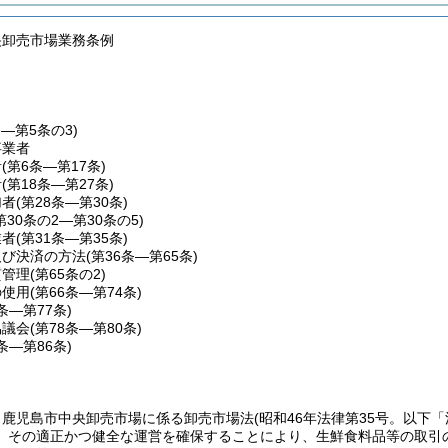
央卸売市場業務条例
条―第5条の3)
事業者
者
(第6条―第17条)
者
(第18条―第27条)
加者
(第28条―第30条)
第30条の2―第30条の5)
業者
(第31条―第35条)
及び決済の方法
(第36条―第65条)
質管理
(第65条の2)
の使用
(第66条―第74条)
5条―第77条)
協議会
(第78条―第80条)
1条―第86条)
、鹿児島市中央卸売市場に係る卸売市場法
(昭和46年法律第35号。以下
、その適正かつ健全な運営を確保することにより、生鮮食料品等の取引