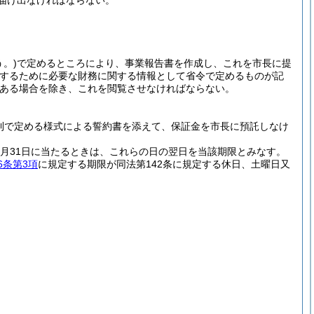
届け出なければならない。
。)
で定めるところにより、事業報告書を作成し、これを市長に提
保するために必要な財務に関する情報として省令で定めるものが記
ある場合を除き、これを閲覧させなければならない。
則で定める様式による誓約書を添えて、保証金を市長に預託しなけ
12月31日に当たるときは、これらの日の翌日を当該期限とみなす。
6条第3項
に規定する期限が同法第142条に規定する休日、土曜日又