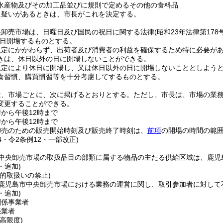
水産物及びその加工品並びに規則で定めるその他の食料品
に疑いがあるときは、市長がこれを決定する。
央卸売市場は、日曜日及び国民の祝日に関する法律
(昭和23年法律第178号
日開場するものとする。
規定にかかわらず、出荷者及び消費者の利益を確保するため特に必要が
きは、休日以外の日に開場しないことができる。
規定により休日に開場し、又は休日以外の日に開場しないこととしよう
食習慣、購買慣習等を十分考慮してするものとする。
は、市場ごとに、次に掲げるとおりとする。
ただし、市長は、市場の業
変更することができる。
から午後12時まで
から午後12時まで
卸売のための販売開始時刻及び販売終了時刻は、
前項
の開場の時間の範
24・令2条例12・一部改正)
中央卸売市場の取扱品目の部類に属する物品の主たる供給区域は、鹿児
・追加)
的取扱いの禁止)
鹿児島市中央卸売市場における業務の運営に関し、取引参加者に対して
・追加)
関係事業者
売業者
高限度)