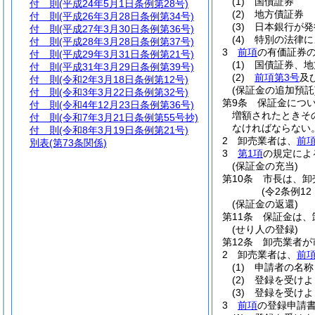
(1)
国債証券
付 則
(平成24年5月1日条例第28号)
(2)
地方債証券
付 則
(平成26年3月28日条例第34号)
(3)
日本銀行が発
付 則
(平成27年3月30日条例第36号)
(4)
特別の法律に
付 則
(平成28年3月28日条例第37号)
3
前項
の有価証券
付 則
(平成29年3月31日条例第21号)
(1)
国債証券、地
付 則
(平成31年3月29日条例第39号)
(2)
前項第3号
及
付 則
(令和2年3月18日条例第12号)
(保証金の追加預託
付 則
(令和3年3月22日条例第32号)
第9条
保証金につ
付 則
(令和4年12月23日条例第36号)
増額されたときそ
付 則
(令和7年3月21日条例第55号抄)
なければならない
付 則
(令和8年3月19日条例第21号)
2
卸売業者は、
前
別表
(第73条関係)
3
第1項
の規定によ
(保証金の充当)
第10条
市長は、卸
(令2条例1
(保証金の返還)
第11条
保証金は、
(せり人の登録)
第12条
卸売業者が
2
卸売業者は、
前
(1)
申請者の名称
(2)
登録を受けよ
(3)
登録を受けよ
3
前項
の登録申請