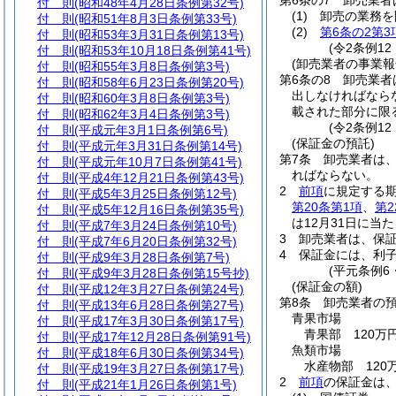
第6条の7
卸売業者
付 則
(昭和48年4月28日条例第32号)
(1)
卸売の業務を
付 則
(昭和51年8月3日条例第33号)
(2)
第6条の2第3
付 則
(昭和53年3月31日条例第13号)
(令2条例12
付 則
(昭和53年10月18日条例第41号)
(卸売業者の事業報
付 則
(昭和55年3月8日条例第3号)
第6条の8
卸売業者
付 則
(昭和58年6月23日条例第20号)
出しなければなら
付 則
(昭和60年3月8日条例第3号)
載された部分に限
付 則
(昭和62年3月4日条例第3号)
(令2条例12
付 則
(平成元年3月1日条例第6号)
(保証金の預託)
付 則
(平成元年3月31日条例第14号)
第7条
卸売業者は
付 則
(平成元年10月7日条例第41号)
ればならない。
付 則
(平成4年12月21日条例第43号)
2
前項
に規定する
付 則
(平成5年3月25日条例第12号)
第20条第1項
、
第2
付 則
(平成5年12月16日条例第35号)
は12月31日に当
付 則
(平成7年3月24日条例第10号)
3
卸売業者は、保
付 則
(平成7年6月20日条例第32号)
4
保証金には、利
付 則
(平成9年3月28日条例第7号)
(平元条例6
付 則
(平成9年3月28日条例第15号抄)
(保証金の額)
付 則
(平成12年3月27日条例第24号)
第8条
卸売業者の
付 則
(平成13年6月28日条例第27号)
青果市場
付 則
(平成17年3月30日条例第17号)
青果部 120万円
付 則
(平成17年12月28日条例第91号)
魚類市場
付 則
(平成18年6月30日条例第34号)
水産物部 120万
付 則
(平成19年3月27日条例第17号)
2
前項
の保証金は
付 則
(平成21年1月26日条例第1号)