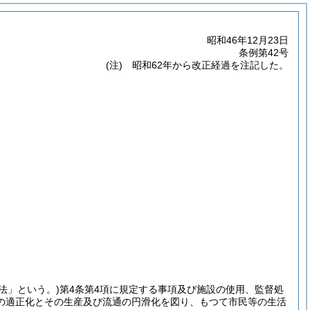
昭和46年12月23日
条例第42号
(注) 昭和62年から改正経過を注記した。
「法」という。)
第4条第4項に規定する事項及び施設の使用、監督処
の適正化とその生産及び流通の円滑化を図り、もつて市民等の生活