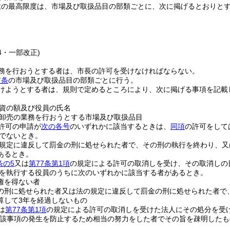
数の最高限度は、市場及び取扱品目の部類ごとに、次に掲げるとおりと
24・一部改正)
務を行おうとする者は、市長の許可を受けなければならない。
前条
の市場及び取扱品目の部類ごとに行う。
けようとする者は、規則で定めるところにより、次に掲げる事項を記載
資の額及び役員の氏名
卸売の業務を行おうとする市場及び取扱品目
許可の申請が
次の各号
のいずれかに該当するときは、
同項
の許可をして
でないとき。
規定に違反して罰金の刑に処せられた者で、その刑の執行を終わり、又
あるとき。
条の5
又は
第77条第1項
の規定による許可の取消しを受け、その取消しの
を執行する役員のうちに次のいずれかに該当する者があるとき。
権を得ない者
の刑に処せられた者又は法の規定に違反して罰金の刑に処せられた者で
算して3年を経過しないもの
は
第77条第1項
の規定による許可の取消しを受けた法人にその処分を受
当該事項の発生を防止するため相当の努力をした者でその旨を疎明したも