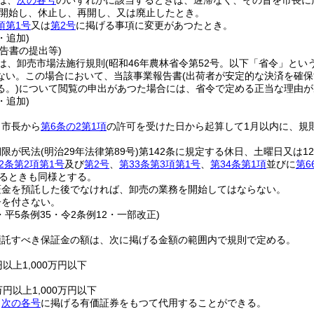
は、
次の各号
のいずれかに該当するときは、遅滞なく、その旨を市長に
開始し、休止し、再開し、又は廃止したとき。
項第1号
又は
第2号
に掲げる事項に変更があつたとき。
・追加)
告書の提出等)
は、卸売市場法施行規則
(昭和46年農林省令第52号。以下「省令」という
ない。
この場合において、当該事業報告書
(出荷者が安定的な決済を確
る。)
について閲覧の申出があつた場合には、省令で定める正当な理由が
・追加)
、市長から
第6条の2第1項
の許可を受けた日から起算して1月以内に、規
期限が民法
(明治29年法律第89号)
第142条に規定する休日、土曜日又は
2条第2項第1号
及び
第2号
、
第33条第3項第1号
、
第34条第1項
並びに
第6
たるときも同様とする。
証金を預託した後でなければ、卸売の業務を開始してはならない。
子を付さない。
・平5条例35・令2条例12・一部改正)
預託すべき保証金の額は、次に掲げる金額の範囲内で規則で定める。
以上1,000万円以下
円以上1,000万円以下
、
次の各号
に掲げる有価証券をもつて代用することができる。