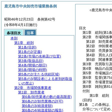
鹿児島市中央卸売市場業務条例
○鹿児島市中
昭和46年12月23日 条例第42号
(令和8年4月1日施行)
目次
第1章
総則
(第1
条項目次
沿革
第2章
市場関係
本則
第1節
卸売業
第1章
総則
第2節
仲卸業
第1条
(目的)
第3節
売買参
第1条の2
(定義)
第4節
買出人
(
第2条
(市場の名称及び位置)
第5節
関連事
第3条
(取扱品目)
第3章
売買取引
第4条
(開場の期日)
第4章
物品の品
第5条
(開場の時間)
第5章
市場施設
第5条の2
(主たる供給区域)
第6章
監督
(第7
第5条の3
(開設者による差別的取扱
第7章
市場運営
いの禁止)
第8章
雑則
(第8
第2章
市場関係事業者
付則
第1節
卸売業者
第1章
総則
第6条
(卸売業者の数の最高限度)
(目的)
第6条の2
(卸売業務の許可)
第1条
この条例は
第6条の3
(純資産額)
分等について定め
第6条の4
(純資産額の報告)