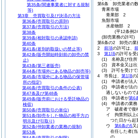
第6条
卸売業者の
第35条
(関連事業者に対する規制
青果市場
等)
青果部 2
第3章
売買取引及び決済の方法
魚類市場
第36条
(売買取引の原則)
水産物部 2
第37条
(売買取引の方法)
(平12条例
第38条
(卸売業務の許可)
第39条
(相対取引の承認申請)
第6条の2
卸売の業
第40条
2
前項
の許可は、
第41条
(差別的取扱いの禁止等)
3
第1項
の許可を受
第42条
(販売開始時刻前の卸売の禁
(1)
名称及び住所
止)
(2)
資本金又は出
第43条
(第三者販売)
(3)
許可を受けて
第44条
(市場外にある物品の卸売等)
4
市長は、
第1項
の
第45条
(市場外にある物品の保管場
(1)
申請者が法人
所の指定)
(2)
申請者が法の
第46条
(売買取引の条件の公表)
過しないもので
第47条及び第48条
(3)
申請者が
第6
第49条
(販売前における受託物品の
(4)
申請者の業務
検収)
ア
破産者で復
第50条
(売買取引の単位)
イ
拘禁刑以上
第51条
(卸売をした物品の相手方の
つた日から起
明示及び引取り)
ウ
第6条の5
又
第52条
(仲卸業者の業務の規制)
在任した者
(
第53条
の
第54条
(売買取引の制限)