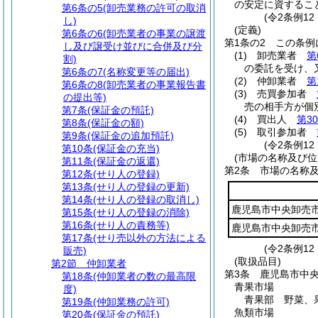
の安定に資するこ
第6条の5
(卸売業務の許可の取消
(令2条例1
し)
(定義)
第6条の6
(卸売業者の事業の譲渡
第1条の2
この条例
し及び譲受け並びに合併及び分
(1)
卸売業者
第
割)
の委託を受け、
第6条の7
(名称変更等の届出)
(2)
仲卸業者
第
第6条の8
(卸売業者の事業報告書
(3)
売買参加者
の提出等)
売の相手方が個
第7条
(保証金の預託)
(4)
買出人
第3
第8条
(保証金の額)
(5)
取引参加者
第9条
(保証金の追加預託)
(令2条例1
第10条
(保証金の充当)
(市場の名称及び位
第11条
(保証金の返還)
第2条
市場の名称
第12条
(せり人の登録)
第13条
(せり人の登録の更新)
第14条
(せり人の登録の取消し)
鹿児島市中央卸売
第15条
(せり人の登録の消除)
第16条
(せり人の責務等)
鹿児島市中央卸売
第17条
(せり売以外の方法による
(令2条例12
販売)
(取扱品目)
第2節
仲卸業者
第3条
鹿児島市中
第18条
(仲卸業者の数の最高限
青果市場
度)
青果部 野菜、
第19条
(仲卸業務の許可)
魚類市場
第20条
(保証金の預託)