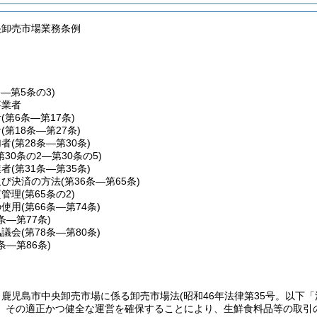
央卸売市場業務条例
条―第5条の3)
事業者
者
(第6条―第17条)
者
(第18条―第27条)
加者
(第28条―第30条)
第30条の2―第30条の5)
業者
(第31条―第35条)
及び決済の方法
(第36条―第65条)
質管理
(第65条の2)
の使用
(第66条―第74条)
5条―第77条)
協議会
(第78条―第80条)
1条―第86条)
、鹿児島市中央卸売市場に係る卸売市場法
(昭和46年法律第35号。以下
、その適正かつ健全な運営を確保することにより、生鮮食料品等の取引