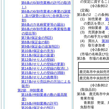
の安定に資するこ
第6条の5
(卸売業務の許可の取消
(令2条例1
し)
(定義)
第6条の6
(卸売業者の事業の譲渡
第1条の2
この条例
し及び譲受け並びに合併及び分
(1)
卸売業者
第
割)
の委託を受け、
第6条の7
(名称変更等の届出)
(2)
仲卸業者
第
第6条の8
(卸売業者の事業報告書
(3)
売買参加者
の提出等)
売の相手方が個
第7条
(保証金の預託)
(4)
買出人
第3
第8条
(保証金の額)
(5)
取引参加者
第9条
(保証金の追加預託)
(令2条例1
第10条
(保証金の充当)
(市場の名称及び位
第11条
(保証金の返還)
第2条
市場の名称
第12条
(せり人の登録)
第13条
(せり人の登録の更新)
第14条
(せり人の登録の取消し)
鹿児島市中央卸売
第15条
(せり人の登録の消除)
第16条
(せり人の責務等)
鹿児島市中央卸売
第17条
(せり売以外の方法による
(令2条例12
販売)
(取扱品目)
第2節
仲卸業者
第3条
鹿児島市中
第18条
(仲卸業者の数の最高限
青果市場
度)
青果部 野菜、
第19条
(仲卸業務の許可)
魚類市場
第20条
(保証金の預託)