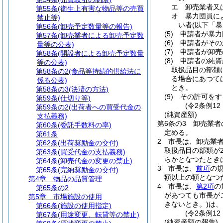
エ
卸売業者又
第55条
(衛生上有害な物品等の売買
オ
暴力団員に
禁止等)
い者
(以下「
第56条
(卸売予定数量等の報告)
(5)
申請者が暴力
第57条
(卸売業者による卸売予定数
(6)
申請者がその
量等の公表)
(7)
申請者が卸売
第58条
(開設者による卸売予定数量
(8)
申請者の純資
等の公表)
取扱品目の部類
第58条の2
(食品等持続的供給法に
る場合にあつて
係る公表)
とき。
第58条の3
(決済の方法)
(9)
その許可をす
第59条
(仕切り等)
(令2条例1
第59条の2
(出荷者への買受代金の
(純資産額)
支払義務)
第6条の3
卸売業者
第60条
(委託手数料の率)
定める。
第61条
2
市長は、卸売業
第62条
(出荷奨励金の交付)
取扱品目の部類が
第63条
(買受代金の支払義務)
らかとなつたとき
第64条
(卸売代金の変更の禁止)
3
市長は、
前項
の
第65条
(完納奨励金の交付)
額以上の額となつ
第4章
物品の品質管理
4
市長は、
第2項
の
第65条の2
があつても市長が
第5章
市場施設の使用
きないとき。)
は、
第66条
(施設の使用指定)
(令2条例12
第67条
(用途変更、転貸等の禁止)
(純資産額の報告)