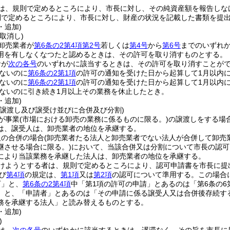
は、規則で定めるところにより、市長に対し、その純資産額を報告しな
則で定めるところにより、市長に対し、財産の状況を記載した書類を提
・追加)
取消し)
卸売業者が
第6条の2第4項第2号
若しくは
第4号
から
第6号
までのいずれ
用を有しなくなつたと認めるときは、その許可を取り消すものとする。
者が
次の各号
のいずれかに該当するときは、その許可を取り消すことが
ないのに
第6条の2第1項
の許可の通知を受けた日から起算して1月以内
ないのに
第6条の2第1項
の許可の通知を受けた日から起算して1月以内
ないのに引き続き1月以上その業務を休止したとき。
・追加)
の譲渡し及び譲受け並びに合併及び分割)
が事業
(市場における卸売の業務に係るものに限る。)
の譲渡しをする場
は、譲受人は、卸売業者の地位を承継する。
人の合併の場合
(卸売業者たる法人と卸売業者でない法人が合併して卸売
継させる場合に限る。)
において、当該合併又は分割について市長の認可
により当該業務を承継した法人は、卸売業者の地位を承継する。
けようとする者は、規則で定めるところにより、認可申請書を市長に提
び
第4項
の規定は、
第1項
又は
第2項
の認可について準用する。
この場合
可」と、
第6条の2第4項
中「第1項の許可の申請」とあるのは「第6条の6
」と、「申請者」とあるのは「その申請に係る譲受人又は合併後存続す
務を承継する法人」と読み替えるものとする。
・追加)
)