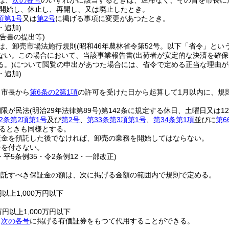
は、
次の各号
のいずれかに該当するときは、遅滞なく、その旨を市長に
開始し、休止し、再開し、又は廃止したとき。
項第1号
又は
第2号
に掲げる事項に変更があつたとき。
・追加)
告書の提出等)
は、卸売市場法施行規則
(昭和46年農林省令第52号。以下「省令」という
ない。
この場合において、当該事業報告書
(出荷者が安定的な決済を確
る。)
について閲覧の申出があつた場合には、省令で定める正当な理由が
・追加)
、市長から
第6条の2第1項
の許可を受けた日から起算して1月以内に、規
期限が民法
(明治29年法律第89号)
第142条に規定する休日、土曜日又は
2条第2項第1号
及び
第2号
、
第33条第3項第1号
、
第34条第1項
並びに
第6
たるときも同様とする。
証金を預託した後でなければ、卸売の業務を開始してはならない。
子を付さない。
・平5条例35・令2条例12・一部改正)
預託すべき保証金の額は、次に掲げる金額の範囲内で規則で定める。
以上1,000万円以下
円以上1,000万円以下
、
次の各号
に掲げる有価証券をもつて代用することができる。