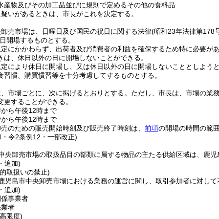
水産物及びその加工品並びに規則で定めるその他の食料品
に疑いがあるときは、市長がこれを決定する。
央卸売市場は、日曜日及び国民の祝日に関する法律
(昭和23年法律第178号
日開場するものとする。
規定にかかわらず、出荷者及び消費者の利益を確保するため特に必要が
きは、休日以外の日に開場しないことができる。
規定により休日に開場し、又は休日以外の日に開場しないこととしよう
食習慣、購買慣習等を十分考慮してするものとする。
は、市場ごとに、次に掲げるとおりとする。
ただし、市長は、市場の業
変更することができる。
から午後12時まで
から午後12時まで
卸売のための販売開始時刻及び販売終了時刻は、
前項
の開場の時間の範
24・令2条例12・一部改正)
中央卸売市場の取扱品目の部類に属する物品の主たる供給区域は、鹿児
・追加)
的取扱いの禁止)
鹿児島市中央卸売市場における業務の運営に関し、取引参加者に対して
・追加)
関係事業者
売業者
高限度)