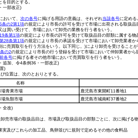
とを目的とする。
2・一部改正)
において、
次の各号
に掲げる用語の意義は、それぞれ
当該各号
に定める
6条の2第1項
の規定により市長の許可を受けて市場に出荷される取扱品
又は買い受けて、市場において卸売の業務を行う者をいう。
19条第1項
の規定により市長の許可を受けて取扱品目の部類に属する物
第28条第1項
の規定により市長の承認を受けて市場において卸売業者か
別に売買取引を行う方法をいう。以下同じ。)
により卸売を受けることが
0条の2
の規定により市長の行う登録を受けて市場において仲卸業者から
前各号
に掲げる者その他市場において売買取引を行う者をいう。
2・追加、令4条例36・一部改正)
置)
及び位置は、次のとおりとする。
名称
市場青果市場
鹿児島市東開町11番地1
市場魚類市場
鹿児島市城南町37番地2
・全改)
央卸売市場の取扱品目は、市場及び取扱品目の部類ごとに、次に掲げる
果実及びこれらの加工品、鳥卵並びに規則で定めるその他の食料品