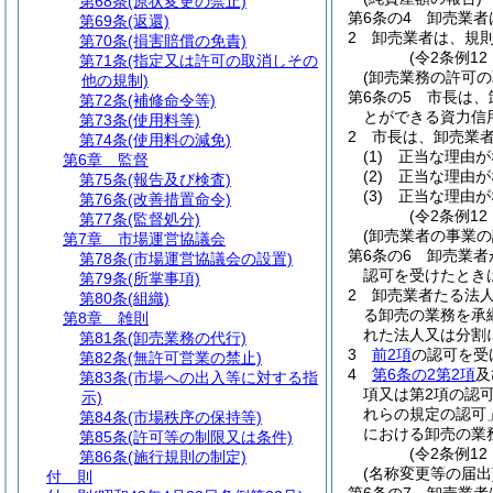
第68条
(原状変更の禁止)
第6条の4
卸売業者
第69条
(返還)
2
卸売業者は、規
第70条
(損害賠償の免責)
(令2条例12
第71条
(指定又は許可の取消しその
(卸売業務の許可の
他の規制)
第6条の5
市長は、
第72条
(補修命令等)
とができる資力信
第73条
(使用料等)
2
市長は、卸売業
第74条
(使用料の減免)
(1)
正当な理由が
第6章
監督
(2)
正当な理由が
第75条
(報告及び検査)
(3)
正当な理由が
第76条
(改善措置命令)
(令2条例12
第77条
(監督処分)
(卸売業者の事業
第7章
市場運営協議会
第6条の6
卸売業者
第78条
(市場運営協議会の設置)
認可を受けたとき
第79条
(所掌事項)
2
卸売業者たる法
第80条
(組織)
る卸売の業務を承
第8章
雑則
れた法人又は分割
第81条
(卸売業務の代行)
3
前2項
の認可を受
第82条
(無許可営業の禁止)
4
第6条の2第2項
及
第83条
(市場への出入等に対する指
項又は第2項の認
示)
れらの規定の認可
第84条
(市場秩序の保持等)
における卸売の業
第85条
(許可等の制限又は条件)
(令2条例12
第86条
(施行規則の制定)
(名称変更等の届出
付 則