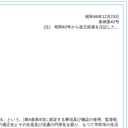
昭和46年12月23日
条例第42号
(注) 昭和62年から改正経過を注記した。
「法」という。)
第4条第4項に規定する事項及び施設の使用、監督処
の適正化とその生産及び流通の円滑化を図り、もつて市民等の生活