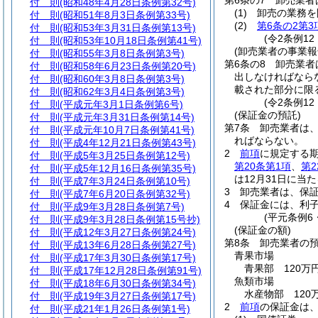
第6条の7
卸売業者
付 則
(昭和48年4月28日条例第32号)
(1)
卸売の業務を
付 則
(昭和51年8月3日条例第33号)
(2)
第6条の2第3
付 則
(昭和53年3月31日条例第13号)
(令2条例12
付 則
(昭和53年10月18日条例第41号)
(卸売業者の事業報
付 則
(昭和55年3月8日条例第3号)
第6条の8
卸売業者
付 則
(昭和58年6月23日条例第20号)
出しなければなら
付 則
(昭和60年3月8日条例第3号)
載された部分に限
付 則
(昭和62年3月4日条例第3号)
(令2条例12
付 則
(平成元年3月1日条例第6号)
(保証金の預託)
付 則
(平成元年3月31日条例第14号)
第7条
卸売業者は
付 則
(平成元年10月7日条例第41号)
ればならない。
付 則
(平成4年12月21日条例第43号)
2
前項
に規定する
付 則
(平成5年3月25日条例第12号)
第20条第1項
、
第2
付 則
(平成5年12月16日条例第35号)
は12月31日に当
付 則
(平成7年3月24日条例第10号)
3
卸売業者は、保
付 則
(平成7年6月20日条例第32号)
4
保証金には、利
付 則
(平成9年3月28日条例第7号)
(平元条例6
付 則
(平成9年3月28日条例第15号抄)
(保証金の額)
付 則
(平成12年3月27日条例第24号)
第8条
卸売業者の
付 則
(平成13年6月28日条例第27号)
青果市場
付 則
(平成17年3月30日条例第17号)
青果部 120万円
付 則
(平成17年12月28日条例第91号)
魚類市場
付 則
(平成18年6月30日条例第34号)
水産物部 120万
付 則
(平成19年3月27日条例第17号)
2
前項
の保証金は
付 則
(平成21年1月26日条例第1号)