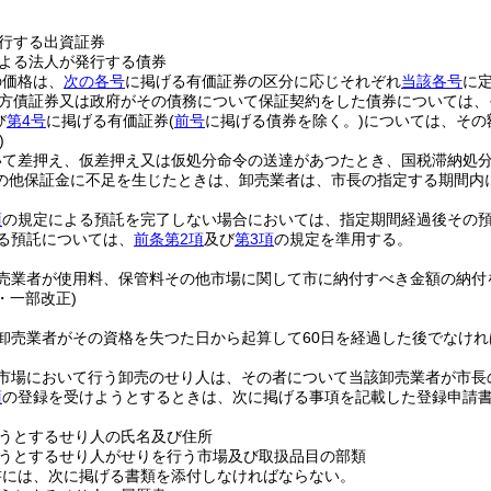
行する出資証券
よる法人が発行する債券
の価格は、
次の各号
に掲げる有価証券の区分に応じそれぞれ
当該各号
に
方債証券又は政府がその債務について保証契約をした債券については、
び
第4号
に掲げる有価証券
(
前号
に掲げる債券を除く。)
については、その額
)
いて差押え、仮差押え又は仮処分命令の送達があつたとき、国税滞納処
の他保証金に不足を生じたときは、卸売業者は、市長の指定する期間内
。
項
の規定による預託を完了しない場合においては、指定期間経過後その
る預託については、
前条第2項
及び
第3項
の規定を準用する。
売業者が使用料、保管料その他市場に関して市に納付すべき金額の納付
2・一部改正)
卸売業者がその資格を失つた日から起算して60日を経過した後でなけ
市場において行う卸売のせり人は、その者について当該卸売業者が市長
項
の登録を受けようとするときは、次に掲げる事項を記載した登録申請
うとするせり人の氏名及び住所
うとするせり人がせりを行う市場及び取扱品目の部類
書には、次に掲げる書類を添付しなければならない。