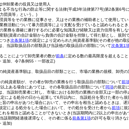
は仲卸業者の役員又は使用人
よる不当な行為の防止等に関する法律
(平成3年法律第77号)
第2条第6号
暴力団員等」という。)
団員等をその業務に従事させ、又はその業務の補助者として使用してい
業務活動について暴力団員等により支配を受けていると認められるとき
の業務を適確に遂行するのに必要な知識及び経験又は資力信用を有しな
産額
(資産の合計金額から負債の合計金額を控除して得た額とし、規則
につき
次条第1項
の規定により定められた純資産基準額
(その者が他の取
は、当該取扱品目の部類及び当該他の取扱品目の部類について
次条第1
ることによつて卸売業者の数が
前条
に定める数の最高限度を超えること
2・追加、令7条例55・一部改正)
の純資産基準額は、取扱品目の部類ごとに、市場の業務の規模、卸売の
者の純資産額が、その者が卸売の業務を行う取扱品目の部類について
前
2以上ある場合にあつては、その各取扱品目の部類について
同項
の規定
は、当該卸売業者に対し、市場における卸売の業務の全部又は一部の停
規定による処分の日から起算して6月以内に、当該処分を受けた者から規
た旨の申出があつた場合において、その申出を相当と認めるときは、遅
規定による処分をした場合において、その処分を受けた者から
前項
に規
これを相当と認めることができないとき
(当該期間内に2以上の申出が
当該期間経過後遅滞なく、その者に係る
前条第1項
の許可を取り消さな
・追加)