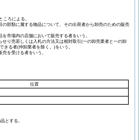
ところによる。
目の部類に属する物品について、その出荷者から卸売のための販売
品を市場内の店舗において販売する者をいう。
らせり売若しくは入札の方法又は相対取引
(一の卸売業者と一の卸
できる者
(仲卸業者を除く。)
をいう。
販売を受ける者をいう。
位置
物品とする。