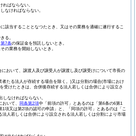
ければならない。
出しなければならない。
かに該当することとなつたとき、又はその業務を適確に遂行するこ
できる。
に
第7条
の保証金を預託しないとき。
にその業務を開始しないとき。
合において、譲渡人及び譲受人が譲渡し及び譲受けについて市長の
業者たる法人が存続する場合を除く。)
又は分割の場合
(市場におけ
を受けたときは、合併後存続する法人若しくは合併により設立さ
出しなければならない。
において、
同条第2項
中「前項の許可」とあるのは「第6条の6第1
第1項又は第2項の認可の申請」と、「同項の許可」とあるのは「こ
る法人若しくは合併により設立される法人若しくは分割により市場