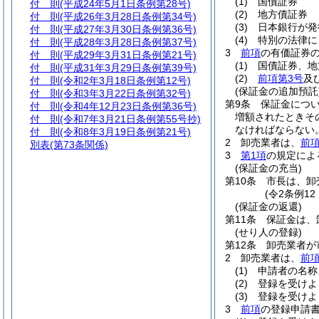
(1)
国債証券
付 則
(平成24年5月1日条例第28号)
(2)
地方債証券
付 則
(平成26年3月28日条例第34号)
(3)
日本銀行が発
付 則
(平成27年3月30日条例第36号)
(4)
特別の法律に
付 則
(平成28年3月28日条例第37号)
3
前項
の有価証券
付 則
(平成29年3月31日条例第21号)
(1)
国債証券、地
付 則
(平成31年3月29日条例第39号)
(2)
前項第3号
及
付 則
(令和2年3月18日条例第12号)
(保証金の追加預託
付 則
(令和3年3月22日条例第32号)
第9条
保証金につ
付 則
(令和4年12月23日条例第36号)
増額されたときそ
付 則
(令和7年3月21日条例第55号抄)
なければならない
付 則
(令和8年3月19日条例第21号)
2
卸売業者は、
前
別表
(第73条関係)
3
第1項
の規定によ
(保証金の充当)
第10条
市長は、卸
(令2条例1
(保証金の返還)
第11条
保証金は、
(せり人の登録)
第12条
卸売業者が
2
卸売業者は、
前
(1)
申請者の名称
(2)
登録を受けよ
(3)
登録を受けよ
3
前項
の登録申請