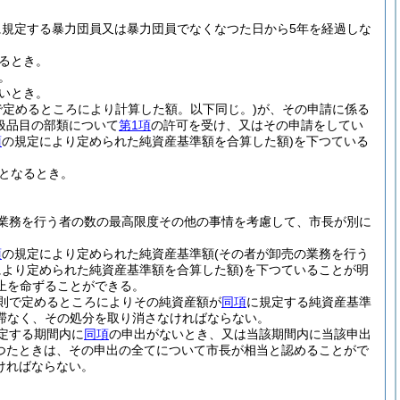
に規定する暴力団員又は暴力団員でなくなつた日から5年を経過しな
るとき。
。
いとき。
で定めるところにより計算した額。以下同じ。)
が、その申請に係る
扱品目の部類について
第1項
の許可を受け、又はその申請をしてい
項
の規定により定められた純資産基準額を合算した額)
を下つている
となるとき。
業務を行う者の数の最高限度その他の事情を考慮して、市長が別に
項
の規定により定められた純資産基準額
(その者が卸売の業務を行う
により定められた純資産基準額を合算した額)
を下つていることが明
止を命ずることができる。
則で定めるところによりその純資産額が
同項
に規定する純資産基準
滞なく、その処分を取り消さなければならない。
定する期間内に
同項
の申出がないとき、又は当該期間内に当該申出
あつたときは、その申出の全てについて市長が相当と認めることがで
ければならない。