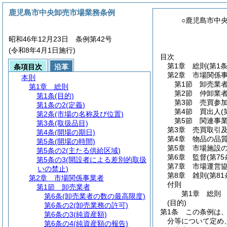
鹿児島市中央卸売市場業務条例
○鹿児島市中
昭和46年12月23日 条例第42号
(令和8年4月1日施行)
目次
第1章
総則
(第1
条項目次
沿革
第2章
市場関係
本則
第1節
卸売業
第1章
総則
第2節
仲卸業
第1条
(目的)
第3節
売買参
第1条の2
(定義)
第4節
買出人
(
第2条
(市場の名称及び位置)
第5節
関連事
第3条
(取扱品目)
第3章
売買取引
第4条
(開場の期日)
第4章
物品の品
第5条
(開場の時間)
第5章
市場施設
第5条の2
(主たる供給区域)
第6章
監督
(第7
第5条の3
(開設者による差別的取扱
第7章
市場運営
いの禁止)
第8章
雑則
(第8
第2章
市場関係事業者
付則
第1節
卸売業者
第1章
総則
第6条
(卸売業者の数の最高限度)
(目的)
第6条の2
(卸売業務の許可)
第1条
この条例は
第6条の3
(純資産額)
分等について定め
第6条の4
(純資産額の報告)