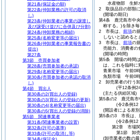
水産物部 生鮮
第21条
(保証金の額)
2
取扱品目の部類
第22条
(仲卸業務の許可の取消
(開場の期日)
し)
第4条
鹿児島市中
第23条
(仲卸業者の事業の譲渡し
称する。)
を除き毎
及び譲受け並びに合併及び分割)
2
市長は、
前項
の
第24条
(仲卸業務の相続)
しないと認めると
第25条
(名称変更等の届出)
3
市長は、
前項
の
第26条
(仲卸業者の事業報告書の
売能力、消費者の
提出)
(開場の時間)
第27条
第5条
開場の時間
第3節
売買参加者
は、これを臨時に
第28条
(売買参加者の承認)
青果市場 午前0時
第29条
(名称変更等の届出)
魚類市場 午前0時
第30条
(売買参加者の承認の取消
2
卸売業者の行う
し)
(平12条例
第4節
買出人
(主たる供給区域)
第30条の2
(買出人の登録)
第5条の2
鹿児島市
第30条の3
(買出人の登録の更新)
(令2条例12
第30条の4
(名称変更等の届出)
(開設者による差別
第30条の5
(買出人の登録の消除)
第5条の3
市長は、
第5節
関連事業者
(令2条例12
第31条
(関連事業者の設置)
第2章
市場
第32条
(許可の基準)
第1節
卸
第33条
(許可の取消し等)
(卸売業者の数の最
第34条
(保証金)