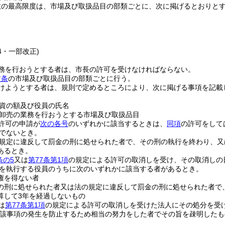
数の最高限度は、市場及び取扱品目の部類ごとに、次に掲げるとおりと
24・一部改正)
務を行おうとする者は、市長の許可を受けなければならない。
前条
の市場及び取扱品目の部類ごとに行う。
けようとする者は、規則で定めるところにより、次に掲げる事項を記載
資の額及び役員の氏名
卸売の業務を行おうとする市場及び取扱品目
許可の申請が
次の各号
のいずれかに該当するときは、
同項
の許可をして
でないとき。
規定に違反して罰金の刑に処せられた者で、その刑の執行を終わり、又
あるとき。
条の5
又は
第77条第1項
の規定による許可の取消しを受け、その取消しの
を執行する役員のうちに次のいずれかに該当する者があるとき。
権を得ない者
の刑に処せられた者又は法の規定に違反して罰金の刑に処せられた者で
算して3年を経過しないもの
は
第77条第1項
の規定による許可の取消しを受けた法人にその処分を受
当該事項の発生を防止するため相当の努力をした者でその旨を疎明したも