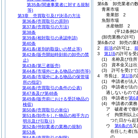
第6条
卸売業者の
第35条
(関連事業者に対する規制
青果市場
等)
青果部 2
第3章
売買取引及び決済の方法
魚類市場
第36条
(売買取引の原則)
水産物部 2
第37条
(売買取引の方法)
(平12条例
第38条
(卸売業務の許可)
第39条
(相対取引の承認申請)
第6条の2
卸売の業
第40条
2
前項
の許可は、
第41条
(差別的取扱いの禁止等)
3
第1項
の許可を受
第42条
(販売開始時刻前の卸売の禁
(1)
名称及び住所
止)
(2)
資本金又は出
第43条
(第三者販売)
(3)
許可を受けて
第44条
(市場外にある物品の卸売等)
4
市長は、
第1項
の
第45条
(市場外にある物品の保管場
(1)
申請者が法人
所の指定)
(2)
申請者が法の
第46条
(売買取引の条件の公表)
過しないもので
第47条及び第48条
(3)
申請者が
第6
第49条
(販売前における受託物品の
(4)
申請者の業務
検収)
ア
破産者で復
第50条
(売買取引の単位)
イ
拘禁刑以上
第51条
(卸売をした物品の相手方の
つた日から起
明示及び引取り)
ウ
第6条の5
又
第52条
(仲卸業者の業務の規制)
在任した者
(
第53条
の
第54条
(売買取引の制限)