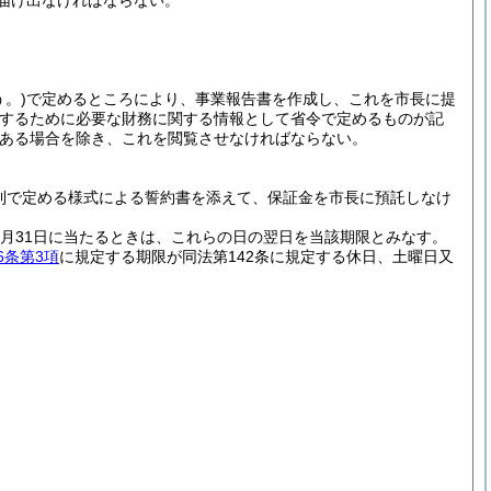
届け出なければならない。
。)
で定めるところにより、事業報告書を作成し、これを市長に提
保するために必要な財務に関する情報として省令で定めるものが記
ある場合を除き、これを閲覧させなければならない。
則で定める様式による誓約書を添えて、保証金を市長に預託しなけ
12月31日に当たるときは、これらの日の翌日を当該期限とみなす。
6条第3項
に規定する期限が同法第142条に規定する休日、土曜日又