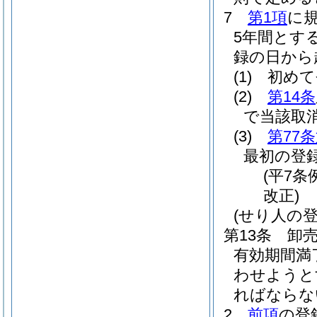
7
第1項
に
5年間とす
録の日から
(1)
初めて
(2)
第14条
で当該取
(3)
第77
最初の登
(平7条
改正)
(せり人の登
第13条
卸
有効期間満
わせようと
ればならな
2
前項
の登