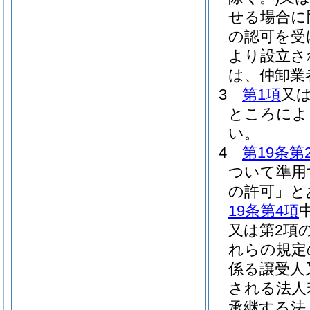
せる場合に
の認可を受
より設立さ
は、仲卸業
3
第1項
又
ところによ
い。
4
第19条第
ついて準用
の許可」と
19条第4項
又は第2項
れらの規定
係る譲受人
される法人
承継する法