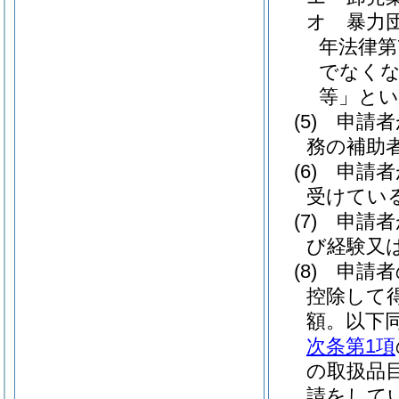
オ
暴力
年法律第7
でなくな
等」とい
(5)
申請者
務の補助
(6)
申請者
受けてい
(7)
申請者
び経験又
(8)
申請者
控除して
額。以下同
次条第1項
の取扱品
請をして