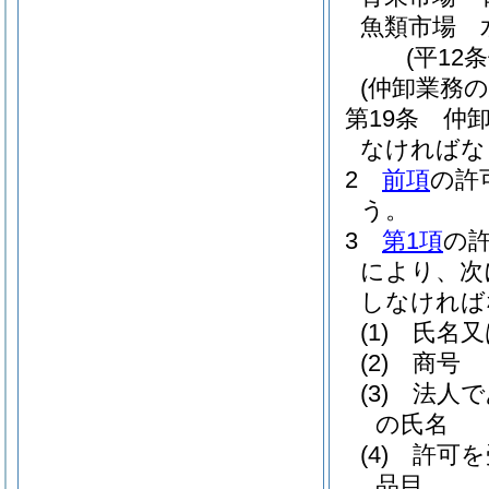
魚類市場 
(平12
(仲卸業務の
第19条
仲
なければな
2
前項
の許
う。
3
第1項
の
により、次
しなければ
(1)
氏名又
(2)
商号
(3)
法人で
の氏名
(4)
許可を
品目