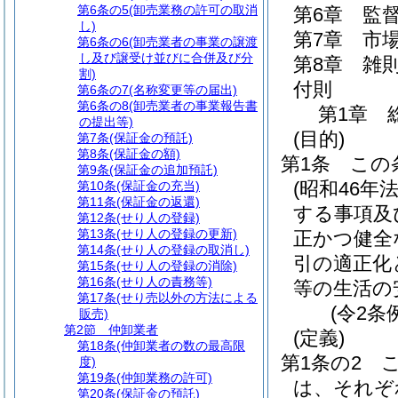
第6条の5
(卸売業務の許可の取消
第6章
監
し)
第7章
市
第6条の6
(卸売業者の事業の譲渡
し及び譲受け並びに合併及び分
第8章
雑
割)
付則
第6条の7
(名称変更等の届出)
第6条の8
(卸売業者の事業報告書
第1章
の提出等)
(目的)
第7条
(保証金の預託)
第8条
(保証金の額)
第1条
この
第9条
(保証金の追加預託)
(昭和46年
第10条
(保証金の充当)
第11条
(保証金の返還)
する事項及
第12条
(せり人の登録)
第13条
(せり人の登録の更新)
正かつ健全
第14条
(せり人の登録の取消し)
引の適正化
第15条
(せり人の登録の消除)
第16条
(せり人の責務等)
等の生活の
第17条
(せり売以外の方法による
(令2条
販売)
第2節
仲卸業者
(定義)
第18条
(仲卸業者の数の最高限
第1条の2
度)
第19条
(仲卸業務の許可)
は、それぞ
第20条
(保証金の預託)