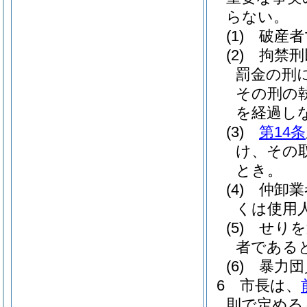
らない。
(1)
破産者
(2)
拘禁刑
罰金の刑
その刑の
を経過し
(3)
第14条
け、その
とき。
(4)
仲卸業
くは使用
(5)
せりを
者である
(6)
暴力団
6
市長は、
則で定める