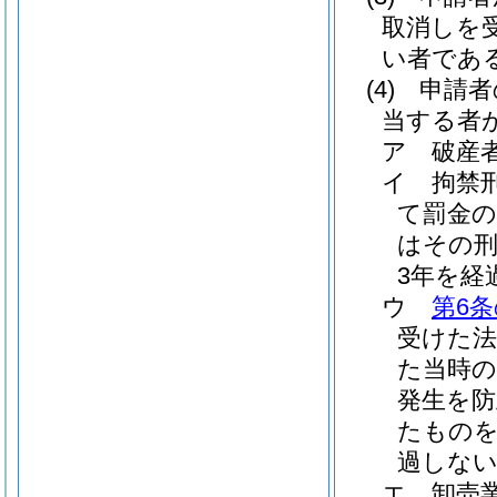
取消しを
い者であ
(4)
申請者
当する者
ア
破産
イ
拘禁
て罰金
はその
3年を経
ウ
第6条
受けた
た当時の
発生を
たものを
過しな
エ
卸売