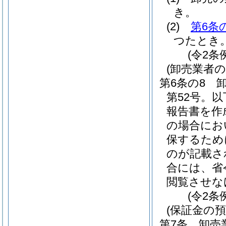
き。
(2)
第6条
つたとき
(令2条
(卸売業者
第6条の8
第52号。
報告書を作
の場合にお
保するため
のが記載さ
合には、省
閲覧させな
(令2条
(保証金の預
第7条
卸売