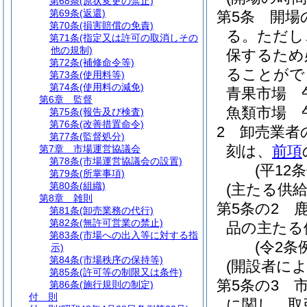
第68条
(原状変更の禁止)
第69条
(返還)
第5条
開場
第70条
(損害賠償の免責)
る。
ただし
第71条
(指定又は許可の取消しその
他の規制)
保するため
第72条
(補修命令等)
ることがで
第73条
(使用料等)
第74条
(使用料の減免)
青果市場 
第6章
監督
魚類市場 
第75条
(報告及び検査)
第76条
(改善措置命令)
2
卸売業者
第77条
(監督処分)
刻は、
前項
第7章
市場運営協議会
第78条
(市場運営協議会の設置)
(平12
第79条
(所掌事項)
第80条
(組織)
(主たる供給
第8章
雑則
第5条の2
第81条
(卸売業務の代行)
第82条
(無許可営業の禁止)
品の主たる
第83条
(市場への出入等に対する指
(令2条
示)
第84条
(市場秩序の保持等)
(開設者に
第85条
(許可等の制限又は条件)
第5条の3
第86条
(施行規則の制定)
付 則
に関し、取