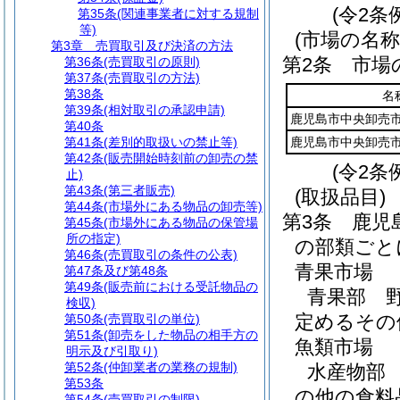
(令2条
第35条
(関連事業者に対する規制
等)
(市場の名称
第3章
売買取引及び決済の方法
第2条
市場
第36条
(売買取引の原則)
第37条
(売買取引の方法)
第38条
名
第39条
(相対取引の承認申請)
鹿児島市中央卸売
第40条
第41条
(差別的取扱いの禁止等)
鹿児島市中央卸売
第42条
(販売開始時刻前の卸売の禁
(令2条
止)
第43条
(第三者販売)
(取扱品目)
第44条
(市場外にある物品の卸売等)
第3条
鹿児
第45条
(市場外にある物品の保管場
所の指定)
の部類ごと
第46条
(売買取引の条件の公表)
青果市場
第47条及び第48条
第49条
(販売前における受託物品の
青果部 
検収)
定めるその
第50条
(売買取引の単位)
第51条
(卸売をした物品の相手方の
魚類市場
明示及び引取り)
第52条
(仲卸業者の業務の規制)
水産物部
第53条
の他の食料
第54条
(売買取引の制限)