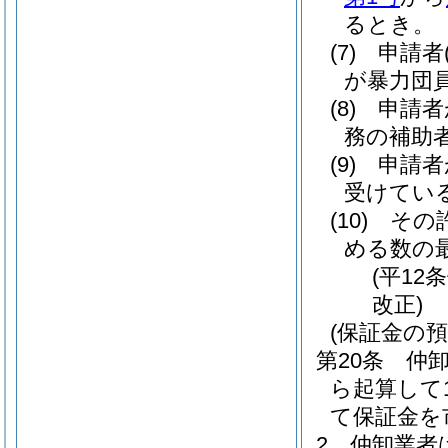
るとき。
(7)
申請者
が暴力団
(8)
申請者
務の補助
(9)
申請者
受けてい
(10)
その
める数の
(平12
改正)
(保証金の預
第20条
仲
ら起算して
て保証金を
2
仲卸業者