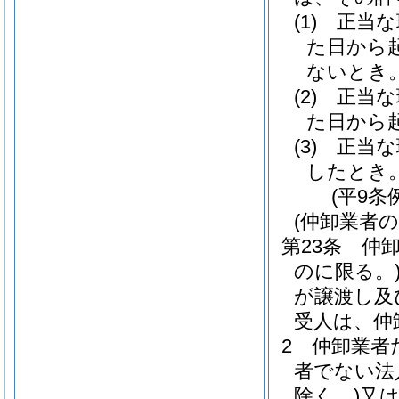
(1)
正当な
た日から
ないとき
(2)
正当な
た日から
(3)
正当な
したとき
(平9条
(仲卸業者
第23条
仲
のに限る。
が譲渡し及
受人は、仲
2
仲卸業者
者でない法
除く。)
又