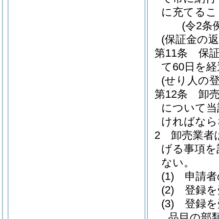
に充てるこ
(令2条
(保証金の返
第11条
保
て60日を
(せり人の登
第12条
卸
について当
ければなら
2
卸売業者
げる事項を
ない。
(1)
申請者
(2)
登録を
(3)
登録を
品目の部