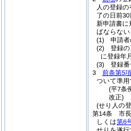
人の登録の
了の日前3
新申請書に
ばならない
(1)
申請者
(2)
登録の
に登録年
(3)
登録番
3
前条第5
ついて準用
(平7条
改正)
(せり人の
第14条
市
しくは
第6
せりを遂行