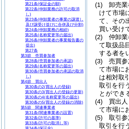
(1)
卸売
第21条
(保証金の額)
第22条
(仲卸業務の許可の取消
けて市場
し)
第23条
(仲卸業者の事業の譲渡し
て、その
及び譲受け並びに合併及び分割)
買い受け
第24条
(仲卸業務の相続)
第25条
(名称変更等の届出)
(2)
仲卸
第26条
(仲卸業者の事業報告書の
て取扱品
提出)
第27条
する者を
第3節
売買参加者
(3)
売買
第28条
(売買参加者の承認)
第29条
(名称変更等の届出)
て市場に
第30条
(売買参加者の承認の取消
は相対取
し)
第4節
買出人
取引を行
第30条の2
(買出人の登録)
第30条の3
(買出人の登録の更新)
とができ
第30条の4
(名称変更等の届出)
(4)
買出
第30条の5
(買出人の登録の消除)
第5節
関連事業者
て市場に
第31条
(関連事業者の設置)
(5)
取引
第32条
(許可の基準)
第33条
(許可の取消し等)
取引を行
第34条
(保証金)