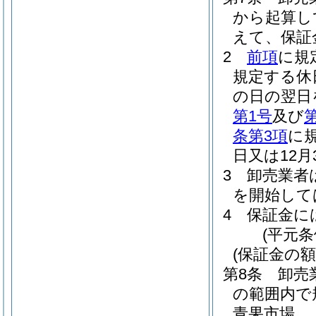
から起算し
えて、保証
2
前項
に規
規定する休
の日の翌日
第1号
及び
条第3項
に
日又は12
3
卸売業者
を開始して
4
保証金に
(平元条
(保証金の額
第8条
卸売
の範囲内で
青果市場