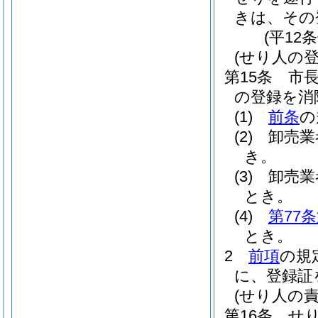
きは、その
(平12
(せり人の登
第15条
市
の登録を消
(1)
前条
の
(2)
卸売業
き。
(3)
卸売業
とき。
(4)
第77
とき。
2
前項
の規
に、登録証
(せり人の責
第16条
せ