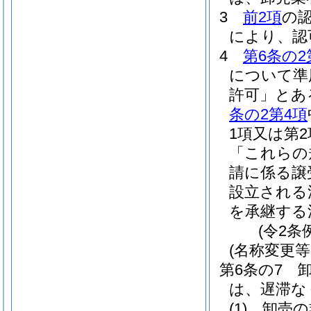
3
前2項
の
により、認
4
第6条の2
について準
許可」とあ
条の2第4項
1項又は第
「これらの
請に係る譲
設立される
を承継する
(令2条
(名称変更等
第6条の7
は、遅滞な
(1)
卸売の