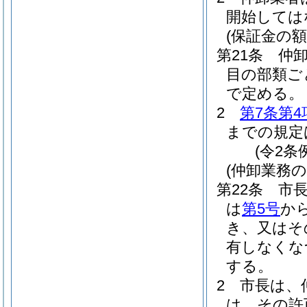
開始しては
(保証金の額
第21条
仲
目の部類ご
で定める。
2
第7条第4
までの規定
(令2条
(仲卸業務
第22条
市
は
第5号
か
き、又はそ
有しなくな
する。
2
市長は、
は、その許