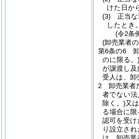
けた日か
(3)
正当な
したとき
(令2条
(卸売業者
第6条の6
のに限る。
が譲渡し及
受人は、卸
2
卸売業者
者でない法
除く。)
又
る場合に限
認可を受け
り設立され
は、卸売業