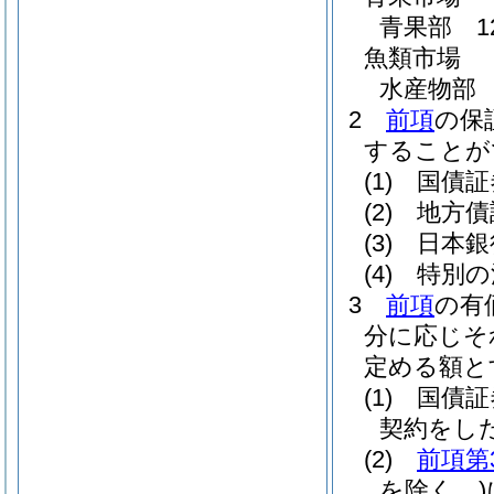
青果部 1
魚類市場
水産物部 
2
前項
の保
することが
(1)
国債証
(2)
地方債
(3)
日本銀
(4)
特別の
3
前項
の有
分に応じそ
定める額と
(1)
国債証
契約をし
(2)
前項第
を除く。)