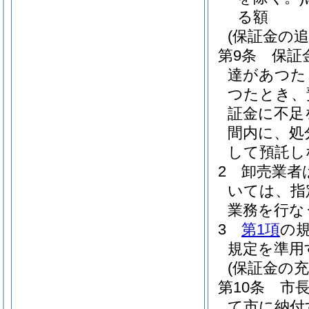
る額
(保証金の追
第9条
保証
達があつた
つたとき、
証金に不足
間内に、処
して預託し
2
卸売業者
いては、指
業務を行な
3
第1項
の
規定を準用
(保証金の充
第10条
市
て市に納付