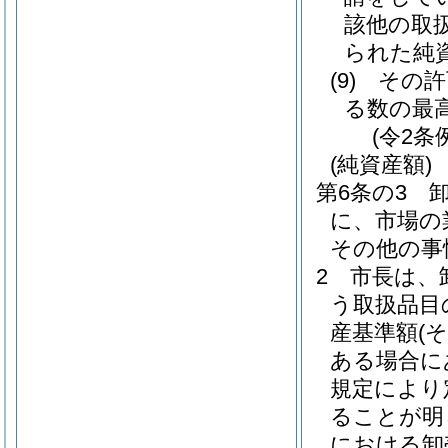
該他の取
られた純
(9)
その許
る数の最
(令2条
(純資産額)
第6条の3
に、市場の
その他の事
2
市長は、
う取扱品目
産基準額
(
ある場合に
規定により
ることが明
における卸