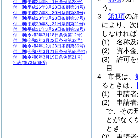
付 則
(平成24年5月1日条例第28号)
う。
付 則
(平成26年3月28日条例第34号)
付 則
(平成27年3月30日条例第36号)
3
第1項
の
付 則
(平成28年3月28日条例第37号)
により、次
付 則
(平成29年3月31日条例第21号)
付 則
(平成31年3月29日条例第39号)
しなければ
付 則
(令和2年3月18日条例第12号)
付 則
(令和3年3月22日条例第32号)
(1)
名称及
付 則
(令和4年12月23日条例第36号)
(2)
資本金
付 則
(令和7年3月21日条例第55号抄)
付 則
(令和8年3月19日条例第21号)
(3)
許可を
別表
(第73条関係)
目
4
市長は、
るときは、
(1)
申請者
(2)
申請者
で、その
とがなく
とき。
(3)
申請者