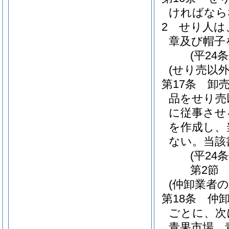
ければなら
2
せり人は
章及び帽子
(平24
(せり売以
第17条
卸
品をせり売
に従事させ
を作成し、
ない。
当該
(平24
第2節
(仲卸業者
第18条
仲
ごとに、次
青果市場 