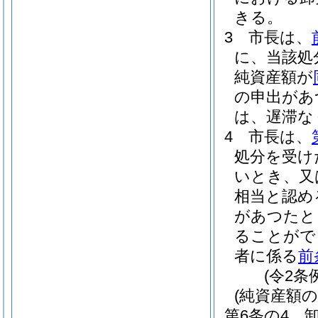
きる。
3
市長は、
に、当該処
純資産額が
の申出があ
は、遅滞な
4
市長は、
処分を受け
いとき、又
相当と認め
があつたと
ることがで
者に係る
前
(令2条
(純資産額の
第6条の4