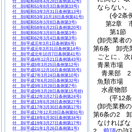
付 則
(昭和48年4月28日条例第32号)
ならない。
付 則
(昭和51年8月3日条例第33号)
付 則
(昭和53年3月31日条例第13号)
(令2条
付 則
(昭和53年10月18日条例第41号)
付 則
(昭和55年3月8日条例第3号)
第2章
付 則
(昭和58年6月23日条例第20号)
第1節
付 則
(昭和60年3月8日条例第3号)
付 則
(昭和62年3月4日条例第3号)
(卸売業者
付 則
(平成元年3月1日条例第6号)
第6条
卸売
付 則
(平成元年3月31日条例第14号)
付 則
(平成元年10月7日条例第41号)
ごとに、次
付 則
(平成4年12月21日条例第43号)
青果市場
付 則
(平成5年3月25日条例第12号)
付 則
(平成5年12月16日条例第35号)
青果部 2
付 則
(平成7年3月24日条例第10号)
魚類市場
付 則
(平成7年6月20日条例第32号)
付 則
(平成9年3月28日条例第7号)
水産物部 
付 則
(平成9年3月28日条例第15号抄)
付 則
(平成12年3月27日条例第24号)
(平12
付 則
(平成13年6月28日条例第27号)
(卸売業務の
付 則
(平成17年3月30日条例第17号)
付 則
(平成17年12月28日条例第91号)
第6条の2
付 則
(平成18年6月30日条例第34号)
なければな
付 則
(平成19年3月27日条例第17号)
付 則
(平成21年1月26日条例第1号)
2
前項
の許