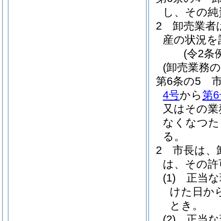
し、その純
2
卸売業者
産の状況を
(令2条
(卸売業務
第6条の5
4号
から
第6
又はその業
なくなつた
る。
2
市長は、
は、その許
(1)
正当な
けた日か
とき。
(2)
正当な