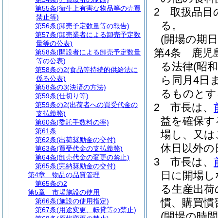
第55条
(衛生上有害な物品等の売買
2
取扱品目
禁止等)
る。
第56条
(卸売予定数量等の報告)
第57条
(卸売業者による卸売予定数
(開場の期日
量等の公表)
第4条
鹿児
第58条
(開設者による卸売予定数量
等の公表)
る法律
(昭和
第58条の2
(食品等持続的供給法に
ら同月4日
係る公表)
第58条の3
(決済の方法)
るものとす
第59条
(仕切り等)
第59条の2
(出荷者への買受代金の
2
市長は、
支払義務)
益を確保す
第60条
(委託手数料の率)
第61条
場し、又は
第62条
(出荷奨励金の交付)
休日以外の
第63条
(買受代金の支払義務)
第64条
(卸売代金の変更の禁止)
3
市長は、
第65条
(完納奨励金の交付)
日に開場し
第4章
物品の品質管理
第65条の2
る生産出荷
第5章
市場施設の使用
慣、購買慣
第66条
(施設の使用指定)
第67条
(用途変更、転貸等の禁止)
(開場の時間