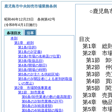
鹿児島市中央卸売市場業務条例
○鹿児島
昭和46年12月23日 条例第42号
(令和8年4月1日施行)
条項目次
沿革
目次
本則
第1章
総則
第1章
総
第1条
(目的)
第1条の2
(定義)
第2章
市
第2条
(市場の名称及び位置)
第1節
卸
第3条
(取扱品目)
第4条
(開場の期日)
第2節
仲
第5条
(開場の時間)
第3節
売
第5条の2
(主たる供給区域)
第5条の3
(開設者による差別的取扱
第4節
買
いの禁止)
第5節
関
第2章
市場関係事業者
第1節
卸売業者
第3章
売
第6条
(卸売業者の数の最高限度)
第4章
物
第6条の2
(卸売業務の許可)
第6条の3
(純資産額)
第5章
市
第6条の4
(純資産額の報告)