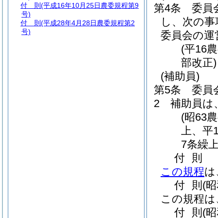
付 則
(平成16年10月25日農委規程第9
第4条
委員
号)
し、次の事
付 則
(平成28年4月28日農委規程第2
号)
委員会の運
(平1
部改正)
(補助員)
第5条
委員
2
補助員は
(昭6
上、平
7条繰上
付
則
この規程
は
付
則
(
この規程は
付
則
(