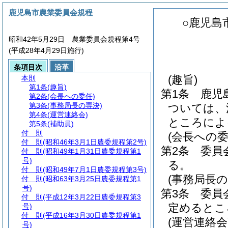
鹿児島市農業委員会規程
○鹿児島
昭和42年5月29日 農業委員会規程第4号
(平成28年4月29日施行)
条項目次
沿革
(趣旨)
本則
第1条
(趣旨)
第1条
鹿児
第2条
(会長への委任)
第3条
(事務局長の専決)
ついては、
第4条
(運営連絡会)
ところによ
第5条
(補助員)
付 則
(会長への委
付 則
(昭和46年3月1日農委規程第2号)
第2条
委員
付 則
(昭和49年1月31日農委規程第1
号)
る。
付 則
(昭和49年7月1日農委規程第3号)
(事務局長の
付 則
(昭和63年3月25日農委規程第1
号)
第3条
委員
付 則
(平成12年3月22日農委規程第3
定めるとこ
号)
付 則
(平成16年3月30日農委規程第1
(運営連絡会
号)