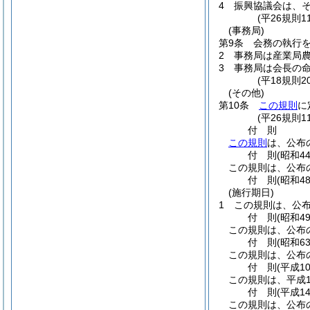
4
振興協議会は、
(平26規則1
(事務局)
第9条
会務の執行
2
事務局は産業局
3
事務局は会長の
(平18規則
(その他)
第10条
この規則
に
(平26規則1
付
則
この規則
は、公布
付
則
(昭和4
この規則は、公布
付
則
(昭和4
(施行期日)
1
この規則は、公
付
則
(昭和4
この規則は、公布
付
則
(昭和6
この規則は、公布
付
則
(平成1
この規則は、平成1
付
則
(平成1
この規則は、公布