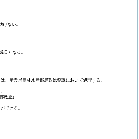
妨げない。
議長となる。
ては、産業局農林水産部農政総務課において処理する。
る。
部改正)
とができる。