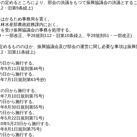
その定めるところにより、部会の決議をもつて振興協議会の決議とする
12・旧第9条繰上)
をはかるため事務局を置く。
農林水産部農政総務課内におく。
命を受け振興協議会の事務を処理する。
20・一部改正、平26規則112・旧第10条繰上、平28規則51・一部改正)
定めるもののほか、振興協議会及び部会の運営に関し必要な事項は振興
12・旧第11条繰上)
の日から施行する。
4年9月11日
規則第46号)
の日から施行する。
8年7月1日
規則第63号抄)
布の日から施行する。
9年7月10日
規則第75号)
の日から施行する。
3年8月30日
規則第55号)
の日から施行する。
0年5月22日
規則第71号)
0年5月23日から施行する。
4年8月1日
規則第75号)
の日から施行する。