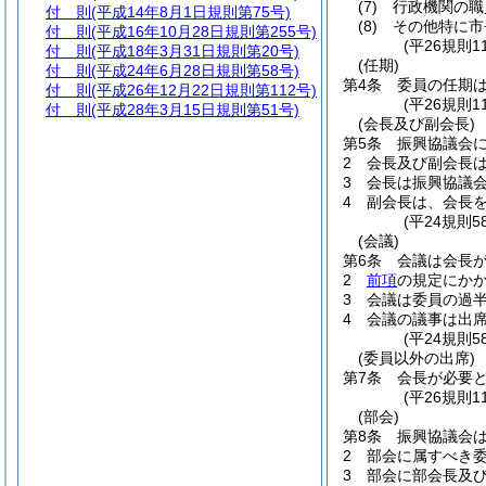
(7)
行政機関の職
付 則
(平成14年8月1日規則第75号)
(8)
その他特に市
付 則
(平成16年10月28日規則第255号)
(平26規則1
付 則
(平成18年3月31日規則第20号)
(任期)
付 則
(平成24年6月28日規則第58号)
第4条
委員の任期
付 則
(平成26年12月22日規則第112号)
(平26規則1
付 則
(平成28年3月15日規則第51号)
(会長及び副会長)
第5条
振興協議会
2
会長及び副会長
3
会長は振興協議
4
副会長は、会長
(平24規則
(会議)
第6条
会議は会長
2
前項
の規定にか
3
会議は委員の過
4
会議の議事は出
(平24規則
(委員以外の出席)
第7条
会長が必要
(平26規則1
(部会)
第8条
振興協議会
2
部会に属すべき
3
部会に部会長及