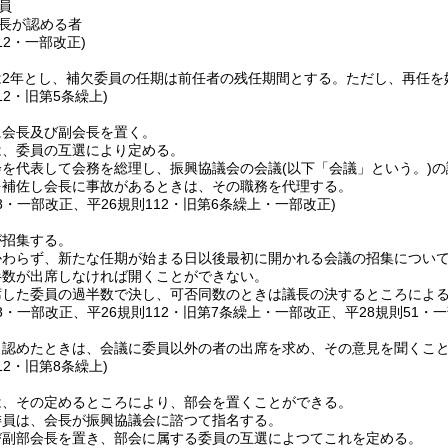
員
長が認める者
12・一部改正)
は2年とし、補欠委員の任期は前任者の残任期間とする。
ただし、再任を
12・旧第5条繰上)
に会長及び副会長を置く。
は、委員の互選により定める。
会を代表して会務を総理し、振興協議会の会議
(以下「会議」という。)
の
を補佐し会長に事故があるときは、その職務を代理する。
58・一部改正、平26規則112・旧第6条繰上・一部改正)
が招集する。
かわらず、新たな任期が始まる日以後最初に開かれる会議の招集につい
半数が出席しなければ開くことができない。
席した委員の過半数で決し、可否同数のときは議長の決するところによ
58・一部改正、平26規則112・旧第7条繰上・一部改正、平28規則51・一
と認めたときは、会議に委員以外の者の出席を求め、その意見を聞くこ
12・旧第8条繰上)
は、その定めるところにより、部会を置くことができる。
委員は、会長が振興協議会に諮つて指名する。
び副部会長を置き、部会に属する委員の互選によつてこれを定める。