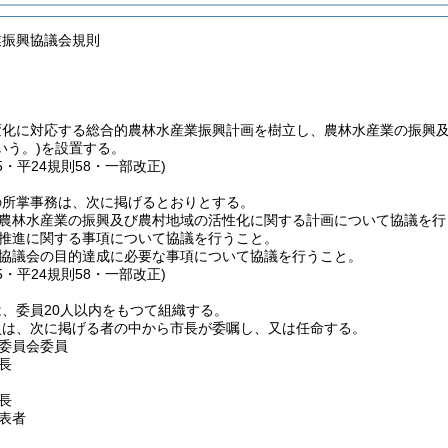
業振興協議会規則
変化に対応する総合的農林水産業振興計画を樹立し、農林水産業の振興
いう。)
を設置する。
75・平24規則58・一部改正)
の所掌事務は、次に掲げるとおりとする。
農林水産業の振興及び農村地域の活性化に関する計画について協議を行
推進に関する事項について協議を行うこと。
協議会の目的達成に必要な事項について協議を行うこと。
75・平24規則58・一部改正)
、委員20人以内をもつて組織する。
員は、次に掲げる者の中から市長が委嘱し、又は任命する。
委員会委員
長
長
表者