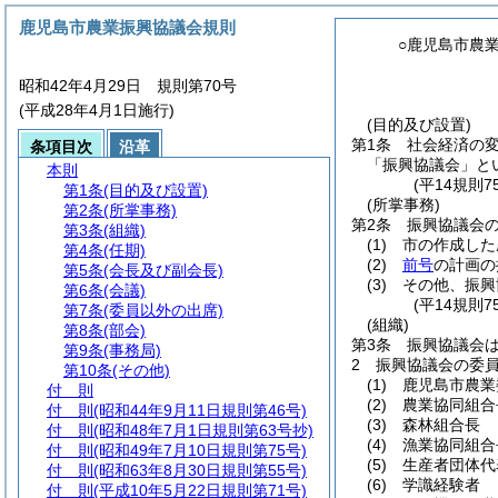
鹿児島市農業振興協議会規則
○鹿児島市農
昭和42年4月29日 規則第70号
(平成28年4月1日施行)
(目的及び設置)
第1条
社会経済の
条項目次
沿革
「振興協議会」と
本則
(平14規則
第1条
(目的及び設置)
(所掌事務)
第2条
(所掌事務)
第2条
振興協議会
第3条
(組織)
(1)
市の作成した
第4条
(任期)
(2)
前号
の計画の
第5条
(会長及び副会長)
(3)
その他、振興
第6条
(会議)
(平14規則
第7条
(委員以外の出席)
(組織)
第8条
(部会)
第3条
振興協議会は
第9条
(事務局)
2
振興協議会の委
第10条
(その他)
(1)
鹿児島市農業
付 則
(2)
農業協同組合
付 則
(昭和44年9月11日規則第46号)
(3)
森林組合長
付 則
(昭和48年7月1日規則第63号抄)
(4)
漁業協同組合
付 則
(昭和49年7月10日規則第75号)
(5)
生産者団体代
付 則
(昭和63年8月30日規則第55号)
(6)
学識経験者
付 則
(平成10年5月22日規則第71号)