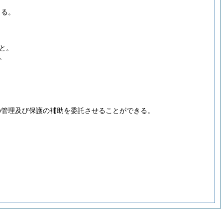
きる。
と。
。
の管理及び保護の補助を委託させることができる。