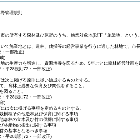
林野管理規則
、市の所有する森林及び原野のうち、施業対象地
(以下「施業地」という。
おいて施業地とは、造林、伐採等の経営事業を行うに適した林地で、市
42・一部改正)
成)
業地の生産力を増進し、資源培養を図るため、5年ごとに森林経営計画を
42・平28規則72・一部改正)
画は次に掲げる原則に従い編成するものとする。
て、育林上必要な保育及び間伐をすること。
を図ること。
42・平28規則72・一部改正)
容)
画には次に掲げる事項を定めるものとする。
栽樹種その他造林及び保育に関する事項
他森林の立木及び竹の伐採に関する事項
び林産物の搬出に関する事項
営の基本となるべき事項
42・平28規則72・一部改正)