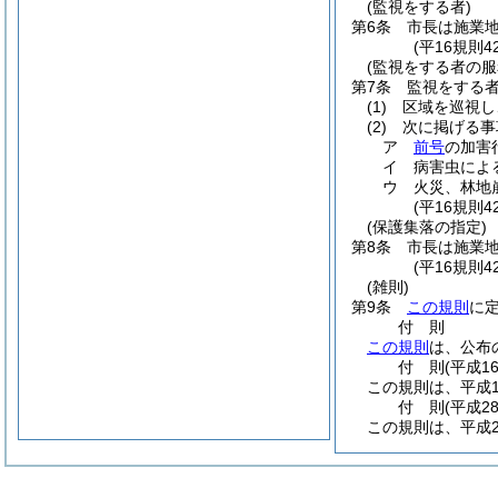
(監視をする者)
第6条
市長は施業
(平16規則
(監視をする者の服
第7条
監視をする
(1)
区域を巡視し
(2)
次に掲げる事
ア
前号
の加害
イ
病害虫によ
ウ
火災、林地
(平16規則
(保護集落の指定)
第8条
市長は施業
(平16規則
(雑則)
第9条
この規則
に
付
則
この規則
は、公布
付
則
(平成1
この規則は、平成1
付
則
(平成2
この規則は、平成2