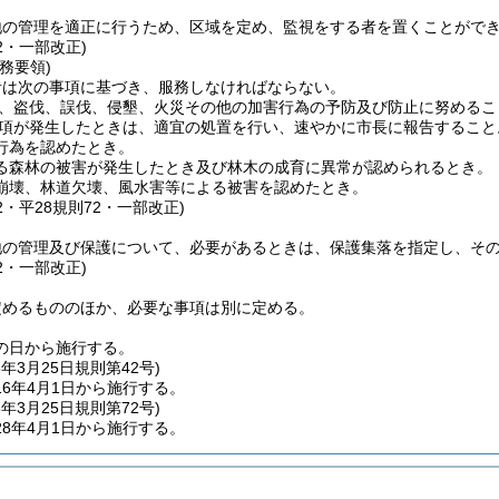
地の管理を適正に行うため、区域を定め、監視をする者を置くことがで
42・一部改正)
務要領)
者は次の事項に基づき、服務しなければならない。
、盗伐、誤伐、侵墾、火災その他の加害行為の予防及び防止に努めるこ
項が発生したときは、適宜の処置を行い、速やかに市長に報告すること
行為を認めたとき。
る森林の被害が発生したとき及び林木の成育に異常が認められるとき。
崩壊、林道欠壊、風水害等による被害を認めたとき。
42・平28規則72・一部改正)
地の管理及び保護について、必要があるときは、保護集落を指定し、そ
42・一部改正)
定めるもののほか、必要な事項は別に定める。
の日から施行する。
6年3月25日
規則第42号)
6年4月1日から施行する。
8年3月25日
規則第72号)
8年4月1日から施行する。