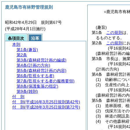
鹿児島市有林野管理規則
○鹿児島市有
昭和42年4月29日 規則第67号
(趣旨)
(平成28年4月1日施行)
第1条
この規則
は
るものとする。
条項目次
沿革
第2条
この規則
に
本則
(平16規則
第1条
(趣旨)
(森林経営計画の編
第2条
第3条
市長は、施
第3条
(森林経営計画の編成)
(平16規則
第4条
(計画の方向)
(計画の方向)
第5条
(森林経営計画の内容)
第4条
森林経営計
第6条
(監視をする者)
(1)
幼齢林につい
第7条
(監視をする者の服務要領)
(2)
生産性の向上
第8条
(保護集落の指定)
(平16規則
第9条
(雑則)
(森林経営計画の内
付 則
第5条
森林経営計
付 則
(平成16年3月25日規則第42号)
(1)
造林面積、植
付 則
(平成28年3月25日規則第72号)
(2)
伐採方法その
(3)
林道の開設及
(4)
その他森林経
(平16規則