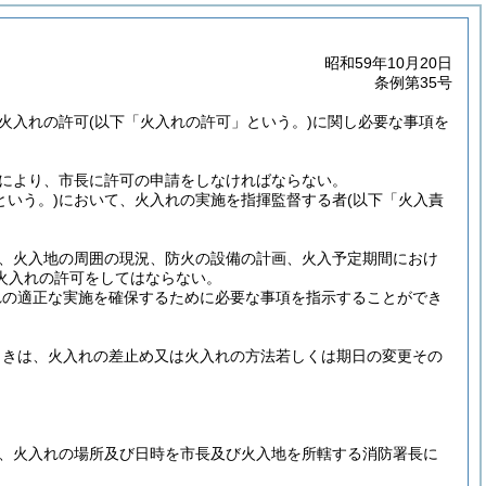
昭和59年10月20日
条例第35号
る火入れの許可
(以下「火入れの許可」という。)
に関し必要な事項を
により、市長に許可の申請をしなければならない。
という。)
において、火入れの実施を指揮監督する者
(以下「火入責
つ、火入地の周囲の現況、防火の設備の計画、火入予定期間におけ
火入れの許可をしてはならない。
れの適正な実施を確保するために必要な事項を指示することができ
ときは、火入れの差止め又は火入れの方法若しくは期日の変更その
、火入れの場所及び日時を市長及び火入地を所轄する消防署長に