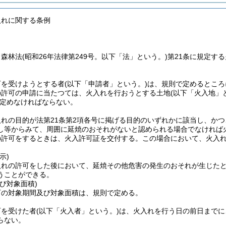
入れに関する条例
、森林法
(昭和26年法律第249号。以下「法」という。)
第21条に規定す
。
可を受けようとする者
(以下「申請者」という。)
は、規則で定めるところ
の許可の申請に当たつては、火入れを行おうとする土地
(以下「火入地」
定めなければならない。
入れの目的が法第21条第2項各号に掲げる目的のいずれかに該当し、か
し等からみて、周囲に延焼のおそれがないと認められる場合でなければ
の許可をするときは、火入許可証を交付する。
この場合において、火入
示)
入れの許可をした後において、延焼その他危害の発生のおそれが生じた
うことができる。
び対象面積)
可の対象期間及び対象面積は、規則で定める。
可を受けた者
(以下「火入者」という。)
は、火入れを行う日の前日までに
らない。