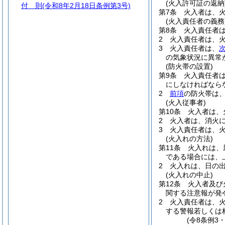
(火入許可証の返納
付 則
(令和8年2月18日条例第3号)
第7条
火入者は、
(火入責任者の義務
第8条
火入責任者
2
火入責任者は、
3
火入責任者は、
の気象状況に異常
(防火帯の設置)
第9条
火入責任者
にしなければなら
2
前項
の防火帯は
(火入従事者)
第10条
火入者は、
2
火入者は、消火
3
火入責任者は、
(火入れの方法)
第11条
火入れは、
である場合には、
2
火入れは、日の
(火入れの中止)
第12条
火入者及び
関する注意報が発
2
火入責任者は、
する警報若しくは
(令8条例3