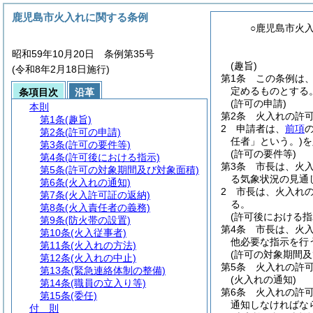
鹿児島市火入れに関する条例
○鹿児島市火
昭和59年10月20日 条例第35号
(趣旨)
(令和8年2月18日施行)
第1条
この条例は
定めるものとする
条項目次
沿革
(許可の申請)
本則
第2条
火入れの許
第1条
(趣旨)
2
申請者は、
前項
第2条
(許可の申請)
任者」という。)
を
第3条
(許可の要件等)
(許可の要件等)
第4条
(許可後における指示)
第3条
市長は、火
第5条
(許可の対象期間及び対象面積)
る気象状況の見通
第6条
(火入れの通知)
2
市長は、火入れ
第7条
(火入許可証の返納)
る。
第8条
(火入責任者の義務)
(許可後における指
第9条
(防火帯の設置)
第4条
市長は、火
第10条
(火入従事者)
他必要な指示を行
第11条
(火入れの方法)
(許可の対象期間及
第12条
(火入れの中止)
第5条
火入れの許
第13条
(緊急連絡体制の整備)
(火入れの通知)
第14条
(職員の立入り等)
第6条
火入れの許
第15条
(委任)
通知しなければな
付 則