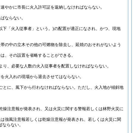
、速やかに市長に火入許可証を返納しなければならない。
ればならない。
(以下「火入従事者」という。)
の配置が適正になされ、かつ、現地
火帯の中の立木その他の可燃物を除去し、延焼のおそれがないよう
合は、その設置を省略することができる。
より、必要な人数の火入従事者を配置しなければならない。
者を火入れの現場から退去させてはならない。
ごとに、風下から行わなければならない。
ただし、火入地が傾斜地
乾燥注意報が発表され、又は火災に関する警報若しくは林野火災に
又は強風注意報若しくは乾燥注意報が発表され、若しくは火災に関
ばならない。