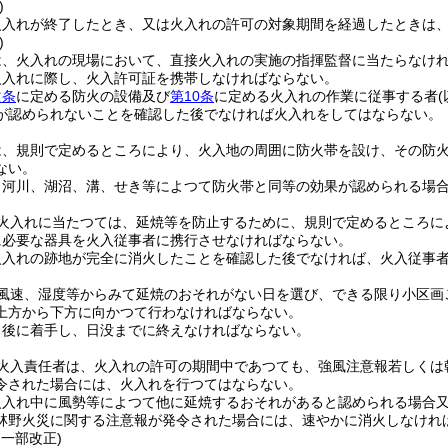
)
火入れが終了したとき、又は火入れの許可の対象期間を経過したときは
)
は、火入れの現場において、直接火入れの実施の指揮監督に当たらなけ
火入れに際し、火入許可証を携帯しなければならない。
次条
に定める防火の設備及び
第10条
に定める火入れの作業に従事する者
が認められないことを確認した後でなければ火入れをしてはならない。
は、規則で定めるところにより、火入地の周囲に防火帯を設け、その防
ない。
、河川、湖沼、溝、せき等によつて防火帯と同等の効果が認められる場
火入れに当たつては、延焼等を防止するために、規則で定めるところに
に必要な器具を火入従事者に携行させなければならない。
火入れの跡地が完全に消火したことを確認した後でなければ、火入従事
風速、湿度等からみて延焼のおそれがない日を選び、できる限り小区画
上方から下方に向かつて行わなければならない。
出後に着手し、日没までに終えなければならない。
火入責任者は、火入れの許可の期間中であつても、強風注意報若しくは
令された場合には、火入れを行つてはならない。
火入れ中に風勢等によつて他に延焼するおそれがあると認められる場合
林野火災に関する注意報が発令された場合には、速やかに消火しなけれ
・一部改正)