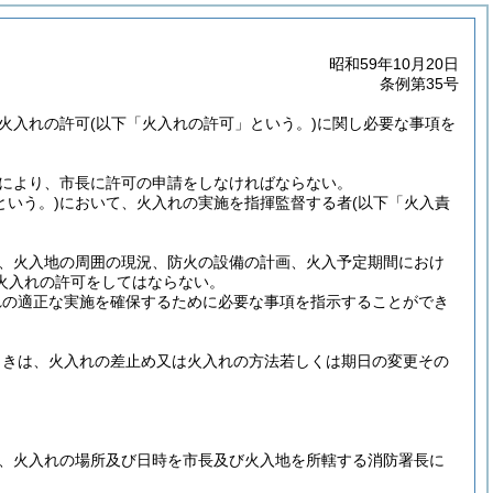
昭和59年10月20日
条例第35号
る火入れの許可
(以下「火入れの許可」という。)
に関し必要な事項を
により、市長に許可の申請をしなければならない。
という。)
において、火入れの実施を指揮監督する者
(以下「火入責
つ、火入地の周囲の現況、防火の設備の計画、火入予定期間におけ
火入れの許可をしてはならない。
れの適正な実施を確保するために必要な事項を指示することができ
ときは、火入れの差止め又は火入れの方法若しくは期日の変更その
、火入れの場所及び日時を市長及び火入地を所轄する消防署長に