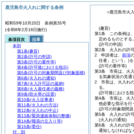
鹿児島市火入れに関する条例
○鹿児島市火
昭和59年10月20日 条例第35号
(趣旨)
(令和8年2月18日施行)
第1条
この条例は
定めるものとする
条項目次
沿革
(許可の申請)
本則
第2条
火入れの許
第1条
(趣旨)
2
申請者は、
前項
第2条
(許可の申請)
任者」という。)
を
第3条
(許可の要件等)
(許可の要件等)
第4条
(許可後における指示)
第3条
市長は、火
第5条
(許可の対象期間及び対象面積)
る気象状況の見通
第6条
(火入れの通知)
2
市長は、火入れ
第7条
(火入許可証の返納)
る。
第8条
(火入責任者の義務)
(許可後における指
第9条
(防火帯の設置)
第4条
市長は、火
第10条
(火入従事者)
他必要な指示を行
第11条
(火入れの方法)
(許可の対象期間及
第12条
(火入れの中止)
第5条
火入れの許
第13条
(緊急連絡体制の整備)
(火入れの通知)
第14条
(職員の立入り等)
第6条
火入れの許
第15条
(委任)
通知しなければな
付 則