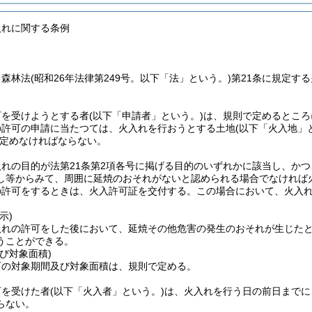
入れに関する条例
、森林法
(昭和26年法律第249号。以下「法」という。)
第21条に規定す
。
可を受けようとする者
(以下「申請者」という。)
は、規則で定めるところ
の許可の申請に当たつては、火入れを行おうとする土地
(以下「火入地」
定めなければならない。
入れの目的が法第21条第2項各号に掲げる目的のいずれかに該当し、か
し等からみて、周囲に延焼のおそれがないと認められる場合でなければ
の許可をするときは、火入許可証を交付する。
この場合において、火入
示)
入れの許可をした後において、延焼その他危害の発生のおそれが生じた
うことができる。
び対象面積)
可の対象期間及び対象面積は、規則で定める。
可を受けた者
(以下「火入者」という。)
は、火入れを行う日の前日までに
らない。