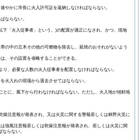
、速やかに市長に火入許可証を返納しなければならない。
ればならない。
(以下「火入従事者」という。)
の配置が適正になされ、かつ、現地
火帯の中の立木その他の可燃物を除去し、延焼のおそれがないよう
合は、その設置を省略することができる。
より、必要な人数の火入従事者を配置しなければならない。
者を火入れの現場から退去させてはならない。
ごとに、風下から行わなければならない。
ただし、火入地が傾斜地
乾燥注意報が発表され、又は火災に関する警報若しくは林野火災に
又は強風注意報若しくは乾燥注意報が発表され、若しくは火災に関
ばならない。