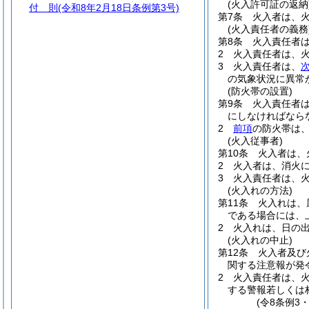
(火入許可証の返納
付 則
(令和8年2月18日条例第3号)
第7条
火入者は、
(火入責任者の義務
第8条
火入責任者
2
火入責任者は、
3
火入責任者は、
の気象状況に異常
(防火帯の設置)
第9条
火入責任者
にしなければなら
2
前項
の防火帯は
(火入従事者)
第10条
火入者は、
2
火入者は、消火
3
火入責任者は、
(火入れの方法)
第11条
火入れは、
である場合には、
2
火入れは、日の
(火入れの中止)
第12条
火入者及び
関する注意報が発
2
火入責任者は、
する警報若しくは
(令8条例3