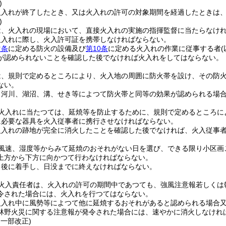
)
火入れが終了したとき、又は火入れの許可の対象期間を経過したときは
)
は、火入れの現場において、直接火入れの実施の指揮監督に当たらなけ
火入れに際し、火入許可証を携帯しなければならない。
次条
に定める防火の設備及び
第10条
に定める火入れの作業に従事する者
が認められないことを確認した後でなければ火入れをしてはならない。
は、規則で定めるところにより、火入地の周囲に防火帯を設け、その防
ない。
、河川、湖沼、溝、せき等によつて防火帯と同等の効果が認められる場
火入れに当たつては、延焼等を防止するために、規則で定めるところに
に必要な器具を火入従事者に携行させなければならない。
火入れの跡地が完全に消火したことを確認した後でなければ、火入従事
風速、湿度等からみて延焼のおそれがない日を選び、できる限り小区画
上方から下方に向かつて行わなければならない。
出後に着手し、日没までに終えなければならない。
火入責任者は、火入れの許可の期間中であつても、強風注意報若しくは
令された場合には、火入れを行つてはならない。
火入れ中に風勢等によつて他に延焼するおそれがあると認められる場合
林野火災に関する注意報が発令された場合には、速やかに消火しなけれ
・一部改正)