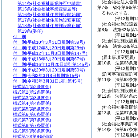
(社会福祉法人合併
第14条
(社会福祉事業許可申請書)
第7条
省令第6条第
第15条
(社会福祉事業変更届等)
るものとする。
第16条
(社会福祉住居施設開始届)
(平12規則1
第17条
(社会福祉住居施設変更届)
(社会福祉施設設置
第18条
(社会福祉住居施設廃止届)
第8条
法第62条第
第19条
(委任)
(平12規則1
付 則
(社会福祉施設設置
付 則
(平成10年3月31日規則第39号)
第9条
法第62条第
付 則
(平成12年3月30日規則第29号)
(平12規則1
付 則
(平成12年11月8日規則第147号)
(届出事項変更届)
付 則
(平成13年3月30日規則第67号)
第10条
法第63条
付 則
(平成16年10月20日規則第145号)
(平12規則1
付 則
(平成29年3月29日規則第50号)
(許可事項変更許可
付 則
(令和3年3月8日規則第15号)
第11条
法第63条
付 則
(令和3年3月31日規則第45号)
(平12規則1
様式第1
(第2条関係)
(社会福祉施設廃止
様式第2
(第2条関係)
第12条
法第64条
様式第3
(第3条関係)
(平12規則1
様式第4
(第4条関係)
(社会福祉事業開始
様式第5
(第5条関係)
第13条
法第67条
様式第6
(第6条関係)
(平12規則
様式第7
(第7条関係)
(社会福祉事業許可
様式第8
(第7条関係)
第14条
法第67条
様式第9
(第8条関係)
(平12規則1
様式第10
(第9条関係)