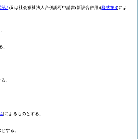
式第7
)
又は社会福祉法人合併認可申請書
(新設合併用)
(
様式第8
)
によ
る。
る。
。
する。
4
)
によるものとする。
のとする。