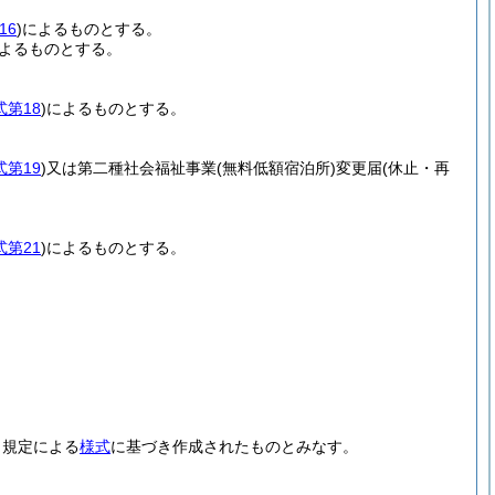
16
)
によるものとする。
よるものとする。
式第18
)
によるものとする。
式第19
)
又は第二種社会福祉事業
(無料低額宿泊所)
変更届
(休止・再
式第21
)
によるものとする。
当規定による
様式
に基づき作成されたものとみなす。