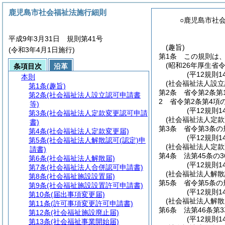
鹿児島市社会福祉法施行細則
○鹿児島市社
平成9年3月31日 規則第41号
(趣旨)
(令和3年4月1日施行)
第1条
この規則は
(昭和26年厚生省
条項目次
沿革
(平12規則1
本則
(社会福祉法人設立
第1条
(趣旨)
第2条
省令第2条第
第2条
(社会福祉法人設立認可申請書
2
省令第2条第4項
等)
(平12規則1
第3条
(社会福祉法人定款変更認可申請
(社会福祉法人定款
書)
第3条
省令第3条
第4条
(社会福祉法人定款変更届)
(平12規則1
第5条
(社会福祉法人解散認可(認定)申
(社会福祉法人定款
請書)
第4条
法第45条の
第6条
(社会福祉法人解散届)
(平12規則
第7条
(社会福祉法人合併認可申請書)
(社会福祉法人解散
第8条
(社会福祉施設設置届)
第5条
省令第5条
第9条
(社会福祉施設設置許可申請書)
(平12規則1
第10条
(届出事項変更届)
(社会福祉法人解散
第11条
(許可事項変更許可申請書)
第6条
法第46条第
第12条
(社会福祉施設廃止届)
(平12規則1
第13条
(社会福祉事業開始届)