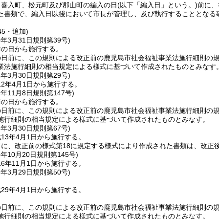
、喜入町、松元町及び郡山町の編入の日
(以下「編入日」という。)
前に、
た書類で、編入日以後において市長が管理し、及び執行することとなる
45・追加)
0年3月31日
規則第39号)
布の日から施行する。
の日前に、この規則による改正前の鹿児島市社会福祉事業法施行細則の
業法施行細則の相当規定による様式に基づいて作成されたものとみなす
2年3月30日
規則第29号)
2年4月1日から施行する。
2年11月8日
規則第147号)
布の日から施行する。
の日前に、この規則による改正前の鹿児島市社会福祉事業法施行細則の
施行細則の相当規定による様式に基づいて作成されたものとみなす。
3年3月30日
規則第67号)
13年4月1日から施行する。
に、改正前の様式第18に規定する様式により作成された書類は、改正
6年10月20日
規則第145号)
6年11月1日から施行する。
9年3月29日
規則第50号)
29年4月1日から施行する。
の日前に、この規則による改正前の鹿児島市社会福祉事業法施行細則の
施行細則の相当規定による様式に基づいて作成されたものとみなす。