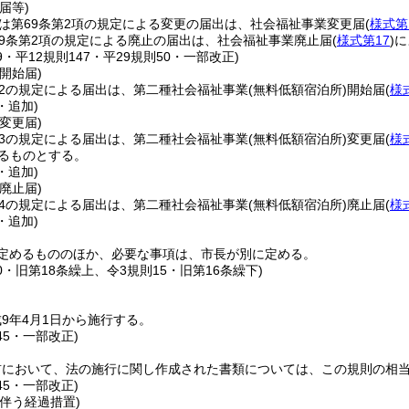
届等)
又は第69条第2項の規定による変更の届出は、社会福祉事業変更届
(
様式第
69条第2項の規定による廃止の届出は、社会福祉事業廃止届
(
様式第17
)
に
29・平12規則147・平29規則50・一部改正)
開始届)
の2の規定による届出は、第二種社会福祉事業
(無料低額宿泊所)
開始届
(
様
・追加)
変更届)
の3の規定による届出は、第二種社会福祉事業
(無料低額宿泊所)
変更届
(
様
るものとする。
・追加)
廃止届)
の4の規定による届出は、第二種社会福祉事業
(無料低額宿泊所)
廃止届
(
様
・追加)
定めるもののほか、必要な事項は、市長が別に定める。
50・旧第18条繰上、令3規則15・旧第16条繰下)
9年4月1日から施行する。
45・一部改正)
前において、法の施行に関し作成された書類については、この規則の相
45・一部改正)
伴う経過措置)