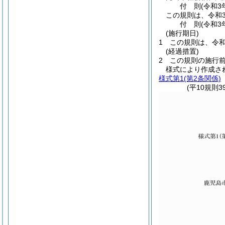
付
則
(令和3
この規則は、令和
付
則
(令和3
(施行期日)
1
この規則は、令和
(経過措置)
2
この規則の施行
様式により作成さ
様式第1
(第2条関係)
(平10規則