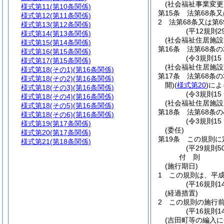
(社会福祉事業変更
様式第11
(第10条関係)
第15条
法第68条
様式第12
(第11条関係)
2
法第68条又は第
様式第13
(第12条関係)
(平12規則
様式第14
(第13条関係)
(社会福祉住居施設
様式第15
(第14条関係)
第16条
法第68条
様式第16
(第15条関係)
(令3規則15
様式第17
(第15条関係)
(社会福祉住居施設
様式第18
(その1)(第16条関係)
第17条
法第68条
様式第18
(その2)(第16条関係)
開)
(
様式第20
)
によ
様式第18
(その3)(第16条関係)
(令3規則15
様式第18
(その4)(第16条関係)
(社会福祉住居施設
様式第18
(その5)(第16条関係)
第18条
法第68条
様式第18
(その6)(第16条関係)
(令3規則15
様式第19
(第17条関係)
(委任)
様式第20
(第17条関係)
第19条
この規則に
様式第21
(第18条関係)
(平29規則
付
則
(施行期日)
1
この規則は、平成
(平16規則1
(経過措置)
2
この規則の施行
(平16規則1
(吉田町等の編入に