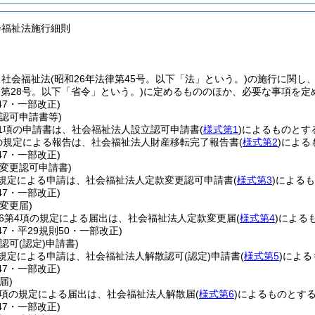
会福祉法施行細則
、社会福祉法
(昭和26年法律第45号。以下「法」という。)
の施行に関し
令第28号。以下「省令」という。)
に定めるもののほか、必要な事項を定
47・一部改正)
認可申請書等)
1項の申請書は、社会福祉法人設立認可申請書
(
様式第1
)
によるものとす
の規定による報告は、社会福祉法人財産移転完了報告書
(
様式第2
)
による
47・一部改正)
変更認可申請書)
の規定による申請は、社会福祉法人定款変更認可申請書
(
様式第3
)
によるも
47・一部改正)
変更届)
36第4項の規定による届出は、社会福祉法人定款変更届
(
様式第4
)
による
147・平29規則50・一部改正)
認可(認定)申請書)
の規定による申請は、社会福祉法人解散認可
(認定)
申請書
(
様式第5
)
による
47・一部改正)
届)
3項の規定による届出は、社会福祉法人解散届
(
様式第6
)
によるものとす
47・一部改正)