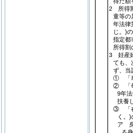
得た額
2 所得
童等の
年法律第
じ。)
の
指定都
所得割
3 妊産
ても、
ず、当
① 「
② 「
9年法
扶養
③ 「
く。)
ア 
る