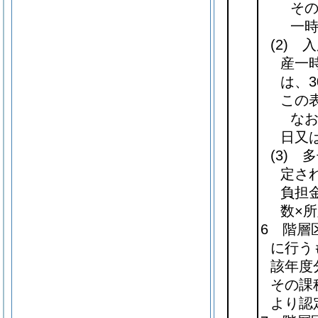
そ
一時
(2)
入所
産一
は、
この
な
日又
(3)
多子
定さ
負担金
数×所
6 階層
に行う
該年度
その課
より認