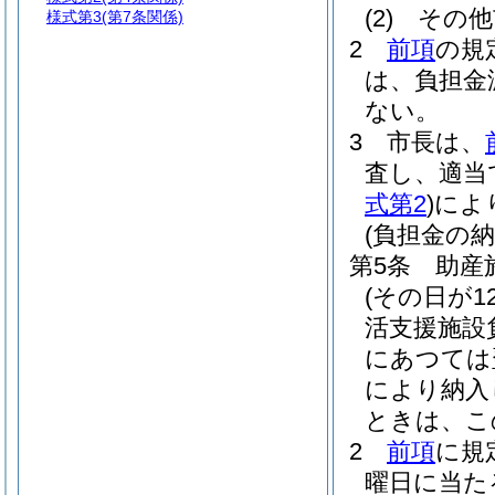
(2)
その他
様式第3
(第7条関係)
2
前項
の規
は、負担金
ない。
3
市長は、
査し、適当
式第2
)
によ
(負担金の納
第5条
助産
(その日が1
活支援施設
にあつては
により納入
ときは、こ
2
前項
に規
曜日に当た