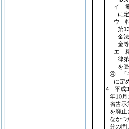
イ 
に
ウ 
第1
金
金
エ 
律第
を
④ 「
に定
4 平成
年10
省告示
を廃止
なかつ
分の間