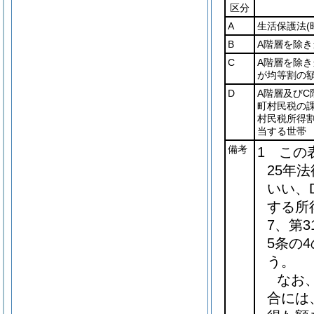
区分
A
生活保護法
(
B
A階層を除
C
A階層を除
が均等割の
D
A階層及びC
町村民税の
村民税所得
当する世帯
備考
1 この
25年法
いい、
する所
7、第
5条の
う。
なお
合には