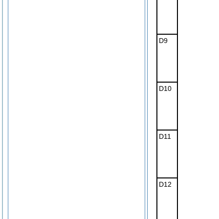
D9
D10
D11
D12