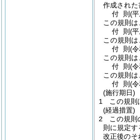
作成された
付
則
(
この規則は
付
則
(
この規則は
付
則
(
この規則は
付
則
(
この規則は
付
則
(
(施行期日)
1
この規則
(経過措置)
2
この規則
則に規定す
改正後のそ