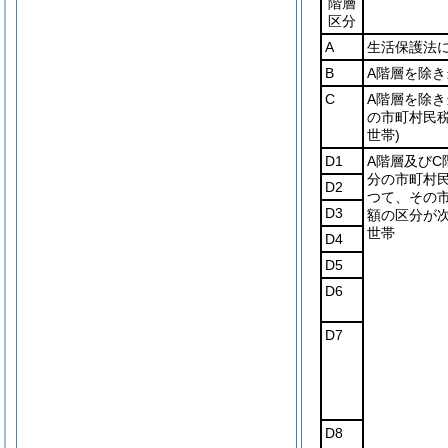
階層
区分
A
生活保護法
B
A階層を除
C
A階層を除
の市町村民
世帯)
D1
A階層及びC
分の市町村
D2
つて、その
D3
額の区分が
世帯
D4
D5
D6
D7
D8