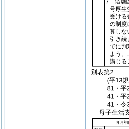
7 階層
号厚生
受ける
の制度
算しな
引き続
でに判
よう、
講じる
別表第2
(平13
81・平
41・平
41・令
母子生活
各月初