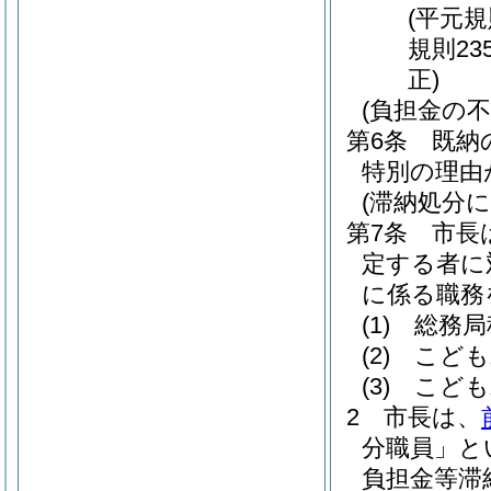
(平元規
規則23
正)
(負担金の不
第6条
既納
特別の理由
(滞納処分
第7条
市長
定する者に
に係る職務
(1)
総務局
(2)
こども
(3)
こども
2
市長は、
分職員」と
負担金等滞