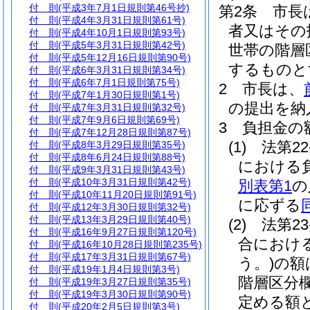
付 則
(平成3年7月1日規則第46号抄)
第2条
市長
付 則
(平成4年3月31日規則第61号)
者又はその
付 則
(平成4年10月1日規則第93号)
付 則
(平成5年3月31日規則第42号)
世帯の階層
付 則
(平成5年12月16日規則第90号)
するものと
付 則
(平成6年3月31日規則第34号)
付 則
(平成6年7月1日規則第75号)
2
市長は、
付 則
(平成7年1月30日規則第1号)
の提出を納
付 則
(平成7年3月31日規則第32号)
付 則
(平成7年9月6日規則第69号)
3
負担金の
付 則
(平成7年12月28日規則第87号)
(1)
法第2
付 則
(平成8年3月29日規則第35号)
付 則
(平成8年6月24日規則第88号)
における
付 則
(平成9年3月31日規則第43号)
付 則
(平成10年3月31日規則第42号)
別表第1
の
付 則
(平成10年11月20日規則第91号)
に応ずる
付 則
(平成12年3月30日規則第32号)
付 則
(平成13年3月29日規則第40号)
(2)
法第2
付 則
(平成16年9月27日規則第120号)
合におけ
付 則
(平成16年10月28日規則第235号)
付 則
(平成17年3月31日規則第67号)
う。)
の額
付 則
(平成19年1月4日規則第3号)
階層区分
付 則
(平成19年3月27日規則第35号)
付 則
(平成19年3月30日規則第90号)
定める額
付 則
(平成20年2月5日規則第3号)