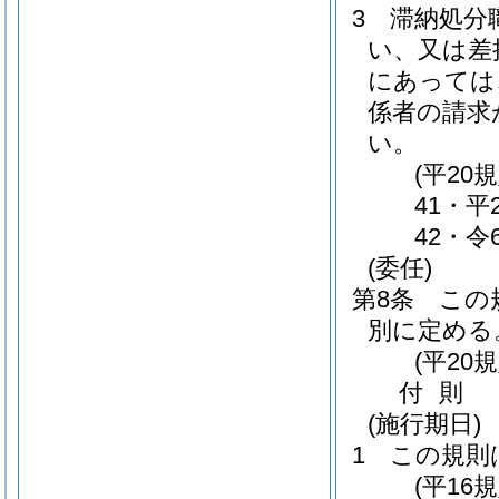
3
滞納処分
い、又は差
にあっては
係者の請求
い。
(平20
41・平
42・令
(委任)
第8条
この
別に定める
(平20
付
則
(施行期日)
1
この規則
(平16