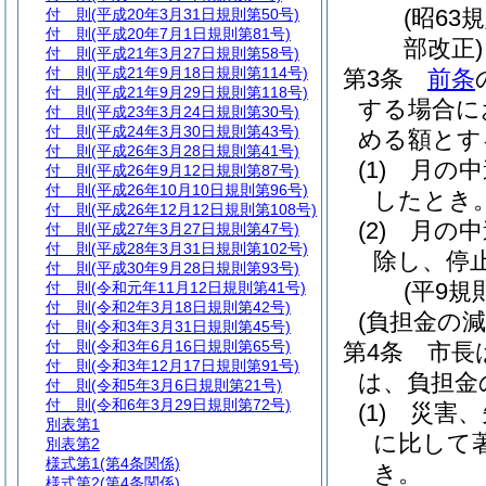
(昭63
付 則
(平成20年3月31日規則第50号)
付 則
(平成20年7月1日規則第81号)
部改正)
付 則
(平成21年3月27日規則第58号)
付 則
(平成21年9月18日規則第114号)
第3条
前条
付 則
(平成21年9月29日規則第118号)
する場合に
付 則
(平成23年3月24日規則第30号)
付 則
(平成24年3月30日規則第43号)
める額とす
付 則
(平成26年3月28日規則第41号)
(1)
月の中
付 則
(平成26年9月12日規則第87号)
付 則
(平成26年10月10日規則第96号)
したとき
付 則
(平成26年12月12日規則第108号)
(2)
月の中
付 則
(平成27年3月27日規則第47号)
付 則
(平成28年3月31日規則第102号)
除し、停
付 則
(平成30年9月28日規則第93号)
(平9規
付 則
(令和元年11月12日規則第41号)
付 則
(令和2年3月18日規則第42号)
(負担金の減
付 則
(令和3年3月31日規則第45号)
付 則
(令和3年6月16日規則第65号)
第4条
市長
付 則
(令和3年12月17日規則第91号)
は、負担金
付 則
(令和5年3月6日規則第21号)
付 則
(令和6年3月29日規則第72号)
(1)
災害、
別表第1
に比して
別表第2
様式第1
(第4条関係)
き。
様式第2
(第4条関係)