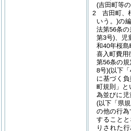
(吉田町等
2
吉田町、
いう。)
の
法第56条
第3号)
、児
和40年桜島
喜入町費用
第56条の
8号)
(以下
に基づく負
町規則」と
為並びに児
(以下「県
の他の行為
することと
りされた行