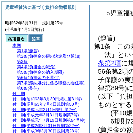
児童福祉法に基づく負担金徴収規則
○児童福
昭和62年3月31日 規則第25号
(令和6年4月1日施行)
(趣旨)
条項目次
沿革
第1条
この
本則
第1条
(趣旨)
「法」とい
第2条
(負担金の額の決定及び通知)
第3条
条第2項
に
第4条
(負担金の減免)
56条第2
第5条
(負担金の納入期限)
第6条
(負担金の不還付)
子保護の実
第7条
(滞納処分に係る職務の委任等)
律第89号)
第8条
(委任)
付 則
(以下「負
付 則
(昭和63年3月30日規則第31号)
ものとする
付 則
(昭和63年7月4日規則第50号)
付 則
(平成元年2月1日規則第2号)
(平10
付 則
(平成元年3月31日規則第7号)
6規則7
付 則
(平成元年7月19日規則第54号抄)
付 則
(平成2年3月31日規則第22号)
(負担金の
付 則
(平成3年3月30日規則第28号)