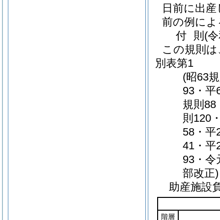
日前に出産
前の例によ
付
則
(
この規則は
別表第1
(昭63
93・平
規則88
則120
58・平
41・平
93・令
部改正)
助産施設
階層