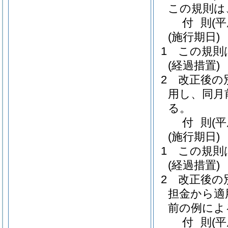
この規則は
付
則
(
(施行期日)
1
この規則
(経過措置)
2
改正後の
用し、同月
る。
付
則
(
(施行期日)
1
この規則
(経過措置)
2
改正後の
担金から適
前の例によ
付
則
(