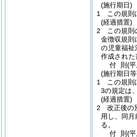
(施行期日)
1
この規則
(経過措置)
2
この規則
金徴収規則
の児童福祉
作成された
付
則
(
(施行期日等
1
この規則
3の規定は
(経過措置)
2
改正後の
用し、同月
る。
付
則
(