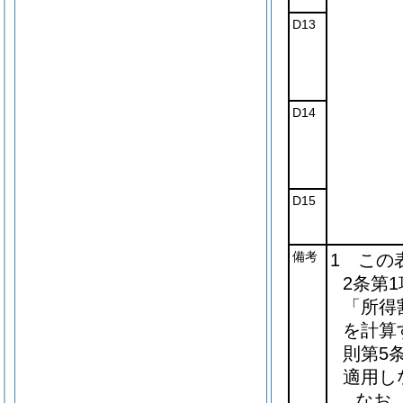
D13
D14
D15
備考
1 この
2条第
「所得
を計算
則第5
適用し
なお