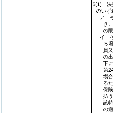
5
(1)
法第
のいず
ア 
き
の
イ 
る
員
の
下
第2
場
る
保
払う
該
の