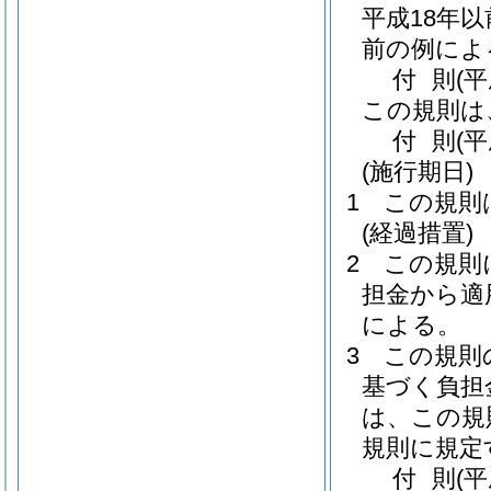
平成18年
前の例によ
付
則
(
この規則は
付
則
(
(施行期日)
1
この規則
(経過措置)
2
この規則
担金から適
による。
3
この規則
基づく負担
は、この規
規則に規定
付
則
(