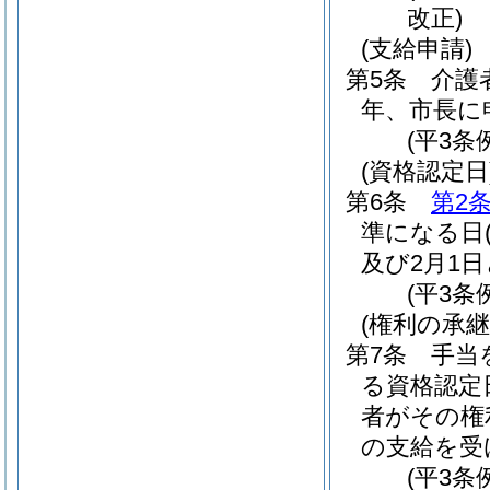
改正)
(支給申請)
第5条
介護
年、市長に
(平3条
(資格認定日
第6条
第2
準になる日
及び2月1
(平3条
(権利の承継
第7条
手当
る資格認定
者がその権
の支給を受
(平3条