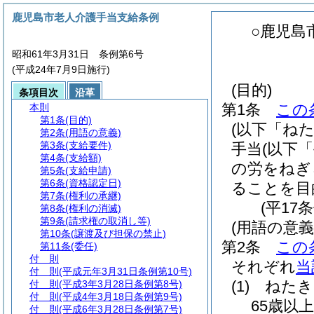
鹿児島市老人介護手当支給条例
○鹿児島
昭和61年3月31日 条例第6号
(平成24年7月9日施行)
(目的)
条項目次
沿革
第1条
この
本則
第1条
(目的)
(以下「ね
第2条
(用語の意義)
第3条
(支給要件)
手当
(以下
第4条
(支給額)
の労をねぎ
第5条
(支給申請)
第6条
(資格認定日)
ることを目
第7条
(権利の承継)
(平17
第8条
(権利の消滅)
第9条
(請求権の取消し等)
(用語の意義
第10条
(譲渡及び担保の禁止)
第2条
この
第11条
(委任)
付 則
それぞれ
当
付 則
(平成元年3月31日条例第10号)
(1)
ねたき
付 則
(平成3年3月28日条例第8号)
付 則
(平成4年3月18日条例第9号)
65歳以
付 則
(平成6年3月28日条例第7号)