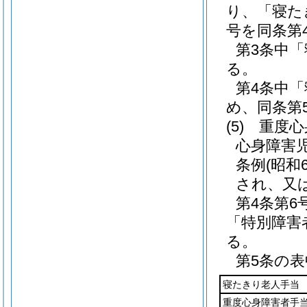
り、「寝た
号を同条第
第3条中
る。
第4条中
め、同条第
(5)
重度心
心身障害
条例
(昭和
され、又
第4条第
「特別障害
る。
第5条の表
寝たきり老人手当
重度心身障害者手