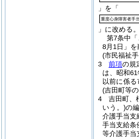
」を「
重度心身障害者手
」に改める
第7条中
8月1日」
(市民福祉
3
前項
の規
は、昭和6
以前に係る
(吉田町等
4
吉田町、
いう。)
の
介護手当支
手当支給条
等介護手当