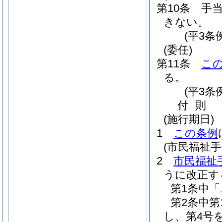
第10条
手
きない。
(平3条
(委任)
第11条
こ
る。
(平3条
付
則
(施行期日)
1
この条例
(市民福祉
2
市民福祉
うに改正す
第1条中
第2条中第
し、第4号