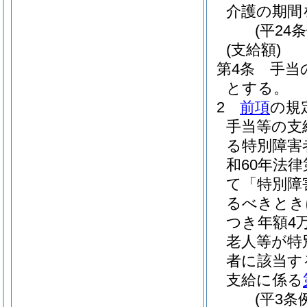
介護の期間
(平24
(支給額)
第4条
手当
とする。
2
前項
の規
手当等の支
る特別障害
和60年法律
て「特別障
るべきとき
つき年額4
老人等が特
者に該当す
支給に係る
(平3条