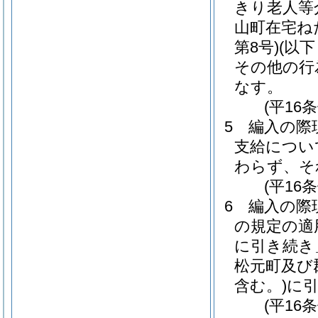
きり老人等
山町在宅ね
第8号)
(以
その他の行
なす。
(平16
5
編入の際
支給につい
わらず、そ
(平16
6
編入の際
の規定の適
に引き続き
松元町及び
含む。)
に
(平16