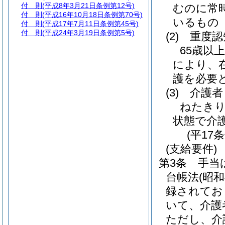
付 則
(平成8年3月21日条例第12号)
むのに常
付 則
(平成16年10月18日条例第70号)
いるもの
付 則
(平成17年7月11日条例第45号)
付 則
(平成24年3月19日条例第5号)
(2)
重度認
65歳以
により、
護を必要
(3)
介護者
ねたき
状態で介
(平17
(支給要件)
第3条
手当
台帳法
(昭和
録されてお
いて、介護
ただし、介